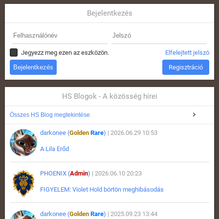
Bejelentkezés
Jegyezz meg ezen az eszközön.
Elfelejtett jelszó
Regisztráció
HS Blogok - A közösség hírei
Összes HS Blog megtekintése
darkonee (
Golden
Rare
)
| 2026.06.29 10:53
A Lila Erőd
PHOENIX (
Admin
)
| 2026.06.10 20:23
FIGYELEM: Violet Hold börtön meghibásodás
darkonee (
Golden
Rare
)
| 2025.09.23 13:44