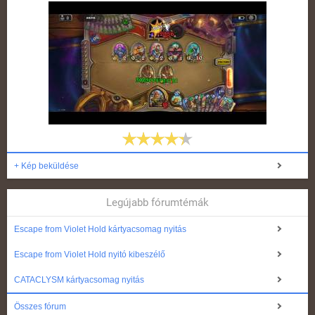
+ Kép beküldése
Legújabb fórumtémák
Escape from Violet Hold kártyacsomag nyitás
Escape from Violet Hold nyitó kibeszélő
CATACLYSM kártyacsomag nyitás
Összes fórum