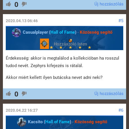
0
Új hozzászólás
#5
2020.04.13 06:46
Casualplayer (
Hall of Fame
)
-
Közösség segítő
Érdekesség: akkor is megtalálod a kollekcióban ha rosszul
tudod nevét. Zephyrs kifejezés is rátalál.
Akkor miért kellett ilyen butácska nevet adni neki?
0
Új hozzászólás
#6
2020.04.22 16:27
Kacsito (
Hall of Fame
)
-
Közösség segítő