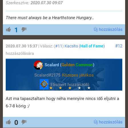
Szerkesztve:
2020.07.30 09:07
There must always be a Hearthstone Hungary…
1
Új hozzászólás
#12
2020.07.30 15:37
| Válasz: (
#11
)
Kacsito (
Hall of Fame
)
hozzászólására
Scalard (
Golden
Common
)
Scalard#2175
Közepes játékos
Azt ma tapasztaltam hogy néha mennyire nincs idő eljutni a
6-7-8 körig :/
0
Új hozzászólás