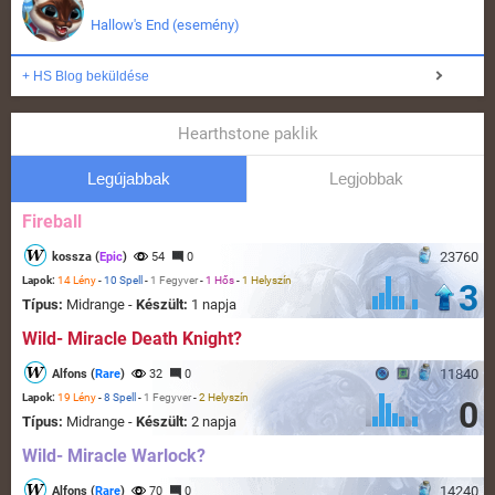
Hallow's End (esemény)
+ HS Blog beküldése
Hearthstone paklik
Legújabbak
Legjobbak
Fireball
23760
kossza (
Epic
)
54
0
Lapok:
14 Lény
-
10 Spell
-
1 Fegyver
-
1 Hős
-
1 Helyszín
3
Típus:
Midrange -
Készült:
1 napja
Wild- Miracle Death Knight?
11840
Alfons (
Rare
)
32
0
Lapok:
19 Lény
-
8 Spell
-
1 Fegyver
-
2 Helyszín
0
Típus:
Midrange -
Készült:
2 napja
Wild- Miracle Warlock?
14240
Alfons (
Rare
)
70
0