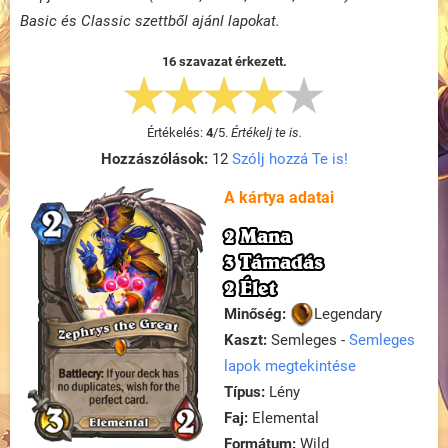
Basic és Classic szettből ajánl lapokat.
16 szavazat érkezett.
Értékelés:
4
/
5
.
Értékelj te is.
Hozzászólások:
12
Szólj hozzá Te is!
A kártya adatai
2 Mana
3 Támadás
2 Élet
Minőség:
Legendary
Kaszt:
Semleges -
Semleges
lapok megtekintése
Típus:
Lény
Faj:
Elemental
Formátum:
Wild