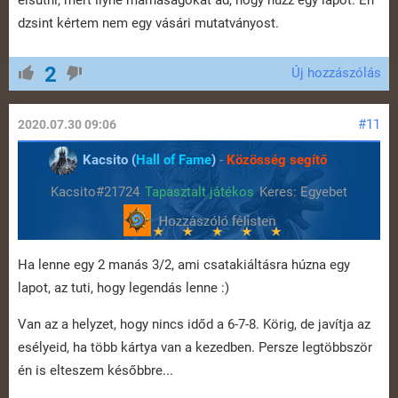
elsütni, mert ilyne marhaságokat ad, hogy húzz egy lapot. Én
dzsint kértem nem egy vásári mutatványost.
2
Új hozzászólás
#11
2020.07.30 09:06
Kacsito (
Hall of Fame
)
-
Közösség segítő
Kacsito#21724
Tapasztalt játékos
Keres: Egyebet
Ha lenne egy 2 manás 3/2, ami csatakiáltásra húzna egy
lapot, az tuti, hogy legendás lenne :)
Van az a helyzet, hogy nincs időd a 6-7-8. Körig, de javítja az
esélyeid, ha több kártya van a kezedben. Persze legtöbbször
én is elteszem későbbre...