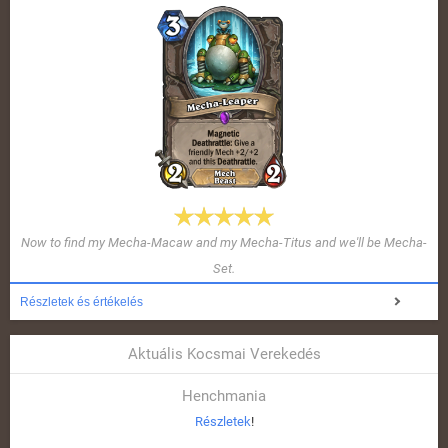
Now to find my Mecha-Macaw and my Mecha-Titus and we'll be Mecha-
Set.
Részletek és értékelés
Aktuális Kocsmai Verekedés
Henchmania
Részletek
!