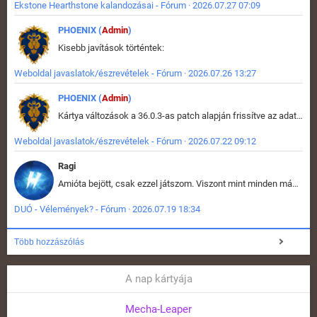
Ekstone Hearthstone kalandozásai - Fórum · 2026.07.27 07:09
PHOENIX (
Admin
)
Kisebb javítások történtek:
Weboldal javaslatok/észrevételek - Fórum · 2026.07.26 13:27
PHOENIX (
Admin
)
Kártya változások a 36.0.3-as patch alapján frissítve az adatbázisban (képek is cserélve).
Weboldal javaslatok/észrevételek - Fórum · 2026.07.22 09:12
Ragi
Amióta bejött, csak ezzel játszom. Viszont mint minden más - akár az alapjáték is, ez is baromira összetett lett. Néha már pár kör után is esélytelen az egész. Vagy irreállisan túltápol valaki, vagy lelép a partner, vagy csak hülye mint a segg. És amikor eljönne az én időm, na akkor jön el mindenki másé is. Engem jobban érdekelne, hogy ki milyen ratingen szokott játszani. Na ez lenne egy érdekes adat.
DUÓ - Vélemények? - Fórum · 2026.07.19 18:34
Több hozzászólás
A nap kártyája
Mecha-Leaper