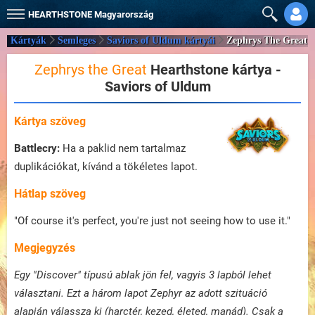
HEARTHSTONE
Magyarország
Kártyák
Semleges
Saviors of Uldum kártyái
Zephrys The Great
Zephrys the Great
Hearthstone kártya -
Saviors of Uldum
Kártya szöveg
Battlecry:
Ha a paklid nem tartalmaz
duplikációkat, kívánd a tökéletes lapot.
Hátlap szöveg
"Of course it's perfect, you're just not seeing how to use it."
Megjegyzés
Egy "Discover" típusú ablak jön fel, vagyis 3 lapból lehet
választani. Ezt a három lapot Zephyr az adott szituáció
alapján válassza ki (harctér, kezed, életed, manád). Csak a