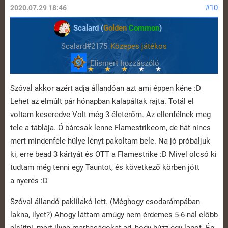
#10
2020.07.29 18:46
Scalard (
Golden
Common
)
Scalard#2175
Közepes játékos
Szóval akkor azért adja állandóan azt ami éppen kéne :D
Lehet az elmúlt pár hónapban kalapáltak rajta. Totál el
voltam keseredve Volt még 3 életerőm. Az ellenfélnek meg
tele a táblája. Ó bárcsak lenne Flamestrikeom, de hát nincs
mert mindenféle hülye lényt pakoltam bele. Na jó próbáljuk
ki, erre bead 3 kártyát és OTT a Flamestrike :D Mivel olcsó ki
tudtam még tenni egy Tauntot, és következő körben jött
a nyerés :D
Szóval állandó paklilakó lett. (Méghogy csodarámpában
lakna, ilyet?) Ahogy láttam amúgy nem érdemes 5-6-nál előbb