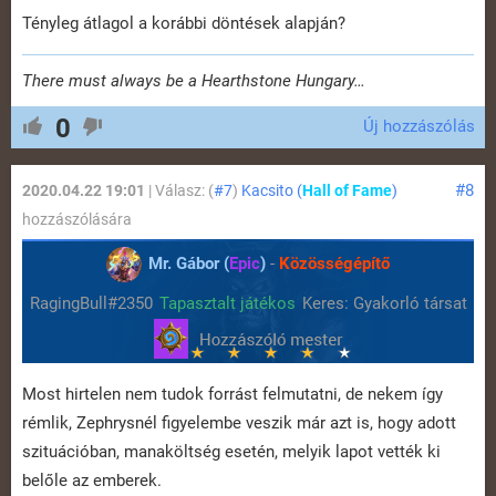
Tényleg átlagol a korábbi döntések alapján?
There must always be a Hearthstone Hungary…
0
Új hozzászólás
#8
2020.04.22 19:01
| Válasz: (
#7
)
Kacsito (
Hall of Fame
)
hozzászólására
Mr. Gábor (
Epic
)
-
Közösségépítő
RagingBull#2350
Tapasztalt játékos
Keres: Gyakorló társat
Most hirtelen nem tudok forrást felmutatni, de nekem így
rémlik, Zephrysnél figyelembe veszik már azt is, hogy adott
szituációban, manaköltség esetén, melyik lapot vették ki
belőle az emberek.