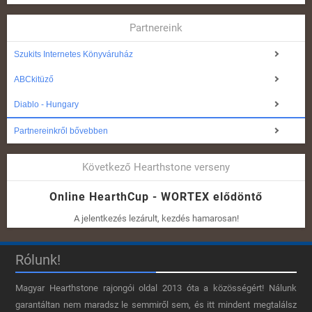
Partnereink
Szukits Internetes Könyváruház
ABCkitüző
Diablo - Hungary
Partnereinkről bővebben
Következő Hearthstone verseny
Online HearthCup - WORTEX elődöntő
A jelentkezés lezárult, kezdés hamarosan!
Rólunk!
Magyar Hearthstone​ rajongói oldal 2013 óta a közösségért! Nálunk
garantáltan nem maradsz le semmiről sem, és itt mindent megtalálsz