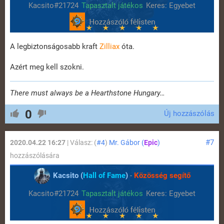
Kacsito#21724
Tapasztalt játékos
Keres: Egyebet
A legbiztonságosabb kraft
Zilliax
óta.
Azért meg kell szokni.
There must always be a Hearthstone Hungary…
0
Új hozzászólás
#7
2020.04.22 16:27
| Válasz: (
#4
)
Mr. Gábor (
Epic
)
hozzászólására
Kacsito (
Hall of Fame
)
-
Közösség segítő
Kacsito#21724
Tapasztalt játékos
Keres: Egyebet