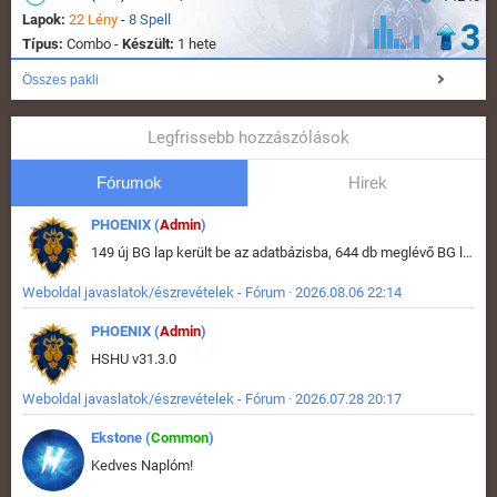
Lapok:
22 Lény
-
8 Spell
3
Típus:
Combo -
Készült:
1 hete
Összes pakli
Legfrissebb hozzászólások
Fórumok
Hirek
PHOENIX (
Admin
)
149 új BG lap került be az adatbázisba, 644 db meglévő BG lap módosult, bekerültek az új képek a megváltozott lapokhoz is.
Weboldal javaslatok/észrevételek - Fórum · 2026.08.06 22:14
PHOENIX (
Admin
)
HSHU v31.3.0
Weboldal javaslatok/észrevételek - Fórum · 2026.07.28 20:17
Ekstone (
Common
)
Kedves Naplóm!