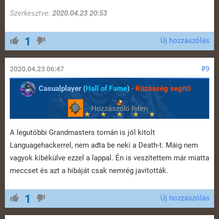
Szerkesztve:
2020.04.23 20:53
1
Új hozzászólás
#9
2020.04.23 06:47
Casualplayer (
Hall of Fame
)
-
Közösség segítő
A legutóbbi Grandmasters tornán is jól kitolt
Languagehackerrel, nem adta be neki a Death-t. Máig nem
vagyok kibékülve ezzel a lappal. Én is veszítettem már miatta
meccset és azt a hibáját csak nemrég javították.
1
Új hozzászólás