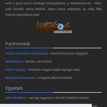
erről a gyors-iramú stratégiai kártyajátékról, a Hearthstone-ról - hírek,
pakli készítő, aréna értékek, teljes kártya adatbázis, és még több
funkció regisztráció után!
Partnereink
Szukits Internetes Könyváruház
- WarCraft könyvek magyarul
ABCkitűző.hu
- Minden, ami kitűző!
Diablo Hungary
- Hivatalos magyar Diablo rajongói oldal
Blizzard Entertainment
- A legjobb játékok készítői
Egyebek
Cikk beküldése
- Van egy nagyszerű cikked? Küldd be nekünk!
Támogass minket
- Tetszik az oldal? Segíts, hogy fennmaradhasson!