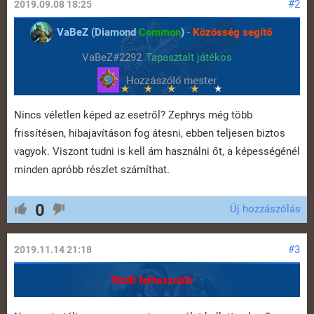
#2
2019.09.08 18:25
VaBeZ (
Diamond
Common
)
-
Közösség segítő
VaBeZ#2292
Tapasztalt játékos
Nincs véletlen képed az esetről? Zephrys még több
frissítésen, hibajavításon fog átesni, ebben teljesen biztos
vagyok. Viszont tudni is kell ám használni őt, a képességénél
minden apróbb részlet számíthat.
0
Új hozzászólás
#3
2019.11.14 21:18
Törölt felhasználó