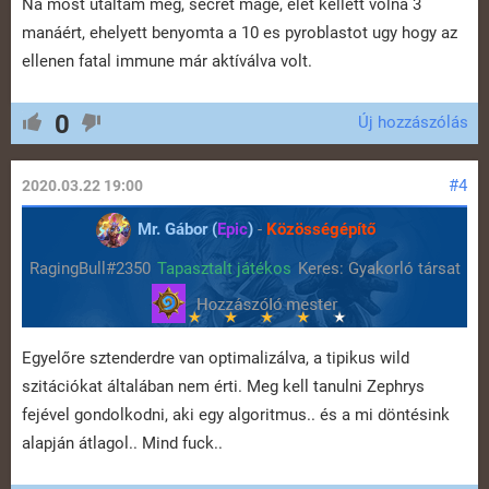
Na most utáltam meg, secret mage, élet kellett volna 3
manáért, ehelyett benyomta a 10 es pyroblastot ugy hogy az
ellenen fatal immune már aktíválva volt.
0
Új hozzászólás
#4
2020.03.22 19:00
Mr. Gábor (
Epic
)
-
Közösségépítő
RagingBull#2350
Tapasztalt játékos
Keres: Gyakorló társat
Egyelőre sztenderdre van optimalizálva, a tipikus wild
szitációkat általában nem érti. Meg kell tanulni Zephrys
fejével gondolkodni, aki egy algoritmus.. és a mi döntésink
alapján átlagol.. Mind fuck..