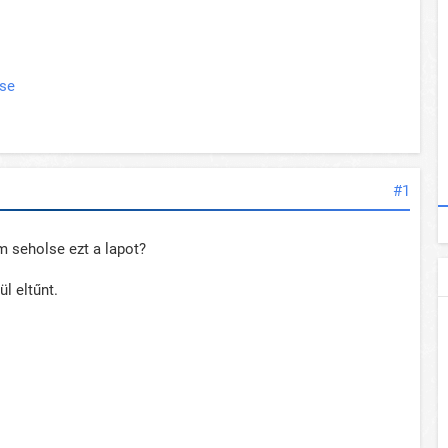
ése
#1
 seholse ezt a lapot?
l eltűnt.