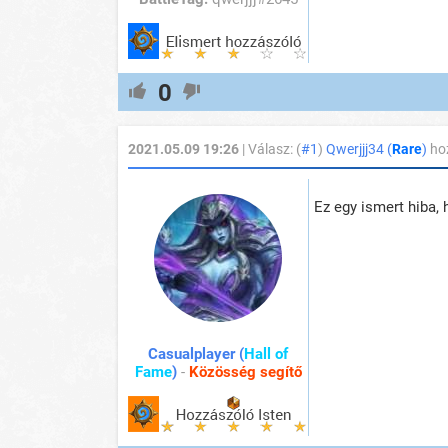
0
2021.05.09 19:26
| Válasz: (
#1
)
Qwerjjj34 (
Rare
)
ho
Ez egy ismert hiba,
Casualplayer (
Hall of
Fame
)
-
Közösség segítő