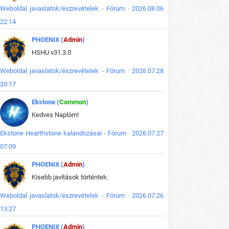
Weboldal javaslatok/észrevételek - Fórum · 2026.08.06
22:14
PHOENIX (
Admin
)
HSHU v31.3.0
Weboldal javaslatok/észrevételek - Fórum · 2026.07.28
20:17
Ekstone (
Common
)
Kedves Naplóm!
Ekstone Hearthstone kalandozásai - Fórum · 2026.07.27
07:09
PHOENIX (
Admin
)
Kisebb javítások történtek:
Weboldal javaslatok/észrevételek - Fórum · 2026.07.26
13:27
PHOENIX (
Admin
)