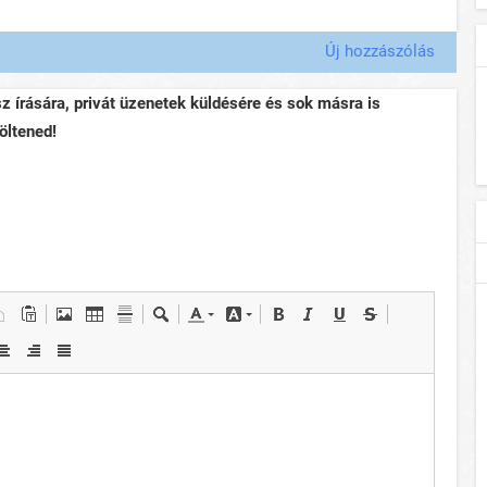
Új hozzászólás
sz írására, privát üzenetek küldésére és sok másra is
öltened!