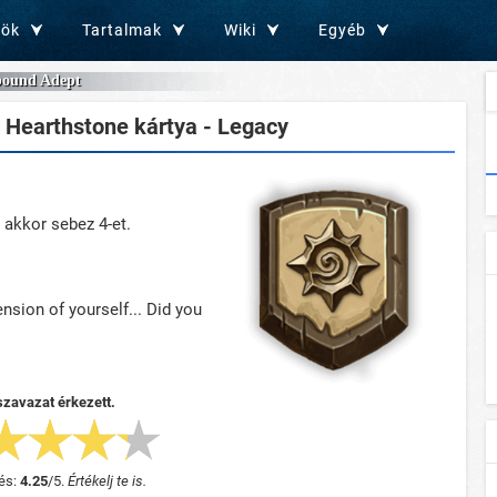
zök
Tartalmak
Wiki
Egyéb
bound Adept
Hearthstone kártya - Legacy
akkor sebez 4-et.
tension of yourself... Did you
szavazat érkezett.
és:
4.25
/
5
.
Értékelj te is.