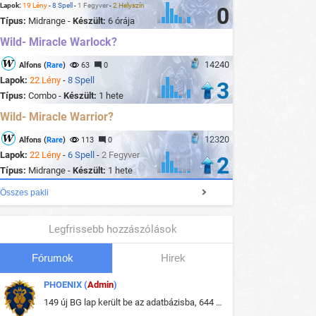
Lapok:
19 Lény
-
8 Spell
-
1 Fegyver
-
2 Helyszín
0
Típus:
Midrange -
Készült:
6 órája
Wild- Miracle Warlock?
14240
Alfons (
Rare
)
63
0
Lapok:
22 Lény
-
8 Spell
3
Típus:
Combo -
Készült:
1 hete
Wild- Miracle Warrior?
12320
Alfons (
Rare
)
113
0
Lapok:
22 Lény
-
6 Spell
-
2 Fegyver
2
Típus:
Midrange -
Készült:
1 hete
Összes pakli
Legfrissebb hozzászólások
Fórumok
Hirek
PHOENIX (
Admin
)
149 új BG lap került be az adatbázisba, 644 db meglévő BG lap módosult, bekerültek az új képek a megváltozott lapokhoz is.