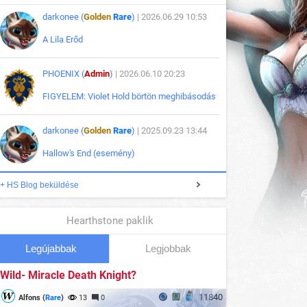
darkonee (
Golden
Rare
)
| 2026.06.29 10:53
A Lila Erőd
PHOENIX (
Admin
)
| 2026.06.10 20:23
FIGYELEM: Violet Hold börtön meghibásodás
darkonee (
Golden
Rare
)
| 2025.09.23 13:44
Hallow's End (esemény)
+ HS Blog beküldése
Hearthstone paklik
Legújabbak
Legjobbak
Wild- Miracle Death Knight?
11840
Alfons (
Rare
)
13
0