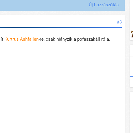
Új hozzászólás
#3
lít
Kurtrus Ashfallen
-re, csak hiányzik a pofaszakáll róla.