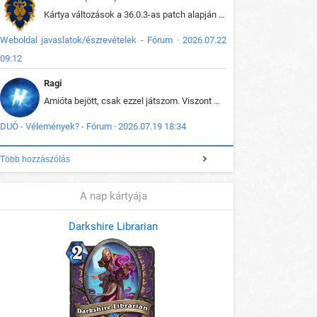
Kártya változások a 36.0.3-as patch alapján frissítve az adatbázisban (képek is cserélve).
Weboldal javaslatok/észrevételek - Fórum · 2026.07.22
09:12
Ragi
Amióta bejött, csak ezzel játszom. Viszont mint minden más - akár az alapjáték is, ez is baromira összetett lett. Néha már pár kör után is esélytelen az egész. Vagy irreállisan túltápol valaki, vagy lelép a partner, vagy csak hülye mint a segg. És amikor eljönne az én időm, na akkor jön el mindenki másé is. Engem jobban érdekelne, hogy ki milyen ratingen szokott játszani. Na ez lenne egy érdekes adat.
DUÓ - Vélemények? - Fórum · 2026.07.19 18:34
Több hozzászólás
A nap kártyája
Darkshire Librarian