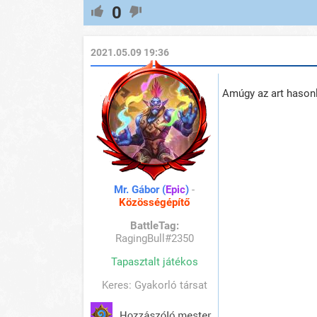
0
2021.05.09 19:36
Amúgy az art hason
Mr. Gábor (
Epic
)
-
Közösségépítő
BattleTag:
RagingBull#2350
Tapasztalt játékos
Keres: Gyakorló társat