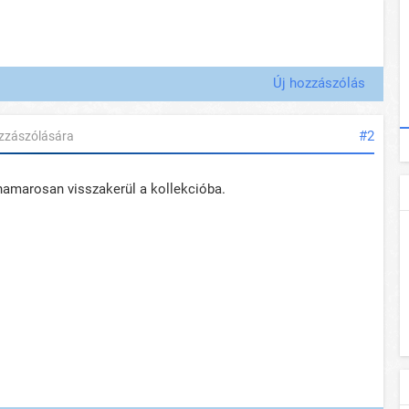
Új hozzászólás
#2
zzászólására
 hamarosan visszakerül a kollekcióba.