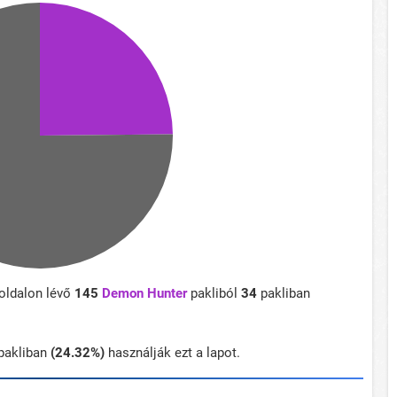
oldalon lévő
145
Demon Hunter
pakliból
34
pakliban
pakliban
(24.32%)
használják ezt a lapot.