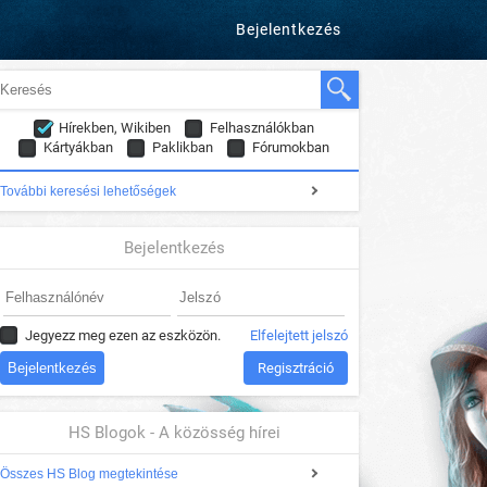
Bejelentkezés
Hírekben, Wikiben
Felhasználókban
Kártyákban
Paklikban
Fórumokban
További keresési lehetőségek
Bejelentkezés
Jegyezz meg ezen az eszközön.
Elfelejtett jelszó
Regisztráció
HS Blogok - A közösség hírei
Összes HS Blog megtekintése