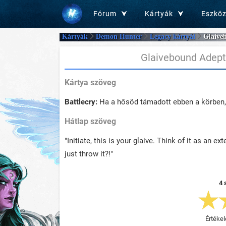
Fórum
Kártyák
Eszkö
Kártyák
Demon Hunter
Legacy kártyái
Glaive
Glaivebound Adept
Kártya szöveg
Battlecry:
Ha a hősöd támadott ebben a körben, 
Hátlap szöveg
"Initiate, this is your glaive. Think of it as an ex
just throw it?!"
4 
Értékel