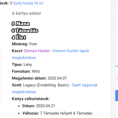
ások:
3
Szólj hozzá Te is!
A kártya adatai
5 Mana
6 Támadás
4 Élet
Minőség:
Free
Kaszt:
Demon Hunter
-
Demon Hunter lapok
megtekintése
Típus:
Lény
Formátum:
Wild
Megjelenési dátum:
2020.04.07
Szett:
Legacy (Eredetileg: Basic) -
Szett lapjainak
megtekintése
Kártya változtatások:
Dátum:
2020.04.21
Változás:
7 Támadás helyett 6 Támadás