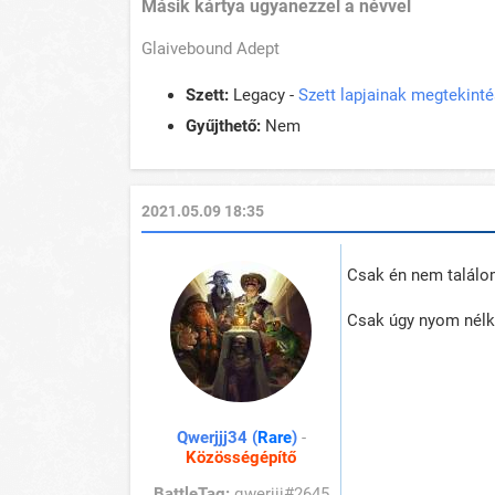
Másik kártya ugyanezzel a névvel
Glaivebound Adept
Szett:
Legacy -
Szett lapjainak megtekint
Gyűjthető:
Nem
2021.05.09 18:35
Csak én nem találom
Csak úgy nyom nélkü
Qwerjjj34 (
Rare
)
-
Közösségépítő
BattleTag:
qwerjjj#2645