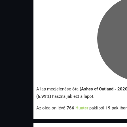
A lap megjelenése óta
(Ashes of Outland - 202
(6.99%)
használják ezt a lapot.
Az oldalon lévő
766
Hunter
pakliból
19
pakliba