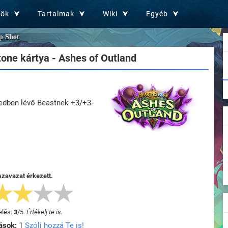
zök
Tartalmak
Wiki
Egyéb
p Shot
one kártya - Ashes of Outland
zedben lévő Beastnek +3/+3-
szavazat érkezett.
elés:
3
/
5
.
Értékelj te is.
ások:
1
Szólj hozzá Te is!