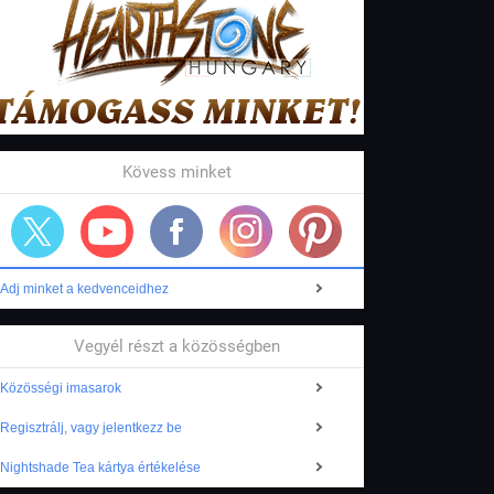
Kövess minket
Adj minket a kedvenceidhez
Vegyél részt a közösségben
Közösségi imasarok
Regisztrálj, vagy jelentkezz be
Nightshade Tea kártya értékelése