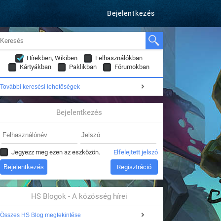
Bejelentkezés
Hírekben, Wikiben
Felhasználókban
Kártyákban
Paklikban
Fórumokban
További keresési lehetőségek
Bejelentkezés
Jegyezz meg ezen az eszközön.
Elfelejtett jelszó
Regisztráció
HS Blogok - A közösség hírei
Összes HS Blog megtekintése