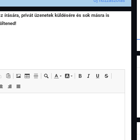
Új hozzászólás
sz írására, privát üzenetek küldésére és sok másra is
öltened!