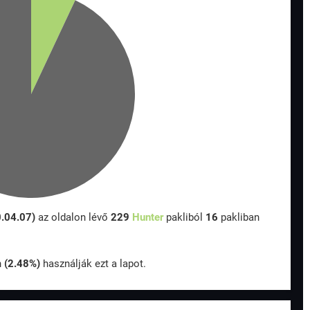
0.04.07)
az oldalon lévő
229
Hunter
pakliból
16
pakliban
n
(2.48%)
használják ezt a lapot.