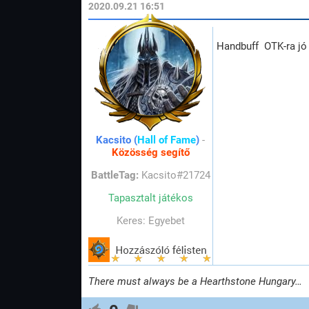
2020.09.21 16:51
Handbuff OTK-ra jó 
Kacsito (
Hall of Fame
)
-
Közösség segítő
BattleTag:
Kacsito#21724
Tapasztalt játékos
Keres: Egyebet
There must always be a Hearthstone Hungary…