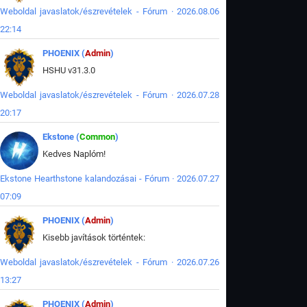
Weboldal javaslatok/észrevételek - Fórum · 2026.08.06
22:14
PHOENIX (
Admin
)
HSHU v31.3.0
Weboldal javaslatok/észrevételek - Fórum · 2026.07.28
20:17
Ekstone (
Common
)
Kedves Naplóm!
Ekstone Hearthstone kalandozásai - Fórum · 2026.07.27
07:09
PHOENIX (
Admin
)
Kisebb javítások történtek:
Weboldal javaslatok/észrevételek - Fórum · 2026.07.26
13:27
PHOENIX (
Admin
)