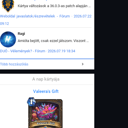
Kártya változások a 36.0.3-as patch alapján frissítve az adatbázisban (képek is cserélve).
Weboldal javaslatok/észrevételek - Fórum · 2026.07.22
09:12
Ragi
Amióta bejött, csak ezzel játszom. Viszont mint minden más - akár az alapjáték is, ez is baromira összetett lett. Néha már pár kör után is esélytelen az egész. Vagy irreállisan túltápol valaki, vagy lelép a partner, vagy csak hülye mint a segg. És amikor eljönne az én időm, na akkor jön el mindenki másé is. Engem jobban érdekelne, hogy ki milyen ratingen szokott játszani. Na ez lenne egy érdekes adat.
DUÓ - Vélemények? - Fórum · 2026.07.19 18:34
Több hozzászólás
A nap kártyája
Valeera's Gift