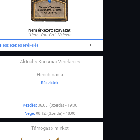
Nem érkezett szavazat!
"Here. You. Go." -Valeera
Részletek és értékelés
Aktuális Kocsmai Verekedés
Henchmania
Részletek
!
Kezdés:
08.05. (Szerda) - 19:00
Vége:
08.12. (Szerda) - 18:00
Támogass minket