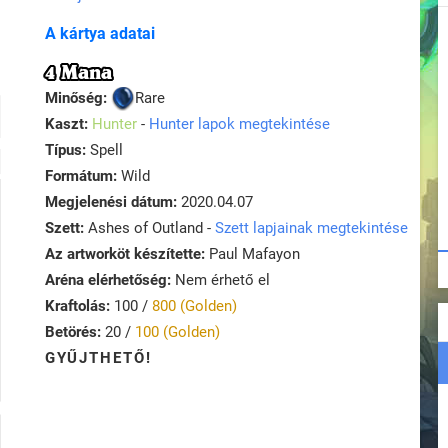
A kártya adatai
4 Mana
Minőség:
Rare
Kaszt:
Hunter
-
Hunter lapok megtekintése
Típus:
Spell
Formátum:
Wild
Megjelenési dátum:
2020.04.07
Szett:
Ashes of Outland -
Szett lapjainak megtekintése
Az artworköt készítette:
Paul Mafayon
Aréna elérhetőség:
Nem érhető el
Kraftolás:
100 /
800 (Golden)
Betörés:
20 /
100 (Golden)
GYŰJTHETŐ!