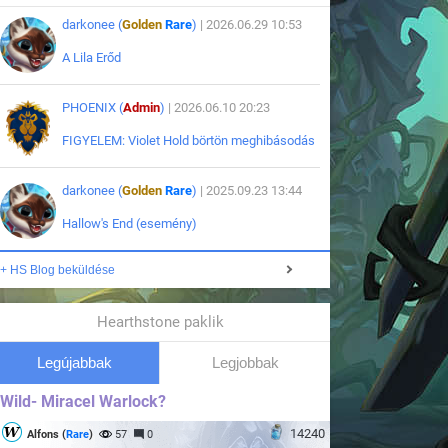
darkonee (
Golden
Rare
)
| 2026.06.29 10:53
A Lila Erőd
PHOENIX (
Admin
)
| 2026.06.10 20:23
FIGYELEM: Violet Hold börtön meghibásodás
darkonee (
Golden
Rare
)
| 2025.09.23 13:44
Hallow's End (esemény)
+ HS Blog beküldése
Hearthstone paklik
Legújabbak
Legjobbak
Wild- Miracel Warlock?
14240
Alfons (
Rare
)
57
0