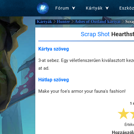
Fórum
Kártyák
Eszkö
Kártyák
Hunter
Ashes of Outland kártyái
Scra
Scrap Shot
Hearthst
Kártya szöveg
3-at sebez. Egy véletlenszerűen kiválasztott ke
at ad.
Hátlap szöveg
Make your foe's armor your fauna's fashion!
1 
Érték
Hozzászól