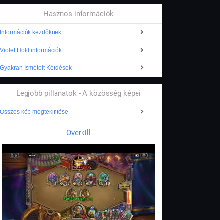
Hasznos információk
Információk kezdőknek
Violet Hold információk
Gyakran Ismételt Kérdések
Legjobb pillanatok - A közösség képei
Összes kép megtekintése
Overkill