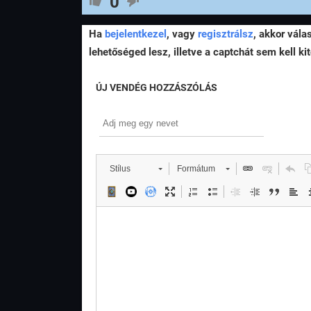
0
Ha
bejelentkezel
, vagy
regisztrálsz
, akkor vála
lehetőséged lesz, illetve a captchát sem kell kit
ÚJ VENDÉG HOZZÁSZÓLÁS
Stílus
Formátum