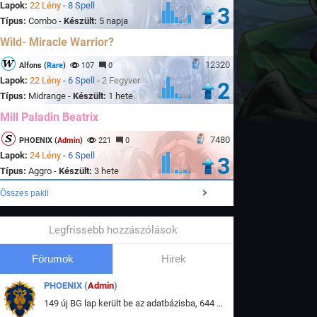
Lapok:
22 Lény
-
8 Spell
3
Típus:
Combo -
Készült:
5 napja
Wild- Miracle Warrior?
12320
Alfons (
Rare
)
107
0
Lapok:
22 Lény
-
6 Spell
-
2 Fegyver
2
Típus:
Midrange -
Készült:
1 hete
Mill Paladin Beatrix
7480
PHOENIX (
Admin
)
221
0
Lapok:
24 Lény
-
6 Spell
3
Típus:
Aggro -
Készült:
3 hete
Összes pakli
Legfrissebb hozzászólások
Fórumok
Hirek
PHOENIX (
Admin
)
149 új BG lap került be az adatbázisba, 644 db meglévő BG lap módosult, bekerültek az új képek a megváltozott lapokhoz is.