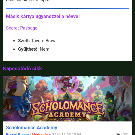
Másik kártya ugyanezzel a névvel
Secret Passage
Szett:
Tavern Brawl
Gyűjthető:
Nem
Kapcsolódó cikk
Scholomance Academy
Borovi Bence
|
Módosítva:
2020.11.03 19:54
4031