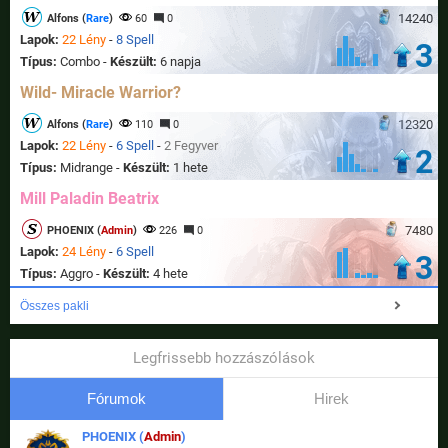
14240
Alfons (
Rare
)
60
0
Lapok:
22 Lény
-
8 Spell
3
Típus:
Combo -
Készült:
6 napja
Wild- Miracle Warrior?
12320
Alfons (
Rare
)
110
0
Lapok:
22 Lény
-
6 Spell
-
2 Fegyver
2
Típus:
Midrange -
Készült:
1 hete
Mill Paladin Beatrix
7480
PHOENIX (
Admin
)
226
0
Lapok:
24 Lény
-
6 Spell
3
Típus:
Aggro -
Készült:
4 hete
Összes pakli
Legfrissebb hozzászólások
Fórumok
Hirek
PHOENIX (
Admin
)