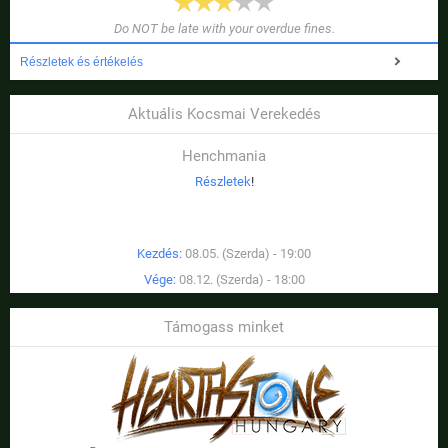
Do NOT be late with your overdue fines.
Részletek és értékelés
Aktuális Kocsmai Verekedés
Henchmania
Részletek
!
Kezdés:
08.05. (Szerda) - 19:00
Vége:
08.12. (Szerda) - 18:00
Támogass minket