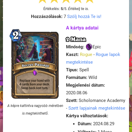
Értékelés:
5
/
5
.
Értékelj te is.
Hozzászólások:
7
Szólj hozzá Te is!
A kártya adatai
2 Mana
Minőség:
Epic
Kaszt:
Rogue
-
Rogue lapok
megtekintése
Típus:
Spell
Formátum:
Wild
Megjelenési dátum:
2020.08.06
Szett:
Scholomance Academy
A képre kattintva nagyobb méretben
-
Szett lapjainak megtekintése
is megtekinthető.
Kártya változtatások:
Dátum:
2024.08.29