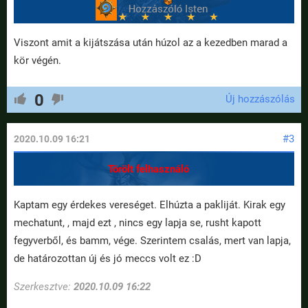
Viszont amit a kijátszása után húzol az a kezedben marad a
kör végén.
0
Új hozzászólás
#3
2020.10.09 16:21
Törölt felhasználó
Kaptam egy érdekes vereséget. Elhúzta a pakliját. Kirak egy
mechatunt, , majd ezt , nincs egy lapja se, rusht kapott
fegyverből, és bamm, vége. Szerintem csalás, mert van lapja,
de határozottan új és jó meccs volt ez :D
Szerkesztve:
2020.10.09 16:22