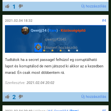
1
Új hozzászólás
#4
2021.02.04 18:32
Qwerjjj34 (
Rare
)
-
Közösségépítő
qwerjjj#2645
Tudtátok ha a secret passagel felhúzol eg corruptálható
lapot és korruptálod de nem játszod ki akkor az a kezedben
marad. Én csak most döbbentem rá.
Szerkesztve:
2021.02.04 20:02
2
Új hozzászólás