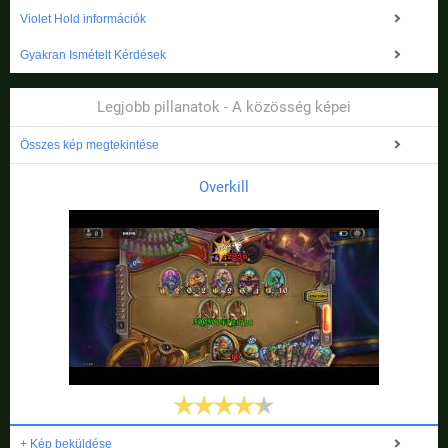
Violet Hold információk
Gyakran Ismételt Kérdések
Legjobb pillanatok - A közösség képei
Összes kép megtekintése
Overkill
+ Kép beküldése