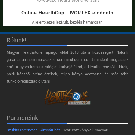
Online HearthCup - WORTEX elődöntő
A jelentkezés lezárult, kezdés hamarosan!
Rólunk!
Magyar Hearthstone​ rajongói oldal 2013 óta a közösségért! Nálunk
garantáltan nem maradsz le semmiről sem, és itt mindent megtalálsz
erről a gyors-iramú stratégiai kártyajátékról, a Hearthstone-ról - hírek,
pakli készítő, aréna értékek, teljes kártya adatbázis, és még több
funkció regisztráció után!
Partnereink
Szukits Internetes Könyváruház
- WarCraft könyvek magyarul