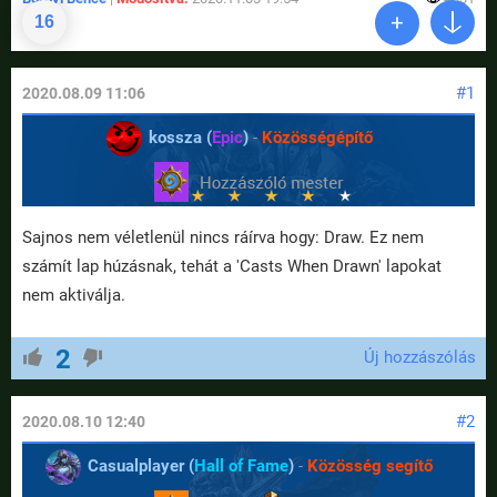
16
#1
2020.08.09 11:06
kossza (
Epic
)
-
Közösségépítő
Sajnos nem véletlenül nincs ráírva hogy: Draw. Ez nem
számít lap húzásnak, tehát a 'Casts When Drawn' lapokat
nem aktiválja.
2
Új hozzászólás
#2
2020.08.10 12:40
Casualplayer (
Hall of Fame
)
-
Közösség segítő