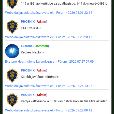
149 új BG lap került be az adatbázisba, 644 db meglévő BG lap módosult, bekerültek az új képek a megváltozott lapokhoz is.
Weboldal javaslatok/észrevételek - Fórum · 2026.08.06 22:14
PHOENIX (
Admin
)
HSHU v31.3.0
Weboldal javaslatok/észrevételek - Fórum · 2026.07.28 20:17
Ekstone (
Common
)
Kedves Naplóm!
Ekstone Hearthstone kalandozásai - Fórum · 2026.07.27 07:09
PHOENIX (
Admin
)
Kisebb javítások történtek:
Weboldal javaslatok/észrevételek - Fórum · 2026.07.26 13:27
PHOENIX (
Admin
)
Kártya változások a 36.0.3-as patch alapján frissítve az adatbázisban (képek is cserélve).
Weboldal javaslatok/észrevételek - Fórum · 2026.07.22 09:12