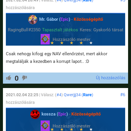
#5
2021.02.04 20:49
| Válasz: (
#4
)
Qwerjjj34 (
Rare
)
hozzászólására
Mr. Gábor (
Epic
)
-
Közösségépítő
RagingBull#2350
Tapasztalt játékos
Keres: Gyakorló társat
Csak nehogy kifogj egy NAV ellenőrzést, mert akkor
megtalálják a kezedben a korrupt lapot.. :D
0
Új hozzászólás
#6
2021.02.04 22:25
| Válasz: (
#4
)
Qwerjjj34 (
Rare
)
hozzászólására
kossza (
Epic
)
-
Közösségépítő