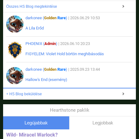
Összes HS Blog megtekintése
darkonee (
Golden
Rare
)
| 2026.06.29 10:53
A Lila Erőd
PHOENIX (
Admin
)
| 2026.06.10 20:23
FIGYELEM: Violet Hold börtön meghibásodás
darkonee (
Golden
Rare
)
| 2025.09.23 13:44
Hallow's End (esemény)
+ HS Blog beküldése
Hearthstone paklik
Legújabbak
Legjobbak
Wild- Miracel Warlock?