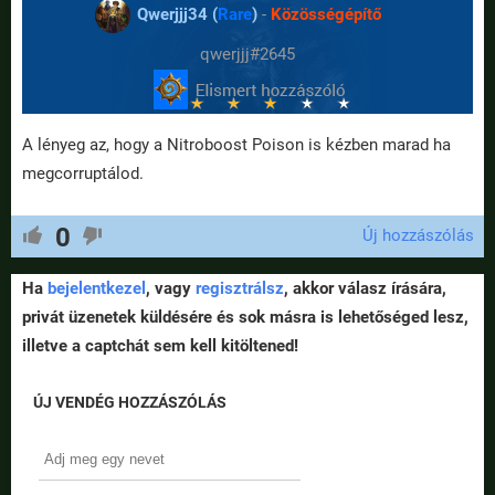
Qwerjjj34 (
Rare
)
-
Közösségépítő
qwerjjj#2645
A lényeg az, hogy a Nitroboost Poison is kézben marad ha
megcorruptálod.
0
Új hozzászólás
Ha
bejelentkezel
, vagy
regisztrálsz
, akkor válasz írására,
privát üzenetek küldésére és sok másra is lehetőséged lesz,
illetve a captchát sem kell kitöltened!
ÚJ VENDÉG HOZZÁSZÓLÁS