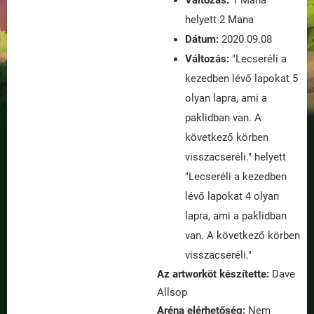
Változás:
1 Mana
helyett 2 Mana
Dátum:
2020.09.08
Változás:
"Lecseréli a
kezedben lévő lapokat 5
olyan lapra, ami a
paklidban van. A
következő körben
visszacseréli." helyett
"Lecseréli a kezedben
lévő lapokat 4 olyan
lapra, ami a paklidban
van. A következő körben
visszacseréli."
Az artworköt készítette:
Dave
Allsop
Aréna elérhetőség:
Nem