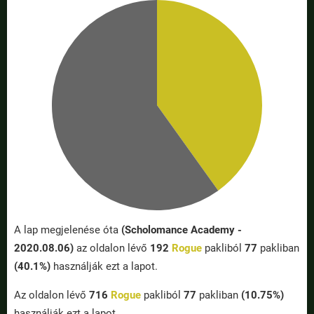
A lap megjelenése óta
(Scholomance Academy -
2020.08.06)
az oldalon lévő
192
Rogue
pakliból
77
pakliban
(40.1%)
használják ezt a lapot.
Az oldalon lévő
716
Rogue
pakliból
77
pakliban
(10.75%)
használják ezt a lapot.