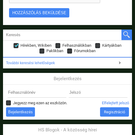
Hírekben, Wikiben
Felhasználókban
Kártyákban
Paklikban
Fórumokban
További keresési lehetőségek
Bejelentkezés
Jegyezz meg ezen az eszközön.
Elfelejtett jelszó
Regisztráció
HS Blogok - A közösség hírei