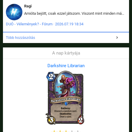
Ragi
Amióta bejött, csak ezzel játszom. Viszont mint minden más - akár az alapjáték is, ez is baromira összetett lett. Néha már pár kör után is esélytelen az egész. Vagy irreállisan túltápol valaki, vagy lelép a partner, vagy csak hülye mint a segg. És amikor eljönne az én időm, na akkor jön el mindenki másé is. Engem jobban érdekelne, hogy ki milyen ratingen szokott játszani. Na ez lenne egy érdekes adat.
DUÓ - Vélemények? - Fórum · 2026.07.19 18:34
Több hozzászólás
A nap kártyája
Darkshire Librarian