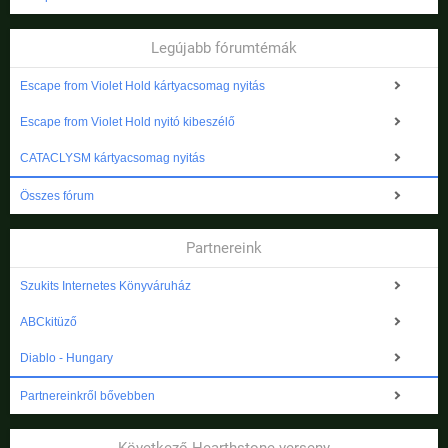
Legújabb fórumtémák
Escape from Violet Hold kártyacsomag nyitás
Escape from Violet Hold nyitó kibeszélő
CATACLYSM kártyacsomag nyitás
Összes fórum
Partnereink
Szukits Internetes Könyváruház
ABCkitüző
Diablo - Hungary
Partnereinkről bővebben
Következő Hearthstone verseny