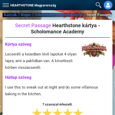
HEARTHSTONE
Magyarország
Kártyák
Rogue
Scholomance Academy kártyái
Secret Passage
Secret Passage
Hearthstone kártya -
Scholomance Academy
Kártya szöveg
Lecseréli a kezedben lévő lapokat 4 olyan
lapra, ami a paklidban van. A következő
körben visszacseréli.
Hátlap szöveg
I use this to sneak out at night and do some villainous
baking in the kitchen.
7 szavazat érkezett.