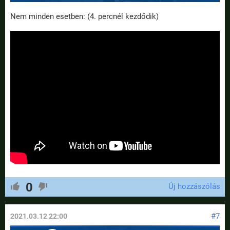
Nem minden esetben: (4. percnél kezdődik)
0
Új hozzászólás
#7
2021.03.12 22:00