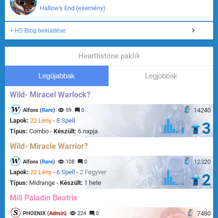
Hallow's End (esemény)
+ HS Blog beküldése
Hearthstone paklik
Legújabbak
Legjobbak
Wild- Miracel Warlock?
14240
Alfons (
Rare
)
59
0
Lapok:
22 Lény
-
8 Spell
3
Típus:
Combo -
Készült:
6 napja
Wild- Miracle Warrior?
12320
Alfons (
Rare
)
108
0
Lapok:
22 Lény
-
6 Spell
-
2 Fegyver
2
Típus:
Midrange -
Készült:
1 hete
Mill Paladin Beatrix
7480
PHOENIX (
Admin
)
224
0