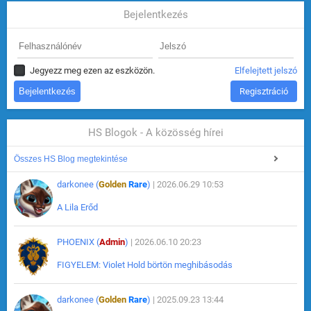
Bejelentkezés
Jegyezz meg ezen az eszközön.
Elfelejtett jelszó
Regisztráció
HS Blogok - A közösség hírei
Összes HS Blog megtekintése
darkonee (
Golden
Rare
)
| 2026.06.29 10:53
A Lila Erőd
PHOENIX (
Admin
)
| 2026.06.10 20:23
FIGYELEM: Violet Hold börtön meghibásodás
darkonee (
Golden
Rare
)
| 2025.09.23 13:44