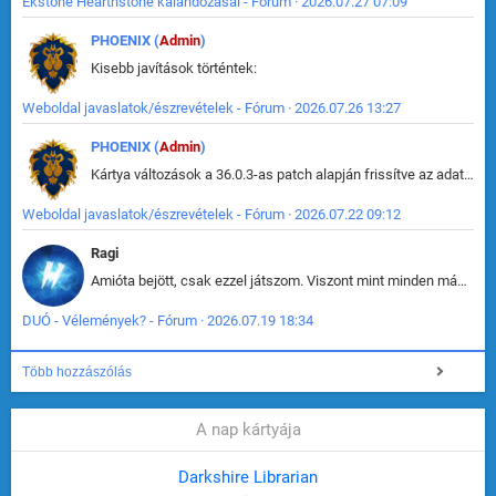
Ekstone Hearthstone kalandozásai - Fórum · 2026.07.27 07:09
PHOENIX (
Admin
)
Kisebb javítások történtek:
Weboldal javaslatok/észrevételek - Fórum · 2026.07.26 13:27
PHOENIX (
Admin
)
Kártya változások a 36.0.3-as patch alapján frissítve az adatbázisban (képek is cserélve).
Weboldal javaslatok/észrevételek - Fórum · 2026.07.22 09:12
Ragi
Amióta bejött, csak ezzel játszom. Viszont mint minden más - akár az alapjáték is, ez is baromira összetett lett. Néha már pár kör után is esélytelen az egész. Vagy irreállisan túltápol valaki, vagy lelép a partner, vagy csak hülye mint a segg. És amikor eljönne az én időm, na akkor jön el mindenki másé is. Engem jobban érdekelne, hogy ki milyen ratingen szokott játszani. Na ez lenne egy érdekes adat.
DUÓ - Vélemények? - Fórum · 2026.07.19 18:34
Több hozzászólás
A nap kártyája
Darkshire Librarian