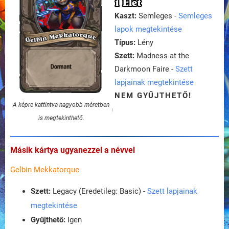
1 Élet
Kaszt:
Semleges -
Semleges
lapok megtekintése
Típus:
Lény
Szett:
Madness at the
Darkmoon Faire -
Szett
lapjainak megtekintése
NEM GYŰJTHETŐ!
A képre kattintva nagyobb méretben
is megtekinthető.
Másik kártya ugyanezzel a névvel
Gelbin Mekkatorque
Szett:
Legacy (Eredetileg: Basic) -
Szett lapjainak
megtekintése
Gyűjthető:
Igen