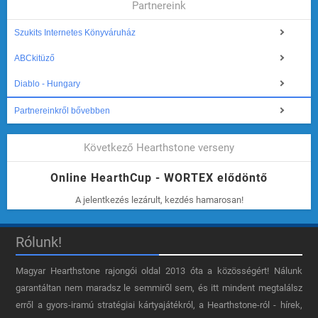
Partnereink
Szukits Internetes Könyváruház
ABCkitüző
Diablo - Hungary
Partnereinkről bővebben
Következő Hearthstone verseny
Online HearthCup - WORTEX elődöntő
A jelentkezés lezárult, kezdés hamarosan!
Rólunk!
Magyar Hearthstone​ rajongói oldal 2013 óta a közösségért! Nálunk
garantáltan nem maradsz le semmiről sem, és itt mindent megtalálsz
erről a gyors-iramú stratégiai kártyajátékról, a Hearthstone-ról - hírek,