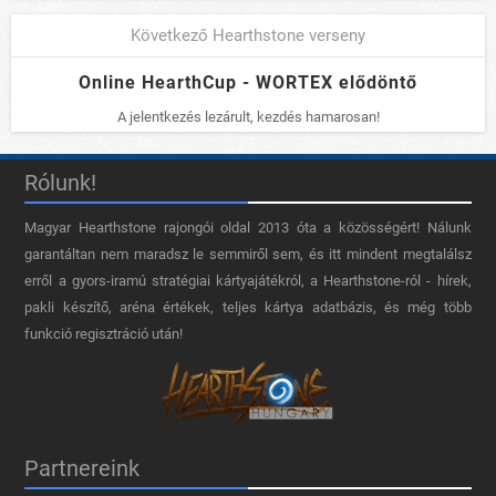
Következő Hearthstone verseny
Online HearthCup - WORTEX elődöntő
A jelentkezés lezárult, kezdés hamarosan!
Rólunk!
Magyar Hearthstone​ rajongói oldal 2013 óta a közösségért! Nálunk
garantáltan nem maradsz le semmiről sem, és itt mindent megtalálsz
erről a gyors-iramú stratégiai kártyajátékról, a Hearthstone-ról - hírek,
pakli készítő, aréna értékek, teljes kártya adatbázis, és még több
funkció regisztráció után!
Partnereink