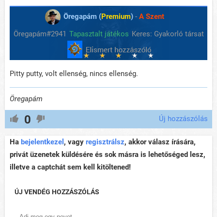
Öregapám (
Premium
)
-
A Szent
Öregapám#2941
Tapasztalt játékos
Keres: Gyakorló társat
Pitty putty, volt ellenség, nincs ellenség.
Öregapám
0
Új hozzászólás
Ha
bejelentkezel
, vagy
regisztrálsz
, akkor válasz írására,
privát üzenetek küldésére és sok másra is lehetőséged lesz,
illetve a captchát sem kell kitöltened!
ÚJ VENDÉG HOZZÁSZÓLÁS