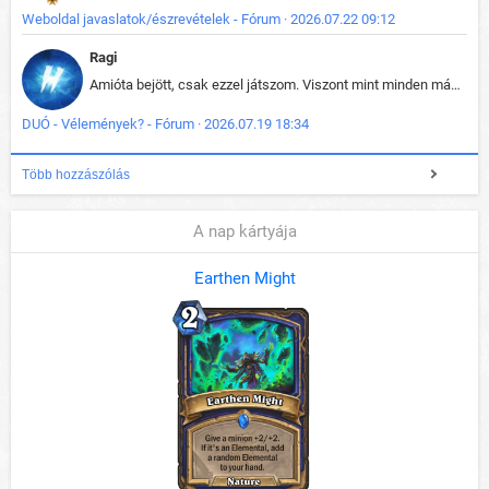
Weboldal javaslatok/észrevételek - Fórum · 2026.07.22 09:12
Ragi
Amióta bejött, csak ezzel játszom. Viszont mint minden más - akár az alapjáték is, ez is baromira összetett lett. Néha már pár kör után is esélytelen az egész. Vagy irreállisan túltápol valaki, vagy lelép a partner, vagy csak hülye mint a segg. És amikor eljönne az én időm, na akkor jön el mindenki másé is. Engem jobban érdekelne, hogy ki milyen ratingen szokott játszani. Na ez lenne egy érdekes adat.
DUÓ - Vélemények? - Fórum · 2026.07.19 18:34
Több hozzászólás
A nap kártyája
Earthen Might