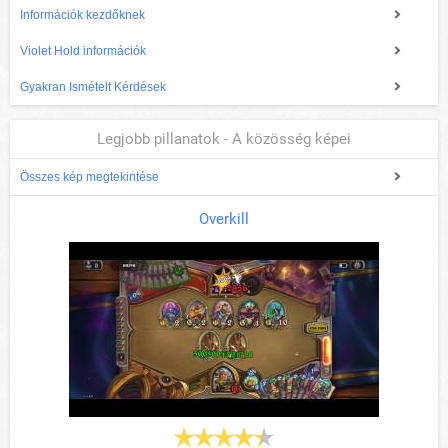
Információk kezdőknek
Violet Hold információk
Gyakran Ismételt Kérdések
Legjobb pillanatok - A közösség képei
Összes kép megtekintése
Overkill