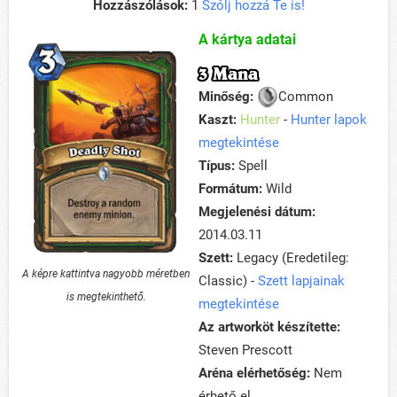
Hozzászólások:
1
Szólj hozzá Te is!
A kártya adatai
3 Mana
Minőség:
Common
Kaszt:
Hunter
-
Hunter lapok
megtekintése
Típus:
Spell
Formátum:
Wild
Megjelenési dátum:
2014.03.11
Szett:
Legacy (Eredetileg:
A képre kattintva nagyobb méretben
Classic) -
Szett lapjainak
is megtekinthető.
megtekintése
Az artworköt készítette:
Steven Prescott
Aréna elérhetőség:
Nem
érhető el