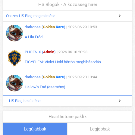
HS Blogok - A közösség hírei
Összes HS Blog megtekintése
darkonee (
Golden
Rare
)
| 2026.06.29 10:53
A Lila Erőd
PHOENIX (
Admin
)
| 2026.06.10 20:23
FIGYELEM: Violet Hold börtön meghibásodás
darkonee (
Golden
Rare
)
| 2025.09.23 13:44
Hallow's End (esemény)
+ HS Blog beküldése
Hearthstone paklik
Legújabbak
Legjobbak