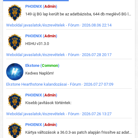
PHOENIX (
Admin
)
149 új BG lap került be az adatbázisba, 644 db meglévő BG lap módosult, bekerültek az új képek a megváltozott lapokhoz is.
Weboldal javaslatok/észrevételek - Fórum · 2026.08.06 22:14
PHOENIX (
Admin
)
HSHU v31.3.0
Weboldal javaslatok/észrevételek - Fórum · 2026.07.28 20:17
Ekstone (
Common
)
Kedves Naplóm!
Ekstone Hearthstone kalandozásai - Fórum · 2026.07.27 07:09
PHOENIX (
Admin
)
Kisebb javítások történtek:
Weboldal javaslatok/észrevételek - Fórum · 2026.07.26 13:27
PHOENIX (
Admin
)
Kártya változások a 36.0.3-as patch alapján frissítve az adatbázisban (képek is cserélve).