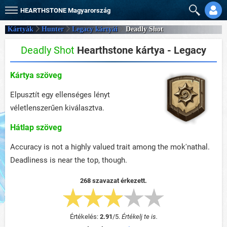
HEARTHSTONE
Magyarország
Kártyák
Hunter
Legacy kártyái
Deadly Shot
Deadly Shot
Hearthstone kártya - Legacy
Kártya szöveg
Elpusztít egy ellenséges lényt
véletlenszerűen kiválasztva.
Hátlap szöveg
Accuracy is not a highly valued trait among the mok'nathal.
Deadliness is near the top, though.
268 szavazat érkezett.
Értékelés:
2.91
/
5
.
Értékelj te is.