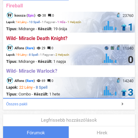
Fireball
23760
kossza (
Epic
)
38
0
Lapok:
14 Lény
-
10 Spell
-
1 Fegyver
-
1 Hős
-
1 Helyszín
1
Típus:
Midrange -
Készült:
19 órája
Wild- Miracle Death Knight?
11840
Alfons (
Rare
)
29
0
Lapok:
19 Lény
-
8 Spell
-
1 Fegyver
-
2 Helyszín
0
Típus:
Midrange -
Készült:
1 napja
Wild- Miracle Warlock?
14240
Alfons (
Rare
)
69
0
Lapok:
22 Lény
-
8 Spell
3
Típus:
Combo -
Készült:
1 hete
Összes pakli
Legfrissebb hozzászólások
Fórumok
Hirek