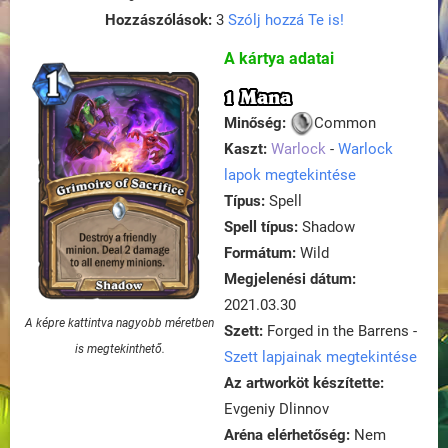
Hozzászólások:
3
Szólj hozzá Te is!
A kártya adatai
1 Mana
Minőség:
Common
Kaszt:
Warlock
-
Warlock
lapok megtekintése
Típus:
Spell
Spell típus:
Shadow
Formátum:
Wild
Megjelenési dátum:
2021.03.30
A képre kattintva nagyobb méretben
Szett:
Forged in the Barrens -
is megtekinthető.
Szett lapjainak megtekintése
Az artworköt készítette:
Evgeniy Dlinnov
Aréna elérhetőség:
Nem