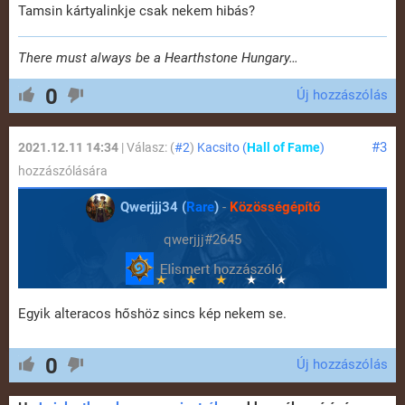
Tamsin kártyalinkje csak nekem hibás?
There must always be a Hearthstone Hungary…
0
Új hozzászólás
#3
2021.12.11 14:34
| Válasz: (
#2
)
Kacsito (
Hall of Fame
)
hozzászólására
Qwerjjj34 (
Rare
)
-
Közösségépítő
qwerjjj#2645
Egyik alteracos hőshöz sincs kép nekem se.
0
Új hozzászólás