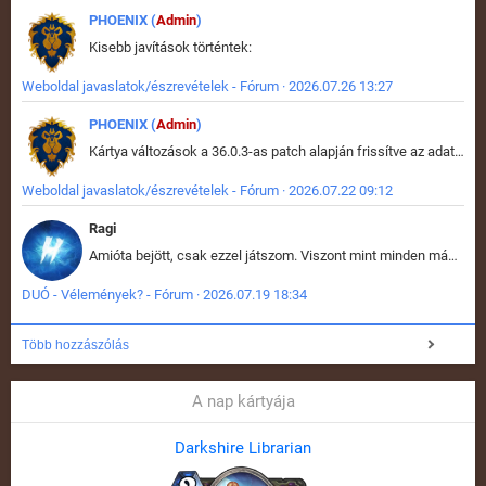
PHOENIX (
Admin
)
Kisebb javítások történtek:
Weboldal javaslatok/észrevételek - Fórum · 2026.07.26 13:27
PHOENIX (
Admin
)
Kártya változások a 36.0.3-as patch alapján frissítve az adatbázisban (képek is cserélve).
Weboldal javaslatok/észrevételek - Fórum · 2026.07.22 09:12
Ragi
Amióta bejött, csak ezzel játszom. Viszont mint minden más - akár az alapjáték is, ez is baromira összetett lett. Néha már pár kör után is esélytelen az egész. Vagy irreállisan túltápol valaki, vagy lelép a partner, vagy csak hülye mint a segg. És amikor eljönne az én időm, na akkor jön el mindenki másé is. Engem jobban érdekelne, hogy ki milyen ratingen szokott játszani. Na ez lenne egy érdekes adat.
DUÓ - Vélemények? - Fórum · 2026.07.19 18:34
Több hozzászólás
A nap kártyája
Darkshire Librarian