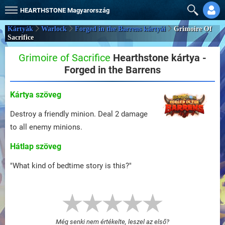
HEARTHSTONE
Magyarország
Kártyák
Warlock
Forged in the Barrens kártyái
Grimoire Of
Sacrifice
Grimoire of Sacrifice
Hearthstone kártya -
Forged in the Barrens
Kártya szöveg
Destroy a friendly minion. Deal 2 damage
to all enemy minions.
Hátlap szöveg
"What kind of bedtime story is this?"
Még senki nem értékelte, leszel az első?