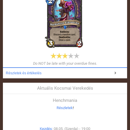
Do NOT be late with your overdue fines.
Részletek és értékelés
Aktuális Kocsmai Verekedés
Henchmania
Részletek
!
Kezdés:
08.05. (Szerda) - 19:00