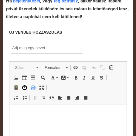
Ha
bejelentkezel
, vagy
regisztrálsz
, akkor válasz írására,
privát üzenetek küldésére és sok másra is lehetőséged lesz,
illetve a captchát sem kell kitöltened!
ÚJ VENDÉG HOZZÁSZÓLÁS
Stílus
Formátum