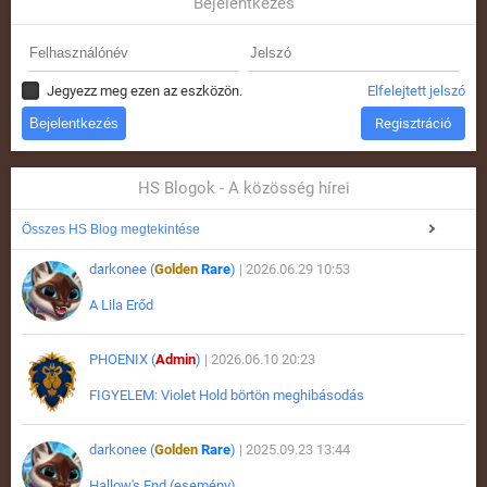
Bejelentkezés
Jegyezz meg ezen az eszközön.
Elfelejtett jelszó
Regisztráció
HS Blogok - A közösség hírei
Összes HS Blog megtekintése
darkonee (
Golden
Rare
)
| 2026.06.29 10:53
A Lila Erőd
PHOENIX (
Admin
)
| 2026.06.10 20:23
FIGYELEM: Violet Hold börtön meghibásodás
darkonee (
Golden
Rare
)
| 2025.09.23 13:44
Hallow's End (esemény)