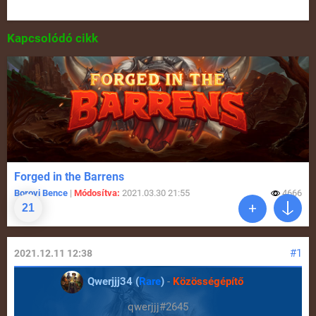
Kapcsolódó cikk
Forged in the Barrens
Borovi Bence
|
Módosítva:
2021.03.30 21:55
4666
21
#1
2021.12.11 12:38
Qwerjjj34 (
Rare
)
-
Közösségépítő
qwerjjj#2645