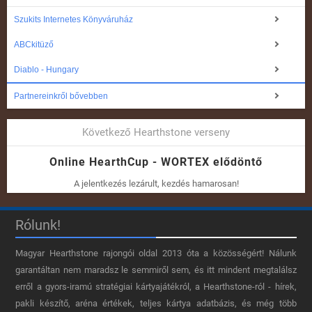
Szukits Internetes Könyváruház
ABCkitüző
Diablo - Hungary
Partnereinkről bővebben
Következő Hearthstone verseny
Online HearthCup - WORTEX elődöntő
A jelentkezés lezárult, kezdés hamarosan!
Rólunk!
Magyar Hearthstone​ rajongói oldal 2013 óta a közösségért! Nálunk
garantáltan nem maradsz le semmiről sem, és itt mindent megtalálsz
erről a gyors-iramú stratégiai kártyajátékról, a Hearthstone-ról - hírek,
pakli készítő, aréna értékek, teljes kártya adatbázis, és még több