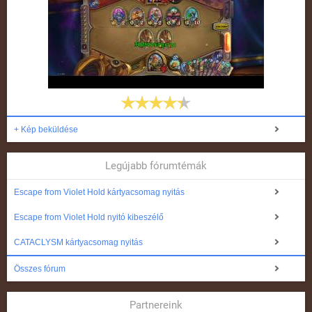
+ Kép beküldése
Legújabb fórumtémák
Escape from Violet Hold kártyacsomag nyitás
Escape from Violet Hold nyitó kibeszélő
CATACLYSM kártyacsomag nyitás
Összes fórum
Partnereink