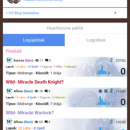
+ HS Blog beküldése
Hearthstone paklik
Legújabbak
Legjobbak
Fireball
23760
kossza (
Epic
)
11
0
Lapok:
14 Lény
-
10 Spell
-
1 Fegyver
-
1 Hős
-
1 Helyszín
0
Típus:
Midrange -
Készült:
1 órája
Wild- Miracle Death Knight?
11840
Alfons (
Rare
)
18
0
Lapok:
19 Lény
-
8 Spell
-
1 Fegyver
-
2 Helyszín
0
Típus:
Midrange -
Készült:
7 órája
Wild- Miracle Warlock?
14240
Alfons (
Rare
)
63
0
Lapok:
22 Lény
-
8 Spell