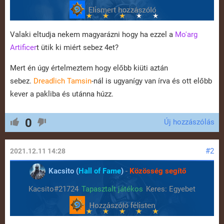
Valaki eltudja nekem magyarázni hogy ha ezzel a
Mo'arg
Artificer
t ütik ki miért sebez 4et?
Mert én úgy értelmeztem hogy előbb kiüti aztán
sebez.
Dreadlich Tamsin
-nál is ugyanígy van írva és ott előbb
kever a pakliba és utánna húzz.
0
Új hozzászólás
#2
2021.12.11 14:28
Kacsito (
Hall of Fame
)
-
Közösség segítő
Kacsito#21724
Tapasztalt játékos
Keres: Egyebet