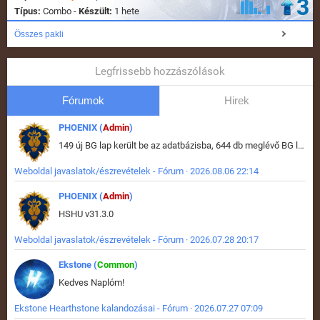
3
Típus:
Combo -
Készült:
1 hete
Összes pakli
Legfrissebb hozzászólások
Fórumok
Hirek
PHOENIX (
Admin
)
149 új BG lap került be az adatbázisba, 644 db meglévő BG lap módosult, bekerültek az új képek a megváltozott lapokhoz is.
Weboldal javaslatok/észrevételek - Fórum · 2026.08.06 22:14
PHOENIX (
Admin
)
HSHU v31.3.0
Weboldal javaslatok/észrevételek - Fórum · 2026.07.28 20:17
Ekstone (
Common
)
Kedves Naplóm!
Ekstone Hearthstone kalandozásai - Fórum · 2026.07.27 07:09