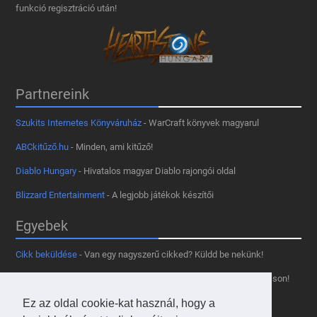
funkció regisztráció után!
Partnereink
Szukits Internetes Könyváruház
- WarCraft könyvek magyarul
ABCkitűző.hu
- Minden, ami kitűző!
Diablo Hungary
- Hivatalos magyar Diablo rajongói oldal
Blizzard Entertainment
- A legjobb játékok készítői
Egyebek
Cikk beküldése
- Van egy nagyszerű cikked? Küldd be nekünk!
Támogass minket
- Tetszik az oldal? Segíts, hogy fennmaradhasson!
Kapcsolat, médiaajánlat
- Lépj velünk kapcsolatba!
Ez az oldal cookie-kat használ, hogy a