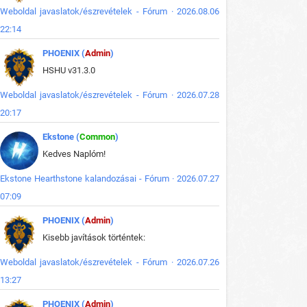
Weboldal javaslatok/észrevételek - Fórum · 2026.08.06
22:14
PHOENIX (
Admin
)
HSHU v31.3.0
Weboldal javaslatok/észrevételek - Fórum · 2026.07.28
20:17
Ekstone (
Common
)
Kedves Naplóm!
Ekstone Hearthstone kalandozásai - Fórum · 2026.07.27
07:09
PHOENIX (
Admin
)
Kisebb javítások történtek:
Weboldal javaslatok/észrevételek - Fórum · 2026.07.26
13:27
PHOENIX (
Admin
)