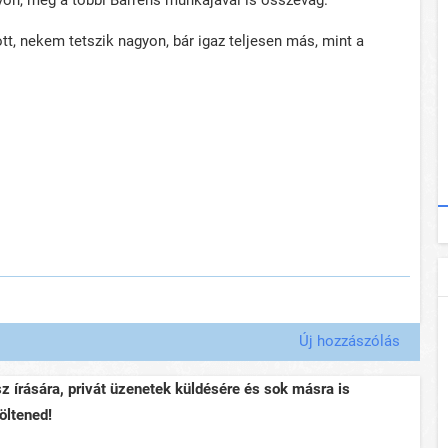
gyon, még a többi Barrens munkájával is összevág.
ott, nekem tetszik nagyon, bár igaz teljesen más, mint a
Új hozzászólás
sz írására, privát üzenetek küldésére és sok másra is
öltened!