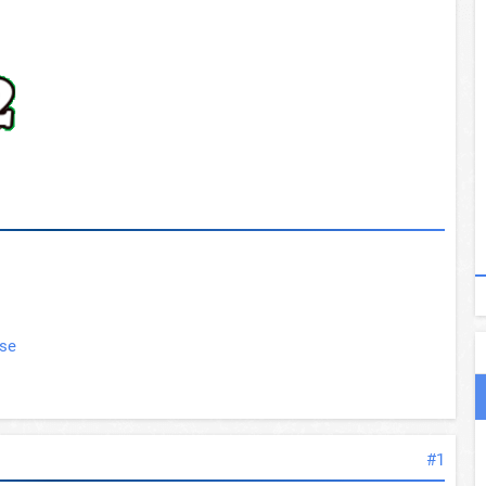
ése
#1