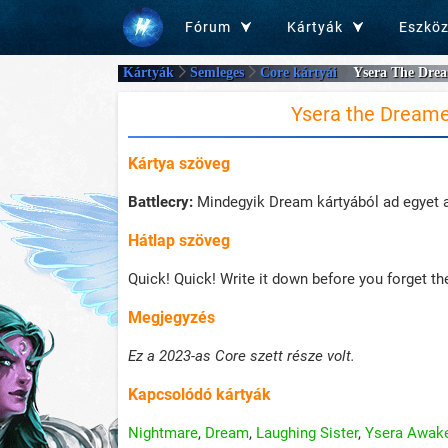
Fórum
Kártyák
Eszkö
Kártyák
Semleges
Core kártyái
Ysera The Dre
Ysera the Dreame
Kártya szöveg
Battlecry:
Mindegyik Dream kártyából ad egyet 
Hátlap szöveg
Quick! Quick! Write it down before you forget th
Megjegyzés
Ez a 2023-as Core szett része volt.
Kapcsolódó kártyák
Nightmare
,
Dream
,
Laughing Sister
,
Ysera Awak