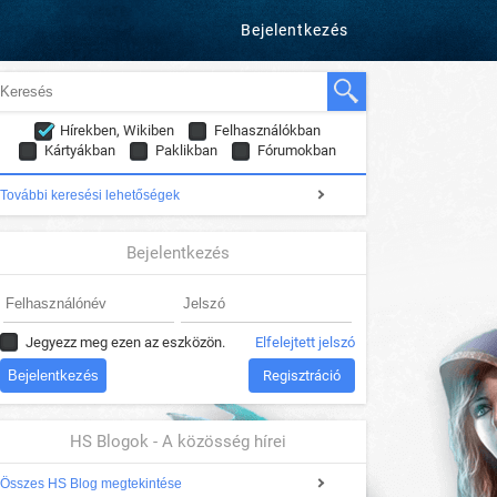
Bejelentkezés
Hírekben, Wikiben
Felhasználókban
Kártyákban
Paklikban
Fórumokban
További keresési lehetőségek
Bejelentkezés
Jegyezz meg ezen az eszközön.
Elfelejtett jelszó
Regisztráció
HS Blogok - A közösség hírei
Összes HS Blog megtekintése