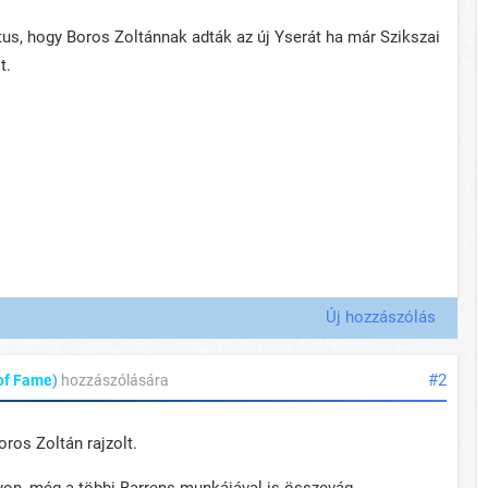
us, hogy Boros Zoltánnak adták az új Yserát ha már Szikszai
it.
Új hozzászólás
#2
 of Fame
)
hozzászólására
ros Zoltán rajzolt.