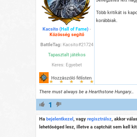
Jellegzetes lett na
Több kritikát is kap
korábbiak.
Kacsito (
Hall of Fame
)
-
Közösség segítő
BattleTag:
Kacsito#21724
Tapasztalt játékos
Keres: Egyebet
There must always be a Hearthstone Hungary…
1
Ha
bejelentkezel
, vagy
regisztrálsz
, akkor vála
lehetőséged lesz, illetve a captchát sem kell kit