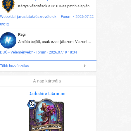
Kártya változások a 36.0.3-as patch alapján frissítve az adatbázisban (képek is cserélve).
Weboldal javaslatok/észrevételek - Fórum · 2026.07.22
09:12
Ragi
Amióta bejött, csak ezzel játszom. Viszont mint minden más - akár az alapjáték is, ez is baromira összetett lett. Néha már pár kör után is esélytelen az egész. Vagy irreállisan túltápol valaki, vagy lelép a partner, vagy csak hülye mint a segg. És amikor eljönne az én időm, na akkor jön el mindenki másé is. Engem jobban érdekelne, hogy ki milyen ratingen szokott játszani. Na ez lenne egy érdekes adat.
DUÓ - Vélemények? - Fórum · 2026.07.19 18:34
Több hozzászólás
A nap kártyája
Darkshire Librarian