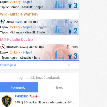
Lapok:
22 Lény
-
8 Spell
3
Típus:
Combo -
Készült:
6 napja
Wild- Miracle Warrior?
12320
Alfons (
Rare
)
110
0
Lapok:
22 Lény
-
6 Spell
-
2 Fegyver
2
Típus:
Midrange -
Készült:
1 hete
Mill Paladin Beatrix
7480
PHOENIX (
Admin
)
226
0
Lapok:
24 Lény
-
6 Spell
3
Típus:
Aggro -
Készült:
4 hete
Összes pakli
Legfrissebb hozzászólások
Fórumok
Hirek
PHOENIX (
Admin
)
149 új BG lap került be az adatbázisba, 644 db meglévő BG lap módosult, bekerültek az új képek a megváltozott lapokhoz is.