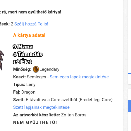
rá, mert nem gyűjthető kártya!
ások:
2
Szólj hozzá Te is!
A kártya adatai
9 Mana
4 Támadás
12 Élet
Minőség:
Legendary
Kaszt:
Semleges -
Semleges lapok megtekintése
Típus:
Lény
Faj:
Dragon
Szett:
Eltávolítva a Core szettből (Eredetileg: Core) -
Szett lapjainak megtekintése
Az artworköt készítette:
Zoltan Boros
NEM GYŰJTHETŐ!