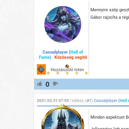
Mennyire szép geszt
Gábor rajzolta a rég
Casualplayer (
Hall of
Fame
)
-
Közösség segítő
0
2021.03.31 07:59
| Válasz: (
#1
)
Casualplayer (
Hall
Minden aspektust Bo