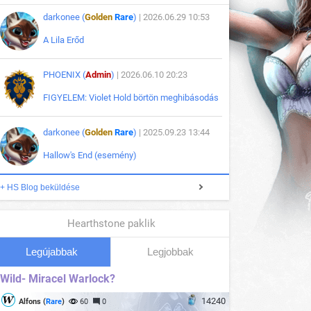
darkonee (
Golden
Rare
)
| 2026.06.29 10:53
A Lila Erőd
PHOENIX (
Admin
)
| 2026.06.10 20:23
FIGYELEM: Violet Hold börtön meghibásodás
darkonee (
Golden
Rare
)
| 2025.09.23 13:44
Hallow's End (esemény)
+ HS Blog beküldése
Hearthstone paklik
Legújabbak
Legjobbak
Wild- Miracel Warlock?
14240
Alfons (
Rare
)
60
0