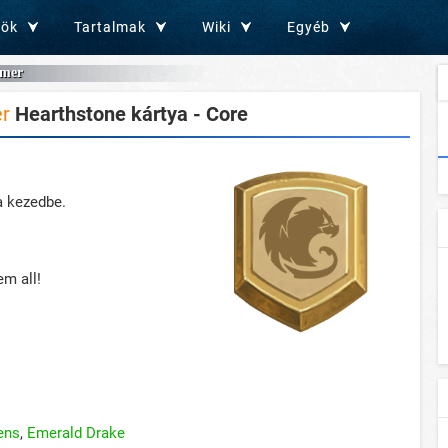
zök
Tartalmak
Wiki
Egyéb
amer
r
Hearthstone kártya - Core
a kezedbe.
em all!
ens
,
Emerald Drake