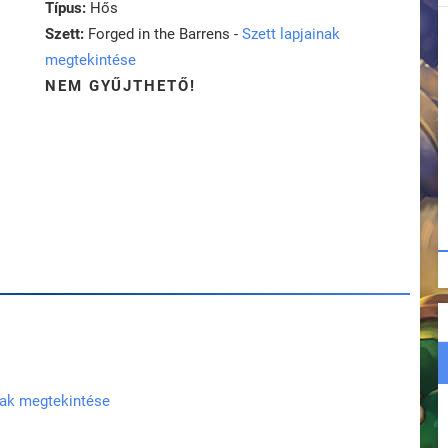
Típus:
Hős
Szett:
Forged in the Barrens -
Szett lapjainak
megtekintése
NEM GYŰJTHETŐ!
nak megtekintése