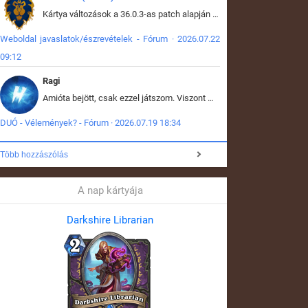
Kártya változások a 36.0.3-as patch alapján frissítve az adatbázisban (képek is cserélve).
Weboldal javaslatok/észrevételek - Fórum · 2026.07.22
09:12
Ragi
Amióta bejött, csak ezzel játszom. Viszont mint minden más - akár az alapjáték is, ez is baromira összetett lett. Néha már pár kör után is esélytelen az egész. Vagy irreállisan túltápol valaki, vagy lelép a partner, vagy csak hülye mint a segg. És amikor eljönne az én időm, na akkor jön el mindenki másé is. Engem jobban érdekelne, hogy ki milyen ratingen szokott játszani. Na ez lenne egy érdekes adat.
DUÓ - Vélemények? - Fórum · 2026.07.19 18:34
Több hozzászólás
A nap kártyája
Darkshire Librarian