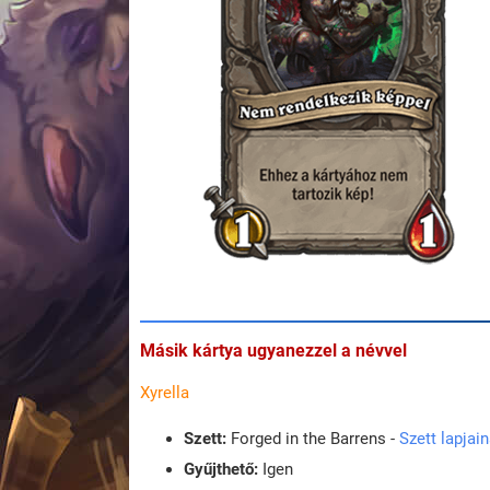
Másik kártya ugyanezzel a névvel
Xyrella
Szett:
Forged in the Barrens -
Szett lapjai
Gyűjthető:
Igen