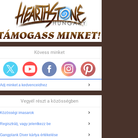
Kövess minket
Adj minket a kedvenceidhez
Vegyél részt a közösségben
Közösségi imasarok
Regisztrálj, vagy jelentkezz be
Gangplank Diver kártya értékelése