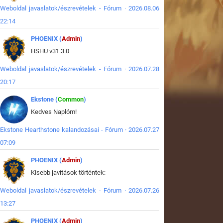
Weboldal javaslatok/észrevételek - Fórum · 2026.08.06
22:14
PHOENIX (
Admin
)
HSHU v31.3.0
Weboldal javaslatok/észrevételek - Fórum · 2026.07.28
20:17
Ekstone (
Common
)
Kedves Naplóm!
Ekstone Hearthstone kalandozásai - Fórum · 2026.07.27
07:09
PHOENIX (
Admin
)
Kisebb javítások történtek:
Weboldal javaslatok/észrevételek - Fórum · 2026.07.26
13:27
PHOENIX (
Admin
)