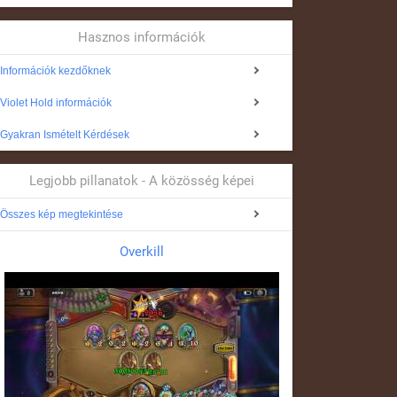
Hasznos információk
Információk kezdőknek
Violet Hold információk
Gyakran Ismételt Kérdések
Legjobb pillanatok - A közösség képei
Összes kép megtekintése
Overkill