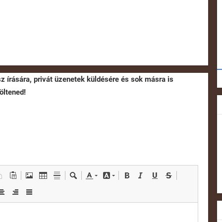
sz írására, privát üzenetek küldésére és sok másra is
öltened!