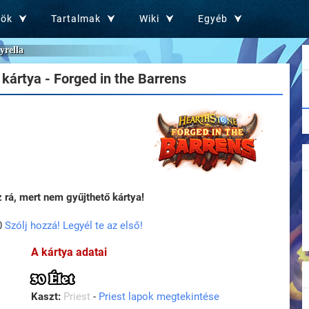
zök
Tartalmak
Wiki
Egyéb
yrella
kártya - Forged in the Barrens
rá, mert nem gyűjthető kártya!
0
Szólj hozzá! Legyél te az első!
A kártya adatai
30 Élet
Kaszt:
Priest
-
Priest lapok megtekintése