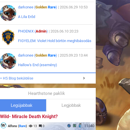
darkonee (
Golden
Rare
)
| 2026.06.29 10:53
A Lila Erőd
PHOENIX (
Admin
)
| 2026.06.10 20:23
FIGYELEM: Violet Hold börtön meghibásodás
darkonee (
Golden
Rare
)
| 2025.09.23 13:44
Hallow's End (esemény)
+ HS Blog beküldése
Hearthstone paklik
Legújabbak
Legjobbak
Wild- Miracle Death Knight?
11840
Alfons (
Rare
)
13
0