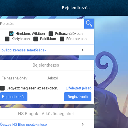
Bejelentkezés
Hírekben, Wikiben
Felhasználókban
Kártyákban
Paklikban
Fórumokban
További keresési lehetőségek
Bejelentkezés
Jegyezz meg ezen az eszközön.
Elfelejtett jelszó
Regisztráció
HS Blogok - A közösség hírei
Összes HS Blog megtekintése