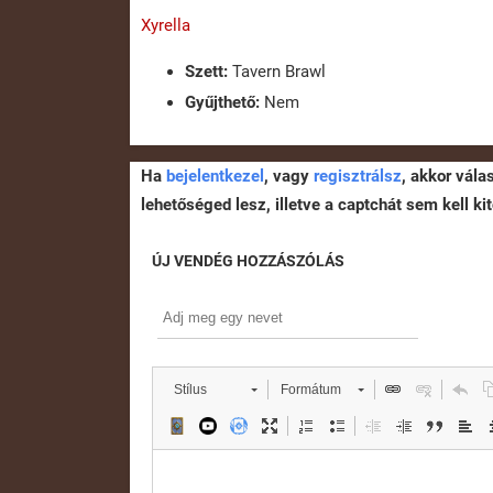
Xyrella
Szett:
Tavern Brawl
Gyűjthető:
Nem
Ha
bejelentkezel
, vagy
regisztrálsz
, akkor vála
lehetőséged lesz, illetve a captchát sem kell kit
ÚJ VENDÉG HOZZÁSZÓLÁS
Stílus
Formátum