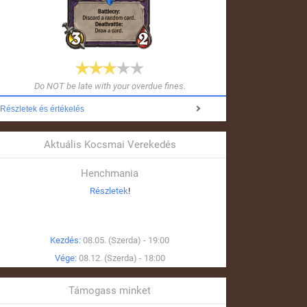
Do NOT be late with your overdue fines.
Részletek és értékelés
Aktuális Kocsmai Verekedés
Henchmania
Részletek
!
Kezdés:
08.05. (Szerda) - 19:00
Vége:
08.12. (Szerda) - 18:00
Támogass minket