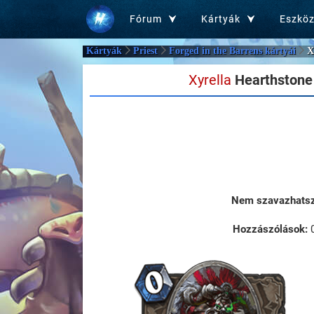
Fórum
Kártyák
Eszkö
Kártyák
Priest
Forged in the Barrens kártyái
X
Xyrella
Hearthstone 
Nem szavazhatsz 
Hozzászólások: