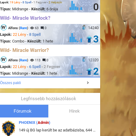
Lapok:
19 Lény
-
8 Spell
-
1 Fegyver
-
2 Helyszín
0
Típus:
Midrange -
Készült:
6 órája
Wild- Miracle Warlock?
14240
Alfons (
Rare
)
63
0
Lapok:
22 Lény
-
8 Spell
3
Típus:
Combo -
Készült:
1 hete
Wild- Miracle Warrior?
12320
Alfons (
Rare
)
113
0
Lapok:
22 Lény
-
6 Spell
-
2 Fegyver
2
Típus:
Midrange -
Készült:
1 hete
Összes pakli
Legfrissebb hozzászólások
Fórumok
Hirek
PHOENIX (
Admin
)
149 új BG lap került be az adatbázisba, 644 db meglévő BG lap módosult, bekerültek az új képek a megváltozott lapokhoz is.