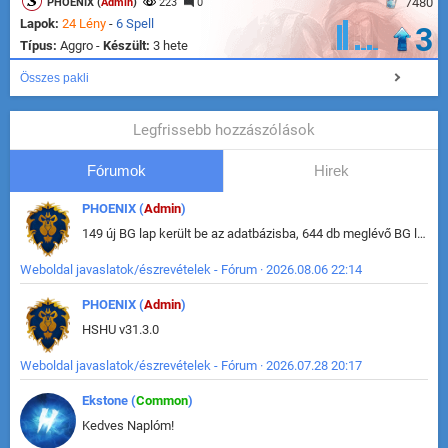
7480
PHOENIX (
Admin
)
223
0
Lapok:
24 Lény
-
6 Spell
3
Típus:
Aggro -
Készült:
3 hete
Összes pakli
Legfrissebb hozzászólások
Fórumok
Hirek
PHOENIX (
Admin
)
149 új BG lap került be az adatbázisba, 644 db meglévő BG lap módosult, bekerültek az új képek a megváltozott lapokhoz is.
Weboldal javaslatok/észrevételek - Fórum · 2026.08.06 22:14
PHOENIX (
Admin
)
HSHU v31.3.0
Weboldal javaslatok/észrevételek - Fórum · 2026.07.28 20:17
Ekstone (
Common
)
Kedves Naplóm!