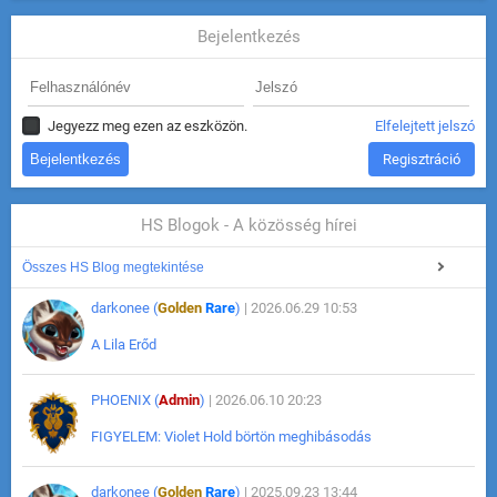
Bejelentkezés
Jegyezz meg ezen az eszközön.
Elfelejtett jelszó
Regisztráció
HS Blogok - A közösség hírei
Összes HS Blog megtekintése
darkonee (
Golden
Rare
)
| 2026.06.29 10:53
A Lila Erőd
PHOENIX (
Admin
)
| 2026.06.10 20:23
FIGYELEM: Violet Hold börtön meghibásodás
darkonee (
Golden
Rare
)
| 2025.09.23 13:44