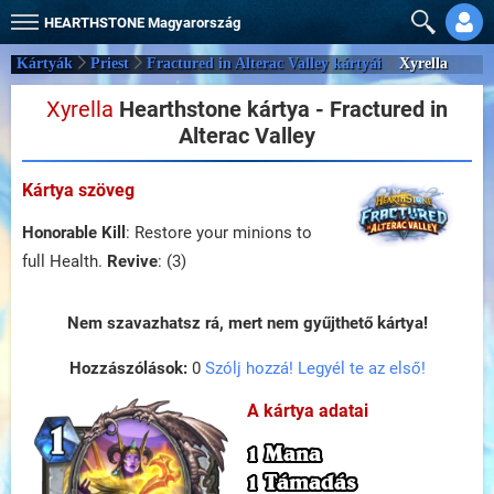
HEARTHSTONE
Magyarország
Kártyák
Priest
Fractured in Alterac Valley kártyái
Xyrella
Xyrella
Hearthstone kártya - Fractured in
Alterac Valley
Kártya szöveg
Honorable Kill
: Restore your minions to
full Health.
Revive
: (3)
Nem szavazhatsz rá, mert nem gyűjthető kártya!
Hozzászólások:
0
Szólj hozzá! Legyél te az első!
A kártya adatai
1 Mana
1 Támadás