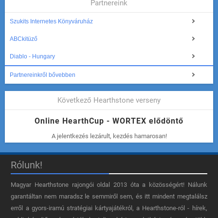
Partnereink
Szukits Internetes Könyváruház
ABCkitüző
Diablo - Hungary
Partnereinkről bővebben
Következő Hearthstone verseny
Online HearthCup - WORTEX elődöntő
A jelentkezés lezárult, kezdés hamarosan!
Rólunk!
Magyar Hearthstone​ rajongói oldal 2013 óta a közösségért! Nálunk
garantáltan nem maradsz le semmiről sem, és itt mindent megtalálsz
erről a gyors-iramú stratégiai kártyajátékról, a Hearthstone-ról - hírek,