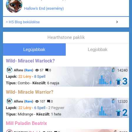
Hallow's End (esemény)
+ HS Blog beküldése
Hearthstone paklik
Legújabbak
Legjobbak
Wild- Miracel Warlock?
14240
Alfons (
Rare
)
57
0
Lapok:
22 Lény
-
8 Spell
3
Típus:
Combo -
Készült:
6 napja
Wild- Miracle Warrior?
12320
Alfons (
Rare
)
107
0
Lapok:
22 Lény
-
6 Spell
-
2 Fegyver
2
Típus:
Midrange -
Készült:
1 hete
Mill Paladin Beatrix