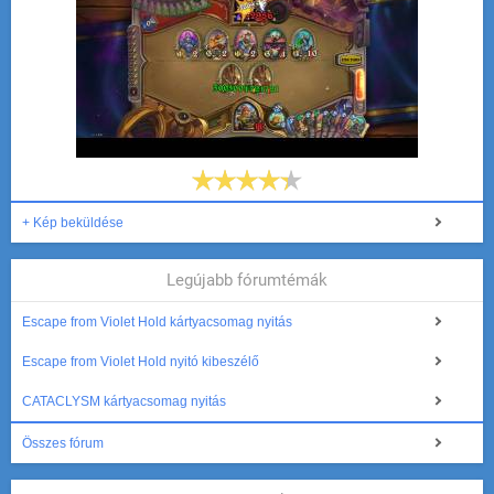
+ Kép beküldése
Legújabb fórumtémák
Escape from Violet Hold kártyacsomag nyitás
Escape from Violet Hold nyitó kibeszélő
CATACLYSM kártyacsomag nyitás
Összes fórum