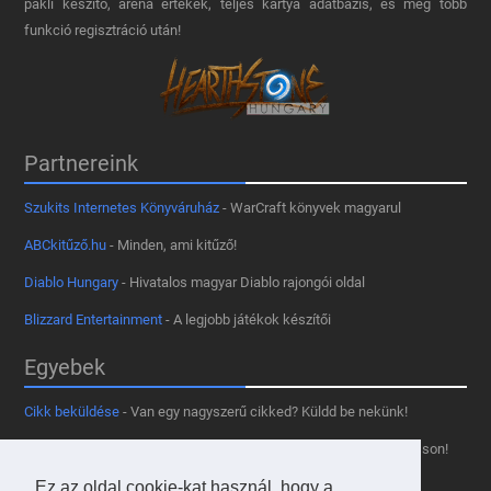
pakli készítő, aréna értékek, teljes kártya adatbázis, és még több
funkció regisztráció után!
Partnereink
Szukits Internetes Könyváruház
- WarCraft könyvek magyarul
ABCkitűző.hu
- Minden, ami kitűző!
Diablo Hungary
- Hivatalos magyar Diablo rajongói oldal
Blizzard Entertainment
- A legjobb játékok készítői
Egyebek
Cikk beküldése
- Van egy nagyszerű cikked? Küldd be nekünk!
Támogass minket
- Tetszik az oldal? Segíts, hogy fennmaradhasson!
Kapcsolat, médiaajánlat
- Lépj velünk kapcsolatba!
Ez az oldal cookie-kat használ, hogy a