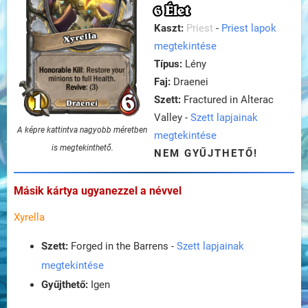
6 Élet
Kaszt:
Priest
-
Priest lapok
megtekintése
Típus:
Lény
Faj:
Draenei
Szett:
Fractured in Alterac
Valley -
Szett lapjainak
A képre kattintva nagyobb méretben
megtekintése
is megtekinthető.
NEM GYŰJTHETŐ!
Másik kártya ugyanezzel a névvel
Xyrella
Szett:
Forged in the Barrens -
Szett lapjainak
megtekintése
Gyűjthető:
Igen