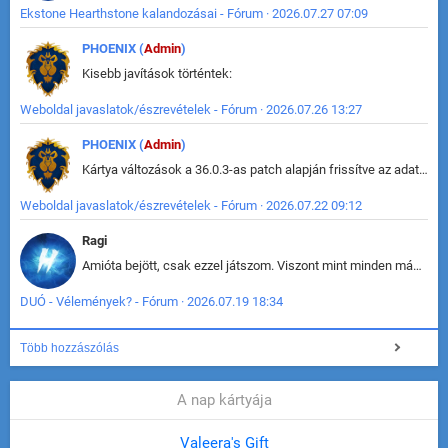
Ekstone Hearthstone kalandozásai - Fórum · 2026.07.27 07:09
PHOENIX (
Admin
)
Kisebb javítások történtek:
Weboldal javaslatok/észrevételek - Fórum · 2026.07.26 13:27
PHOENIX (
Admin
)
Kártya változások a 36.0.3-as patch alapján frissítve az adatbázisban (képek is cserélve).
Weboldal javaslatok/észrevételek - Fórum · 2026.07.22 09:12
Ragi
Amióta bejött, csak ezzel játszom. Viszont mint minden más - akár az alapjáték is, ez is baromira összetett lett. Néha már pár kör után is esélytelen az egész. Vagy irreállisan túltápol valaki, vagy lelép a partner, vagy csak hülye mint a segg. És amikor eljönne az én időm, na akkor jön el mindenki másé is. Engem jobban érdekelne, hogy ki milyen ratingen szokott játszani. Na ez lenne egy érdekes adat.
DUÓ - Vélemények? - Fórum · 2026.07.19 18:34
Több hozzászólás
A nap kártyája
Valeera's Gift