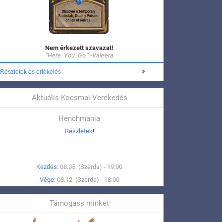
Nem érkezett szavazat!
"Here. You. Go." -Valeera
Részletek és értékelés
Aktuális Kocsmai Verekedés
Henchmania
Részletek
!
Kezdés:
08.05. (Szerda) - 19:00
Vége:
08.12. (Szerda) - 18:00
Támogass minket