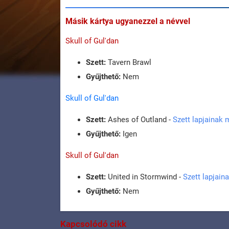
Másik kártya ugyanezzel a névvel
Skull of Gul'dan
Szett:
Tavern Brawl
Gyűjthető:
Nem
Skull of Gul'dan
Szett:
Ashes of Outland -
Szett lapjainak
Gyűjthető:
Igen
Skull of Gul'dan
Szett:
United in Stormwind -
Szett lapjain
Gyűjthető:
Nem
Kapcsolódó cikk