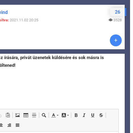
26
wind
ítva:
2021.11.02 20:25
3528
sz írására, privát üzenetek küldésére és sok másra is
öltened!