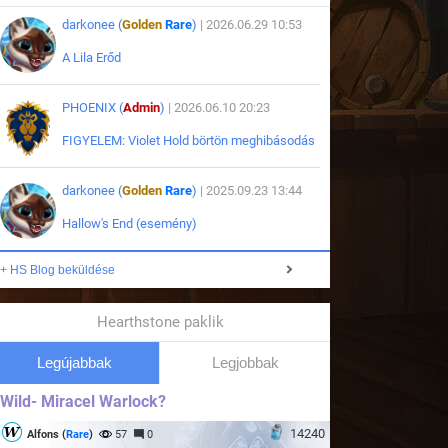
darkonee (
Golden
Rare
)
| 2026.06.29 10:53
A Lila Erőd
PHOENIX (
Admin
)
| 2026.06.10 20:23
FIGYELEM: Violet Hold börtön meghibásodás
darkonee (
Golden
Rare
)
| 2025.09.23 13:44
Hallow's End (esemény)
+ HS Blog beküldése
Hearthstone paklik
Legújabbak
Legjobbak
Wild- Miracel Warlock?
14240
Alfons (
Rare
)
57
0