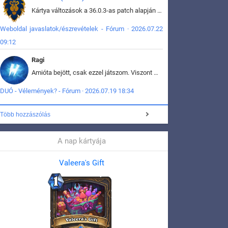
Kártya változások a 36.0.3-as patch alapján frissítve az adatbázisban (képek is cserélve).
Weboldal javaslatok/észrevételek - Fórum · 2026.07.22
09:12
Ragi
Amióta bejött, csak ezzel játszom. Viszont mint minden más - akár az alapjáték is, ez is baromira összetett lett. Néha már pár kör után is esélytelen az egész. Vagy irreállisan túltápol valaki, vagy lelép a partner, vagy csak hülye mint a segg. És amikor eljönne az én időm, na akkor jön el mindenki másé is. Engem jobban érdekelne, hogy ki milyen ratingen szokott játszani. Na ez lenne egy érdekes adat.
DUÓ - Vélemények? - Fórum · 2026.07.19 18:34
Több hozzászólás
A nap kártyája
Valeera's Gift