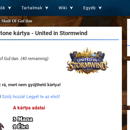
zök
Tartalmak
Wiki
Egyéb
Skull Of Gul'dan
tone kártya - United in Stormwind
of Gul'dan.
(40 remaining)
rá, mert nem gyűjthető kártya!
0
Szólj hozzá! Legyél te az első!
A kártya adatai
3 Mana
2 Élet