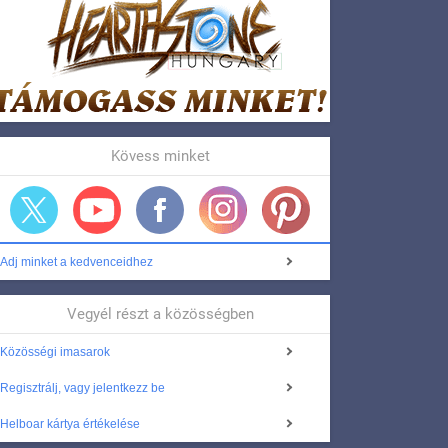
Kövess minket
Adj minket a kedvenceidhez
Vegyél részt a közösségben
Közösségi imasarok
Regisztrálj, vagy jelentkezz be
Helboar kártya értékelése