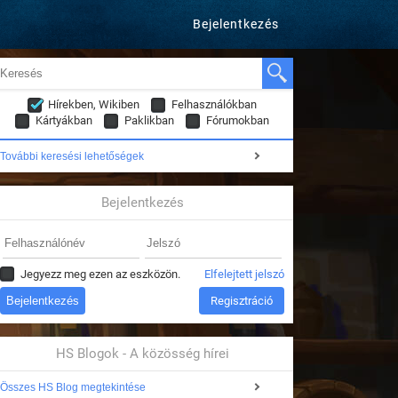
Bejelentkezés
Hírekben, Wikiben
Felhasználókban
Kártyákban
Paklikban
Fórumokban
További keresési lehetőségek
Bejelentkezés
Jegyezz meg ezen az eszközön.
Elfelejtett jelszó
Regisztráció
HS Blogok - A közösség hírei
Összes HS Blog megtekintése