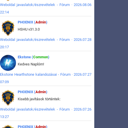
Weboldal javaslatok/észrevételek - Fórum · 2026.08.06
22:14
PHOENIX (
Admin
)
HSHU v31.3.0
Weboldal javaslatok/észrevételek - Fórum · 2026.07.28
20:17
Ekstone (
Common
)
Kedves Naplóm!
Ekstone Hearthstone kalandozásai - Fórum · 2026.07.27
07:09
PHOENIX (
Admin
)
Kisebb javítások történtek:
Weboldal javaslatok/észrevételek - Fórum · 2026.07.26
13:27
PHOENIX (
Admin
)