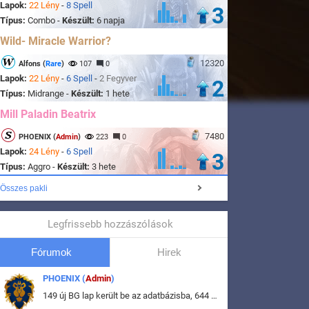
Lapok:
22 Lény
-
8 Spell
3
Típus:
Combo -
Készült:
6 napja
Wild- Miracle Warrior?
12320
Alfons (
Rare
)
107
0
Lapok:
22 Lény
-
6 Spell
-
2 Fegyver
2
Típus:
Midrange -
Készült:
1 hete
Mill Paladin Beatrix
7480
PHOENIX (
Admin
)
223
0
Lapok:
24 Lény
-
6 Spell
3
Típus:
Aggro -
Készült:
3 hete
Összes pakli
Legfrissebb hozzászólások
Fórumok
Hirek
PHOENIX (
Admin
)
149 új BG lap került be az adatbázisba, 644 db meglévő BG lap módosult, bekerültek az új képek a megváltozott lapokhoz is.