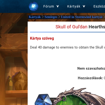
Fórum
Kártyák
Eszkö
Kártyák
Semleges
United in Stormwind kártyái
Skull of Gul'dan
Hearths
Kártya szöveg
Deal 40 damage to enemies to obtain the Skull 
Nem szavazhatsz 
Hozzászólások: