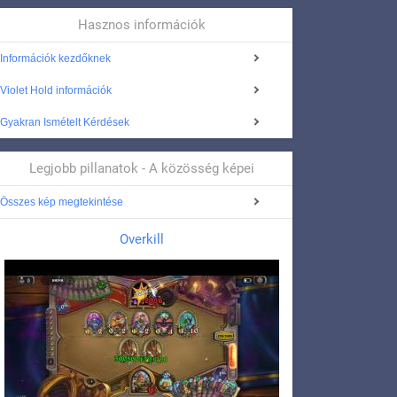
Hasznos információk
Információk kezdőknek
Violet Hold információk
Gyakran Ismételt Kérdések
Legjobb pillanatok - A közösség képei
Összes kép megtekintése
Overkill