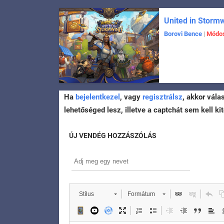
United in Storm
Borovi Bence
|
Módos
Ha
bejelentkezel
, vagy
regisztrálsz
, akkor vála
lehetőséged lesz, illetve a captchát sem kell kit
ÚJ VENDÉG HOZZÁSZÓLÁS
Stílus
Formátum