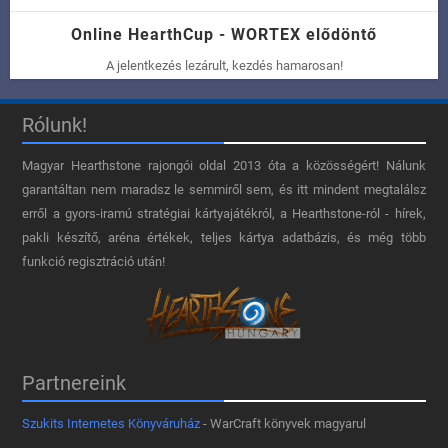
Online HearthCup - WORTEX elődöntő
A jelentkezés lezárult, kezdés hamarosan!
Rólunk!
Magyar Hearthstone​ rajongói oldal 2013 óta a közösségért! Nálunk
garantáltan nem maradsz le semmiről sem, és itt mindent megtalálsz
erről a gyors-iramú stratégiai kártyajátékról, a Hearthstone-ról - hírek,
pakli készítő, aréna értékek, teljes kártya adatbázis, és még több
funkció regisztráció után!
Partnereink
Szukits Internetes Könyváruház
- WarCraft könyvek magyarul