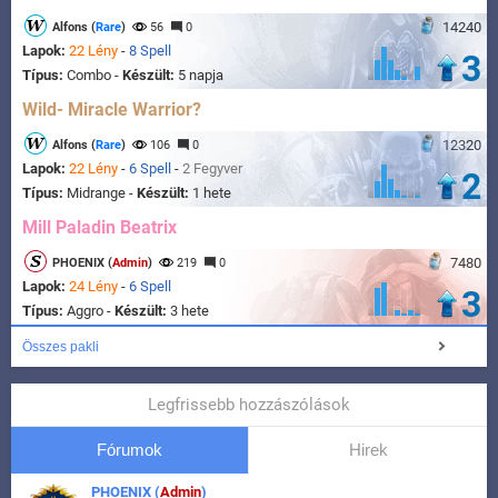
14240
Alfons (
Rare
)
56
0
Lapok:
22 Lény
-
8 Spell
3
Típus:
Combo -
Készült:
5 napja
Wild- Miracle Warrior?
12320
Alfons (
Rare
)
106
0
Lapok:
22 Lény
-
6 Spell
-
2 Fegyver
2
Típus:
Midrange -
Készült:
1 hete
Mill Paladin Beatrix
7480
PHOENIX (
Admin
)
219
0
Lapok:
24 Lény
-
6 Spell
3
Típus:
Aggro -
Készült:
3 hete
Összes pakli
Legfrissebb hozzászólások
Fórumok
Hirek
PHOENIX (
Admin
)