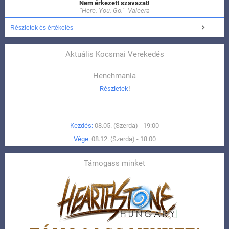
Nem érkezett szavazat!
"Here. You. Go." -Valeera
Részletek és értékelés
Aktuális Kocsmai Verekedés
Henchmania
Részletek
!
Kezdés:
08.05. (Szerda) - 19:00
Vége:
08.12. (Szerda) - 18:00
Támogass minket