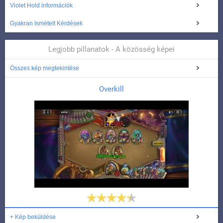
Violet Hold információk
Gyakran Ismételt Kérdések
Legjobb pillanatok - A közösség képei
Összes kép megtekintése
Overkill
+ Kép beküldése