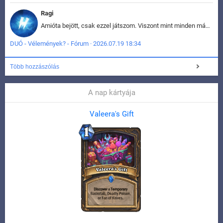
Ragi
Amióta bejött, csak ezzel játszom. Viszont mint minden más - akár az alapjáték is, ez is baromira összetett lett. Néha már pár kör után is esélytelen az egész. Vagy irreállisan túltápol valaki, vagy lelép a partner, vagy csak hülye mint a segg. És amikor eljönne az én időm, na akkor jön el mindenki másé is. Engem jobban érdekelne, hogy ki milyen ratingen szokott játszani. Na ez lenne egy érdekes adat.
DUÓ - Vélemények? - Fórum · 2026.07.19 18:34
Több hozzászólás
A nap kártyája
Valeera's Gift