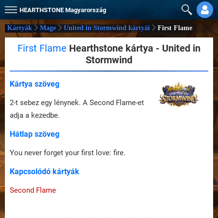
HEARTHSTONE
Magyarország
Kártyák
Mage
United in Stormwind kártyái
First Flame
First Flame
Hearthstone kártya - United in
Stormwind
Kártya szöveg
2-t sebez egy lénynek. A Second Flame-et
adja a kezedbe.
Hátlap szöveg
You never forget your first love: fire.
Kapcsolódó kártyák
Second Flame