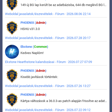
149 új BG lap került be az adatbázisba, 644 db meglévő BG lap módosult, bekerültek az új képek a megváltozott lapokhoz is.
Weboldal javaslatok/észrevételek - Fórum · 2026.08.06 22:14
PHOENIX (
Admin
)
HSHU v31.3.0
Weboldal javaslatok/észrevételek - Fórum · 2026.07.28 20:17
Ekstone (
Common
)
Kedves Naplóm!
Ekstone Hearthstone kalandozásai - Fórum · 2026.07.27 07:09
PHOENIX (
Admin
)
Kisebb javítások történtek:
Weboldal javaslatok/észrevételek - Fórum · 2026.07.26 13:27
PHOENIX (
Admin
)
Kártya változások a 36.0.3-as patch alapján frissítve az adatbázisban (képek is cserélve).
Weboldal javaslatok/észrevételek - Fórum · 2026.07.22 09:12