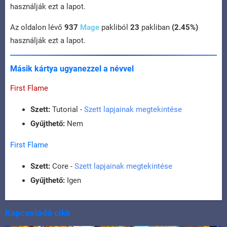
használják ezt a lapot.
Az oldalon lévő
937
Mage
pakliból
23
pakliban
(2.45%)
használják ezt a lapot.
Másik kártya ugyanezzel a névvel
First Flame
Szett:
Tutorial -
Szett lapjainak megtekintése
Gyűjthető:
Nem
First Flame
Szett:
Core -
Szett lapjainak megtekintése
Gyűjthető:
Igen
Kapcsolódó cikk