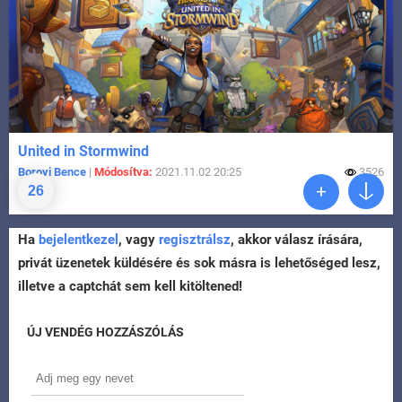
United in Stormwind
Borovi Bence
|
Módosítva:
2021.11.02 20:25
3526
26
Ha
bejelentkezel
, vagy
regisztrálsz
, akkor válasz írására,
privát üzenetek küldésére és sok másra is lehetőséged lesz,
illetve a captchát sem kell kitöltened!
ÚJ VENDÉG HOZZÁSZÓLÁS