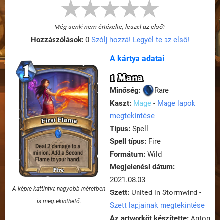
Még senki nem értékelte, leszel az első?
Hozzászólások:
0
Szólj hozzá! Legyél te az első!
A kártya adatai
1 Mana
Minőség:
Rare
Kaszt:
Mage
-
Mage lapok
megtekintése
Típus:
Spell
Spell típus:
Fire
Formátum:
Wild
Megjelenési dátum:
2021.08.03
A képre kattintva nagyobb méretben
Szett:
United in Stormwind -
is megtekinthető.
Szett lapjainak megtekintése
Az artworköt készítette:
Anton