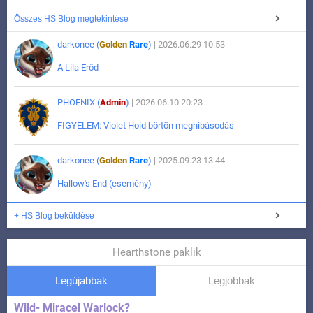
Összes HS Blog megtekintése
darkonee (
Golden
Rare
)
| 2026.06.29 10:53
A Lila Erőd
PHOENIX (
Admin
)
| 2026.06.10 20:23
FIGYELEM: Violet Hold börtön meghibásodás
darkonee (
Golden
Rare
)
| 2025.09.23 13:44
Hallow's End (esemény)
+ HS Blog beküldése
Hearthstone paklik
Legújabbak
Legjobbak
Wild- Miracel Warlock?