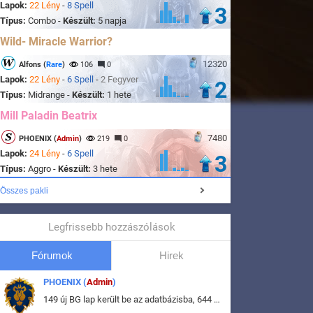
Lapok:
22 Lény
-
8 Spell
3
Típus:
Combo -
Készült:
5 napja
Wild- Miracle Warrior?
12320
Alfons (
Rare
)
106
0
Lapok:
22 Lény
-
6 Spell
-
2 Fegyver
2
Típus:
Midrange -
Készült:
1 hete
Mill Paladin Beatrix
7480
PHOENIX (
Admin
)
219
0
Lapok:
24 Lény
-
6 Spell
3
Típus:
Aggro -
Készült:
3 hete
Összes pakli
Legfrissebb hozzászólások
Fórumok
Hirek
PHOENIX (
Admin
)
149 új BG lap került be az adatbázisba, 644 db meglévő BG lap módosult, bekerültek az új képek a megváltozott lapokhoz is.