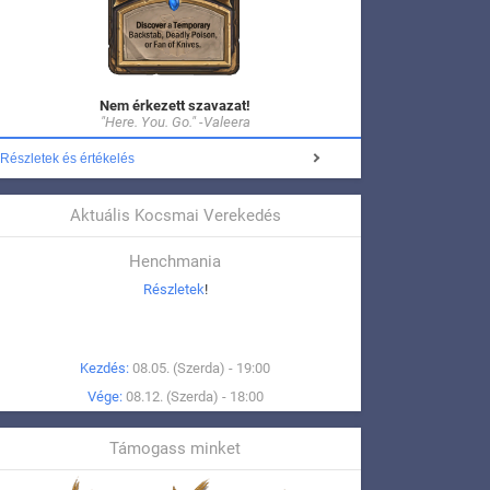
Nem érkezett szavazat!
"Here. You. Go." -Valeera
Részletek és értékelés
Aktuális Kocsmai Verekedés
Henchmania
Részletek
!
Kezdés:
08.05. (Szerda) - 19:00
Vége:
08.12. (Szerda) - 18:00
Támogass minket