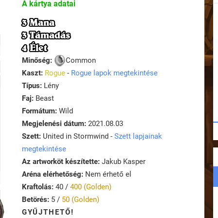
A kártya adatai
3 Mana
3 Támadás
4 Élet
Minőség:
Common
Kaszt:
Rogue
-
Rogue lapok megtekintése
Típus:
Lény
Faj:
Beast
Formátum:
Wild
Megjelenési dátum:
2021.08.03
Szett:
United in Stormwind -
Szett lapjainak
megtekintése
Az artworköt készítette:
Jakub Kasper
Aréna elérhetőség:
Nem érhető el
Kraftolás:
40 /
400 (Golden)
Betörés:
5 /
50 (Golden)
GYŰJTHETŐ!