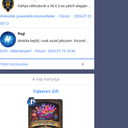
Kártya változások a 36.0.3-as patch alapján frissítve az adatbázisban (képek is cserélve).
Weboldal javaslatok/észrevételek - Fórum · 2026.07.22
09:12
Ragi
Amióta bejött, csak ezzel játszom. Viszont mint minden más - akár az alapjáték is, ez is baromira összetett lett. Néha már pár kör után is esélytelen az egész. Vagy irreállisan túltápol valaki, vagy lelép a partner, vagy csak hülye mint a segg. És amikor eljönne az én időm, na akkor jön el mindenki másé is. Engem jobban érdekelne, hogy ki milyen ratingen szokott játszani. Na ez lenne egy érdekes adat.
DUÓ - Vélemények? - Fórum · 2026.07.19 18:34
Több hozzászólás
A nap kártyája
Valeera's Gift