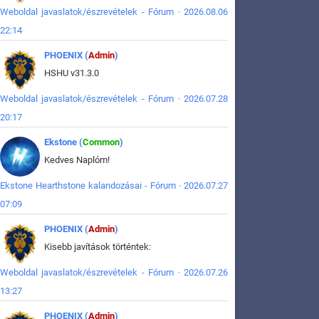
Weboldal javaslatok/észrevételek - Fórum · 2026.08.06
22:14
PHOENIX (
Admin
)
HSHU v31.3.0
Weboldal javaslatok/észrevételek - Fórum · 2026.07.28
20:17
Ekstone (
Common
)
Kedves Naplóm!
Ekstone Hearthstone kalandozásai - Fórum · 2026.07.27
07:09
PHOENIX (
Admin
)
Kisebb javítások történtek:
Weboldal javaslatok/észrevételek - Fórum · 2026.07.26
13:27
PHOENIX (
Admin
)