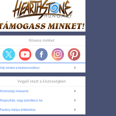
Kövess minket
Adj minket a kedvenceidhez
Vegyél részt a közösségben
Közösségi imasarok
Regisztrálj, vagy jelentkezz be
Fanboy kártya értékelése