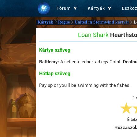
Fórum
Kártyák
Eszkö
Kártyák
Rogue
United in Stormwind kártyái
L
Loan Shark
Hearthsto
Kártya szöveg
Battlecry:
Az ellenfelednek ad egy Coint.
Deathra
Hátlap szöveg
Pay up or you'll be swimming with the fishes.
1 
Érték
Hozzászól