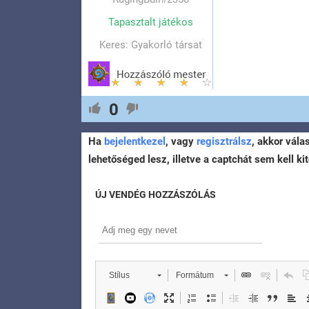
Tapasztalt játékos
Keres: Gyakorló társat
0
Ha
bejelentkezel
, vagy
regisztrálsz
, akkor vála
lehetőséged lesz, illetve a captchát sem kell kit
ÚJ VENDÉG HOZZÁSZÓLÁS
Stílus
Formátum