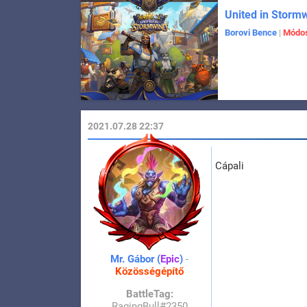
United in Storm
Borovi Bence
|
Módos
2021.07.28 22:37
Cápali
Mr. Gábor (
Epic
)
-
Közösségépítő
BattleTag:
RagingBull#2350