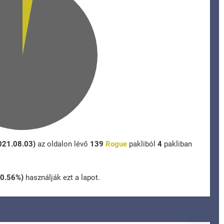
2021.08.03)
az oldalon lévő
139
Rogue
pakliból
4
pakliban
(0.56%)
használják ezt a lapot.