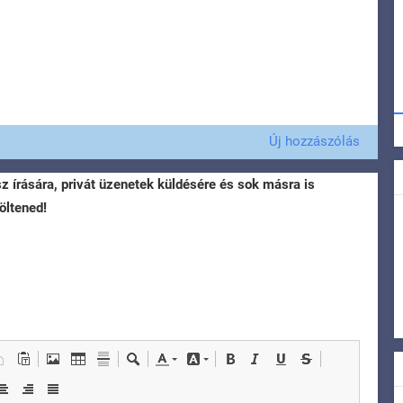
Új hozzászólás
sz írására, privát üzenetek küldésére és sok másra is
öltened!