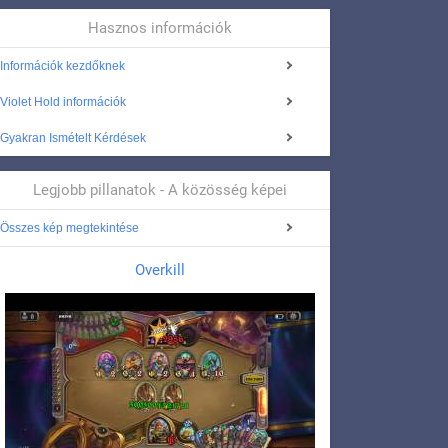
Hasznos információk
Információk kezdőknek
Violet Hold információk
Gyakran Ismételt Kérdések
Legjobb pillanatok - A közösség képei
Összes kép megtekintése
Overkill