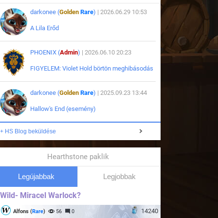
darkonee (
Golden
Rare
)
| 2026.06.29 10:53
A Lila Erőd
PHOENIX (
Admin
)
| 2026.06.10 20:23
FIGYELEM: Violet Hold börtön meghibásodás
darkonee (
Golden
Rare
)
| 2025.09.23 13:44
Hallow's End (esemény)
+ HS Blog beküldése
Hearthstone paklik
Legújabbak
Legjobbak
Wild- Miracel Warlock?
14240
Alfons (
Rare
)
56
0