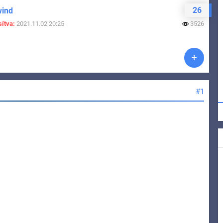
26
wind
ítva:
2021.11.02 20:25
3526
#1