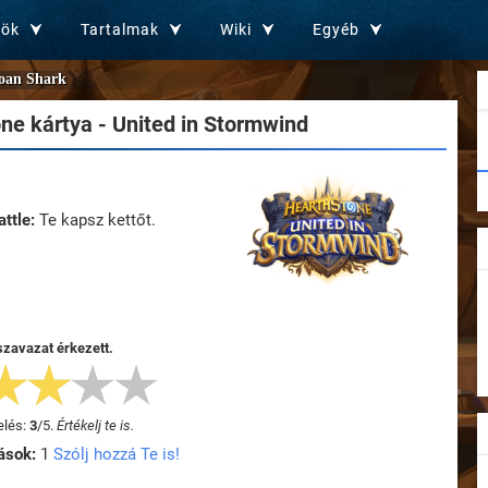
zök
Tartalmak
Wiki
Egyéb
oan Shark
ne kártya - United in Stormwind
ttle:
Te kapsz kettőt.
szavazat érkezett.
elés:
3
/
5
.
Értékelj te is.
ások:
1
Szólj hozzá Te is!