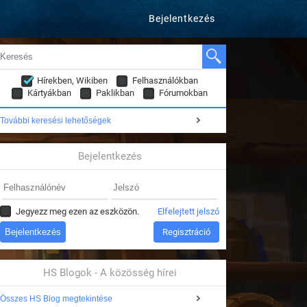
Bejelentkezés
Hírekben, Wikiben
Felhasználókban
Kártyákban
Paklikban
Fórumokban
További keresési lehetőségek
Bejelentkezés
Jegyezz meg ezen az eszközön.
Elfelejtett jelszó
Regisztráció
HS Blogok - A közösség hírei
Összes HS Blog megtekintése