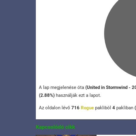
A lap megjelenése óta
(United in Stormwind - 
(2.88%)
használják ezt a lapot.
Az oldalon lévő
716
Rogue
pakliból
4
pakliban
Kapcsolódó cikk