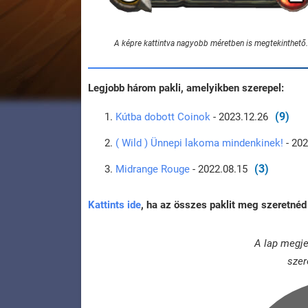
A képre kattintva nagyobb méretben is megtekinthető.
Legjobb három pakli, amelyikben szerepel:
(9)
Kútba dobott Coinok
- 2023.12.26
( Wild ) Ünnepi lakoma mindenkinek!
- 20
(3)
Midrange Rouge
- 2022.08.15
Kattints ide
, ha az összes paklit meg szeretnéd 
A lap megje
szer