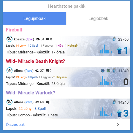
Hearthstone paklik
Legújabbak
Legjobbak
Fireball
23760
kossza (
Epic
)
34
0
Lapok:
14 Lény
-
10 Spell
-
1 Fegyver
-
1 Hős
-
1 Helyszín
1
Típus:
Midrange -
Készült:
17 órája
Wild- Miracle Death Knight?
11840
Alfons (
Rare
)
27
0
Lapok:
19 Lény
-
8 Spell
-
1 Fegyver
-
2 Helyszín
0
Típus:
Midrange -
Készült:
23 órája
Wild- Miracle Warlock?
14240
Alfons (
Rare
)
68
0
Lapok:
22 Lény
-
8 Spell
3
Típus:
Combo -
Készült:
1 hete
Összes pakli