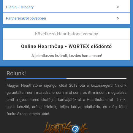
Diablo - Hungary
Partnereinkről bővebben
Következő Hearthstone verseny
Online HearthCup - WORTEX elődöntő
A jelentkezés lezárult, kezdés hamarosan!
Rólunk!
Magyar Hearthstone​ rajongói oldal 2013 óta a közösségért! Nálunk
garantáltan nem maradsz le semmiről sem, és itt mindent megtalálsz
erről a gyors-iramú stratégiai kártyajátékról, a Hearthstone-ról - hírek,
pakli készítő, aréna értékek, teljes kártya adatbázis, és még több
funkció regisztráció után!