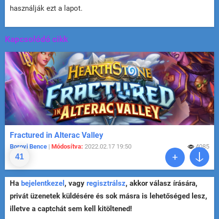
használják ezt a lapot.
Kapcsolódó cikk
Fractured in Alterac Valley
Borovi Bence
|
Módosítva:
2022.02.17 19:50
4085
41
Ha
bejelentkezel
, vagy
regisztrálsz
, akkor válasz írására,
privát üzenetek küldésére és sok másra is lehetőséged lesz,
illetve a captchát sem kell kitöltened!