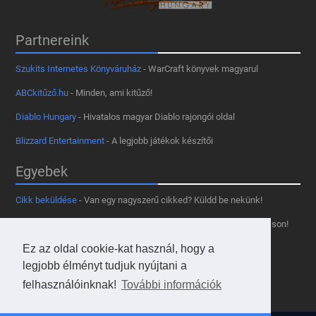
Partnereink
Szukits Internetes Könyváruház
- WarCraft könyvek magyarul
ABCkitűző.hu
- Minden, ami kitűző!
Diablo Hungary
- Hivatalos magyar Diablo rajongói oldal
Blizzard Entertainment
- A legjobb játékok készítői
Egyebek
Cikk beküldése
- Van egy nagyszerű cikked? Küldd be nekünk!
Támogass minket
- Tetszik az oldal? Segíts, hogy fennmaradhasson!
Kapcsolat, médiaajánlat
- Lépj velünk kapcsolatba!
Ez az oldal cookie-kat használ, hogy a
legjobb élményt tudjuk nyújtani a
Használd a tooltipünket
- A saját oldaladon is!
felhasználóinknak!
További információk
Adatvédelmi szabályzat
- A felhasználókért!