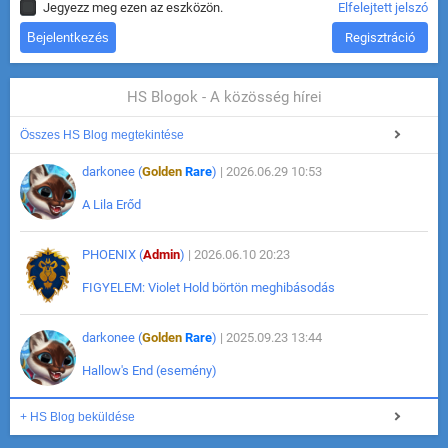
Jegyezz meg ezen az eszközön.
Elfelejtett jelszó
Regisztráció
HS Blogok - A közösség hírei
Összes HS Blog megtekintése
darkonee (
Golden
Rare
)
| 2026.06.29 10:53
A Lila Erőd
PHOENIX (
Admin
)
| 2026.06.10 20:23
FIGYELEM: Violet Hold börtön meghibásodás
darkonee (
Golden
Rare
)
| 2025.09.23 13:44
Hallow's End (esemény)
+ HS Blog beküldése