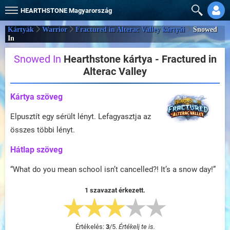
HEARTHSTONE
Magyarország
Kártyák
Warrior
Fractured in Alterac Valley kártyái
Snowed
In
Snowed In
Hearthstone kártya - Fractured in
Alterac Valley
Kártya szöveg
Elpusztít egy sérült lényt. Lefagyasztja az
összes többi lényt.
Hátlap szöveg
“What do you mean school isn’t cancelled?! It’s a snow day!”
1 szavazat érkezett.
Értékelés:
3
/
5
.
Értékelj te is.