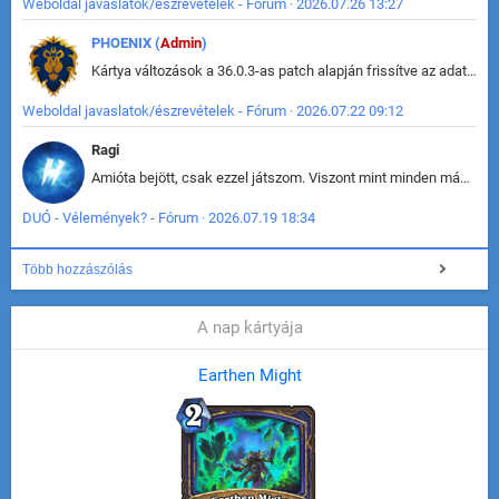
Weboldal javaslatok/észrevételek - Fórum · 2026.07.26 13:27
PHOENIX (
Admin
)
Kártya változások a 36.0.3-as patch alapján frissítve az adatbázisban (képek is cserélve).
Weboldal javaslatok/észrevételek - Fórum · 2026.07.22 09:12
Ragi
Amióta bejött, csak ezzel játszom. Viszont mint minden más - akár az alapjáték is, ez is baromira összetett lett. Néha már pár kör után is esélytelen az egész. Vagy irreállisan túltápol valaki, vagy lelép a partner, vagy csak hülye mint a segg. És amikor eljönne az én időm, na akkor jön el mindenki másé is. Engem jobban érdekelne, hogy ki milyen ratingen szokott játszani. Na ez lenne egy érdekes adat.
DUÓ - Vélemények? - Fórum · 2026.07.19 18:34
Több hozzászólás
A nap kártyája
Earthen Might