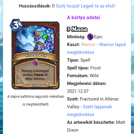
Hozzászólások:
0
Szólj hozzá! Legyél te az első!
A kártya adatai
3 Mana
Minőség:
Epic
Kaszt:
Warrior
-
Warrior lapok
megtekintése
Típus:
Spell
Spell típus:
Frost
Formátum:
Wild
Megjelenési dátum:
2021.12.07
A képre kattintva nagyobb méretben
Szett:
Fractured in Alterac
is megtekinthető.
Valley -
Szett lapjainak
megtekintése
Az artworköt készítette:
Matt
Dixon