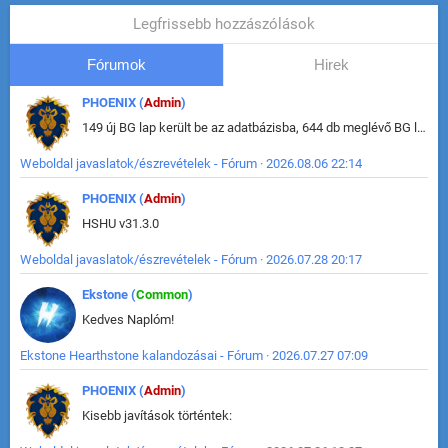
Legfrissebb hozzászólások
Fórumok
Hirek
PHOENIX (
Admin
)
149 új BG lap került be az adatbázisba, 644 db meglévő BG lap módosult, bekerültek az új képek a megváltozott lapokhoz is.
Weboldal javaslatok/észrevételek - Fórum · 2026.08.06 22:14
PHOENIX (
Admin
)
HSHU v31.3.0
Weboldal javaslatok/észrevételek - Fórum · 2026.07.28 20:17
Ekstone (
Common
)
Kedves Naplóm!
Ekstone Hearthstone kalandozásai - Fórum · 2026.07.27 07:09
PHOENIX (
Admin
)
Kisebb javítások történtek: