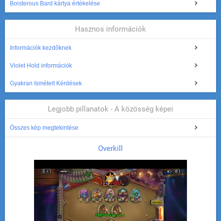
Boisterous Bard kártya értékelése
Hasznos információk
Információk kezdőknek
Violet Hold információk
Gyakran Ismételt Kérdések
Legjobb pillanatok - A közösség képei
Összes kép megtekintése
Overkill