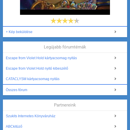
+ Kép beküldése
Legújabb fórumtémák
Escape from Violet Hold kártyacsomag nyitás
Escape from Violet Hold nyitó kibeszélő
CATACLYSM kártyacsomag nyitás
Összes fórum
Partnereink
Szukits Internetes Könyváruház
ABCkitüző