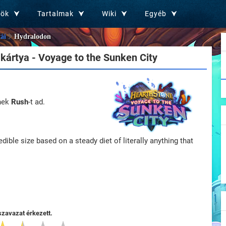
zök
Tartalmak
Wiki
Egyéb
ái
Hydralodon
kártya - Voyage to the Sunken City
nek
Rush
-t ad.
ible size based on a steady diet of literally anything that
szavazat érkezett.