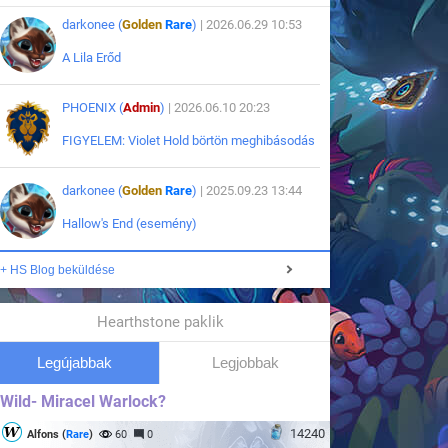
darkonee (
Golden
Rare
)
| 2026.06.29 10:53
A Lila Erőd
PHOENIX (
Admin
)
| 2026.06.10 20:23
FIGYELEM: Violet Hold börtön meghibásodás
darkonee (
Golden
Rare
)
| 2025.09.23 13:44
Hallow's End (esemény)
+ HS Blog beküldése
Hearthstone paklik
Legújabbak
Legjobbak
Wild- Miracel Warlock?
14240
Alfons (
Rare
)
60
0