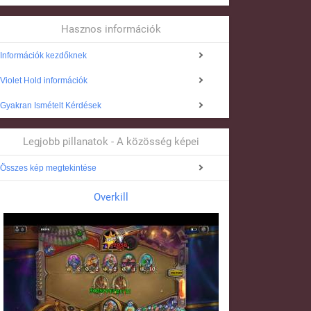
Hasznos információk
Információk kezdőknek
Violet Hold információk
Gyakran Ismételt Kérdések
Legjobb pillanatok - A közösség képei
Összes kép megtekintése
Overkill