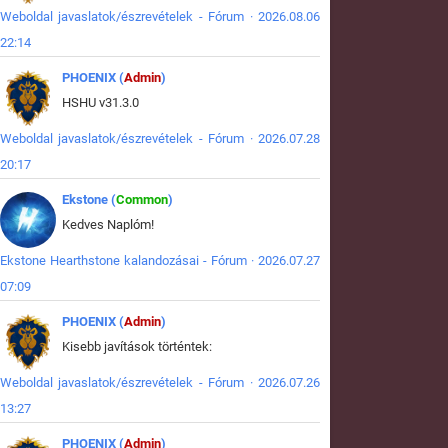
Weboldal javaslatok/észrevételek - Fórum · 2026.08.06
22:14
PHOENIX (
Admin
)
HSHU v31.3.0
Weboldal javaslatok/észrevételek - Fórum · 2026.07.28
20:17
Ekstone (
Common
)
Kedves Naplóm!
Ekstone Hearthstone kalandozásai - Fórum · 2026.07.27
07:09
PHOENIX (
Admin
)
Kisebb javítások történtek:
Weboldal javaslatok/észrevételek - Fórum · 2026.07.26
13:27
PHOENIX (
Admin
)