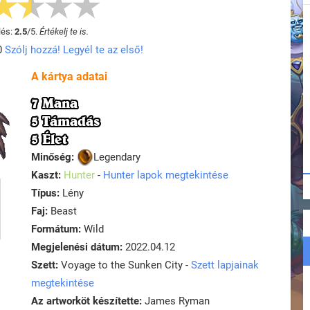
lés:
2.5
/
5
.
Értékelj te is.
0
Szólj hozzá! Legyél te az első!
A kártya adatai
7 Mana
5 Támadás
5 Élet
Minőség:
Legendary
Kaszt:
Hunter
-
Hunter lapok megtekintése
Típus:
Lény
Faj:
Beast
Formátum:
Wild
Megjelenési dátum:
2022.04.12
Szett:
Voyage to the Sunken City -
Szett lapjainak
megtekintése
Az artworköt készítette:
James Ryman