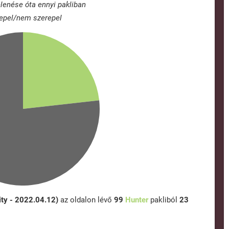
lenése óta ennyi pakliban
epel/nem szerepel
ity - 2022.04.12)
az oldalon lévő
99
Hunter
pakliból
23