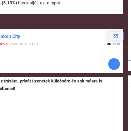
n
(3.13%)
használják ezt a lapot.
35
unken City
ítva:
2022.06.01 20:10
3508
sz írására, privát üzenetek küldésére és sok másra is
öltened!