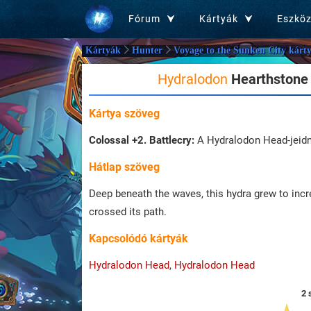
Fórum
Kártyák
Eszkö
Kártyák
Hunter
Voyage to the Sunken City kárty
Hydralodon
Hearthstone 
Kártya szöveg
Colossal +2.
Battlecry:
A Hydralodon Head-jeid
Hátlap szöveg
Deep beneath the waves, this hydra grew to incred
crossed its path.
Kapcsolódó kártyák
Hydralodon Head
,
Hydralodon Head
2 