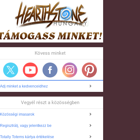
Kövess minket
Adj minket a kedvenceidhez
Vegyél részt a közösségben
Közösségi imasarok
Regisztrálj, vagy jelentkezz be
Totally Totems kártya értékelése