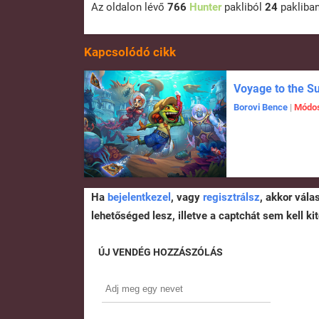
Az oldalon lévő
766
Hunter
pakliból
24
pakliba
Kapcsolódó cikk
Voyage to the S
Borovi Bence
|
Módos
Ha
bejelentkezel
, vagy
regisztrálsz
, akkor vála
lehetőséged lesz, illetve a captchát sem kell kit
ÚJ VENDÉG HOZZÁSZÓLÁS