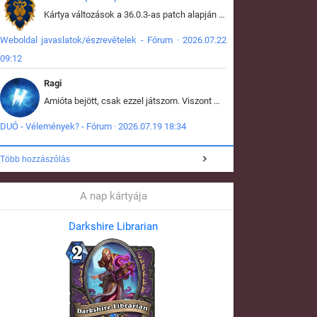
Kártya változások a 36.0.3-as patch alapján frissítve az adatbázisban (képek is cserélve).
Weboldal javaslatok/észrevételek - Fórum · 2026.07.22
09:12
Ragi
Amióta bejött, csak ezzel játszom. Viszont mint minden más - akár az alapjáték is, ez is baromira összetett lett. Néha már pár kör után is esélytelen az egész. Vagy irreállisan túltápol valaki, vagy lelép a partner, vagy csak hülye mint a segg. És amikor eljönne az én időm, na akkor jön el mindenki másé is. Engem jobban érdekelne, hogy ki milyen ratingen szokott játszani. Na ez lenne egy érdekes adat.
DUÓ - Vélemények? - Fórum · 2026.07.19 18:34
Több hozzászólás
A nap kártyája
Darkshire Librarian