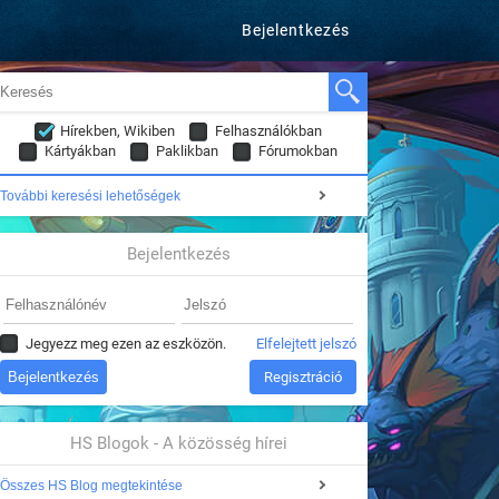
Bejelentkezés
Hírekben, Wikiben
Felhasználókban
Kártyákban
Paklikban
Fórumokban
További keresési lehetőségek
Bejelentkezés
Jegyezz meg ezen az eszközön.
Elfelejtett jelszó
Regisztráció
HS Blogok - A közösség hírei
Összes HS Blog megtekintése