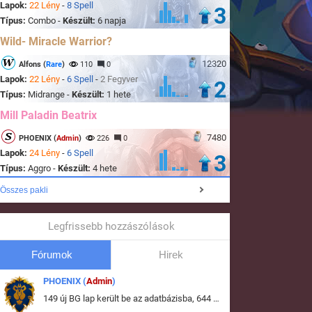
Lapok:
22 Lény
-
8 Spell
3
Típus:
Combo -
Készült:
6 napja
Wild- Miracle Warrior?
12320
Alfons (
Rare
)
110
0
Lapok:
22 Lény
-
6 Spell
-
2 Fegyver
2
Típus:
Midrange -
Készült:
1 hete
Mill Paladin Beatrix
7480
PHOENIX (
Admin
)
226
0
Lapok:
24 Lény
-
6 Spell
3
Típus:
Aggro -
Készült:
4 hete
Összes pakli
Legfrissebb hozzászólások
Fórumok
Hirek
PHOENIX (
Admin
)
149 új BG lap került be az adatbázisba, 644 db meglévő BG lap módosult, bekerültek az új képek a megváltozott lapokhoz is.