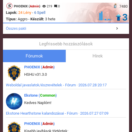
7480
PHOENIX (
Admin
)
219
0
Lapok:
24 Lény
-
6 Spell
3
Típus:
Aggro -
Készült:
3 hete
Összes pakli
Legfrissebb hozzászólások
Fórumok
Hirek
PHOENIX (
Admin
)
HSHU v31.3.0
Weboldal javaslatok/észrevételek - Fórum · 2026.07.28 20:17
Ekstone (
Common
)
Kedves Naplóm!
Ekstone Hearthstone kalandozásai - Fórum · 2026.07.27 07:09
PHOENIX (
Admin
)
Kisebb javítások történtek: