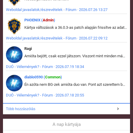
Weboldal javaslatok/észrevételek - Fórum · 2026.07.26 13:27
PHOENIX (
Admin
)
Kártya változások a 36.0.3-as patch alapján frissítve az adatbázisban (képek is cserélve).
Weboldal javaslatok/észrevételek - Fórum · 2026.07.22 09:12
Ragi
Amióta bejött, csak ezzel játszom. Viszont mint minden más - akár az alapjáték is, ez is baromira összetett lett. Néha már pár kör után is esélytelen az egész. Vagy irreállisan túltápol valaki, vagy lelép a partner, vagy csak hülye mint a segg. És amikor eljönne az én időm, na akkor jön el mindenki másé is. Engem jobban érdekelne, hogy ki milyen ratingen szokott játszani. Na ez lenne egy érdekes adat.
DUÓ - Vélemények? - Fórum · 2026.07.19 18:34
diablo0590 (
Common
)
Én azóta nem BG-zek amióta duo van. Pont azt szerettem benne, hogy rajtam múlik mi történik, nem pedig a társamon. Kérem vissza a régi BG-t :D
DUÓ - Vélemények? - Fórum · 2026.07.18 20:55
Több hozzászólás
A nap kártyája