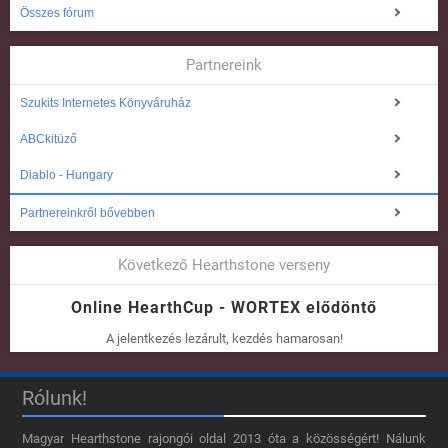
Összes fórum
Partnereink
Szukits Internetes Könyváruház
ABCkitüző
Diablo - Hungary
Partnereinkről bővebben
Következő Hearthstone verseny
Online HearthCup - WORTEX elődöntő
A jelentkezés lezárult, kezdés hamarosan!
Rólunk!
Magyar Hearthstone​ rajongói oldal 2013 óta a közösségért! Nálunk