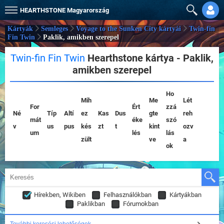
HEARTHSTONE
Magyarország
Kártyák
Semleges
Voyage to the Sunken City kártyái
Twin-fin
Fin Twin
Paklik, amikben szerepel
Twin-fin Fin Twin
Hearthstone kártya - Paklik,
amikben szerepel
Ho
Mih
Me
Lét
For
Ért
zzá
Né
Típ
Altí
ez
Kas
Dus
gte
reh
mát
éke
szó
v
us
pus
kés
zt
t
kint
ozv
um
lés
lás
zült
ve
a
ok
Hírekben, Wikiben
Felhasználókban
Kártyákban
Paklikban
Fórumokban