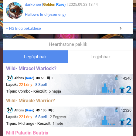
darkonee (
Golden
Rare
)
| 2025.09.23 13:44
Hallow's End (esemény)
+ HS Blog beküldése
Hearthstone paklik
Legújabbak
Legjobbak
Wild- Miracel Warlock?
14240
Alfons (
Rare
)
51
0
Lapok:
22 Lény
-
8 Spell
2
Típus:
Combo -
Készült:
5 napja
Wild- Miracle Warrior?
12320
Alfons (
Rare
)
105
0
Lapok:
22 Lény
-
6 Spell
-
2 Fegyver
2
Típus:
Midrange -
Készült:
1 hete
Mill Paladin Beatrix