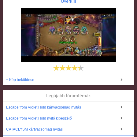
Overkill
+ Kép beküldése
Legújabb fórumtémák
Escape from Violet Hold kártyacsomag nyitás
Escape from Violet Hold nyitó kibeszélő
CATACLYSM kártyacsomag nyitás