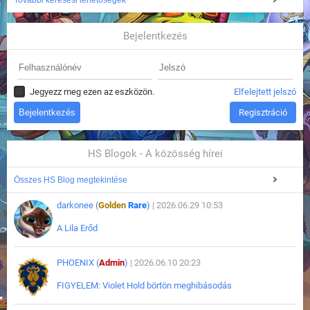
További keresési lehetőségek
Bejelentkezés
Jegyezz meg ezen az eszközön.
Elfelejtett jelszó
Regisztráció
HS Blogok - A közösség hírei
Összes HS Blog megtekintése
darkonee (
Golden
Rare
)
| 2026.06.29 10:53
A Lila Erőd
PHOENIX (
Admin
)
| 2026.06.10 20:23
FIGYELEM: Violet Hold börtön meghibásodás