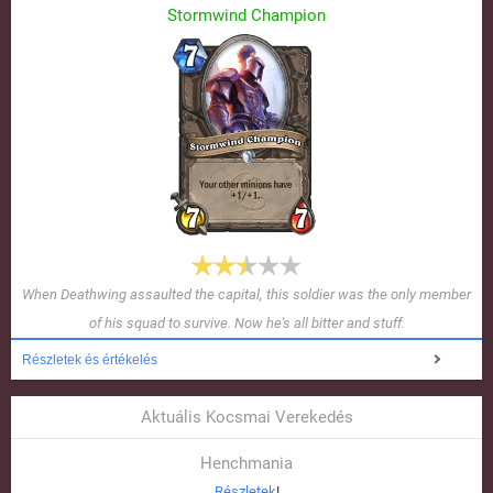
Stormwind Champion
When Deathwing assaulted the capital, this soldier was the only member
of his squad to survive. Now he's all bitter and stuff.
Részletek és értékelés
Aktuális Kocsmai Verekedés
Henchmania
Részletek
!