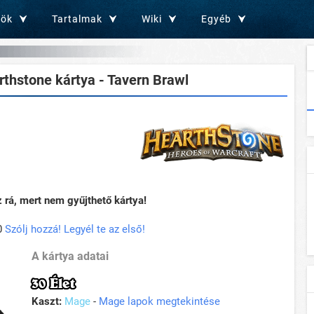
zök
Tartalmak
Wiki
Egyéb
thstone kártya - Tavern Brawl
rá, mert nem gyűjthető kártya!
0
Szólj hozzá! Legyél te az első!
A kártya adatai
30 Élet
Kaszt:
Mage
-
Mage lapok megtekintése