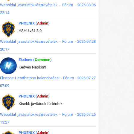
Weboldal javaslatok/észrevételek - Fórum · 2026.08.06
22:14
PHOENIX (
Admin
)
HSHU v31.3.0
Weboldal javaslatok/észrevételek - Fórum · 2026.07.28
20:17
Ekstone (
Common
)
Kedves Naplóm!
Ekstone Hearthstone kalandozásai - Fórum · 2026.07.27
07:09
PHOENIX (
Admin
)
Kisebb javítások történtek:
Weboldal javaslatok/észrevételek - Fórum · 2026.07.26
13:27
PHOENIX (
Admin
)