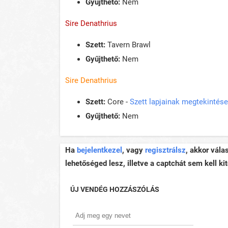
Gyűjthető:
Nem
Sire Denathrius
Szett:
Tavern Brawl
Gyűjthető:
Nem
Sire Denathrius
Szett:
Core -
Szett lapjainak megtekintése
Gyűjthető:
Nem
Ha
bejelentkezel
, vagy
regisztrálsz
, akkor vála
lehetőséged lesz, illetve a captchát sem kell kit
ÚJ VENDÉG HOZZÁSZÓLÁS