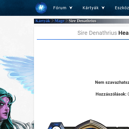
Fórum
Kártyák
Eszkö
Kártyák
Mage
Sire Denathrius
Sire Denathrius
Hear
Nem szavazhatsz 
Hozzászólások: