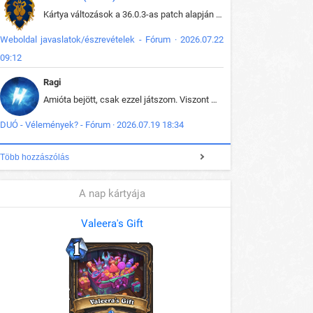
Kártya változások a 36.0.3-as patch alapján frissítve az adatbázisban (képek is cserélve).
Weboldal javaslatok/észrevételek - Fórum · 2026.07.22
09:12
Ragi
Amióta bejött, csak ezzel játszom. Viszont mint minden más - akár az alapjáték is, ez is baromira összetett lett. Néha már pár kör után is esélytelen az egész. Vagy irreállisan túltápol valaki, vagy lelép a partner, vagy csak hülye mint a segg. És amikor eljönne az én időm, na akkor jön el mindenki másé is. Engem jobban érdekelne, hogy ki milyen ratingen szokott játszani. Na ez lenne egy érdekes adat.
DUÓ - Vélemények? - Fórum · 2026.07.19 18:34
Több hozzászólás
A nap kártyája
Valeera's Gift