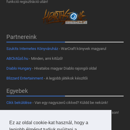
funkció regisztráció után!
Partnereink
Szukits Internetes Könyváruház
- WarCraft könyvek magyarul
ABCkitűző.hu
- Minden, ami kitűző!
Diablo Hungary
- Hivatalos magyar Diablo rajongói oldal
Blizzard Entertainment
- A legjobb játékok készítői
Egyebek
Cikk beküldése
- Van egy nagyszerű cikked? Küldd be nekünk!
Támogass minket
- Tetszik az oldal? Segíts, hogy fennmaradhasson!
Ez az oldal cookie-kat használ, hogy a
Kapcsolat, médiaajánlat
- Lépj velünk kapcsolatba!
legjobb élményt tudjuk nyújtani a