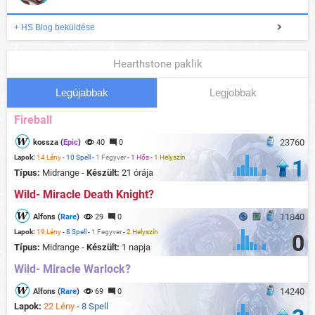
+ HS Blog beküldése
Hearthstone paklik
Legújabbak
Legjobbak
Fireball
23760
kossza (
Epic
)
40
0
Lapok:
14 Lény
-
10 Spell
-
1 Fegyver
-
1 Hős
-
1 Helyszín
1
Típus:
Midrange -
Készült:
21 órája
Wild- Miracle Death Knight?
11840
Alfons (
Rare
)
29
0
Lapok:
19 Lény
-
8 Spell
-
1 Fegyver
-
2 Helyszín
0
Típus:
Midrange -
Készült:
1 napja
Wild- Miracle Warlock?
14240
Alfons (
Rare
)
69
0
Lapok:
22 Lény
-
8 Spell