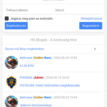
Jegyezz meg ezen az eszközön.
Elfelejtett jelszó
Regisztráció
HS Blogok - A közösség hírei
Összes HS Blog megtekintése
darkonee (
Golden
Rare
)
| 2026.06.29 10:53
A Lila Erőd
PHOENIX (
Admin
)
| 2026.06.10 20:23
FIGYELEM: Violet Hold börtön meghibásodás
darkonee (
Golden
Rare
)
| 2025.09.23 13:44
Hallow's End (esemény)