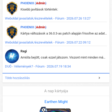
PHOENIX (
Admin
)
Kisebb javítások történtek:
Weboldal javaslatok/észrevételek - Fórum · 2026.07.26 13:27
PHOENIX (
Admin
)
Kártya változások a 36.0.3-as patch alapján frissítve az adatbázisban (képek is cserélve).
Weboldal javaslatok/észrevételek - Fórum · 2026.07.22 09:12
Ragi
Amióta bejött, csak ezzel játszom. Viszont mint minden más - akár az alapjáték is, ez is baromira összetett lett. Néha már pár kör után is esélytelen az egész. Vagy irreállisan túltápol valaki, vagy lelép a partner, vagy csak hülye mint a segg. És amikor eljönne az én időm, na akkor jön el mindenki másé is. Engem jobban érdekelne, hogy ki milyen ratingen szokott játszani. Na ez lenne egy érdekes adat.
DUÓ - Vélemények? - Fórum · 2026.07.19 18:34
Több hozzászólás
A nap kártyája
Earthen Might