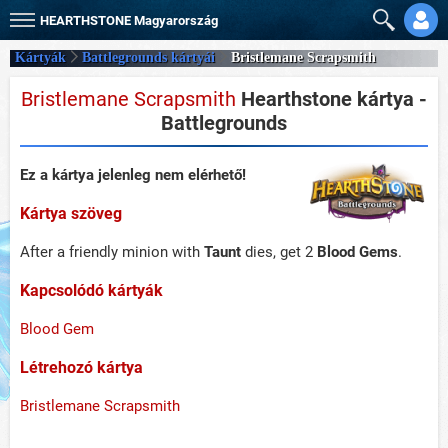
HEARTHSTONE
Magyarország
Kártyák
Battlegrounds kártyái
Bristlemane Scrapsmith
Bristlemane Scrapsmith
Hearthstone kártya -
Battlegrounds
Ez a kártya jelenleg nem elérhető!
Kártya szöveg
After a friendly minion with
Taunt
dies, get 2
Blood Gems
.
Kapcsolódó kártyák
Blood Gem
Létrehozó kártya
Bristlemane Scrapsmith