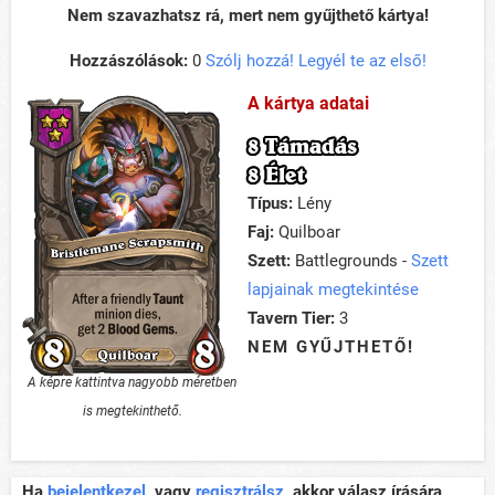
Nem szavazhatsz rá, mert nem gyűjthető kártya!
Hozzászólások:
0
Szólj hozzá! Legyél te az első!
A kártya adatai
8 Támadás
8 Élet
Típus:
Lény
Faj:
Quilboar
Szett:
Battlegrounds -
Szett
lapjainak megtekintése
Tavern Tier:
3
NEM GYŰJTHETŐ!
A képre kattintva nagyobb méretben
is megtekinthető.
Ha
bejelentkezel
, vagy
regisztrálsz
, akkor válasz írására,