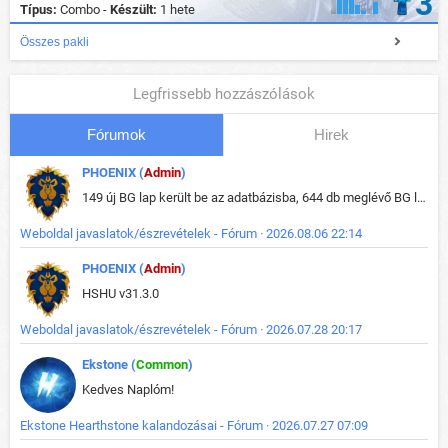
3
Típus:
Combo -
Készült:
1 hete
Összes pakli
Legfrissebb hozzászólások
Fórumok
Hirek
PHOENIX (
Admin
)
149 új BG lap került be az adatbázisba, 644 db meglévő BG lap módosult, bekerültek az új képek a megváltozott lapokhoz is.
Weboldal javaslatok/észrevételek - Fórum · 2026.08.06 22:14
PHOENIX (
Admin
)
HSHU v31.3.0
Weboldal javaslatok/észrevételek - Fórum · 2026.07.28 20:17
Ekstone (
Common
)
Kedves Naplóm!
Ekstone Hearthstone kalandozásai - Fórum · 2026.07.27 07:09