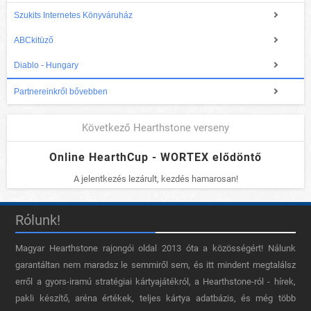
Szukits Internetes Könyváruház
ABCkitüző
Diablo - Hungary
Partnereinkről bővebben
Következő Hearthstone verseny
Online HearthCup - WORTEX elődöntő
A jelentkezés lezárult, kezdés hamarosan!
Rólunk!
Magyar Hearthstone​ rajongói oldal 2013 óta a közösségért! Nálunk
garantáltan nem maradsz le semmiről sem, és itt mindent megtalálsz
erről a gyors-iramú stratégiai kártyajátékról, a Hearthstone-ról - hírek,
pakli készítő, aréna értékek, teljes kártya adatbázis, és még több