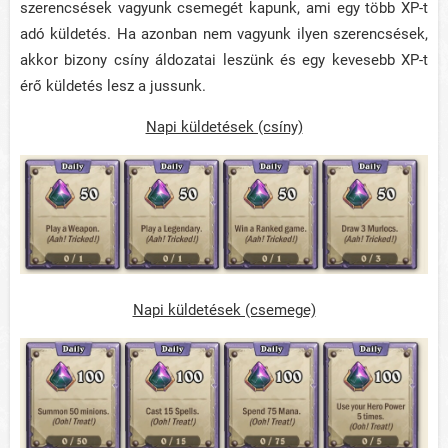
szerencsések vagyunk csemegét kapunk, ami egy több XP-t
adó küldetés. Ha azonban nem vagyunk ilyen szerencsések,
akkor bizony csíny áldozatai leszünk és egy kevesebb XP-t
érő küldetés lesz a jussunk.
Napi küldetések (csíny)
Napi küldetések (csemege)