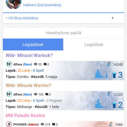
Hallow's End (esemény)
+ HS Blog beküldése
Hearthstone paklik
Legújabbak
Legjobbak
Wild- Miracel Warlock?
14240
Alfons (
Rare
)
55
0
Lapok:
22 Lény
-
8 Spell
3
Típus:
Combo -
Készült:
5 napja
Wild- Miracle Warrior?
12320
Alfons (
Rare
)
105
0
Lapok:
22 Lény
-
6 Spell
-
2 Fegyver
2
Típus:
Midrange -
Készült:
1 hete
Mill Paladin Beatrix
7480
PHOENIX (
Admin
)
219
0