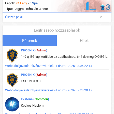
Lapok:
24 Lény
-
6 Spell
3
Típus:
Aggro -
Készült:
3 hete
Összes pakli
Legfrissebb hozzászólások
Fórumok
Hirek
PHOENIX (
Admin
)
149 új BG lap került be az adatbázisba, 644 db meglévő BG lap módosult, bekerültek az új képek a megváltozott lapokhoz is.
Weboldal javaslatok/észrevételek - Fórum · 2026.08.06 22:14
PHOENIX (
Admin
)
HSHU v31.3.0
Weboldal javaslatok/észrevételek - Fórum · 2026.07.28 20:17
Ekstone (
Common
)
Kedves Naplóm!