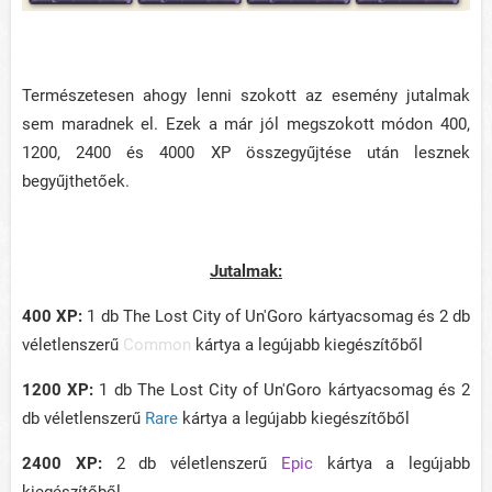
Természetesen ahogy lenni szokott az esemény jutalmak
sem maradnek el. Ezek a már jól megszokott módon 400,
1200, 2400 és 4000 XP összegyűjtése után lesznek
begyűjthetőek.
Jutalmak:
400 XP:
1 db The Lost City of Un'Goro kártyacsomag és 2 db
véletlenszerű
Common
kártya a legújabb kiegészítőből
1200 XP:
1 db The Lost City of Un'Goro kártyacsomag és 2
db véletlenszerű
Rare
kártya a legújabb kiegészítőből
2400 XP:
2 db véletlenszerű
Epic
kártya a legújabb
kiegészítőből