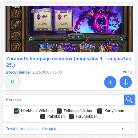
Zuramat's Rampage esemény (augusztus 4. - augusztus
25.)
Borovi Bence
| 2026.08.06 16:00
40
0
Hírekben, Wikiben
Felhasználókban
Kártyákban
Paklikban
Fórumokban
További keresési lehetőségek