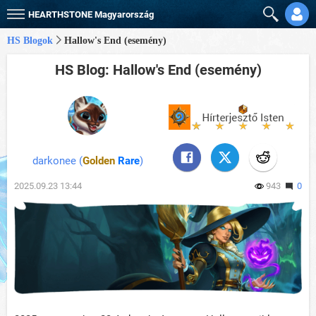
HEARTHSTONE
Magyarország
HS Blogok
Hallow's End (esemény)
HS Blog: Hallow's End (esemény)
darkonee (
Golden
Rare
)
2025.09.23 13:44
943
0