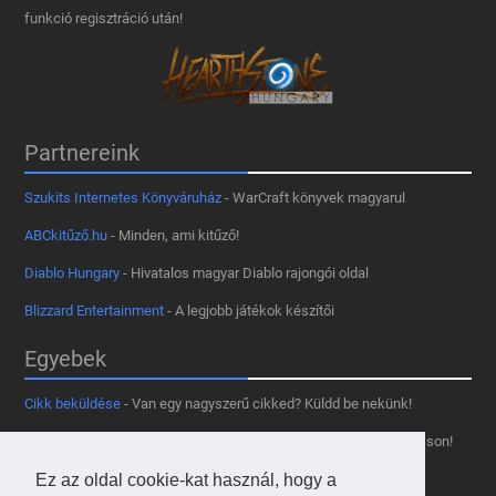
funkció regisztráció után!
Partnereink
Szukits Internetes Könyváruház
- WarCraft könyvek magyarul
ABCkitűző.hu
- Minden, ami kitűző!
Diablo Hungary
- Hivatalos magyar Diablo rajongói oldal
Blizzard Entertainment
- A legjobb játékok készítői
Egyebek
Cikk beküldése
- Van egy nagyszerű cikked? Küldd be nekünk!
Támogass minket
- Tetszik az oldal? Segíts, hogy fennmaradhasson!
Kapcsolat, médiaajánlat
- Lépj velünk kapcsolatba!
Ez az oldal cookie-kat használ, hogy a