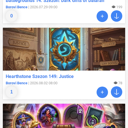
Battlegrounds 14. Szezon: Dark Gifts of Dalaran
Borovi Bence
| 2026.07.29 09:00
199
0
Hearthstone Szezon 149: Justice
Borovi Bence
| 2026.08.02 08:00
78
1