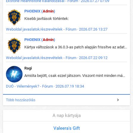
Ekstone Hearthstone kalandozásai - Fórum · 2026.07.27 07:09
PHOENIX (
Admin
)
Kisebb javítások történtek:
Weboldal javaslatok/észrevételek - Fórum · 2026.07.26 13:27
PHOENIX (
Admin
)
Kártya változások a 36.0.3-as patch alapján frissítve az adatbázisban (képek is cserélve).
Weboldal javaslatok/észrevételek - Fórum · 2026.07.22 09:12
Ragi
Amióta bejött, csak ezzel játszom. Viszont mint minden más - akár az alapjáték is, ez is baromira összetett lett. Néha már pár kör után is esélytelen az egész. Vagy irreállisan túltápol valaki, vagy lelép a partner, vagy csak hülye mint a segg. És amikor eljönne az én időm, na akkor jön el mindenki másé is. Engem jobban érdekelne, hogy ki milyen ratingen szokott játszani. Na ez lenne egy érdekes adat.
DUÓ - Vélemények? - Fórum · 2026.07.19 18:34
Több hozzászólás
A nap kártyája
Valeera's Gift