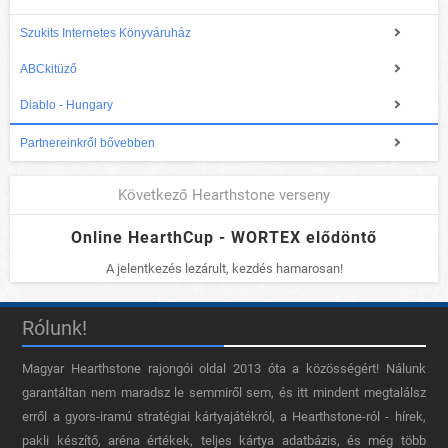
Szukits Internetes Könyváruház
ABCkitüző
Diablo - Hungary
Partnereinkről bővebben
Következő Hearthstone verseny
Online HearthCup - WORTEX elődöntő
A jelentkezés lezárult, kezdés hamarosan!
Rólunk!
Magyar Hearthstone​ rajongói oldal 2013 óta a közösségért! Nálunk
garantáltan nem maradsz le semmiről sem, és itt mindent megtalálsz
erről a gyors-iramú stratégiai kártyajátékról, a Hearthstone-ról - hírek,
pakli készítő, aréna értékek, teljes kártya adatbázis, és még több