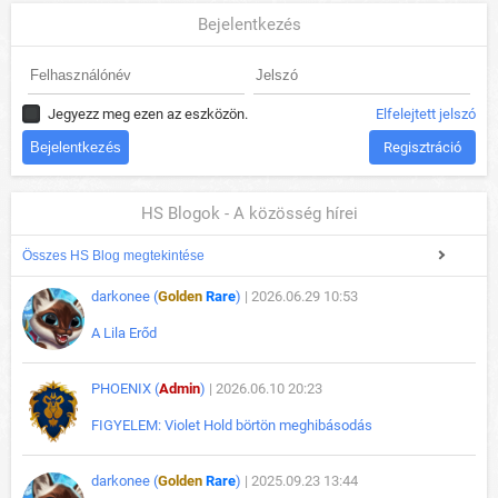
Bejelentkezés
Jegyezz meg ezen az eszközön.
Elfelejtett jelszó
Regisztráció
HS Blogok - A közösség hírei
Összes HS Blog megtekintése
darkonee (
Golden
Rare
)
| 2026.06.29 10:53
A Lila Erőd
PHOENIX (
Admin
)
| 2026.06.10 20:23
FIGYELEM: Violet Hold börtön meghibásodás
darkonee (
Golden
Rare
)
| 2025.09.23 13:44