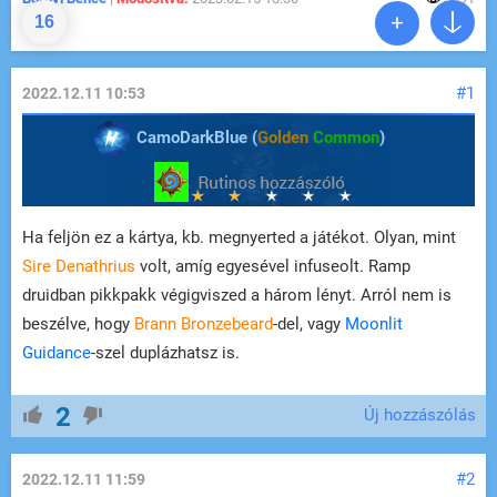
16
#1
2022.12.11 10:53
CamoDarkBlue (
Golden
Common
)
Ha feljön ez a kártya, kb. megnyerted a játékot. Olyan, mint
Sire Denathrius
volt, amíg egyesével infuseolt. Ramp
druidban pikkpakk végigviszed a három lényt. Arról nem is
beszélve, hogy
Brann Bronzebeard
-del, vagy
Moonlit
Guidance
-szel duplázhatsz is.
2
Új hozzászólás
#2
2022.12.11 11:59