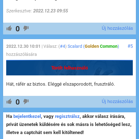
Szerkesztve:
2022.12.23 09:55
0
Új hozzászólás
#5
2022.12.30 10:01
| Válasz: (
#4
)
Scalard (
Golden
Common
)
hozzászólására
Törölt felhasználó
Hát, ráfér az biztos. Eléggé elszaporodott, frusztráló.
0
Új hozzászólás
Ha
bejelentkezel
, vagy
regisztrálsz
, akkor válasz írására,
privát üzenetek küldésére és sok másra is lehetőséged lesz,
illetve a captchát sem kell kitöltened!