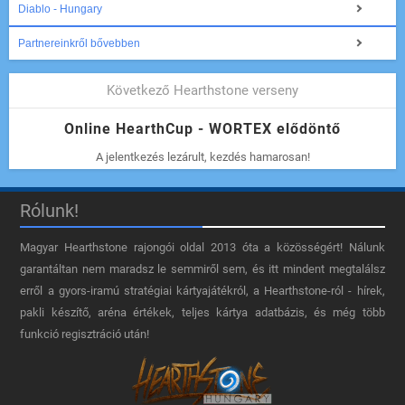
Diablo - Hungary
Partnereinkről bővebben
Következő Hearthstone verseny
Online HearthCup - WORTEX elődöntő
A jelentkezés lezárult, kezdés hamarosan!
Rólunk!
Magyar Hearthstone​ rajongói oldal 2013 óta a közösségért! Nálunk
garantáltan nem maradsz le semmiről sem, és itt mindent megtalálsz
erről a gyors-iramú stratégiai kártyajátékról, a Hearthstone-ról - hírek,
pakli készítő, aréna értékek, teljes kártya adatbázis, és még több
funkció regisztráció után!