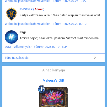
Weboldal javaslatok/észrevételek - Fórum · 2026.07.26 13:27
PHOENIX (
Admin
)
Kártya változások a 36.0.3-as patch alapján frissítve az adatbázisban (képek is cserélve).
Weboldal javaslatok/észrevételek - Fórum · 2026.07.22 09:12
Ragi
Amióta bejött, csak ezzel játszom. Viszont mint minden más - akár az alapjáték is, ez is baromira összetett lett. Néha már pár kör után is esélytelen az egész. Vagy irreállisan túltápol valaki, vagy lelép a partner, vagy csak hülye mint a segg. És amikor eljönne az én időm, na akkor jön el mindenki másé is. Engem jobban érdekelne, hogy ki milyen ratingen szokott játszani. Na ez lenne egy érdekes adat.
DUÓ - Vélemények? - Fórum · 2026.07.19 18:34
Több hozzászólás
A nap kártyája
Valeera's Gift