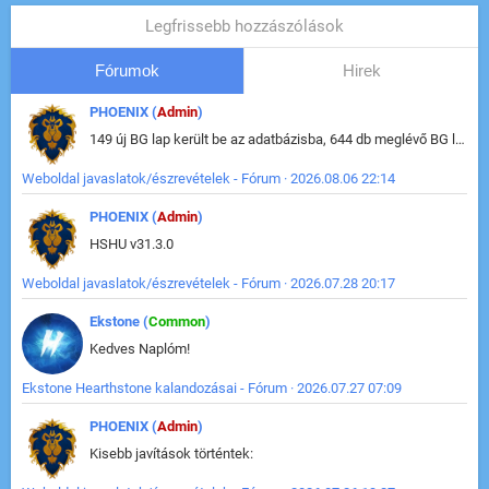
Legfrissebb hozzászólások
Fórumok
Hirek
PHOENIX (
Admin
)
149 új BG lap került be az adatbázisba, 644 db meglévő BG lap módosult, bekerültek az új képek a megváltozott lapokhoz is.
Weboldal javaslatok/észrevételek - Fórum · 2026.08.06 22:14
PHOENIX (
Admin
)
HSHU v31.3.0
Weboldal javaslatok/észrevételek - Fórum · 2026.07.28 20:17
Ekstone (
Common
)
Kedves Naplóm!
Ekstone Hearthstone kalandozásai - Fórum · 2026.07.27 07:09
PHOENIX (
Admin
)
Kisebb javítások történtek: