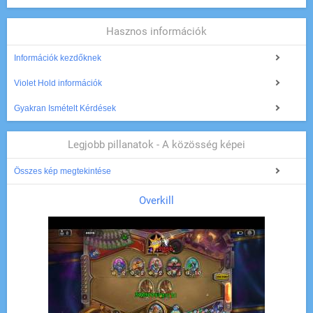
Hasznos információk
Információk kezdőknek
Violet Hold információk
Gyakran Ismételt Kérdések
Legjobb pillanatok - A közösség képei
Összes kép megtekintése
Overkill