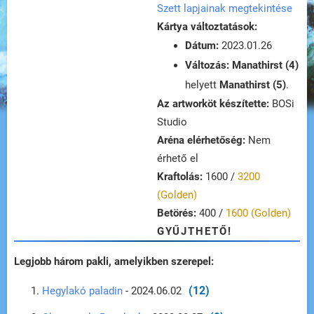
Szett lapjainak megtekintése
Kártya változtatások:
Dátum:
2023.01.26
Változás:
Manathirst (4)
helyett
Manathirst (5)
.
Az artworköt készítette:
BOSi
Studio
Aréna elérhetőség:
Nem
érhető el
Kraftolás:
1600 /
3200
(Golden)
Betörés:
400 /
1600 (Golden)
GYŰJTHETŐ!
Legjobb három pakli, amelyikben szerepel:
(12)
Hegylakó paladin
- 2024.06.02