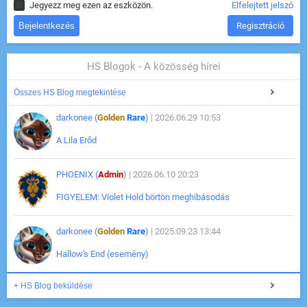
Jegyezz meg ezen az eszközön.
Elfelejtett jelszó
Regisztráció
HS Blogok - A közösség hírei
Összes HS Blog megtekintése
darkonee (
Golden
Rare
)
| 2026.06.29 10:53
A Lila Erőd
PHOENIX (
Admin
)
| 2026.06.10 20:23
FIGYELEM: Violet Hold börtön meghibásodás
darkonee (
Golden
Rare
)
| 2025.09.23 13:44
Hallow's End (esemény)
+ HS Blog beküldése