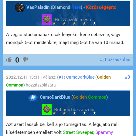
VasPaladin (
Diamond
Rare
)
-
Közösségépítő
A végső stádiumának csak lényeket kéne sebeznie, vagy
mondjuk 5-öt mindenkire, majd még 5-öt ha van 10 manád.
0
Új hozzászólás
#3
2022.12.11 13:31
| Válasz: (
#1
)
CamoDarkBlue (
Golden
Common
)
hozzászólására
CamoDarkBlue (
Golden
Common
)
Azt azért lássuk be, kell a jó tömegirtás. A legújabb mill
kísérletemben emellett volt
Street Sweeper
,
Spammy