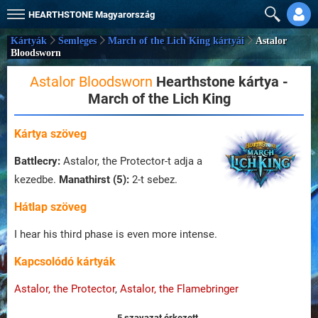
HEARTHSTONE
Magyarország
Kártyák
Semleges
March of the Lich King kártyái
Astalor
Bloodsworn
Astalor Bloodsworn
Hearthstone kártya -
March of the Lich King
Kártya szöveg
Battlecry:
Astalor, the Protector-t adja a
kezedbe.
Manathirst (5):
2-t sebez.
Hátlap szöveg
I hear his third phase is even more intense.
Kapcsolódó kártyák
Astalor, the Protector
,
Astalor, the Flamebringer
5 szavazat érkezett.