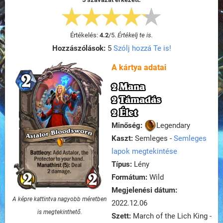
Értékelés:
4.2
/
5
.
Értékelj te is.
Hozzászólások:
5
Szólj hozzá Te is!
A kártya adatai
2 Mana
2 Támadás
2 Élet
Minőség:
Legendary
Kaszt:
Semleges -
Semleges
lapok megtekintése
Típus:
Lény
Formátum:
Wild
Megjelenési dátum:
A képre kattintva nagyobb méretben
2022.12.06
is megtekinthető.
Szett:
March of the Lich King -