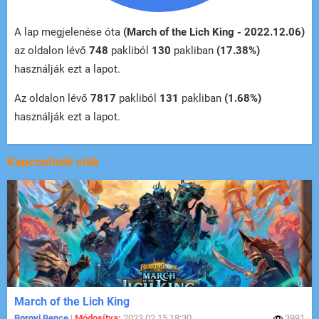
A lap megjelenése óta
(March of the Lich King - 2022.12.06)
az oldalon lévő
748
pakliból
130
pakliban
(17.38%)
használják ezt a lapot.
Az oldalon lévő
7817
pakliból
131
pakliban
(1.68%)
használják ezt a lapot.
Kapcsolódó cikk
March of the Lich King
Borovi Bence
|
Módosítva:
2023.02.15 18:30
3991