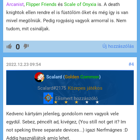
Arcanist
,
Flipper Friends
és
Scale of Onyxia
is. A death
knightok ellen rendre el is füstölöm őket és még így is van
mivel megölniük. Pedig rogyásig vagyok armorral is. Nem
tudom, mit csináljak.
0
Új hozzászólás
#4
2022.12.23 09:54
Scalard (
Golden
Common
)
Scalard#2175
Közepes játékos
Kedvenc kártyám jelenleg, gondolom nem vagyok vele
egydül. Sebez, péncélt ad, kivégez, (You still not get it? Im
not speking three separate devices...) igazi Nerfmágnes :D
Addig használjátok amíg lehet.