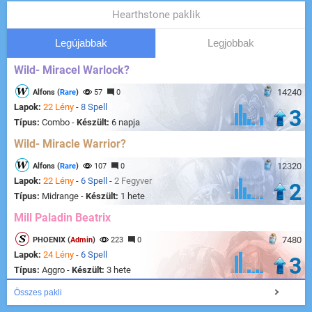
Hearthstone paklik
Legújabbak
Legjobbak
Wild- Miracel Warlock?
14240
Alfons (
Rare
)
57
0
Lapok:
22 Lény
-
8 Spell
3
Típus:
Combo -
Készült:
6 napja
Wild- Miracle Warrior?
12320
Alfons (
Rare
)
107
0
Lapok:
22 Lény
-
6 Spell
-
2 Fegyver
2
Típus:
Midrange -
Készült:
1 hete
Mill Paladin Beatrix
7480
PHOENIX (
Admin
)
223
0
Lapok:
24 Lény
-
6 Spell
3
Típus:
Aggro -
Készült:
3 hete
Összes pakli