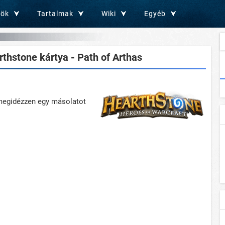
zök
Tartalmak
Wiki
Egyéb
thstone kártya - Path of Arthas
 megidézzen egy másolatot