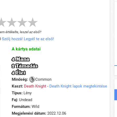
m értékelte, leszel az első?
0
Szólj hozzá! Legyél te az első!
A kártya adatai
4 Mana
2 Támadás
4 Élet
Minőség:
Common
Kaszt:
Death Knight
-
Death Knight lapok megtekintése
Típus:
Lény
Faj:
Undead
Formátum:
Wild
Megjelenési dátum:
2022.12.06