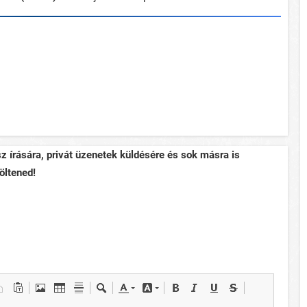
sz írására, privát üzenetek küldésére és sok másra is
öltened!