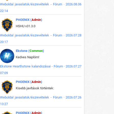
Weboldal javaslatok/észrevételek - Fórum · 2026.08.06
22:14
PHOENIX (
Admin
)
HSHU v31.3.0
Weboldal javaslatok/észrevételek - Fórum · 2026.07.28
20:17
Ekstone (
Common
)
Kedves Naplóm!
Ekstone Hearthstone kalandozásai - Fórum · 2026.07.27
07:09
PHOENIX (
Admin
)
Kisebb javítások történtek:
Weboldal javaslatok/észrevételek - Fórum · 2026.07.26
13:27
PHOENIX (
Admin
)