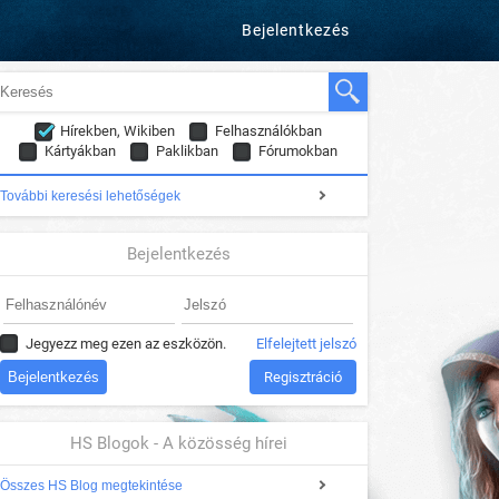
Bejelentkezés
Hírekben, Wikiben
Felhasználókban
Kártyákban
Paklikban
Fórumokban
További keresési lehetőségek
Bejelentkezés
Jegyezz meg ezen az eszközön.
Elfelejtett jelszó
Regisztráció
HS Blogok - A közösség hírei
Összes HS Blog megtekintése