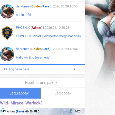
darkonee (
Golden
Rare
)
| 2026.06.29 10:53
A Lila Erőd
PHOENIX (
Admin
)
| 2026.06.10 20:23
FIGYELEM: Violet Hold börtön meghibásodás
darkonee (
Golden
Rare
)
| 2025.09.23 13:44
Hallow's End (esemény)
+ HS Blog beküldése
Hearthstone paklik
Legújabbak
Legjobbak
Wild- Miracel Warlock?
14240
Alfons (
Rare
)
59
0