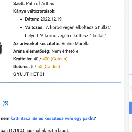
Szett:
Path of Arthas
Kártya változtatások:
Dátum:
2022.12.19
Változás:
"A köröd végén elköltesz 5 hullát."
helyett "A köröd végén elköltesz 4 hullát."
Az artworköt készítette:
Richie Marella
Aréna elérhetőség:
Nem érhető el
Kraftolás:
40 /
400 (Golden)
Betörés:
5 /
50 (Golden)
GYŰJTHETŐ!
(5)
rt nem
kattintasz ide és készítesz vele egy paklit
?
iban
(1.19%)
használják ezt a lapot.