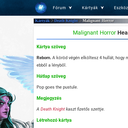
Fórum
Kártyák
Eszkö
Kártyák
Death Knight
Malignant Horror
Malignant Horror
Hear
Kártya szöveg
Reborn.
A köröd végén elköltesz 4 hullát, hogy
ebből a lényből.
Hátlap szöveg
Pop goes the pustule.
Megjegyzés
A
Death Knight
kaszt fizetős szettje.
Létrehozó kártya