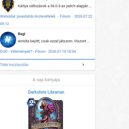
Kártya változások a 36.0.3-as patch alapján frissítve az adatbázisban (képek is cserélve).
Weboldal javaslatok/észrevételek - Fórum · 2026.07.22
09:12
Ragi
Amióta bejött, csak ezzel játszom. Viszont mint minden más - akár az alapjáték is, ez is baromira összetett lett. Néha már pár kör után is esélytelen az egész. Vagy irreállisan túltápol valaki, vagy lelép a partner, vagy csak hülye mint a segg. És amikor eljönne az én időm, na akkor jön el mindenki másé is. Engem jobban érdekelne, hogy ki milyen ratingen szokott játszani. Na ez lenne egy érdekes adat.
DUÓ - Vélemények? - Fórum · 2026.07.19 18:34
Több hozzászólás
A nap kártyája
Darkshire Librarian