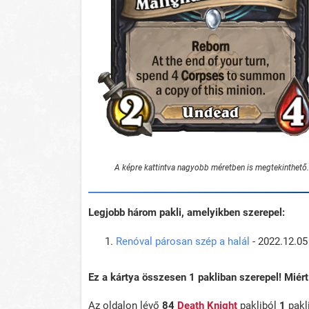
A képre kattintva nagyobb méretben is megtekinthető.
Legjobb három pakli, amelyikben szerepel:
Renóval párosan szép a halál
- 2022.12.05
Ez a kártya összesen 1 pakliban szerepel! Mié
Az oldalon lévő
84
Death Knight
pakliból
1
pakl