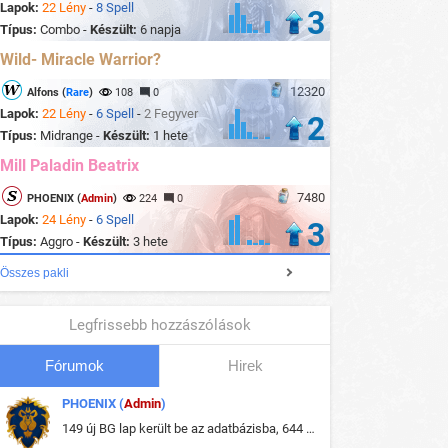
Lapok:
22 Lény
-
8 Spell
3
Típus:
Combo -
Készült:
6 napja
Wild- Miracle Warrior?
12320
Alfons (
Rare
)
108
0
Lapok:
22 Lény
-
6 Spell
-
2 Fegyver
2
Típus:
Midrange -
Készült:
1 hete
Mill Paladin Beatrix
7480
PHOENIX (
Admin
)
224
0
Lapok:
24 Lény
-
6 Spell
3
Típus:
Aggro -
Készült:
3 hete
Összes pakli
Legfrissebb hozzászólások
Fórumok
Hirek
PHOENIX (
Admin
)
149 új BG lap került be az adatbázisba, 644 db meglévő BG lap módosult, bekerültek az új képek a megváltozott lapokhoz is.