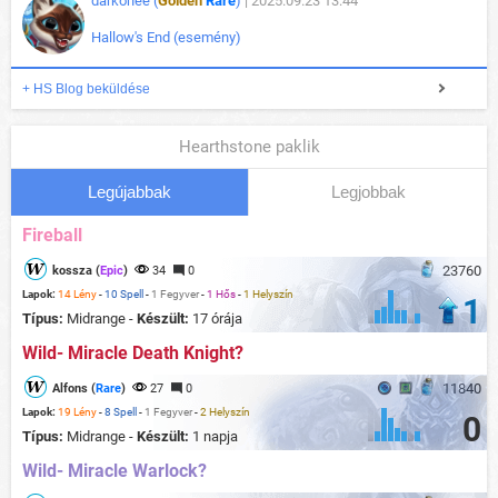
darkonee (
Golden
Rare
)
| 2025.09.23 13:44
Hallow's End (esemény)
+ HS Blog beküldése
Hearthstone paklik
Legújabbak
Legjobbak
Fireball
23760
kossza (
Epic
)
34
0
Lapok:
14 Lény
-
10 Spell
-
1 Fegyver
-
1 Hős
-
1 Helyszín
1
Típus:
Midrange -
Készült:
17 órája
Wild- Miracle Death Knight?
11840
Alfons (
Rare
)
27
0
Lapok:
19 Lény
-
8 Spell
-
1 Fegyver
-
2 Helyszín
0
Típus:
Midrange -
Készült:
1 napja
Wild- Miracle Warlock?