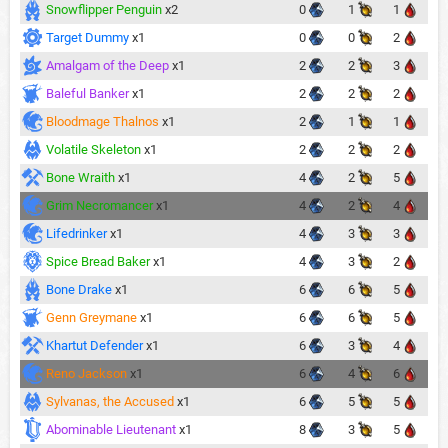
Snowflipper Penguin
x2
0
1
1
Target Dummy
x1
0
0
2
Amalgam of the Deep
x1
2
2
3
Baleful Banker
x1
2
2
2
Bloodmage Thalnos
x1
2
1
1
Volatile Skeleton
x1
2
2
2
Bone Wraith
x1
4
2
5
Grim Necromancer
x1
4
2
4
Lifedrinker
x1
4
3
3
Spice Bread Baker
x1
4
3
2
Bone Drake
x1
6
6
5
Genn Greymane
x1
6
6
5
Khartut Defender
x1
6
3
4
Reno Jackson
x1
6
4
6
Sylvanas, the Accused
x1
6
5
5
Abominable Lieutenant
x1
8
3
5