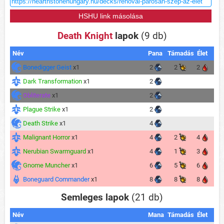
Death Knight
lapok
(9 db)
Név
Pana
Támadás
Élet
Bonedigger Geist
x1
2
2
2
Dark Transformation
x1
2
Obliterate
x1
2
Plague Strike
x1
2
Death Strike
x1
4
Malignant Horror
x1
4
2
4
Nerubian Swarmguard
x1
4
1
3
Gnome Muncher
x1
6
5
6
Boneguard Commander
x1
8
8
8
Semleges lapok
(21 db)
Név
Mana
Támadás
Élet