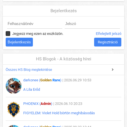
Bejelentkezés
Jegyezz meg ezen az eszközön.
Elfelejtett jelszó
Regisztráció
HS Blogok - A közösség hírei
Összes HS Blog megtekintése
darkonee (
Golden
Rare
)
| 2026.06.29 10:53
A Lila Erőd
PHOENIX (
Admin
)
| 2026.06.10 20:23
FIGYELEM: Violet Hold börtön meghibásodás