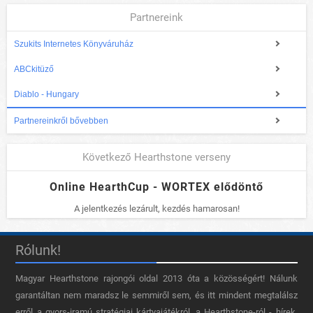
Partnereink
Szukits Internetes Könyváruház
ABCkitüző
Diablo - Hungary
Partnereinkről bővebben
Következő Hearthstone verseny
Online HearthCup - WORTEX elődöntő
A jelentkezés lezárult, kezdés hamarosan!
Rólunk!
Magyar Hearthstone​ rajongói oldal 2013 óta a közösségért! Nálunk
garantáltan nem maradsz le semmiről sem, és itt mindent megtalálsz
erről a gyors-iramú stratégiai kártyajátékról, a Hearthstone-ról - hírek,