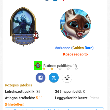
darkonee (
Golden
Rare
)
-
Közösségépítő
Közepes játékos
Létrehozott paklik:
35
365 napon belül:
0
Átlagos értékelés:
5.11
Leggyakoribb kaszt:
Priest
(Hihetetlen)