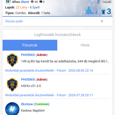
14240
Alfons (
Rare
)
68
0
Lapok:
22 Lény
-
8 Spell
3
Típus:
Combo -
Készült:
1 hete
Összes pakli
Legfrissebb hozzászólások
Fórumok
Hirek
PHOENIX (
Admin
)
149 új BG lap került be az adatbázisba, 644 db meglévő BG lap módosult, bekerültek az új képek a megváltozott lapokhoz is.
Weboldal javaslatok/észrevételek - Fórum · 2026.08.06 22:14
PHOENIX (
Admin
)
HSHU v31.3.0
Weboldal javaslatok/észrevételek - Fórum · 2026.07.28 20:17
Ekstone (
Common
)
Kedves Naplóm!