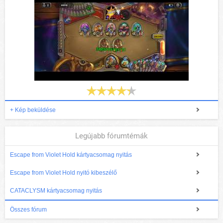
+ Kép beküldése
Legújabb fórumtémák
Escape from Violet Hold kártyacsomag nyitás
Escape from Violet Hold nyitó kibeszélő
CATACLYSM kártyacsomag nyitás
Összes fórum