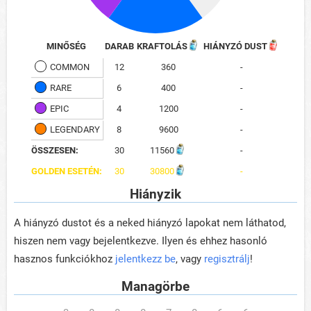
MINŐSÉG
DARAB
KRAFTOLÁS
HIÁNYZÓ DUST
COMMON
12
360
-
RARE
6
400
-
EPIC
4
1200
-
LEGENDARY
8
9600
-
ÖSSZESEN:
30
11560
-
GOLDEN ESETÉN:
30
30800
-
Hiányzik
A hiányzó dustot és a neked hiányzó lapokat nem láthatod,
hiszen nem vagy bejelentkezve. Ilyen és ehhez hasonló
hasznos funkciókhoz
jelentkezz be
, vagy
regisztrálj
!
Managörbe