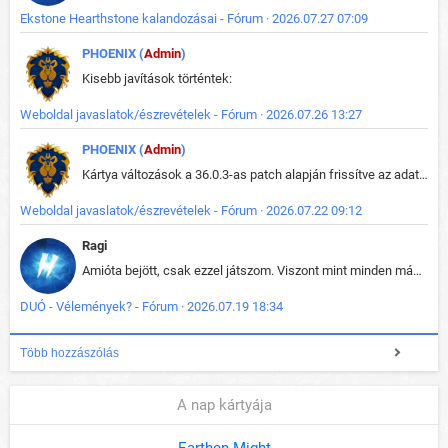
Ekstone Hearthstone kalandozásai - Fórum · 2026.07.27 07:09
PHOENIX (
Admin
)
Kisebb javítások történtek:
Weboldal javaslatok/észrevételek - Fórum · 2026.07.26 13:27
PHOENIX (
Admin
)
Kártya változások a 36.0.3-as patch alapján frissítve az adatbázisban (képek is cserélve).
Weboldal javaslatok/észrevételek - Fórum · 2026.07.22 09:12
Ragi
Amióta bejött, csak ezzel játszom. Viszont mint minden más - akár az alapjáték is, ez is baromira összetett lett. Néha már pár kör után is esélytelen az egész. Vagy irreállisan túltápol valaki, vagy lelép a partner, vagy csak hülye mint a segg. És amikor eljönne az én időm, na akkor jön el mindenki másé is. Engem jobban érdekelne, hogy ki milyen ratingen szokott játszani. Na ez lenne egy érdekes adat.
DUÓ - Vélemények? - Fórum · 2026.07.19 18:34
Több hozzászólás
A nap kártyája
Earthen Might