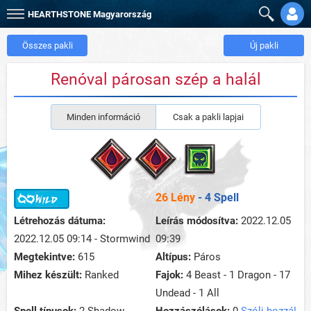
HEARTHSTONE
Magyarország
Összes pakli
Új pakli
Renóval párosan szép a halál
Minden információ
Csak a pakli lapjai
26 Lény
- 4 Spell
Létrehozás dátuma:
Leírás módosítva:
2022.12.05
2022.12.05 09:14 - Stormwind
09:39
Megtekintve:
615
Altípus:
Páros
Mihez készült:
Ranked
Fajok:
4 Beast - 1 Dragon - 17
Undead - 1 All