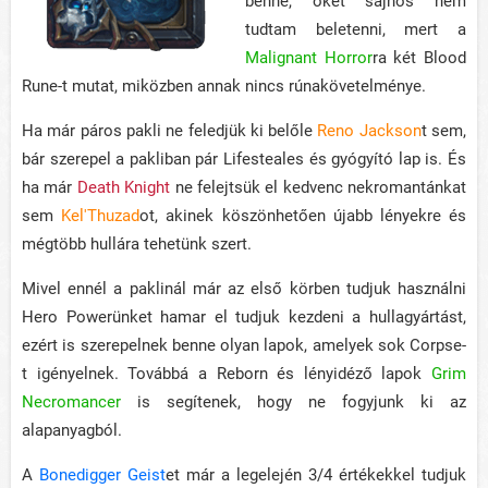
benne, őket sajnos nem
tudtam beletenni, mert a
Malignant Horror
ra két Blood
Rune-t mutat, miközben annak nincs rúnakövetelménye.
Ha már páros pakli ne feledjük ki belőle
Reno Jackson
t sem,
bár szerepel a pakliban pár Lifesteales és gyógyító lap is. És
ha már
Death Knight
ne felejtsük el kedvenc nekromantánkat
sem
Kel'Thuzad
ot, akinek köszönhetően újabb lényekre és
mégtöbb hullára tehetünk szert.
Mivel ennél a paklinál már az első körben tudjuk használni
Hero Powerünket hamar el tudjuk kezdeni a hullagyártást,
ezért is szerepelnek benne olyan lapok, amelyek sok Corpse-
t igényelnek. Továbbá a Reborn és lényidéző lapok
Grim
Necromancer
is segítenek, hogy ne fogyjunk ki az
alapanyagból.
A
Bonedigger Geist
et már a legelején 3/4 értékekkel tudjuk