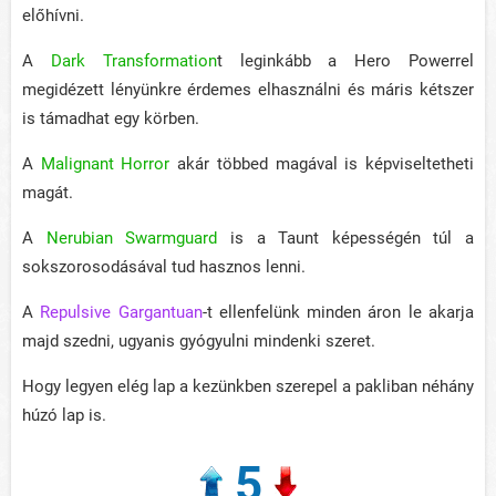
előhívni.
A
Dark Transformation
t leginkább a Hero Powerrel
megidézett lényünkre érdemes elhasználni és máris kétszer
is támadhat egy körben.
A
Malignant Horror
akár többed magával is képviseltetheti
magát.
A
Nerubian Swarmguard
is a Taunt képességén túl a
sokszorosodásával tud hasznos lenni.
A
Repulsive Gargantuan
-t ellenfelünk minden áron le akarja
majd szedni, ugyanis gyógyulni mindenki szeret.
Hogy legyen elég lap a kezünkben szerepel a pakliban néhány
húzó lap is.
5