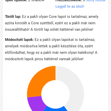
Spell típusok:
2 Shadow
Hozzászólások:
0
Szólj hozzá!
Legyél te az első!
Törölt lap:
Ez a pakli olyan Core lapot is tartalmaz, amely
azóta kirotált a Core szettből, ezért ez a pakli már nem
összeállítható! A törölt lap sötét háttérrel van jelölve!
Módosított lapok:
Ez a pakli olyan lapokat is tartalmaz,
amelyek módosítva lettek a pakli készítése óta, ezért
előfordulhat, hogy ez a pakli már nem olyan hatékony! A
módosított lapok piros háttérrel vannak jelölve!