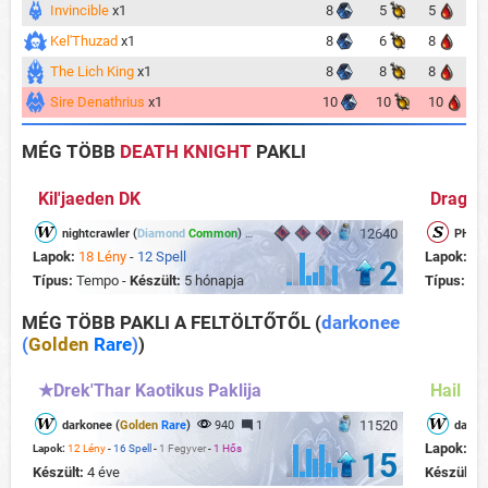
Invincible
x1
8
5
5
Kel'Thuzad
x1
8
6
8
The Lich King
x1
8
8
8
Sire Denathrius
x1
10
10
10
MÉG TÖBB
DEATH KNIGHT
PAKLI
Kil'jaeden DK
Dragon 
12640
nightcrawler (
Diamond
Common
)
219
0
PHOEN
Lapok:
18 Lény
-
12 Spell
Lapok:
28
2
Típus:
Tempo -
Készült:
5 hónapja
Típus:
Te
MÉG TÖBB PAKLI A FELTÖLTŐTŐL
(
darkonee
(
Golden
Rare
)
)
★Drek'Thar Kaotikus Paklija
Hail Hy
11520
darkonee (
Golden
Rare
)
940
1
darko
Lapok:
22
Lapok:
12 Lény
-
16 Spell
-
1 Fegyver
-
1 Hős
15
Készült:
4 éve
Készült:
4