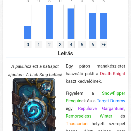
0
1
2
3
4
5
6
7+
Leírás
Egy páros manakészletet
A paklihoz ezt a hátlapot
használó pakli a
Death Knight
ajánlom: A Lich King hátlap!
kaszt kedvelőinek.
Figyelem a
Snowflipper
Penguin
ek és a
Target Dummy
egy
Repulsive Gargantuan
,
Remorseless Winter
és
Thassarian
helyett szerepel