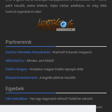
pakli készítő, aréna értékek, teljes kártya adatbázis, és még több
funkció regisztráció után!
Partnereink
Szukits Internetes Könyváruház
- WarCraft könyvek magyarul
ABCkitűző.hu
- Minden, ami kitűző!
Diablo Hungary
- Hivatalos magyar Diablo rajongói oldal
Blizzard Entertainment
- A legjobb játékok készítői
Egyebek
Cikk beküldése
- Van egy nagyszerű cikked? Küldd be nekünk!
Támogass minket
- Tetszik az oldal? Segíts, hogy fennmaradhasson!