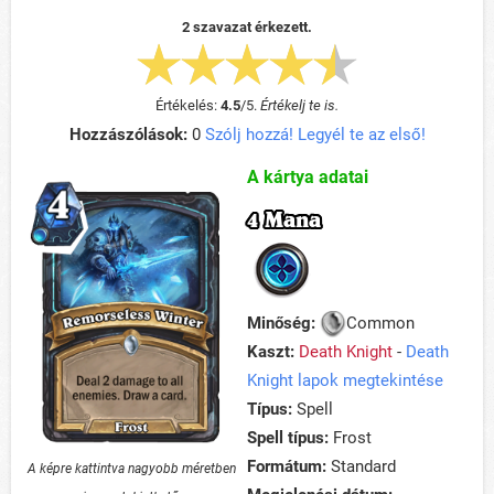
2 szavazat érkezett.
Értékelés:
4.5
/
5
.
Értékelj te is.
Hozzászólások:
0
Szólj hozzá! Legyél te az első!
A kártya adatai
4 Mana
Minőség:
Common
Kaszt:
Death Knight
-
Death
Knight lapok megtekintése
Típus:
Spell
Spell típus:
Frost
Formátum:
Standard
A képre kattintva nagyobb méretben