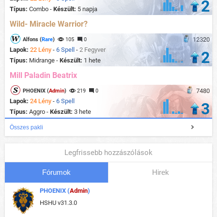
2
Típus:
Combo -
Készült:
5 napja
Wild- Miracle Warrior?
12320
Alfons (
Rare
)
105
0
Lapok:
22 Lény
-
6 Spell
-
2 Fegyver
2
Típus:
Midrange -
Készült:
1 hete
Mill Paladin Beatrix
7480
PHOENIX (
Admin
)
219
0
Lapok:
24 Lény
-
6 Spell
3
Típus:
Aggro -
Készült:
3 hete
Összes pakli
Legfrissebb hozzászólások
Fórumok
Hirek
PHOENIX (
Admin
)
HSHU v31.3.0