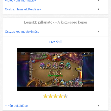
Violet Hold információk
Gyakran Ismételt Kérdések
Legjobb pillanatok - A közösség képei
Összes kép megtekintése
Overkill
+ Kép beküldése