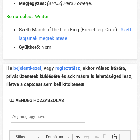
Megjegyzés:
[81452] Hero Powerje.
Remorseless Winter
Szett:
March of the Lich King (Eredetileg: Core) -
Szett
lapjainak megtekintése
Gyűjthető:
Nem
Ha
bejelentkezel
, vagy
regisztrálsz
, akkor válasz írására,
privát üzenetek küldésére és sok másra is lehetőséged lesz,
illetve a captchát sem kell kitöltened!
ÚJ VENDÉG HOZZÁSZÓLÁS
Stílus
Formátum