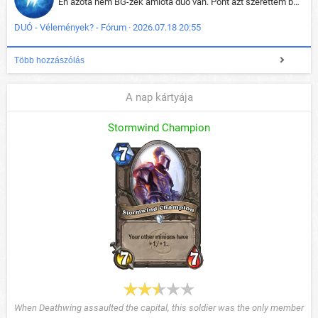
Én azóta nem BG-zek amióta duo van. Pont azt szerettem benne, hogy rajtam múlik mi történik, nem pedig a társamon. Kérem vissza a régi BG-t :D
DUÓ - Vélemények? - Fórum · 2026.07.18 20:55
Több hozzászólás
A nap kártyája
Stormwind Champion
When Deathwing assaulted the capital, this soldier was the only member