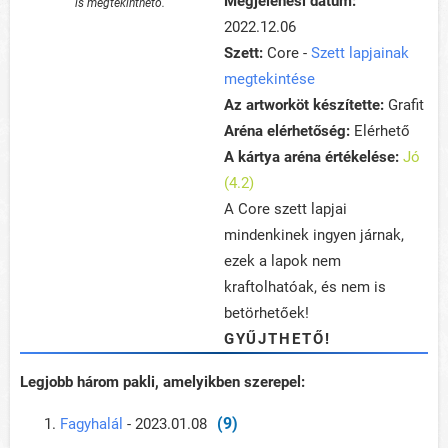
Megjelenési dátum:
is megtekinthető.
2022.12.06
Szett:
Core -
Szett lapjainak
megtekintése
Az artworköt készítette:
Grafit
Aréna elérhetőség:
Elérhető
A kártya aréna értékelése:
Jó
(4.2)
A Core szett lapjai
mindenkinek ingyen járnak,
ezek a lapok nem
kraftolhatóak, és nem is
betörhetőek!
GYŰJTHETŐ!
Legjobb három pakli, amelyikben szerepel:
(9)
Fagyhalál
- 2023.01.08