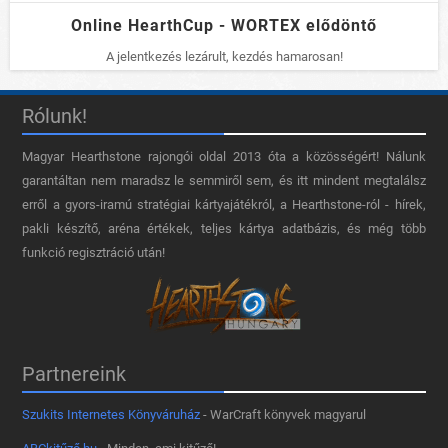
Online HearthCup - WORTEX elődöntő
A jelentkezés lezárult, kezdés hamarosan!
Rólunk!
Magyar Hearthstone​ rajongói oldal 2013 óta a közösségért! Nálunk
garantáltan nem maradsz le semmiről sem, és itt mindent megtalálsz
erről a gyors-iramú stratégiai kártyajátékról, a Hearthstone-ról - hírek,
pakli készítő, aréna értékek, teljes kártya adatbázis, és még több
funkció regisztráció után!
Partnereink
Szukits Internetes Könyváruház
- WarCraft könyvek magyarul