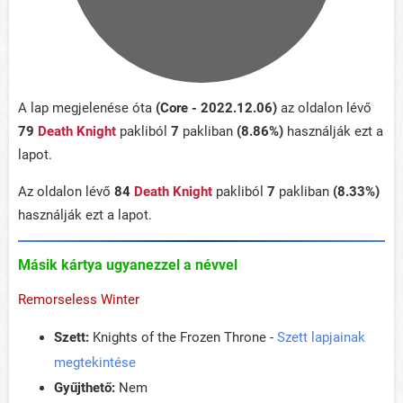
A lap megjelenése óta
(Core - 2022.12.06)
az oldalon lévő
79
Death Knight
pakliból
7
pakliban
(8.86%)
használják ezt a
lapot.
Az oldalon lévő
84
Death Knight
pakliból
7
pakliban
(8.33%)
használják ezt a lapot.
Másik kártya ugyanezzel a névvel
Remorseless Winter
Szett:
Knights of the Frozen Throne -
Szett lapjainak
megtekintése
Gyűjthető:
Nem