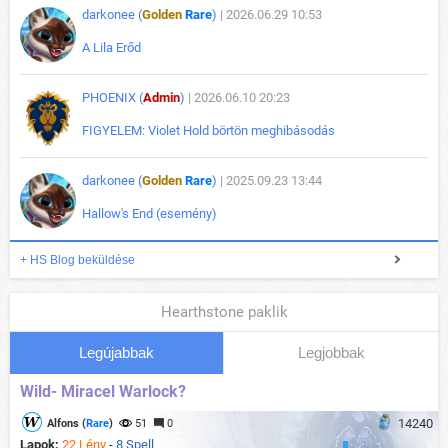
darkonee (
Golden
Rare
)
| 2026.06.29 10:53
A Lila Erőd
PHOENIX (
Admin
)
| 2026.06.10 20:23
FIGYELEM: Violet Hold börtön meghibásodás
darkonee (
Golden
Rare
)
| 2025.09.23 13:44
Hallow's End (esemény)
+ HS Blog beküldése
Hearthstone paklik
Legújabbak
Legjobbak
Wild- Miracel Warlock?
14240
Alfons (
Rare
)
51
0
Lapok:
22 Lény
-
8 Spell