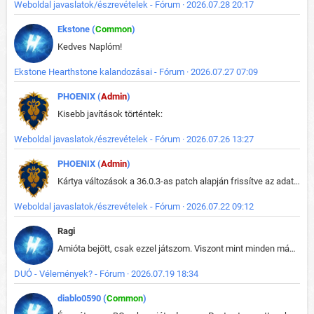
Weboldal javaslatok/észrevételek - Fórum · 2026.07.28 20:17
Ekstone (
Common
)
Kedves Naplóm!
Ekstone Hearthstone kalandozásai - Fórum · 2026.07.27 07:09
PHOENIX (
Admin
)
Kisebb javítások történtek:
Weboldal javaslatok/észrevételek - Fórum · 2026.07.26 13:27
PHOENIX (
Admin
)
Kártya változások a 36.0.3-as patch alapján frissítve az adatbázisban (képek is cserélve).
Weboldal javaslatok/észrevételek - Fórum · 2026.07.22 09:12
Ragi
Amióta bejött, csak ezzel játszom. Viszont mint minden más - akár az alapjáték is, ez is baromira összetett lett. Néha már pár kör után is esélytelen az egész. Vagy irreállisan túltápol valaki, vagy lelép a partner, vagy csak hülye mint a segg. És amikor eljönne az én időm, na akkor jön el mindenki másé is. Engem jobban érdekelne, hogy ki milyen ratingen szokott játszani. Na ez lenne egy érdekes adat.
DUÓ - Vélemények? - Fórum · 2026.07.19 18:34
diablo0590 (
Common
)