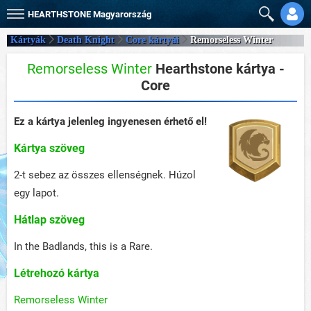
HEARTHSTONE
Magyarország
Kártyák
Death Knight
Core kártyái
Remorseless Winter
Remorseless Winter
Hearthstone kártya -
Core
Ez a kártya jelenleg ingyenesen érhető el!
Kártya szöveg
2-t sebez az összes ellenségnek. Húzol
egy lapot.
Hátlap szöveg
In the Badlands, this is a Rare.
Létrehozó kártya
Remorseless Winter