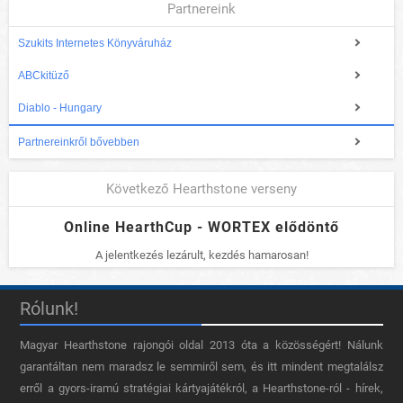
Partnereink
Szukits Internetes Könyváruház
ABCkitüző
Diablo - Hungary
Partnereinkről bővebben
Következő Hearthstone verseny
Online HearthCup - WORTEX elődöntő
A jelentkezés lezárult, kezdés hamarosan!
Rólunk!
Magyar Hearthstone​ rajongói oldal 2013 óta a közösségért! Nálunk
garantáltan nem maradsz le semmiről sem, és itt mindent megtalálsz
erről a gyors-iramú stratégiai kártyajátékról, a Hearthstone-ról - hírek,