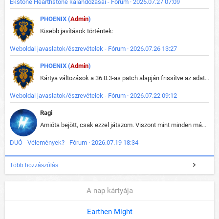
Ekstone Hearthstone kalandozásai - Fórum · 2026.07.27 07:09
PHOENIX (
Admin
)
Kisebb javítások történtek:
Weboldal javaslatok/észrevételek - Fórum · 2026.07.26 13:27
PHOENIX (
Admin
)
Kártya változások a 36.0.3-as patch alapján frissítve az adatbázisban (képek is cserélve).
Weboldal javaslatok/észrevételek - Fórum · 2026.07.22 09:12
Ragi
Amióta bejött, csak ezzel játszom. Viszont mint minden más - akár az alapjáték is, ez is baromira összetett lett. Néha már pár kör után is esélytelen az egész. Vagy irreállisan túltápol valaki, vagy lelép a partner, vagy csak hülye mint a segg. És amikor eljönne az én időm, na akkor jön el mindenki másé is. Engem jobban érdekelne, hogy ki milyen ratingen szokott játszani. Na ez lenne egy érdekes adat.
DUÓ - Vélemények? - Fórum · 2026.07.19 18:34
Több hozzászólás
A nap kártyája
Earthen Might