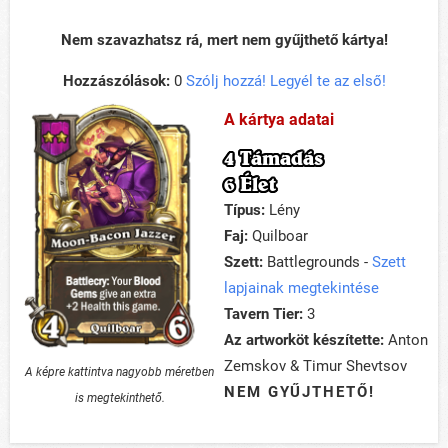
Nem szavazhatsz rá, mert nem gyűjthető kártya!
Hozzászólások:
0
Szólj hozzá! Legyél te az első!
A kártya adatai
4 Támadás
6 Élet
Típus:
Lény
Faj:
Quilboar
Szett:
Battlegrounds -
Szett
lapjainak megtekintése
Tavern Tier:
3
Az artworköt készítette:
Anton
Zemskov & Timur Shevtsov
A képre kattintva nagyobb méretben
NEM GYŰJTHETŐ!
is megtekinthető.