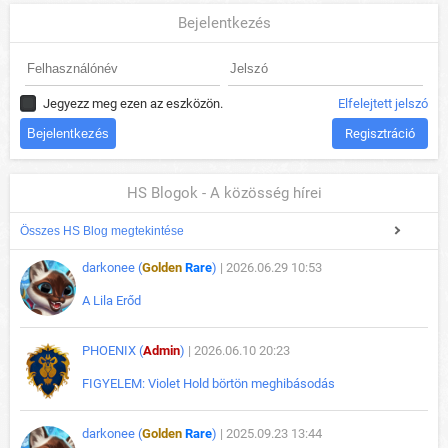
Bejelentkezés
Jegyezz meg ezen az eszközön.
Elfelejtett jelszó
Regisztráció
HS Blogok - A közösség hírei
Összes HS Blog megtekintése
darkonee (
Golden
Rare
)
| 2026.06.29 10:53
A Lila Erőd
PHOENIX (
Admin
)
| 2026.06.10 20:23
FIGYELEM: Violet Hold börtön meghibásodás
darkonee (
Golden
Rare
)
| 2025.09.23 13:44