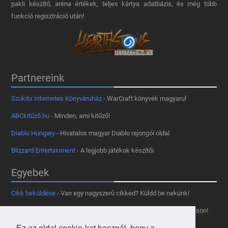
pakli készítő, aréna értékek, teljes kártya adatbázis, és még több
funkció regisztráció után!
Partnereink
Szukits Internetes Könyváruház
- WarCraft könyvek magyarul
ABCkitűző.hu
- Minden, ami kitűző!
Diablo Hungary
- Hivatalos magyar Diablo rajongói oldal
Blizzard Entertainment
- A legjobb játékok készítői
Egyebek
Cikk beküldése
- Van egy nagyszerű cikked? Küldd be nekünk!
Támogass minket
- Tetszik az oldal? Segíts, hogy fennmaradhasson!
Kapcsolat, médiaajánlat
- Lépj velünk kapcsolatba!