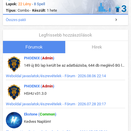
Lapok:
22 Lény
-
8 Spell
3
Típus:
Combo -
Készült:
1 hete
Összes pakli
Legfrissebb hozzászólások
Fórumok
Hirek
PHOENIX (
Admin
)
149 új BG lap került be az adatbázisba, 644 db meglévő BG lap módosult, bekerültek az új képek a megváltozott lapokhoz is.
Weboldal javaslatok/észrevételek - Fórum · 2026.08.06 22:14
PHOENIX (
Admin
)
HSHU v31.3.0
Weboldal javaslatok/észrevételek - Fórum · 2026.07.28 20:17
Ekstone (
Common
)
Kedves Naplóm!