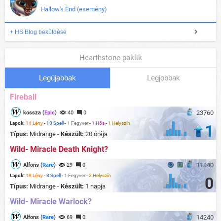
Hallow's End (esemény)
+ HS Blog beküldése
Hearthstone paklik
Legújabbak
Legjobbak
Fireball
23760
kossza (
Epic
)
40
0
Lapok:
14 Lény
-
10 Spell
-
1 Fegyver
-
1 Hős
-
1 Helyszín
1
Típus:
Midrange -
Készült:
20 órája
Wild- Miracle Death Knight?
11840
Alfons (
Rare
)
29
0
Lapok:
19 Lény
-
8 Spell
-
1 Fegyver
-
2 Helyszín
0
Típus:
Midrange -
Készült:
1 napja
Wild- Miracle Warlock?
14240
Alfons (
Rare
)
69
0