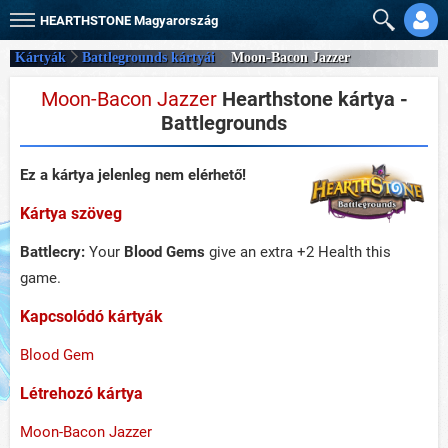
HEARTHSTONE
Magyarország
Kártyák
Battlegrounds kártyái
Moon-Bacon Jazzer
Moon-Bacon Jazzer
Hearthstone kártya -
Battlegrounds
Ez a kártya jelenleg nem elérhető!
Kártya szöveg
Battlecry:
Your
Blood Gems
give an extra +2 Health this
game.
Kapcsolódó kártyák
Blood Gem
Létrehozó kártya
Moon-Bacon Jazzer