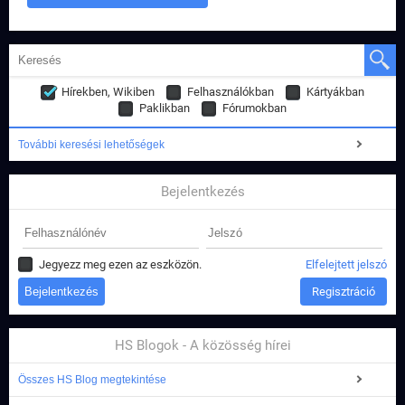
Hírekben, Wikiben
Felhasználókban
Kártyákban
Paklikban
Fórumokban
További keresési lehetőségek
Bejelentkezés
Jegyezz meg ezen az eszközön.
Elfelejtett jelszó
Regisztráció
HS Blogok - A közösség hírei
Összes HS Blog megtekintése