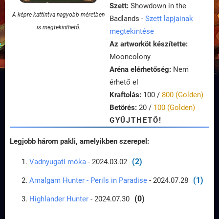
Szett:
Showdown in the
A képre kattintva nagyobb méretben
Badlands -
Szett lapjainak
is megtekinthető.
megtekintése
Az artworköt készítette:
Mooncolony
Aréna elérhetőség:
Nem
érhető el
Kraftolás:
100 /
800 (Golden)
Betörés:
20 /
100 (Golden)
GYŰJTHETŐ!
Legjobb három pakli, amelyikben szerepel:
(2)
Vadnyugati móka
- 2024.03.02
(1)
Amalgam Hunter - Perils in Paradise
- 2024.07.28
(0)
Highlander Hunter
- 2024.07.30