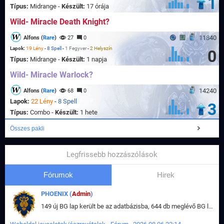
1
Típus:
Midrange -
Készült:
17 órája
Wild- Miracle Death Knight?
11840
Alfons (
Rare
)
27
0
Lapok:
19 Lény
-
8 Spell
-
1 Fegyver
-
2 Helyszín
0
Típus:
Midrange -
Készült:
1 napja
Wild- Miracle Warlock?
14240
Alfons (
Rare
)
68
0
Lapok:
22 Lény
-
8 Spell
3
Típus:
Combo -
Készült:
1 hete
Összes pakli
Legfrissebb hozzászólások
Fórumok
Hirek
PHOENIX (
Admin
)
149 új BG lap került be az adatbázisba, 644 db meglévő BG lap módosult, bekerültek az új képek a megváltozott lapokhoz is.