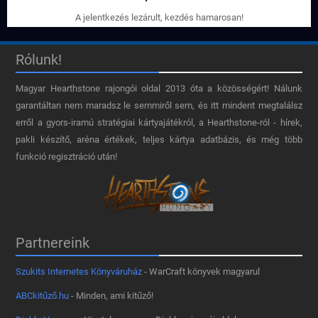
A jelentkezés lezárult, kezdés hamarosan!
Rólunk!
Magyar Hearthstone​ rajongói oldal 2013 óta a közösségért! Nálunk
garantáltan nem maradsz le semmiről sem, és itt mindent megtalálsz
erről a gyors-iramú stratégiai kártyajátékról, a Hearthstone-ról - hírek,
pakli készítő, aréna értékek, teljes kártya adatbázis, és még több
funkció regisztráció után!
Partnereink
Szukits Internetes Könyváruház
- WarCraft könyvek magyarul
ABCkitűző.hu
- Minden, ami kitűző!