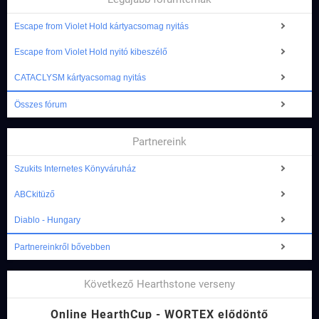
Escape from Violet Hold kártyacsomag nyitás
Escape from Violet Hold nyitó kibeszélő
CATACLYSM kártyacsomag nyitás
Összes fórum
Partnereink
Szukits Internetes Könyváruház
ABCkitüző
Diablo - Hungary
Partnereinkről bővebben
Következő Hearthstone verseny
Online HearthCup - WORTEX elődöntő