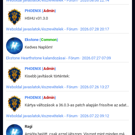
Weboldal javaslatok/észrevételek - Fórum · 2026.08.06 22:14
PHOENIX (
Admin
)
HSHU v31.3.0
Weboldal javaslatok/észrevételek - Fórum · 2026.07.28 20:17
Ekstone (
Common
)
Kedves Naplóm!
Ekstone Hearthstone kalandozásai - Fórum · 2026.07.27 07:09
PHOENIX (
Admin
)
Kisebb javítások történtek:
Weboldal javaslatok/észrevételek - Fórum · 2026.07.26 13:27
PHOENIX (
Admin
)
Kártya változások a 36.0.3-as patch alapján frissítve az adatbázisban (képek is cserélve).
Weboldal javaslatok/észrevételek - Fórum · 2026.07.22 09:12
Ragi
Amióta bejött, csak ezzel játszom. Viszont mint minden más - akár az alapjáték is, ez is baromira összetett lett. Néha már pár kör után is esélytelen az egész. Vagy irreállisan túltápol valaki, vagy lelép a partner, vagy csak hülye mint a segg. És amikor eljönne az én időm, na akkor jön el mindenki másé is. Engem jobban érdekelne, hogy ki milyen ratingen szokott játszani. Na ez lenne egy érdekes adat.