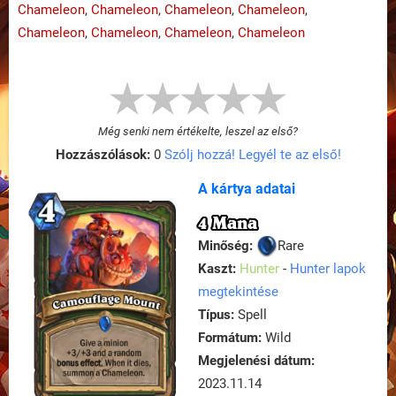
Chameleon
,
Chameleon
,
Chameleon
,
Chameleon
,
Chameleon
,
Chameleon
,
Chameleon
,
Chameleon
Még senki nem értékelte, leszel az első?
Hozzászólások:
0
Szólj hozzá! Legyél te az első!
A kártya adatai
4 Mana
Minőség:
Rare
Kaszt:
Hunter
-
Hunter lapok
megtekintése
Típus:
Spell
Formátum:
Wild
Megjelenési dátum:
2023.11.14