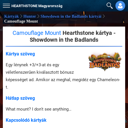
HEARTHSTONE
Magyarország
Kártyák
Hunter
Showdown in the Badlands kártyái
Camouflage Mount
Camouflage Mount
Hearthstone kártya -
Showdown in the Badlands
Kártya szöveg
Egy lénynek +3/+3-at és egy
véletlenszerűen kiválasztott bónusz
képességet ad. Amikor az meghal, megidéz egy Chameleon-
t.
Hátlap szöveg
What mount? I don't see anything…
Kapcsolódó kártyák