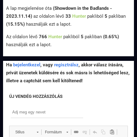
A lap megjelenése óta
(Showdown in the Badlands -
2023.11.14)
az oldalon lévő
33
Hunter
pakliból
5
pakliban
(15.15%)
használják ezt a lapot.
Az oldalon lévő
766
Hunter
pakliból
5
pakliban
(0.65%)
használják ezt a lapot.
Ha
bejelentkezel
, vagy
regisztrálsz
, akkor válasz írására,
privát üzenetek küldésére és sok másra is lehetőséged lesz,
illetve a captchát sem kell kitöltened!
ÚJ VENDÉG HOZZÁSZÓLÁS
Stílus
Formátum