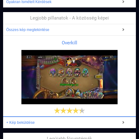
Gyakran Ismételt Kérdések
Legjobb pillanatok - A közösség képei
Összes kép megtekintése
Overkill
+ Kép beküldése
Legújabb fórumtémák