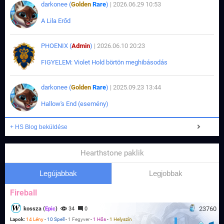
darkonee (
Golden
Rare
)
| 2026.06.29 10:53
A Lila Erőd
PHOENIX (
Admin
)
| 2026.06.10 20:23
FIGYELEM: Violet Hold börtön meghibásodás
darkonee (
Golden
Rare
)
| 2025.09.23 13:44
Hallow's End (esemény)
+ HS Blog beküldése
Hearthstone paklik
Legújabbak
Legjobbak
Fireball
23760
kossza (
Epic
)
34
0
Lapok:
14 Lény
-
10 Spell
-
1 Fegyver
-
1 Hős
-
1 Helyszín