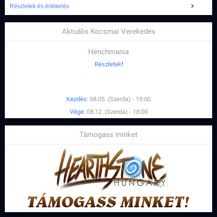
Részletek és értékelés
Aktuális Kocsmai Verekedés
Henchmania
Részletek
!
Kezdés:
08.05. (Szerda) - 19:00
Vége:
08.12. (Szerda) - 18:00
Támogass minket