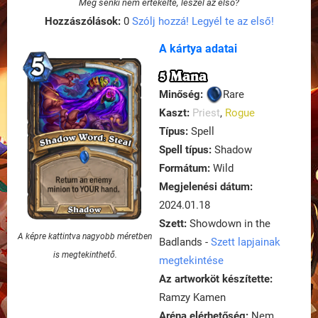
Még senki nem értékelte, leszel az első?
Hozzászólások:
0
Szólj hozzá! Legyél te az első!
A kártya adatai
5 Mana
Minőség:
Rare
Kaszt:
Priest
,
Rogue
Típus:
Spell
Spell típus:
Shadow
Formátum:
Wild
Megjelenési dátum:
2024.01.18
Szett:
Showdown in the
A képre kattintva nagyobb méretben
Badlands -
Szett lapjainak
is megtekinthető.
megtekintése
Az artworköt készítette:
Ramzy Kamen
Aréna elérhetőség:
Nem