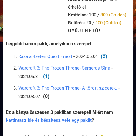
érhető el
Kraftolás:
100 /
800 (Golden)
Betörés:
20 /
100 (Golden)
GYŰJTHETŐ!
Legjobb három pakli, amelyikben szerepel:
(2)
Raza a 4zeten Quest Priest
- 2024.05.04
Warcraft 3: The Frozen Throne- Sargeras Sírja
-
(1)
2024.05.31
Warcraft 3: The Frozen Throne- A törött szigetek.
-
(0)
2024.03.07
Ez a kártya összesen 3 pakliban szerepel! Miért nem
kattintasz ide és készítesz vele egy paklit
?