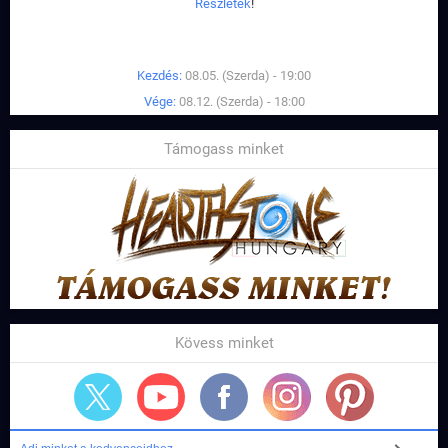
Részletek
!
Kezdés:
08.05. (Szerda) - 19:00
Vége:
08.12. (Szerda) - 18:00
Támogass minket
Kövess minket