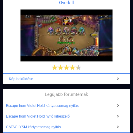
Overkill
+ Kép beküldése
Legújabb fórumtémák
Escape from Violet Hold kártyacsomag nyitás
Escape from Violet Hold nyitó kibeszélő
CATACLYSM kártyacsomag nyitás