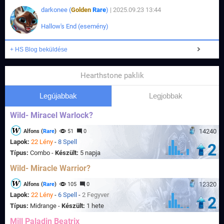
darkonee (
Golden
Rare
)
| 2025.09.23 13:44
Hallow's End (esemény)
+ HS Blog beküldése
Hearthstone paklik
Legújabbak
Legjobbak
Wild- Miracel Warlock?
14240
Alfons (
Rare
)
51
0
Lapok:
22 Lény
-
8 Spell
2
Típus:
Combo -
Készült:
5 napja
Wild- Miracle Warrior?
12320
Alfons (
Rare
)
105
0
Lapok:
22 Lény
-
6 Spell
-
2 Fegyver
2
Típus:
Midrange -
Készült:
1 hete
Mill Paladin Beatrix