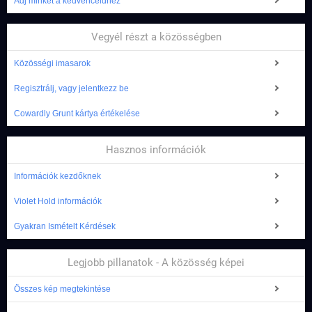
Adj minket a kedvenceidhez
Vegyél részt a közösségben
Közösségi imasarok
Regisztrálj, vagy jelentkezz be
Cowardly Grunt kártya értékelése
Hasznos információk
Információk kezdőknek
Violet Hold információk
Gyakran Ismételt Kérdések
Legjobb pillanatok - A közösség képei
Összes kép megtekintése