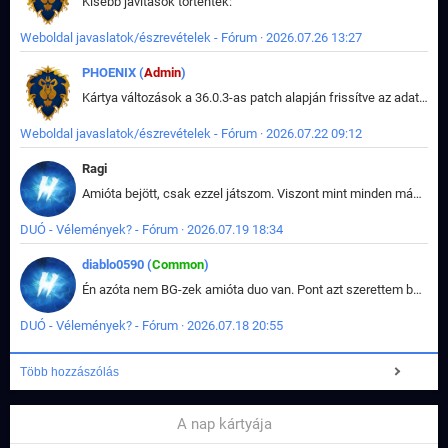
Kisebb javítások történtek:
Weboldal javaslatok/észrevételek - Fórum · 2026.07.26 13:27
PHOENIX (
Admin
)
Kártya változások a 36.0.3-as patch alapján frissítve az adatbázisban (képek is cserélve).
Weboldal javaslatok/észrevételek - Fórum · 2026.07.22 09:12
Ragi
Amióta bejött, csak ezzel játszom. Viszont mint minden más - akár az alapjáték is, ez is baromira összetett lett. Néha már pár kör után is esélytelen az egész. Vagy irreállisan túltápol valaki, vagy lelép a partner, vagy csak hülye mint a segg. És amikor eljönne az én időm, na akkor jön el mindenki másé is. Engem jobban érdekelne, hogy ki milyen ratingen szokott játszani. Na ez lenne egy érdekes adat.
DUÓ - Vélemények? - Fórum · 2026.07.19 18:34
diablo0590 (
Common
)
Én azóta nem BG-zek amióta duo van. Pont azt szerettem benne, hogy rajtam múlik mi történik, nem pedig a társamon. Kérem vissza a régi BG-t :D
DUÓ - Vélemények? - Fórum · 2026.07.18 20:55
Több hozzászólás
A nap kártyája