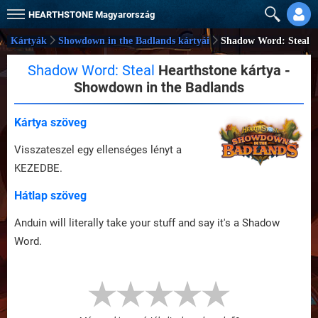
HEARTHSTONE
Magyarország
Kártyák
Showdown in the Badlands kártyái
Shadow Word: Steal
Shadow Word: Steal
Hearthstone kártya -
Showdown in the Badlands
Kártya szöveg
Visszateszel egy ellenséges lényt a
KEZEDBE.
Hátlap szöveg
Anduin will literally take your stuff and say it's a Shadow
Word.