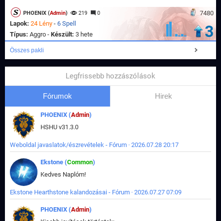
7480
PHOENIX (
Admin
)
219
0
Lapok:
24 Lény
-
6 Spell
3
Típus:
Aggro -
Készült:
3 hete
Összes pakli
Legfrissebb hozzászólások
Fórumok
Hirek
PHOENIX (
Admin
)
HSHU v31.3.0
Weboldal javaslatok/észrevételek - Fórum · 2026.07.28 20:17
Ekstone (
Common
)
Kedves Naplóm!
Ekstone Hearthstone kalandozásai - Fórum · 2026.07.27 07:09
PHOENIX (
Admin
)