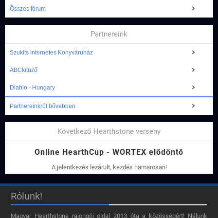
Összes fórum
Partnereink
Szukits Internetes Könyváruház
ABCkitüző
Diablo - Hungary
Partnereinkről bővebben
Következő Hearthstone verseny
Online HearthCup - WORTEX elődöntő
A jelentkezés lezárult, kezdés hamarosan!
Rólunk!
Magyar Hearthstone​ rajongói oldal 2013 óta a közösségért! Nálunk