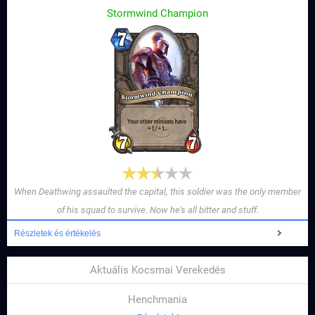
Stormwind Champion
When Deathwing assaulted the capital, this soldier was the only member
of his squad to survive. Now he's all bitter and stuff.
Részletek és értékelés
Aktuális Kocsmai Verekedés
Henchmania