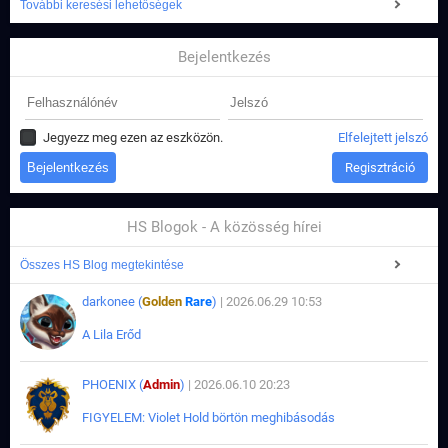
További keresési lehetőségek
Bejelentkezés
Jegyezz meg ezen az eszközön.
Elfelejtett jelszó
Regisztráció
HS Blogok - A közösség hírei
Összes HS Blog megtekintése
darkonee (
Golden
Rare
)
| 2026.06.29 10:53
A Lila Erőd
PHOENIX (
Admin
)
| 2026.06.10 20:23
FIGYELEM: Violet Hold börtön meghibásodás