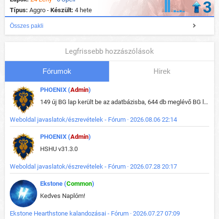
3
Típus:
Aggro -
Készült:
4 hete
Összes pakli
Legfrissebb hozzászólások
Fórumok
Hirek
PHOENIX (
Admin
)
149 új BG lap került be az adatbázisba, 644 db meglévő BG lap módosult, bekerültek az új képek a megváltozott lapokhoz is.
Weboldal javaslatok/észrevételek - Fórum · 2026.08.06 22:14
PHOENIX (
Admin
)
HSHU v31.3.0
Weboldal javaslatok/észrevételek - Fórum · 2026.07.28 20:17
Ekstone (
Common
)
Kedves Naplóm!
Ekstone Hearthstone kalandozásai - Fórum · 2026.07.27 07:09