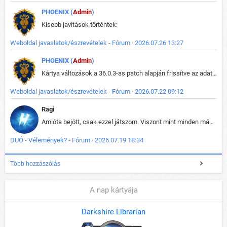
PHOENIX (
Admin
)
Kisebb javítások történtek:
Weboldal javaslatok/észrevételek - Fórum · 2026.07.26 13:27
PHOENIX (
Admin
)
Kártya változások a 36.0.3-as patch alapján frissítve az adatbázisban (képek is cserélve).
Weboldal javaslatok/észrevételek - Fórum · 2026.07.22 09:12
Ragi
Amióta bejött, csak ezzel játszom. Viszont mint minden más - akár az alapjáték is, ez is baromira összetett lett. Néha már pár kör után is esélytelen az egész. Vagy irreállisan túltápol valaki, vagy lelép a partner, vagy csak hülye mint a segg. És amikor eljönne az én időm, na akkor jön el mindenki másé is. Engem jobban érdekelne, hogy ki milyen ratingen szokott játszani. Na ez lenne egy érdekes adat.
DUÓ - Vélemények? - Fórum · 2026.07.19 18:34
Több hozzászólás
A nap kártyája
Darkshire Librarian