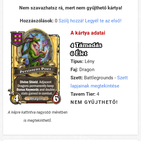
Nem szavazhatsz rá, mert nem gyűjthető kártya!
Hozzászólások:
0
Szólj hozzá! Legyél te az első!
A kártya adatai
4 Támadás
6 Élet
Típus:
Lény
Faj:
Dragon
Szett:
Battlegrounds -
Szett
lapjainak megtekintése
Tavern Tier:
4
NEM GYŰJTHETŐ!
A képre kattintva nagyobb méretben
is megtekinthető.