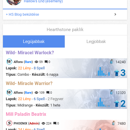
Hallow's End (esemény)
+ HS Blog beküldése
Hearthstone paklik
Legújabbak
Legjobbak
Wild- Miracel Warlock?
14240
Alfons (
Rare
)
59
0
Lapok:
22 Lény
-
8 Spell
3
Típus:
Combo -
Készült:
6 napja
Wild- Miracle Warrior?
12320
Alfons (
Rare
)
109
0
Lapok:
22 Lény
-
6 Spell
-
2 Fegyver
2
Típus:
Midrange -
Készült:
1 hete
Mill Paladin Beatrix
7480
PHOENIX (
Admin
)
224
0
Lapok:
24 Lény
-
6 Spell