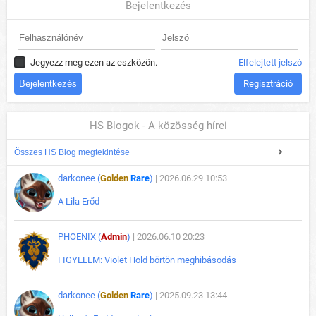
Bejelentkezés
Jegyezz meg ezen az eszközön.
Elfelejtett jelszó
Regisztráció
HS Blogok - A közösség hírei
Összes HS Blog megtekintése
darkonee (
Golden
Rare
)
| 2026.06.29 10:53
A Lila Erőd
PHOENIX (
Admin
)
| 2026.06.10 20:23
FIGYELEM: Violet Hold börtön meghibásodás
darkonee (
Golden
Rare
)
| 2025.09.23 13:44