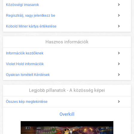
Közösségi imasarok
Regisztrálj, vagy jelentkezz be
Kobold Miner kártya értékelése
Hasznos információk
Információk kezdőknek
Violet Hold információk
Gyakran Ismételt Kérdések
Legjobb pillanatok - A közösség képei
Összes kép megtekintése
Overkill