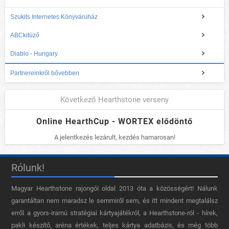
Szukits Internetes Könyváruház
ABCkitüző
Diablo - Hungary
Partnereinkről bővebben
Következő Hearthstone verseny
Online HearthCup - WORTEX elődöntő
A jelentkezés lezárult, kezdés hamarosan!
Rólunk!
Magyar Hearthstone​ rajongói oldal 2013 óta a közösségért! Nálunk
garantáltan nem maradsz le semmiről sem, és itt mindent megtalálsz
erről a gyors-iramú stratégiai kártyajátékról, a Hearthstone-ról - hírek,
pakli készítő, aréna értékek, teljes kártya adatbázis, és még több