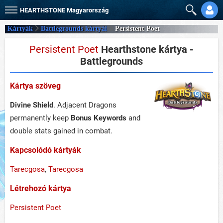
HEARTHSTONE
Magyarország
Kártyák
Battlegrounds kártyái
Persistent Poet
Persistent Poet
Hearthstone kártya -
Battlegrounds
Kártya szöveg
Divine Shield
. Adjacent Dragons
permanently keep
Bonus Keyword
s
and
double stats gained in combat.
Kapcsolódó kártyák
Tarecgosa
,
Tarecgosa
Létrehozó kártya
Persistent Poet