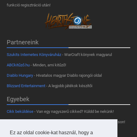
funkció regisztráció után!
Partnereink
Szukits Internetes Könyváruház
- WarCraft könyvek magyarul
ABCkitűző.hu
- Minden, ami kitűző!
Diablo Hungary
- Hivatalos magyar Diablo rajongói oldal
Blizzard Entertainment
- A legjobb játékok készítői
Egyebek
Cikk beküldése
- Van egy nagyszerű cikked? Küldd be nekünk!
Támogass minket
- Tetszik az oldal? Segíts, hogy fennmaradhasson!
Ez az oldal cookie-kat használ, hogy a
Kapcsolat, médiaajánlat
- Lépj velünk kapcsolatba!