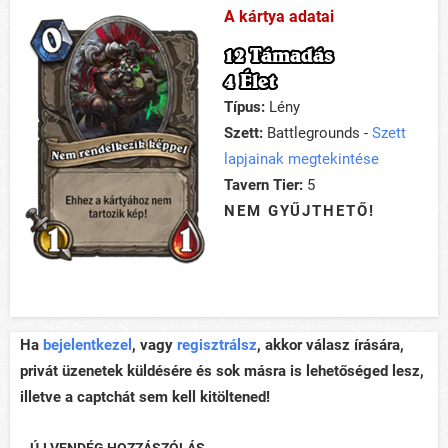
A kártya adatai
12 Támadás
4 Élet
Típus:
Lény
Szett:
Battlegrounds -
Szett
lapjainak megtekintése
Tavern Tier:
5
NEM GYŰJTHETŐ!
Ha
bejelentkezel
, vagy
regisztrálsz
, akkor válasz írására,
privát üzenetek küldésére és sok másra is lehetőséged lesz,
illetve a captchát sem kell kitöltened!