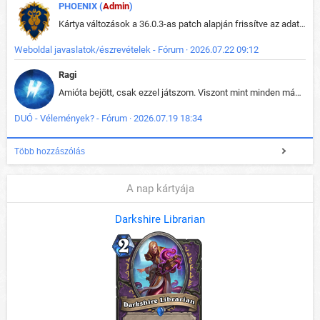
PHOENIX (
Admin
)
Kártya változások a 36.0.3-as patch alapján frissítve az adatbázisban (képek is cserélve).
Weboldal javaslatok/észrevételek - Fórum · 2026.07.22 09:12
Ragi
Amióta bejött, csak ezzel játszom. Viszont mint minden más - akár az alapjáték is, ez is baromira összetett lett. Néha már pár kör után is esélytelen az egész. Vagy irreállisan túltápol valaki, vagy lelép a partner, vagy csak hülye mint a segg. És amikor eljönne az én időm, na akkor jön el mindenki másé is. Engem jobban érdekelne, hogy ki milyen ratingen szokott játszani. Na ez lenne egy érdekes adat.
DUÓ - Vélemények? - Fórum · 2026.07.19 18:34
Több hozzászólás
A nap kártyája
Darkshire Librarian