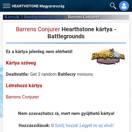
HEARTHSTONE
Magyarország
Kártyák
Battlegrounds kártyái
Barrens Conjurer
Barrens Conjurer
Hearthstone kártya -
Battlegrounds
Ez a kártya jelenleg nem elérhető!
Kártya szöveg
Deathrattle:
Get 2 random
Battlecry
minions.
Létrehozó kártya
Barrens Conjurer
Nem szavazhatsz rá, mert nem gyűjthető kártya!
Hozzászólások:
0
Szólj hozzá! Legyél te az első!