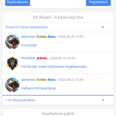
Regisztráció
HS Blogok - A közösség hírei
Összes HS Blog megtekintése
darkonee (
Golden
Rare
)
| 2026.06.29 10:53
A Lila Erőd
PHOENIX (
Admin
)
| 2026.06.10 20:23
FIGYELEM: Violet Hold börtön meghibásodás
darkonee (
Golden
Rare
)
| 2025.09.23 13:44
Hallow's End (esemény)
+ HS Blog beküldése
Hearthstone paklik