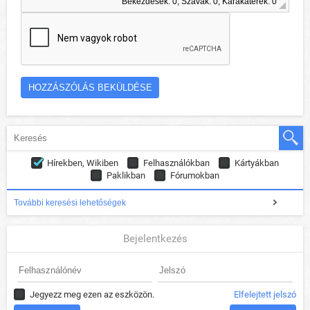
Bekezdések: 0, Szavak: 0, Karakaterek: 0
Hírekben, Wikiben
Felhasználókban
Kártyákban
Paklikban
Fórumokban
További keresési lehetőségek
Bejelentkezés
Jegyezz meg ezen az eszközön.
Elfelejtett jelszó