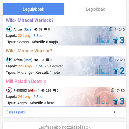
Legújabbak
Legjobbak
Wild- Miracel Warlock?
14240
Alfons (
Rare
)
59
0
Lapok:
22 Lény
-
8 Spell
3
Típus:
Combo -
Készült:
6 napja
Wild- Miracle Warrior?
12320
Alfons (
Rare
)
108
0
Lapok:
22 Lény
-
6 Spell
-
2 Fegyver
2
Típus:
Midrange -
Készült:
1 hete
Mill Paladin Beatrix
7480
PHOENIX (
Admin
)
224
0
Lapok:
24 Lény
-
6 Spell
3
Típus:
Aggro -
Készült:
3 hete
Összes pakli
Legfrissebb hozzászólások