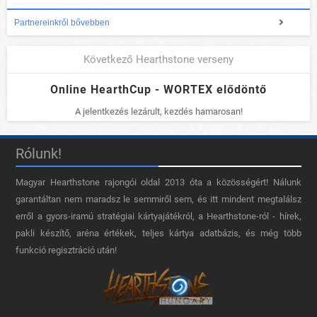
Partnereinkről bővebben
Következő Hearthstone verseny
Online HearthCup - WORTEX elődöntő
A jelentkezés lezárult, kezdés hamarosan!
Rólunk!
Magyar Hearthstone​ rajongói oldal 2013 óta a közösségért! Nálunk
garantáltan nem maradsz le semmiről sem, és itt mindent megtalálsz
erről a gyors-iramú stratégiai kártyajátékról, a Hearthstone-ról - hírek,
pakli készítő, aréna értékek, teljes kártya adatbázis, és még több
funkció regisztráció után!