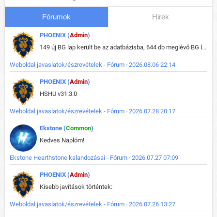
Fórumok
Hirek
PHOENIX (
Admin
)
149 új BG lap került be az adatbázisba, 644 db meglévő BG lap módosult, bekerültek az új képek a megváltozott lapokhoz is.
Weboldal javaslatok/észrevételek - Fórum · 2026.08.06 22:14
PHOENIX (
Admin
)
HSHU v31.3.0
Weboldal javaslatok/észrevételek - Fórum · 2026.07.28 20:17
Ekstone (
Common
)
Kedves Naplóm!
Ekstone Hearthstone kalandozásai - Fórum · 2026.07.27 07:09
PHOENIX (
Admin
)
Kisebb javítások történtek:
Weboldal javaslatok/észrevételek - Fórum · 2026.07.26 13:27