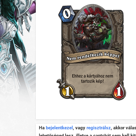
Ha
bejelentkezel
, vagy
regisztrálsz
, akkor vála
lehetőséged lesz, illetve a captchát sem kell kit