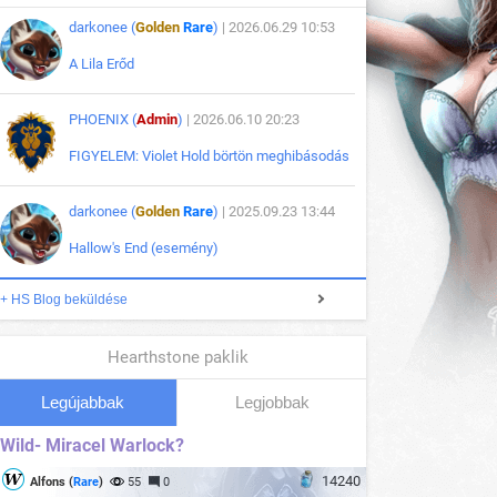
darkonee (
Golden
Rare
)
| 2026.06.29 10:53
A Lila Erőd
PHOENIX (
Admin
)
| 2026.06.10 20:23
FIGYELEM: Violet Hold börtön meghibásodás
darkonee (
Golden
Rare
)
| 2025.09.23 13:44
Hallow's End (esemény)
+ HS Blog beküldése
Hearthstone paklik
Legújabbak
Legjobbak
Wild- Miracel Warlock?
14240
Alfons (
Rare
)
55
0