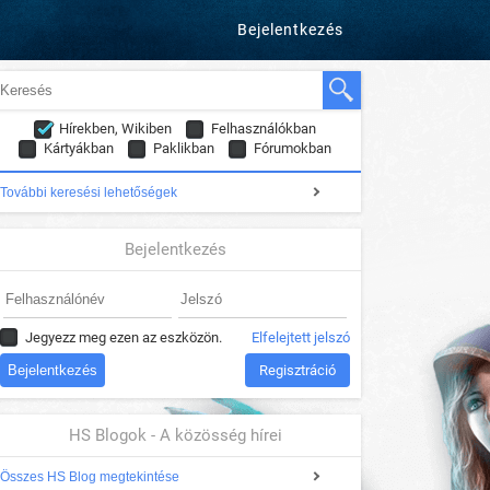
Bejelentkezés
Hírekben, Wikiben
Felhasználókban
Kártyákban
Paklikban
Fórumokban
További keresési lehetőségek
Bejelentkezés
Jegyezz meg ezen az eszközön.
Elfelejtett jelszó
Regisztráció
HS Blogok - A közösség hírei
Összes HS Blog megtekintése