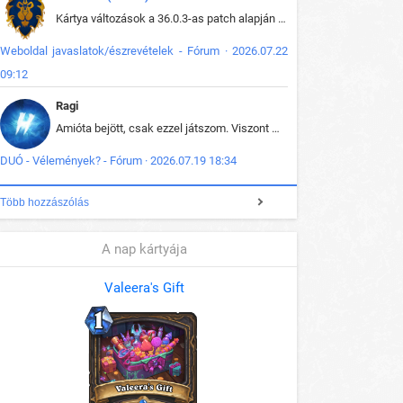
Kártya változások a 36.0.3-as patch alapján frissítve az adatbázisban (képek is cserélve).
Weboldal javaslatok/észrevételek - Fórum · 2026.07.22
09:12
Ragi
Amióta bejött, csak ezzel játszom. Viszont mint minden más - akár az alapjáték is, ez is baromira összetett lett. Néha már pár kör után is esélytelen az egész. Vagy irreállisan túltápol valaki, vagy lelép a partner, vagy csak hülye mint a segg. És amikor eljönne az én időm, na akkor jön el mindenki másé is. Engem jobban érdekelne, hogy ki milyen ratingen szokott játszani. Na ez lenne egy érdekes adat.
DUÓ - Vélemények? - Fórum · 2026.07.19 18:34
Több hozzászólás
A nap kártyája
Valeera's Gift