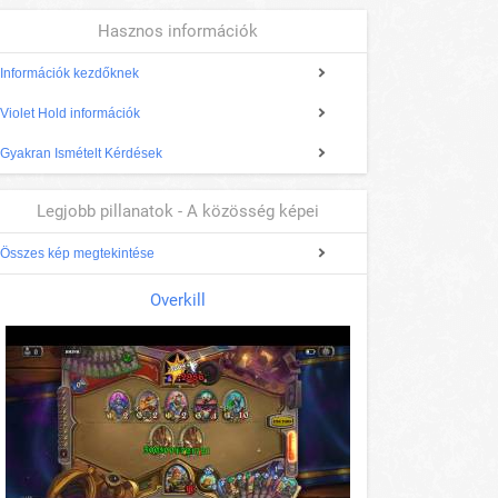
Hasznos információk
Információk kezdőknek
Violet Hold információk
Gyakran Ismételt Kérdések
Legjobb pillanatok - A közösség képei
Összes kép megtekintése
Overkill