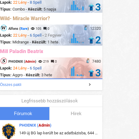
Lapok:
22 Lény
-
8 Spell
3
Típus:
Combo -
Készült:
5 napja
Wild- Miracle Warrior?
12320
Alfons (
Rare
)
105
0
Lapok:
22 Lény
-
6 Spell
-
2 Fegyver
2
Típus:
Midrange -
Készült:
1 hete
Mill Paladin Beatrix
7480
PHOENIX (
Admin
)
219
0
Lapok:
24 Lény
-
6 Spell
3
Típus:
Aggro -
Készült:
3 hete
Összes pakli
Legfrissebb hozzászólások
Fórumok
Hirek
PHOENIX (
Admin
)
149 új BG lap került be az adatbázisba, 644 db meglévő BG lap módosult, bekerültek az új képek a megváltozott lapokhoz is.