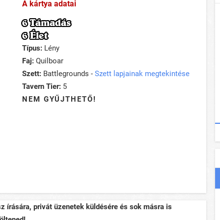
A kártya adatai
6 Támadás
6 Élet
Típus:
Lény
Faj:
Quilboar
Szett:
Battlegrounds -
Szett lapjainak megtekintése
Tavern Tier:
5
NEM GYŰJTHETŐ!
sz írására, privát üzenetek küldésére és sok másra is
öltened!