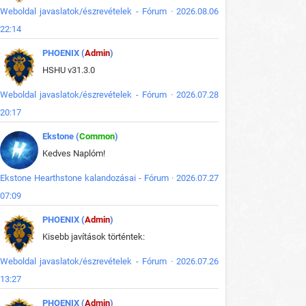
Weboldal javaslatok/észrevételek - Fórum · 2026.08.06
22:14
PHOENIX (
Admin
)
HSHU v31.3.0
Weboldal javaslatok/észrevételek - Fórum · 2026.07.28
20:17
Ekstone (
Common
)
Kedves Naplóm!
Ekstone Hearthstone kalandozásai - Fórum · 2026.07.27
07:09
PHOENIX (
Admin
)
Kisebb javítások történtek:
Weboldal javaslatok/észrevételek - Fórum · 2026.07.26
13:27
PHOENIX (
Admin
)