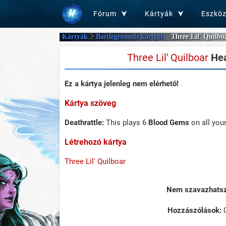
Fórum
Kártyák
Eszkö
Kártyák
Battlegrounds kártyái
Three Lil' Quilbo
Three Lil' Quilboar
Hea
Ez a kártya jelenleg nem elérhető!
Kártya szöveg
Deathrattle:
This plays 6
Blood Gems
on all your
Létrehozó kártya
Three Lil' Quilboar
Nem szavazhatsz 
Hozzászólások: