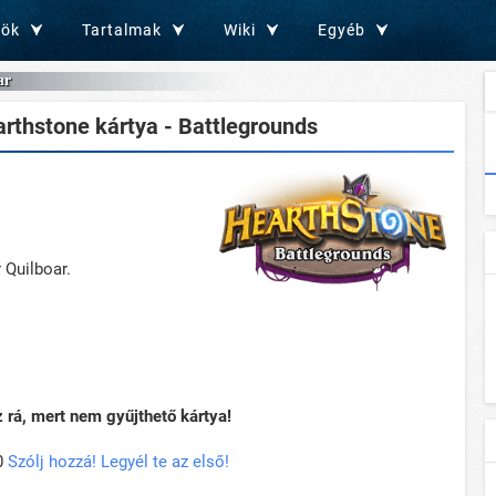
zök
Tartalmak
Wiki
Egyéb
ar
rthstone kártya - Battlegrounds
 Quilboar.
rá, mert nem gyűjthető kártya!
0
Szólj hozzá! Legyél te az első!