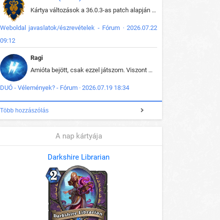
Kártya változások a 36.0.3-as patch alapján frissítve az adatbázisban (képek is cserélve).
Weboldal javaslatok/észrevételek - Fórum · 2026.07.22
09:12
Ragi
Amióta bejött, csak ezzel játszom. Viszont mint minden más - akár az alapjáték is, ez is baromira összetett lett. Néha már pár kör után is esélytelen az egész. Vagy irreállisan túltápol valaki, vagy lelép a partner, vagy csak hülye mint a segg. És amikor eljönne az én időm, na akkor jön el mindenki másé is. Engem jobban érdekelne, hogy ki milyen ratingen szokott játszani. Na ez lenne egy érdekes adat.
DUÓ - Vélemények? - Fórum · 2026.07.19 18:34
Több hozzászólás
A nap kártyája
Darkshire Librarian