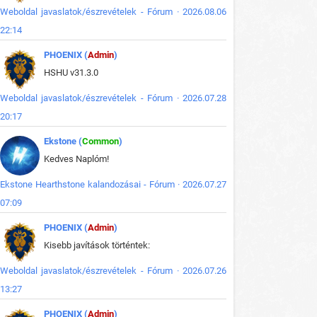
Weboldal javaslatok/észrevételek - Fórum · 2026.08.06
22:14
PHOENIX (
Admin
)
HSHU v31.3.0
Weboldal javaslatok/észrevételek - Fórum · 2026.07.28
20:17
Ekstone (
Common
)
Kedves Naplóm!
Ekstone Hearthstone kalandozásai - Fórum · 2026.07.27
07:09
PHOENIX (
Admin
)
Kisebb javítások történtek:
Weboldal javaslatok/észrevételek - Fórum · 2026.07.26
13:27
PHOENIX (
Admin
)