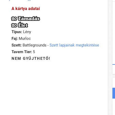
A kártya adatai
20 Támadás
20 Élet
Típus:
Lény
Faj:
Murloc
Szett:
Battlegrounds -
Szett lapjainak megtekintése
Tavern Tier:
5
NEM GYŰJTHETŐ!