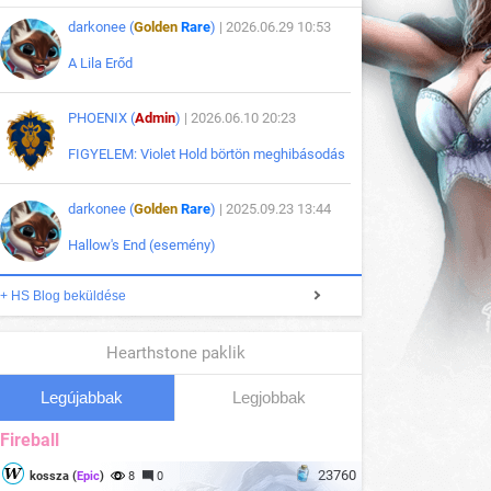
darkonee (
Golden
Rare
)
| 2026.06.29 10:53
A Lila Erőd
PHOENIX (
Admin
)
| 2026.06.10 20:23
FIGYELEM: Violet Hold börtön meghibásodás
darkonee (
Golden
Rare
)
| 2025.09.23 13:44
Hallow's End (esemény)
+ HS Blog beküldése
Hearthstone paklik
Legújabbak
Legjobbak
Fireball
23760
kossza (
Epic
)
8
0