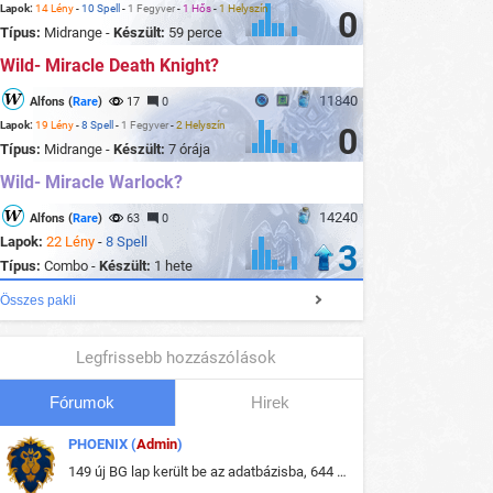
Lapok:
14 Lény
-
10 Spell
-
1 Fegyver
-
1 Hős
-
1 Helyszín
0
Típus:
Midrange -
Készült:
59 perce
Wild- Miracle Death Knight?
11840
Alfons (
Rare
)
17
0
Lapok:
19 Lény
-
8 Spell
-
1 Fegyver
-
2 Helyszín
0
Típus:
Midrange -
Készült:
7 órája
Wild- Miracle Warlock?
14240
Alfons (
Rare
)
63
0
Lapok:
22 Lény
-
8 Spell
3
Típus:
Combo -
Készült:
1 hete
Összes pakli
Legfrissebb hozzászólások
Fórumok
Hirek
PHOENIX (
Admin
)
149 új BG lap került be az adatbázisba, 644 db meglévő BG lap módosult, bekerültek az új képek a megváltozott lapokhoz is.