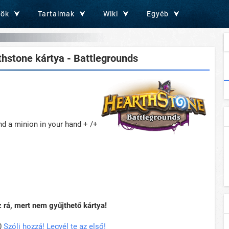
zök
Tartalmak
Wiki
Egyéb
hstone kártya - Battlegrounds
and a minion in your hand + /+
rá, mert nem gyűjthető kártya!
0
Szólj hozzá! Legyél te az első!