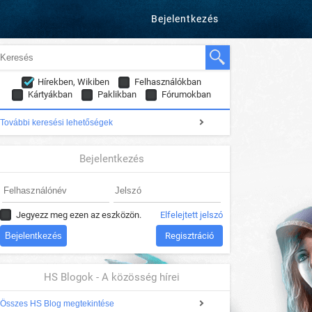
Bejelentkezés
Hírekben, Wikiben
Felhasználókban
Kártyákban
Paklikban
Fórumokban
További keresési lehetőségek
Bejelentkezés
Jegyezz meg ezen az eszközön.
Elfelejtett jelszó
Regisztráció
HS Blogok - A közösség hírei
Összes HS Blog megtekintése