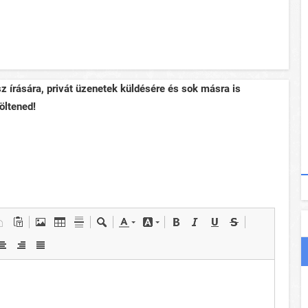
sz írására, privát üzenetek küldésére és sok másra is
öltened!