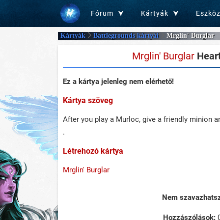
Fórum
Kártyák
Eszkö
Kártyák
Battlegrounds kártyái
Mrglin' Burglar
Mrglin' Burglar
Heart
Ez a kártya jelenleg nem elérhető!
Kártya szöveg
After you play a Murloc, give a friendly minion 
.
Létrehozó kártya
Mrglin' Burglar
Nem szavazhatsz 
Hozzászólások: