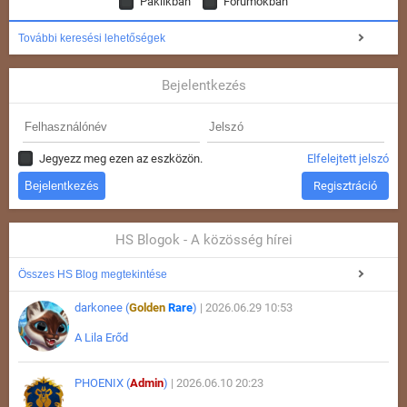
Paklikban
Fórumokban
További keresési lehetőségek
Bejelentkezés
Jegyezz meg ezen az eszközön.
Elfelejtett jelszó
Regisztráció
HS Blogok - A közösség hírei
Összes HS Blog megtekintése
darkonee (
Golden
Rare
)
| 2026.06.29 10:53
A Lila Erőd
PHOENIX (
Admin
)
| 2026.06.10 20:23