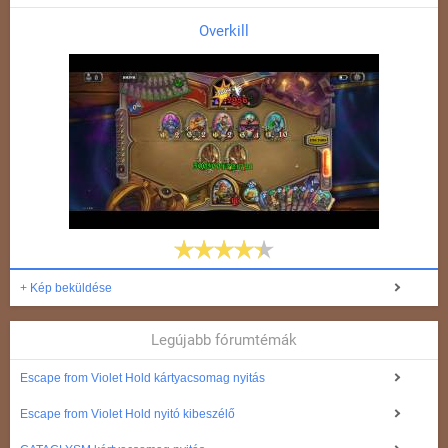
Overkill
+ Kép beküldése
Legújabb fórumtémák
Escape from Violet Hold kártyacsomag nyitás
Escape from Violet Hold nyitó kibeszélő