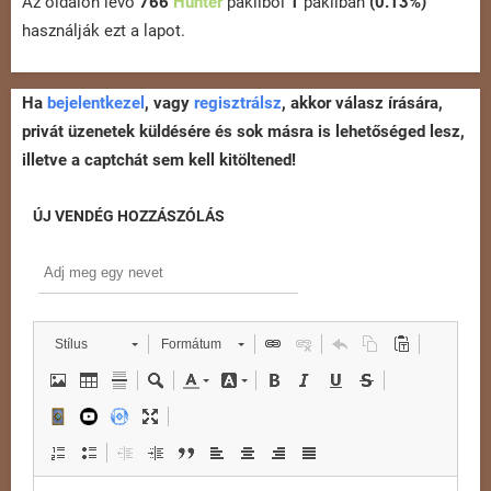
Az oldalon lévő
766
Hunter
pakliból
1
pakliban
(0.13%)
használják ezt a lapot.
Ha
bejelentkezel
, vagy
regisztrálsz
, akkor válasz írására,
privát üzenetek küldésére és sok másra is lehetőséged lesz,
illetve a captchát sem kell kitöltened!
ÚJ VENDÉG HOZZÁSZÓLÁS
Stílus
Formátum