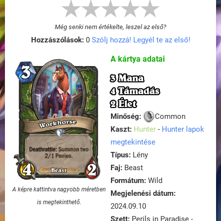
Még senki nem értékelte, leszel az első?
Hozzászólások:
0
Szólj hozzá! Legyél te az első!
A kártya adatai
3 Mana
4 Támadás
2 Élet
Minőség:
Common
Kaszt:
Hunter
-
Hunter lapok
megtekintése
Típus:
Lény
Faj:
Beast
Formátum:
Wild
A képre kattintva nagyobb méretben
Megjelenési dátum:
is megtekinthető.
2024.09.10
Szett:
Perils in Paradise -