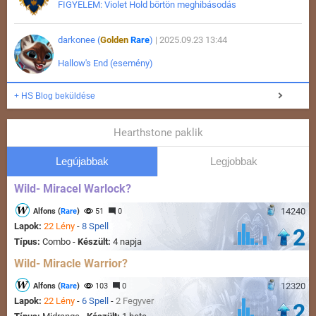
FIGYELEM: Violet Hold börtön meghibásodás
darkonee (
Golden
Rare
)
| 2025.09.23 13:44
Hallow's End (esemény)
+ HS Blog beküldése
Hearthstone paklik
Legújabbak
Legjobbak
Wild- Miracel Warlock?
14240
Alfons (
Rare
)
51
0
Lapok:
22 Lény
-
8 Spell
2
Típus:
Combo -
Készült:
4 napja
Wild- Miracle Warrior?
12320
Alfons (
Rare
)
103
0
Lapok:
22 Lény
-
6 Spell
-
2 Fegyver
2