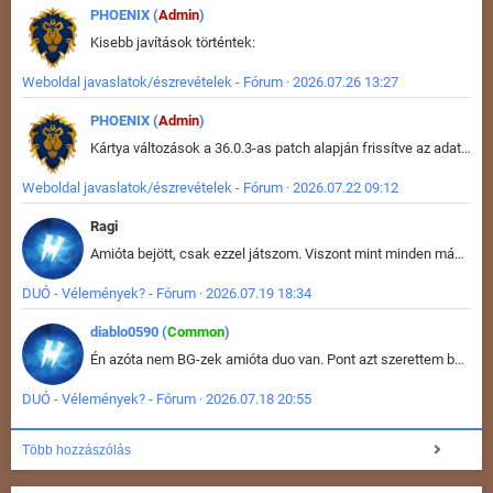
PHOENIX (
Admin
)
Kisebb javítások történtek:
Weboldal javaslatok/észrevételek - Fórum · 2026.07.26 13:27
PHOENIX (
Admin
)
Kártya változások a 36.0.3-as patch alapján frissítve az adatbázisban (képek is cserélve).
Weboldal javaslatok/észrevételek - Fórum · 2026.07.22 09:12
Ragi
Amióta bejött, csak ezzel játszom. Viszont mint minden más - akár az alapjáték is, ez is baromira összetett lett. Néha már pár kör után is esélytelen az egész. Vagy irreállisan túltápol valaki, vagy lelép a partner, vagy csak hülye mint a segg. És amikor eljönne az én időm, na akkor jön el mindenki másé is. Engem jobban érdekelne, hogy ki milyen ratingen szokott játszani. Na ez lenne egy érdekes adat.
DUÓ - Vélemények? - Fórum · 2026.07.19 18:34
diablo0590 (
Common
)
Én azóta nem BG-zek amióta duo van. Pont azt szerettem benne, hogy rajtam múlik mi történik, nem pedig a társamon. Kérem vissza a régi BG-t :D
DUÓ - Vélemények? - Fórum · 2026.07.18 20:55
Több hozzászólás