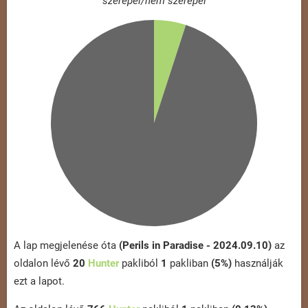
szerepel/nem szerepel
A lap megjelenése óta
(Perils in Paradise - 2024.09.10)
az
oldalon lévő
20
Hunter
pakliból
1
pakliban
(5%)
használják
ezt a lapot.