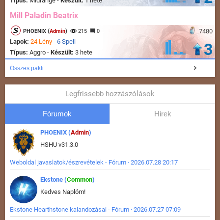
Típus:
Midrange -
Készült:
1 hete
Mill Paladin Beatrix
7480
PHOENIX (
Admin
)
215
0
Lapok:
24 Lény
-
6 Spell
3
Típus:
Aggro -
Készült:
3 hete
Összes pakli
Legfrissebb hozzászólások
Fórumok
Hirek
PHOENIX (
Admin
)
HSHU v31.3.0
Weboldal javaslatok/észrevételek - Fórum · 2026.07.28 20:17
Ekstone (
Common
)
Kedves Naplóm!
Ekstone Hearthstone kalandozásai - Fórum · 2026.07.27 07:09