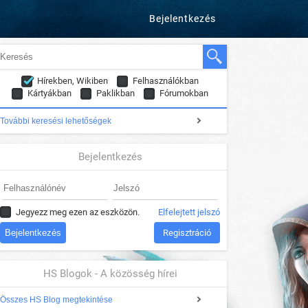
Bejelentkezés
Hírekben, Wikiben
Felhasználókban
Kártyákban
Paklikban
Fórumokban
További keresési lehetőségek
Bejelentkezés
Jegyezz meg ezen az eszközön.
Elfelejtett jelszó
Regisztráció
HS Blogok - A közösség hírei
Összes HS Blog megtekintése