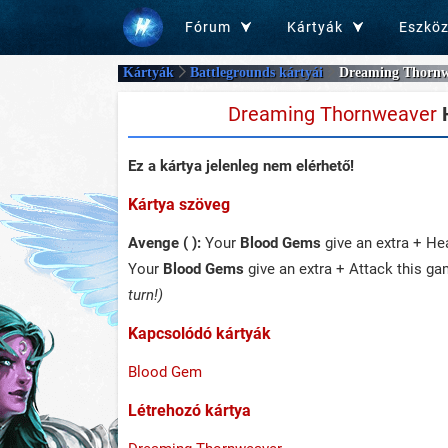
Fórum
Kártyák
Eszkö
Kártyák
Battlegrounds kártyái
Dreaming Thornw
Dreaming Thornweaver
H
Ez a kártya jelenleg nem elérhető!
Kártya szöveg
Avenge ( ):
Your
Blood Gems
give an extra + He
Your
Blood Gems
give an extra + Attack this g
turn!)
Kapcsolódó kártyák
Blood Gem
Létrehozó kártya