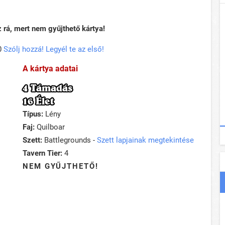
rá, mert nem gyűjthető kártya!
0
Szólj hozzá! Legyél te az első!
A kártya adatai
4 Támadás
16 Élet
Típus:
Lény
Faj:
Quilboar
Szett:
Battlegrounds -
Szett lapjainak megtekintése
Tavern Tier:
4
NEM GYŰJTHETŐ!