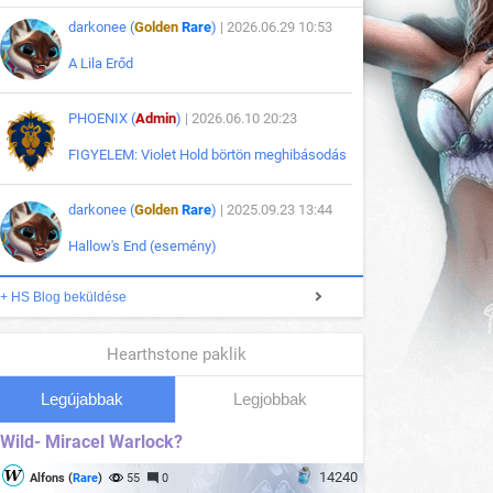
darkonee (
Golden
Rare
)
| 2026.06.29 10:53
A Lila Erőd
PHOENIX (
Admin
)
| 2026.06.10 20:23
FIGYELEM: Violet Hold börtön meghibásodás
darkonee (
Golden
Rare
)
| 2025.09.23 13:44
Hallow's End (esemény)
+ HS Blog beküldése
Hearthstone paklik
Legújabbak
Legjobbak
Wild- Miracel Warlock?
14240
Alfons (
Rare
)
55
0