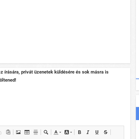
sz írására, privát üzenetek küldésére és sok másra is
öltened!