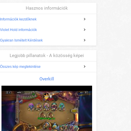
Hasznos információk
Információk kezdőknek
Violet Hold információk
Gyakran Ismételt Kérdések
Legjobb pillanatok - A közösség képei
Összes kép megtekintése
Overkill