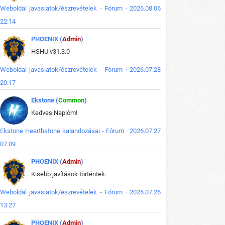
Weboldal javaslatok/észrevételek - Fórum · 2026.08.06
22:14
PHOENIX (
Admin
)
HSHU v31.3.0
Weboldal javaslatok/észrevételek - Fórum · 2026.07.28
20:17
Ekstone (
Common
)
Kedves Naplóm!
Ekstone Hearthstone kalandozásai - Fórum · 2026.07.27
07:09
PHOENIX (
Admin
)
Kisebb javítások történtek:
Weboldal javaslatok/észrevételek - Fórum · 2026.07.26
13:27
PHOENIX (
Admin
)