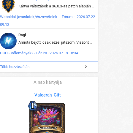
Kártya változások a 36.0.3-as patch alapján frissítve az adatbázisban (képek is cserélve).
Weboldal javaslatok/észrevételek - Fórum · 2026.07.22
09:12
Ragi
Amióta bejött, csak ezzel játszom. Viszont mint minden más - akár az alapjáték is, ez is baromira összetett lett. Néha már pár kör után is esélytelen az egész. Vagy irreállisan túltápol valaki, vagy lelép a partner, vagy csak hülye mint a segg. És amikor eljönne az én időm, na akkor jön el mindenki másé is. Engem jobban érdekelne, hogy ki milyen ratingen szokott játszani. Na ez lenne egy érdekes adat.
DUÓ - Vélemények? - Fórum · 2026.07.19 18:34
Több hozzászólás
A nap kártyája
Valeera's Gift