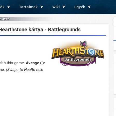
zök
Tartalmak
Wiki
Egyéb
eaver
earthstone kártya - Battlegrounds
alth this game.
Avenge ( ):
ame.
(Swaps to Health next