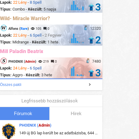
Lapok:
22 Lény
-
8 Spell
3
Típus:
Combo -
Készült:
5 napja
Wild- Miracle Warrior?
12320
Alfons (
Rare
)
105
0
Lapok:
22 Lény
-
6 Spell
-
2 Fegyver
2
Típus:
Midrange -
Készült:
1 hete
Mill Paladin Beatrix
7480
PHOENIX (
Admin
)
219
0
Lapok:
24 Lény
-
6 Spell
3
Típus:
Aggro -
Készült:
3 hete
Összes pakli
Legfrissebb hozzászólások
Fórumok
Hirek
PHOENIX (
Admin
)
149 új BG lap került be az adatbázisba, 644 db meglévő BG lap módosult, bekerültek az új képek a megváltozott lapokhoz is.