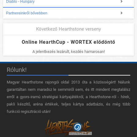
Diablo - Hungary
Partnereinkről bővebben
Következő Hearthstone verseny
Online HearthCup - WORTEX elődöntő
A jelentkezés lezárult, kezdés hamarosan!
Rólunk!
Magyar Hearthstone​ rajongói oldal 2013 óta a közösségért! Nálunk
garantáltan nem maradsz le semmiről sem, és itt mindent megtalálsz
erről a gyors-iramú stratégiai kártyajátékról, a Hearthstone-ról - hírek,
pakli készítő, aréna értékek, teljes kártya adatbázis, és még több
funkció regisztráció után!