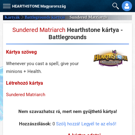
HEARTHSTONE
Magyarország
Kártyák
Battlegrounds kártyái
Sundered Matriarch
Sundered Matriarch
Hearthstone kártya -
Battlegrounds
Kártya szöveg
Whenever you cast a spell, give your
minions + Health.
Létrehozó kártya
Sundered Matriarch
Nem szavazhatsz rá, mert nem gyűjthető kártya!
Hozzászólások:
0
Szólj hozzá! Legyél te az első!