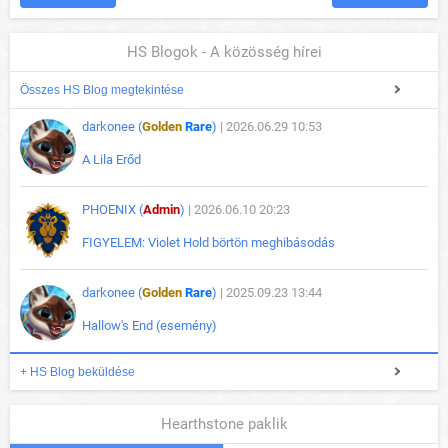
HS Blogok - A közösség hírei
Összes HS Blog megtekintése
darkonee (
Golden
Rare
)
| 2026.06.29 10:53
A Lila Erőd
PHOENIX (
Admin
)
| 2026.06.10 20:23
FIGYELEM: Violet Hold börtön meghibásodás
darkonee (
Golden
Rare
)
| 2025.09.23 13:44
Hallow's End (esemény)
+ HS Blog beküldése
Hearthstone paklik