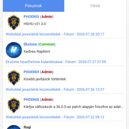
Fórumok
Hirek
PHOENIX (
Admin
)
HSHU v31.3.0
Weboldal javaslatok/észrevételek - Fórum · 2026.07.28 20:17
Ekstone (
Common
)
Kedves Naplóm!
Ekstone Hearthstone kalandozásai - Fórum · 2026.07.27 07:09
PHOENIX (
Admin
)
Kisebb javítások történtek:
Weboldal javaslatok/észrevételek - Fórum · 2026.07.26 13:27
PHOENIX (
Admin
)
Kártya változások a 36.0.3-as patch alapján frissítve az adatbázisban (képek is cserélve).
Weboldal javaslatok/észrevételek - Fórum · 2026.07.22 09:12
Ragi