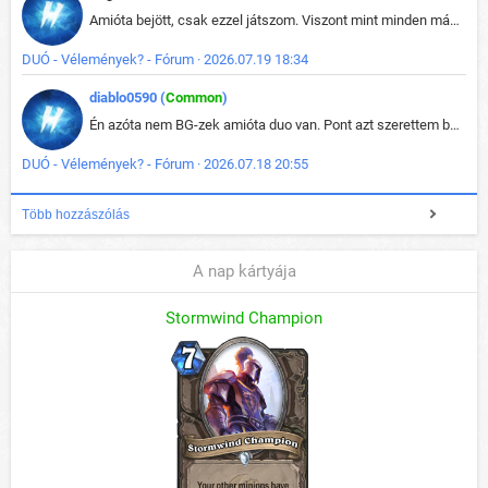
Amióta bejött, csak ezzel játszom. Viszont mint minden más - akár az alapjáték is, ez is baromira összetett lett. Néha már pár kör után is esélytelen az egész. Vagy irreállisan túltápol valaki, vagy lelép a partner, vagy csak hülye mint a segg. És amikor eljönne az én időm, na akkor jön el mindenki másé is. Engem jobban érdekelne, hogy ki milyen ratingen szokott játszani. Na ez lenne egy érdekes adat.
DUÓ - Vélemények? - Fórum · 2026.07.19 18:34
diablo0590 (
Common
)
Én azóta nem BG-zek amióta duo van. Pont azt szerettem benne, hogy rajtam múlik mi történik, nem pedig a társamon. Kérem vissza a régi BG-t :D
DUÓ - Vélemények? - Fórum · 2026.07.18 20:55
Több hozzászólás
A nap kártyája
Stormwind Champion