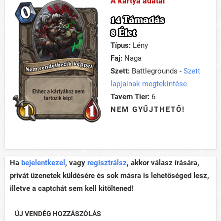
A kártya adatai
14 Támadás
8 Élet
Típus:
Lény
Faj:
Naga
Szett:
Battlegrounds -
Szett
lapjainak megtekintése
Tavern Tier:
6
NEM GYŰJTHETŐ!
Ha
bejelentkezel
, vagy
regisztrálsz
, akkor válasz írására,
privát üzenetek küldésére és sok másra is lehetőséged lesz,
illetve a captchát sem kell kitöltened!
ÚJ VENDÉG HOZZÁSZÓLÁS