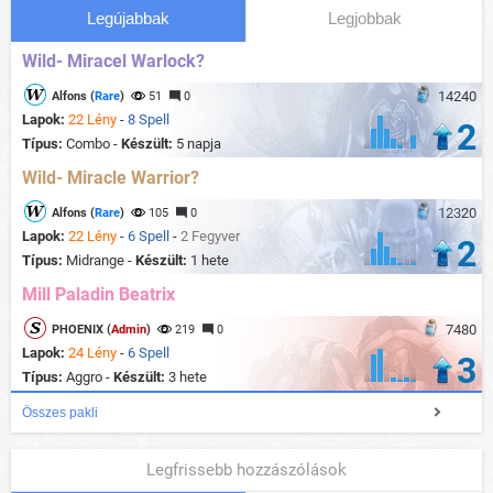
Legújabbak
Legjobbak
Wild- Miracel Warlock?
14240
Alfons (
Rare
)
51
0
Lapok:
22 Lény
-
8 Spell
2
Típus:
Combo -
Készült:
5 napja
Wild- Miracle Warrior?
12320
Alfons (
Rare
)
105
0
Lapok:
22 Lény
-
6 Spell
-
2 Fegyver
2
Típus:
Midrange -
Készült:
1 hete
Mill Paladin Beatrix
7480
PHOENIX (
Admin
)
219
0
Lapok:
24 Lény
-
6 Spell
3
Típus:
Aggro -
Készült:
3 hete
Összes pakli
Legfrissebb hozzászólások