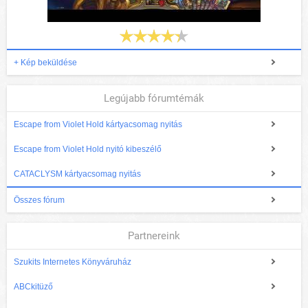
+ Kép beküldése
Legújabb fórumtémák
Escape from Violet Hold kártyacsomag nyitás
Escape from Violet Hold nyitó kibeszélő
CATACLYSM kártyacsomag nyitás
Összes fórum
Partnereink
Szukits Internetes Könyváruház
ABCkitüző