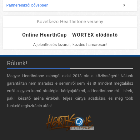
Partnereinkről bővebben
Következő Hearthstone verseny
Online HearthCup - WORTEX elődöntő
A jelentkezés lezárult, kezdés hamarosan!
Rólunk!
Magyar Hearthstone​ rajongói oldal 2013 óta a közösségért! Nálunk
garantáltan nem maradsz le semmiről sem, és itt mindent megtalálsz
erről a gyors-iramú stratégiai kártyajátékról, a Hearthstone-ról - hírek,
pakli készítő, aréna értékek, teljes kártya adatbázis, és még több
funkció regisztráció után!