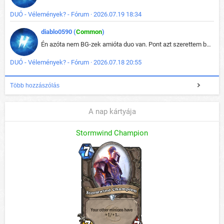
DUÓ - Vélemények? - Fórum · 2026.07.19 18:34
diablo0590 (
Common
)
Én azóta nem BG-zek amióta duo van. Pont azt szerettem benne, hogy rajtam múlik mi történik, nem pedig a társamon. Kérem vissza a régi BG-t :D
DUÓ - Vélemények? - Fórum · 2026.07.18 20:55
Több hozzászólás
A nap kártyája
Stormwind Champion