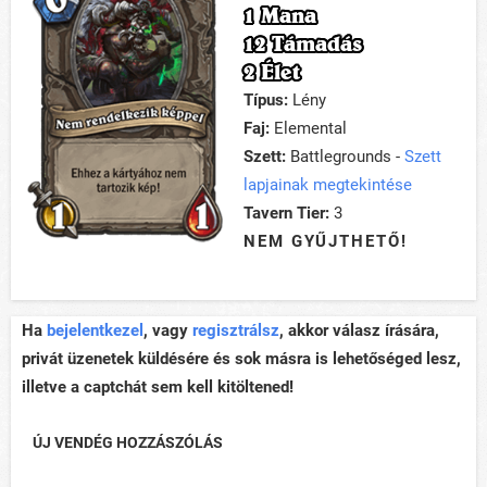
1 Mana
12 Támadás
2 Élet
Típus:
Lény
Faj:
Elemental
Szett:
Battlegrounds -
Szett
lapjainak megtekintése
Tavern Tier:
3
NEM GYŰJTHETŐ!
Ha
bejelentkezel
, vagy
regisztrálsz
, akkor válasz írására,
privát üzenetek küldésére és sok másra is lehetőséged lesz,
illetve a captchát sem kell kitöltened!
ÚJ VENDÉG HOZZÁSZÓLÁS