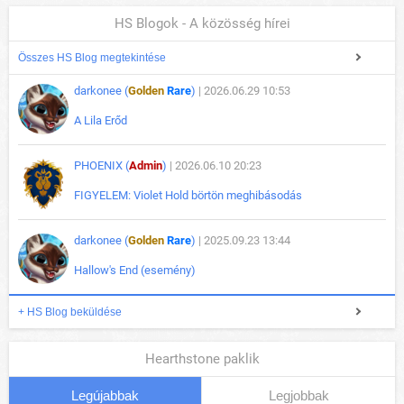
HS Blogok - A közösség hírei
Összes HS Blog megtekintése
darkonee (
Golden
Rare
)
| 2026.06.29 10:53
A Lila Erőd
PHOENIX (
Admin
)
| 2026.06.10 20:23
FIGYELEM: Violet Hold börtön meghibásodás
darkonee (
Golden
Rare
)
| 2025.09.23 13:44
Hallow's End (esemény)
+ HS Blog beküldése
Hearthstone paklik
Legújabbak
Legjobbak