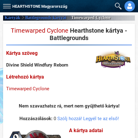
HEARTHSTONE
Magyarország
Kártyák
Battlegrounds kártyái
Timewarped Cyclone
Timewarped Cyclone
Hearthstone kártya -
Battlegrounds
Kártya szöveg
Divine Shield
Windfury
Reborn
Létrehozó kártya
Timewarped Cyclone
Nem szavazhatsz rá, mert nem gyűjthető kártya!
Hozzászólások:
0
Szólj hozzá! Legyél te az első!
A kártya adatai