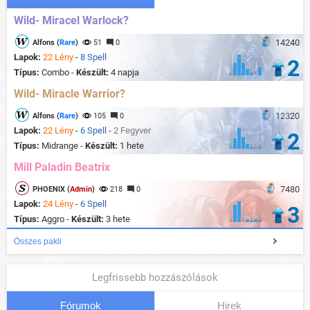
Wild- Miracel Warlock?
14240
Alfons (
Rare
)
51
0
Lapok:
22 Lény
-
8 Spell
2
Típus:
Combo -
Készült:
4 napja
Wild- Miracle Warrior?
12320
Alfons (
Rare
)
105
0
Lapok:
22 Lény
-
6 Spell
-
2 Fegyver
2
Típus:
Midrange -
Készült:
1 hete
Mill Paladin Beatrix
7480
PHOENIX (
Admin
)
218
0
Lapok:
24 Lény
-
6 Spell
3
Típus:
Aggro -
Készült:
3 hete
Összes pakli
Legfrissebb hozzászólások
Fórumok
Hirek