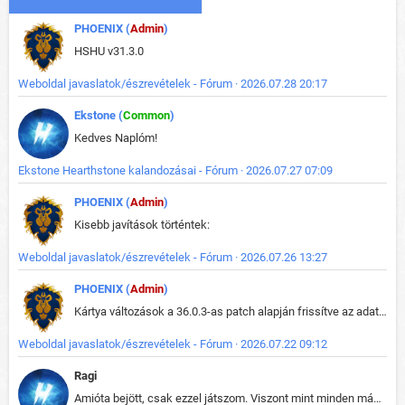
PHOENIX (
Admin
)
HSHU v31.3.0
Weboldal javaslatok/észrevételek - Fórum · 2026.07.28 20:17
Ekstone (
Common
)
Kedves Naplóm!
Ekstone Hearthstone kalandozásai - Fórum · 2026.07.27 07:09
PHOENIX (
Admin
)
Kisebb javítások történtek:
Weboldal javaslatok/észrevételek - Fórum · 2026.07.26 13:27
PHOENIX (
Admin
)
Kártya változások a 36.0.3-as patch alapján frissítve az adatbázisban (képek is cserélve).
Weboldal javaslatok/észrevételek - Fórum · 2026.07.22 09:12
Ragi
Amióta bejött, csak ezzel játszom. Viszont mint minden más - akár az alapjáték is, ez is baromira összetett lett. Néha már pár kör után is esélytelen az egész. Vagy irreállisan túltápol valaki, vagy lelép a partner, vagy csak hülye mint a segg. És amikor eljönne az én időm, na akkor jön el mindenki másé is. Engem jobban érdekelne, hogy ki milyen ratingen szokott játszani. Na ez lenne egy érdekes adat.