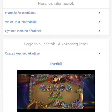
Hasznos információk
Információk kezdőknek
Violet Hold információk
Gyakran Ismételt Kérdések
Legjobb pillanatok - A közösség képei
Összes kép megtekintése
Overkill