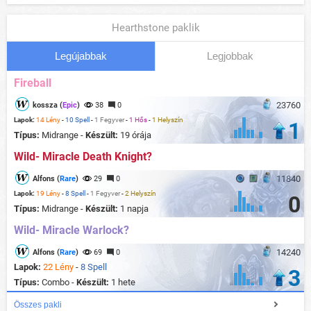
Hearthstone paklik
Legújabbak
Legjobbak
Fireball
23760
kossza (
Epic
)
38
0
Lapok:
14 Lény
-
10 Spell
-
1 Fegyver
-
1 Hős
-
1 Helyszín
1
Típus:
Midrange -
Készült:
19 órája
Wild- Miracle Death Knight?
11840
Alfons (
Rare
)
29
0
Lapok:
19 Lény
-
8 Spell
-
1 Fegyver
-
2 Helyszín
0
Típus:
Midrange -
Készült:
1 napja
Wild- Miracle Warlock?
14240
Alfons (
Rare
)
69
0
Lapok:
22 Lény
-
8 Spell
3
Típus:
Combo -
Készült:
1 hete
Összes pakli