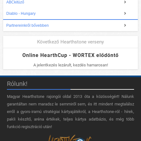
ABCkitüző
Diablo - Hungary
Partnereinkről bővebben
Következő Hearthstone verseny
Online HearthCup - WORTEX elődöntő
A jelentkezés lezárult, kezdés hamarosan!
Rólunk!
Magyar Hearthstone​ rajongói oldal 2013 óta a közösségért! Nálunk
garantáltan nem maradsz le semmiről sem, és itt mindent megtalálsz
erről a gyors-iramú stratégiai kártyajátékról, a Hearthstone-ról - hírek,
pakli készítő, aréna értékek, teljes kártya adatbázis, és még több
funkció regisztráció után!