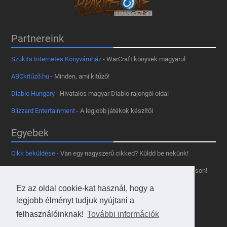
Partnereink
Szukits Internetes Könyváruház
- WarCraft könyvek magyarul
ABCkitűző.hu
- Minden, ami kitűző!
Diablo Hungary
- Hivatalos magyar Diablo rajongói oldal
Blizzard Entertainment
- A legjobb játékok készítői
Egyebek
Cikk beküldése
- Van egy nagyszerű cikked? Küldd be nekünk!
Támogass minket
- Tetszik az oldal? Segíts, hogy fennmaradhasson!
Ez az oldal cookie-kat használ, hogy a
Kapcsolat, médiaajánlat
- Lépj velünk kapcsolatba!
legjobb élményt tudjuk nyújtani a
Használd a tooltipünket
- A saját oldaladon is!
felhasználóinknak!
További információk
Adatvédelmi szabályzat
- A felhasználókért!