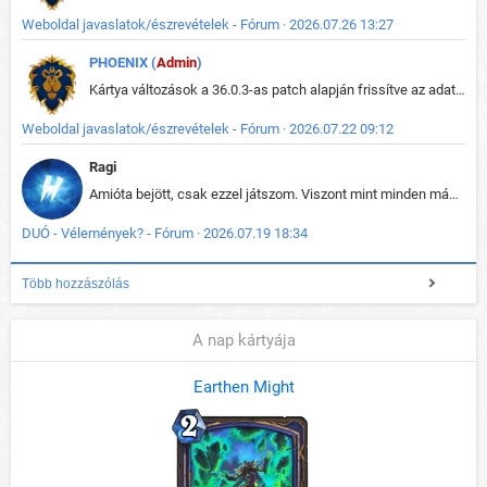
Weboldal javaslatok/észrevételek - Fórum · 2026.07.26 13:27
PHOENIX (
Admin
)
Kártya változások a 36.0.3-as patch alapján frissítve az adatbázisban (képek is cserélve).
Weboldal javaslatok/észrevételek - Fórum · 2026.07.22 09:12
Ragi
Amióta bejött, csak ezzel játszom. Viszont mint minden más - akár az alapjáték is, ez is baromira összetett lett. Néha már pár kör után is esélytelen az egész. Vagy irreállisan túltápol valaki, vagy lelép a partner, vagy csak hülye mint a segg. És amikor eljönne az én időm, na akkor jön el mindenki másé is. Engem jobban érdekelne, hogy ki milyen ratingen szokott játszani. Na ez lenne egy érdekes adat.
DUÓ - Vélemények? - Fórum · 2026.07.19 18:34
Több hozzászólás
A nap kártyája
Earthen Might