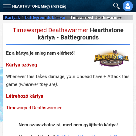
HEARTHSTONE
Magyarország
Kártyák
Battlegrounds kártyái
Timewarped Deathswarmer
Timewarped Deathswarmer
Hearthstone
kártya - Battlegrounds
Ez a kártya jelenleg nem elérhető!
Kártya szöveg
Whenever this takes damage, your Undead have + Attack this
game
(wherever they are)
.
Létrehozó kártya
Timewarped Deathswarmer
Nem szavazhatsz rá, mert nem gyűjthető kártya!