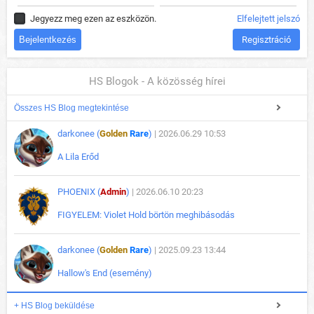
Jegyezz meg ezen az eszközön.
Elfelejtett jelszó
Regisztráció
HS Blogok - A közösség hírei
Összes HS Blog megtekintése
darkonee (
Golden
Rare
)
| 2026.06.29 10:53
A Lila Erőd
PHOENIX (
Admin
)
| 2026.06.10 20:23
FIGYELEM: Violet Hold börtön meghibásodás
darkonee (
Golden
Rare
)
| 2025.09.23 13:44
Hallow's End (esemény)
+ HS Blog beküldése