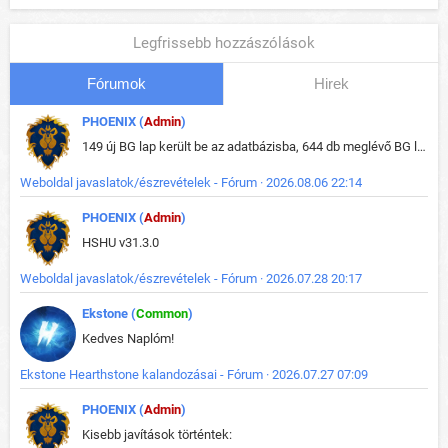
Legfrissebb hozzászólások
Fórumok
Hirek
PHOENIX (
Admin
)
149 új BG lap került be az adatbázisba, 644 db meglévő BG lap módosult, bekerültek az új képek a megváltozott lapokhoz is.
Weboldal javaslatok/észrevételek - Fórum · 2026.08.06 22:14
PHOENIX (
Admin
)
HSHU v31.3.0
Weboldal javaslatok/észrevételek - Fórum · 2026.07.28 20:17
Ekstone (
Common
)
Kedves Naplóm!
Ekstone Hearthstone kalandozásai - Fórum · 2026.07.27 07:09
PHOENIX (
Admin
)
Kisebb javítások történtek: