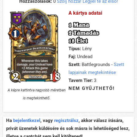
Hozzászólások:
0
Szólj hozzá! Legyél te az első!
A kártya adatai
1 Mana
2 Támadás
18 Élet
Típus:
Lény
Faj:
Undead
Szett:
Battlegrounds -
Szett
lapjainak megtekintése
Tavern Tier:
3
NEM GYŰJTHETŐ!
A képre kattintva nagyobb méretben
is megtekinthető.
Ha
bejelentkezel
, vagy
regisztrálsz
, akkor válasz írására,
privát üzenetek küldésére és sok másra is lehetőséged lesz,
illetve a captchát sem kell kitöltened!