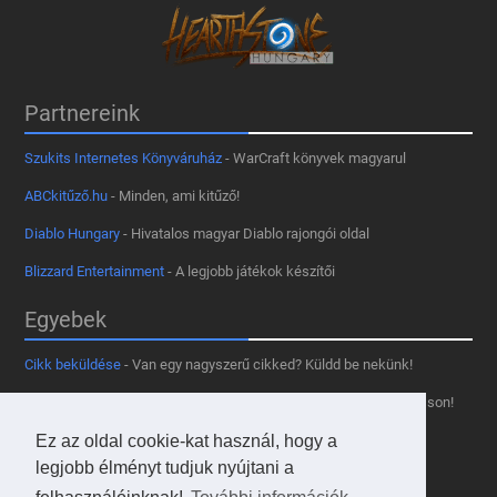
Partnereink
Szukits Internetes Könyváruház
- WarCraft könyvek magyarul
ABCkitűző.hu
- Minden, ami kitűző!
Diablo Hungary
- Hivatalos magyar Diablo rajongói oldal
Blizzard Entertainment
- A legjobb játékok készítői
Egyebek
Cikk beküldése
- Van egy nagyszerű cikked? Küldd be nekünk!
Támogass minket
- Tetszik az oldal? Segíts, hogy fennmaradhasson!
Ez az oldal cookie-kat használ, hogy a
Kapcsolat, médiaajánlat
- Lépj velünk kapcsolatba!
legjobb élményt tudjuk nyújtani a
Használd a tooltipünket
- A saját oldaladon is!