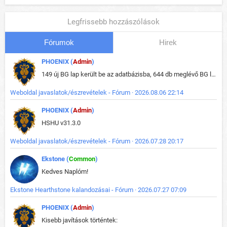
Legfrissebb hozzászólások
Fórumok
Hirek
PHOENIX (
Admin
)
149 új BG lap került be az adatbázisba, 644 db meglévő BG lap módosult, bekerültek az új képek a megváltozott lapokhoz is.
Weboldal javaslatok/észrevételek - Fórum · 2026.08.06 22:14
PHOENIX (
Admin
)
HSHU v31.3.0
Weboldal javaslatok/észrevételek - Fórum · 2026.07.28 20:17
Ekstone (
Common
)
Kedves Naplóm!
Ekstone Hearthstone kalandozásai - Fórum · 2026.07.27 07:09
PHOENIX (
Admin
)
Kisebb javítások történtek: