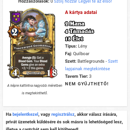
Hozzászólások:
0
Szólj hozzá! Legyél te az első!
A kártya adatai
2 Mana
4 Támadás
18 Élet
Típus:
Lény
Faj:
Quilboar
Szett:
Battlegrounds -
Szett
lapjainak megtekintése
Tavern Tier:
3
NEM GYŰJTHETŐ!
A képre kattintva nagyobb méretben
is megtekinthető.
Ha
bejelentkezel
, vagy
regisztrálsz
, akkor válasz írására,
privát üzenetek küldésére és sok másra is lehetőséged lesz,
illetve a captchát sem kell kitöltened!