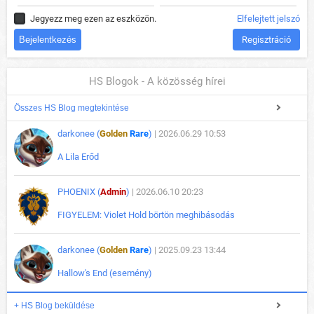
Jegyezz meg ezen az eszközön.
Elfelejtett jelszó
Regisztráció
HS Blogok - A közösség hírei
Összes HS Blog megtekintése
darkonee (
Golden
Rare
)
| 2026.06.29 10:53
A Lila Erőd
PHOENIX (
Admin
)
| 2026.06.10 20:23
FIGYELEM: Violet Hold börtön meghibásodás
darkonee (
Golden
Rare
)
| 2025.09.23 13:44
Hallow's End (esemény)
+ HS Blog beküldése