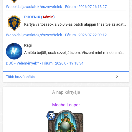
Weboldal javaslatok/észrevételek - Fórum · 2026.07.26 13:27
PHOENIX (
Admin
)
Kártya változások a 36.0.3-as patch alapján frissítve az adatbázisban (képek is cserélve).
Weboldal javaslatok/észrevételek - Fórum · 2026.07.22 09:12
Ragi
Amióta bejött, csak ezzel játszom. Viszont mint minden más - akár az alapjáték is, ez is baromira összetett lett. Néha már pár kör után is esélytelen az egész. Vagy irreállisan túltápol valaki, vagy lelép a partner, vagy csak hülye mint a segg. És amikor eljönne az én időm, na akkor jön el mindenki másé is. Engem jobban érdekelne, hogy ki milyen ratingen szokott játszani. Na ez lenne egy érdekes adat.
DUÓ - Vélemények? - Fórum · 2026.07.19 18:34
Több hozzászólás
A nap kártyája
Mecha-Leaper