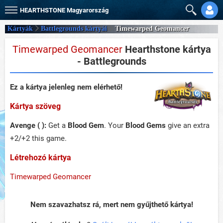
HEARTHSTONE
Magyarország
Kártyák
Battlegrounds kártyái
Timewarped Geomancer
Timewarped Geomancer
Hearthstone kártya
- Battlegrounds
Ez a kártya jelenleg nem elérhető!
Kártya szöveg
Avenge ( ):
Get a
Blood Gem
. Your
Blood Gems
give an extra
+2/+2 this game.
Létrehozó kártya
Timewarped Geomancer
Nem szavazhatsz rá, mert nem gyűjthető kártya!