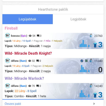
Hearthstone paklik
Legújabbak
Legjobbak
Fireball
23760
kossza (
Epic
)
54
0
Lapok:
14 Lény
-
10 Spell
-
1 Fegyver
-
1 Hős
-
1 Helyszín
3
Típus:
Midrange -
Készült:
1 napja
Wild- Miracle Death Knight?
11840
Alfons (
Rare
)
32
0
Lapok:
19 Lény
-
8 Spell
-
1 Fegyver
-
2 Helyszín
0
Típus:
Midrange -
Készült:
2 napja
Wild- Miracle Warlock?
14240
Alfons (
Rare
)
70
0
Lapok:
22 Lény
-
8 Spell
3
Típus:
Combo -
Készült:
1 hete
Összes pakli