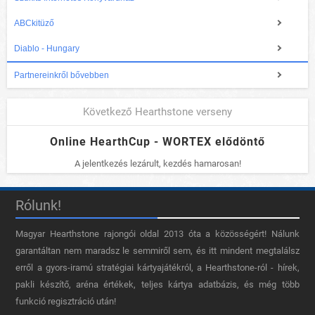
ABCkitüző
Diablo - Hungary
Partnereinkről bővebben
Következő Hearthstone verseny
Online HearthCup - WORTEX elődöntő
A jelentkezés lezárult, kezdés hamarosan!
Rólunk!
Magyar Hearthstone​ rajongói oldal 2013 óta a közösségért! Nálunk
garantáltan nem maradsz le semmiről sem, és itt mindent megtalálsz
erről a gyors-iramú stratégiai kártyajátékról, a Hearthstone-ról - hírek,
pakli készítő, aréna értékek, teljes kártya adatbázis, és még több
funkció regisztráció után!