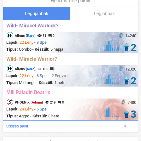
Hearthstone paklik
Legújabbak
Legjobbak
Wild- Miracel Warlock?
14240
Alfons (
Rare
)
51
0
Lapok:
22 Lény
-
8 Spell
2
Típus:
Combo -
Készült:
5 napja
Wild- Miracle Warrior?
12320
Alfons (
Rare
)
105
0
Lapok:
22 Lény
-
6 Spell
-
2 Fegyver
2
Típus:
Midrange -
Készült:
1 hete
Mill Paladin Beatrix
7480
PHOENIX (
Admin
)
219
0
Lapok:
24 Lény
-
6 Spell
3
Típus:
Aggro -
Készült:
3 hete
Összes pakli