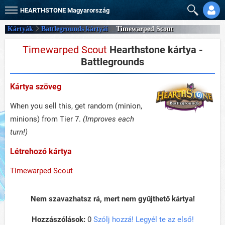
HEARTHSTONE
Magyarország
Kártyák
Battlegrounds kártyái
Timewarped Scout
Timewarped Scout
Hearthstone kártya -
Battlegrounds
Kártya szöveg
When you sell this, get random (minion,
minions) from Tier 7.
(Improves each
turn!)
Létrehozó kártya
Timewarped Scout
Nem szavazhatsz rá, mert nem gyűjthető kártya!
Hozzászólások:
0
Szólj hozzá! Legyél te az első!