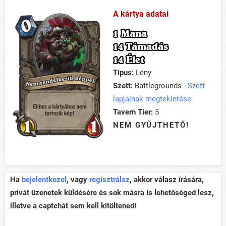
A kártya adatai
1 Mana
14 Támadás
14 Élet
Típus:
Lény
Szett:
Battlegrounds -
Szett
lapjainak megtekintése
Tavern Tier:
5
NEM GYŰJTHETŐ!
Ha
bejelentkezel
, vagy
regisztrálsz
, akkor válasz írására,
privát üzenetek küldésére és sok másra is lehetőséged lesz,
illetve a captchát sem kell kitöltened!