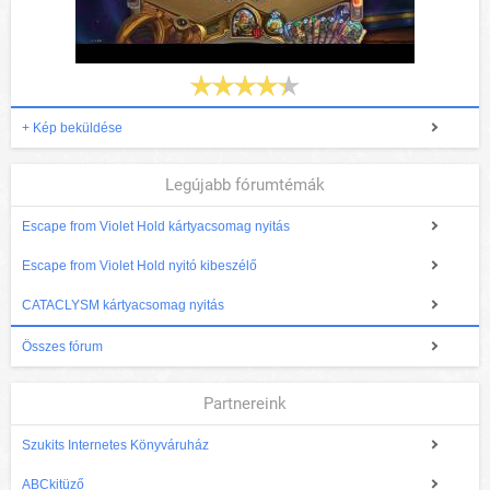
+ Kép beküldése
Legújabb fórumtémák
Escape from Violet Hold kártyacsomag nyitás
Escape from Violet Hold nyitó kibeszélő
CATACLYSM kártyacsomag nyitás
Összes fórum
Partnereink
Szukits Internetes Könyváruház
ABCkitüző