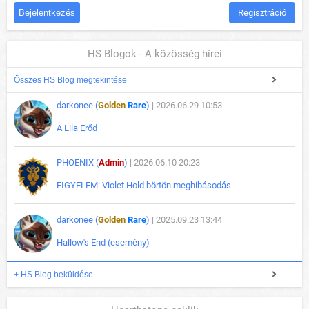
Regisztráció
HS Blogok - A közösség hírei
Összes HS Blog megtekintése
darkonee (
Golden
Rare
)
| 2026.06.29 10:53
A Lila Erőd
PHOENIX (
Admin
)
| 2026.06.10 20:23
FIGYELEM: Violet Hold börtön meghibásodás
darkonee (
Golden
Rare
)
| 2025.09.23 13:44
Hallow's End (esemény)
+ HS Blog beküldése