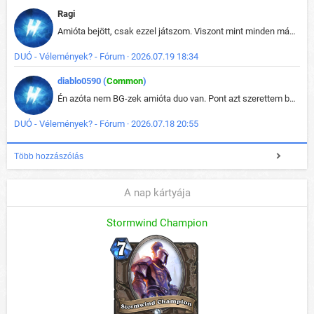
Ragi
Amióta bejött, csak ezzel játszom. Viszont mint minden más - akár az alapjáték is, ez is baromira összetett lett. Néha már pár kör után is esélytelen az egész. Vagy irreállisan túltápol valaki, vagy lelép a partner, vagy csak hülye mint a segg. És amikor eljönne az én időm, na akkor jön el mindenki másé is. Engem jobban érdekelne, hogy ki milyen ratingen szokott játszani. Na ez lenne egy érdekes adat.
DUÓ - Vélemények? - Fórum · 2026.07.19 18:34
diablo0590 (
Common
)
Én azóta nem BG-zek amióta duo van. Pont azt szerettem benne, hogy rajtam múlik mi történik, nem pedig a társamon. Kérem vissza a régi BG-t :D
DUÓ - Vélemények? - Fórum · 2026.07.18 20:55
Több hozzászólás
A nap kártyája
Stormwind Champion