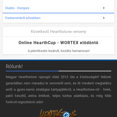
Diablo - Hungary
Partnereinkről bővebben
Következő Hearthstone verseny
Online HearthCup - WORTEX elődöntő
A jelentkezés lezárult, kezdés hamarosan!
Rólunk!
Magyar Hearthstone​ rajongói oldal 2013 óta a közösségért! Nálunk
garantáltan nem maradsz le semmiről sem, és itt mindent megtalálsz
erről a gyors-iramú stratégiai kártyajátékról, a Hearthstone-ról - hírek,
pakli készítő, aréna értékek, teljes kártya adatbázis, és még több
funkció regisztráció után!