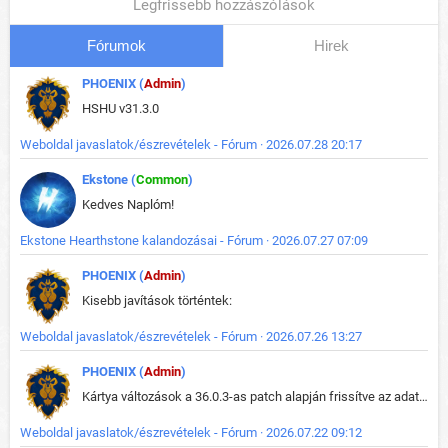
Legfrissebb hozzászólások
Fórumok
Hirek
PHOENIX (
Admin
)
HSHU v31.3.0
Weboldal javaslatok/észrevételek - Fórum · 2026.07.28 20:17
Ekstone (
Common
)
Kedves Naplóm!
Ekstone Hearthstone kalandozásai - Fórum · 2026.07.27 07:09
PHOENIX (
Admin
)
Kisebb javítások történtek:
Weboldal javaslatok/észrevételek - Fórum · 2026.07.26 13:27
PHOENIX (
Admin
)
Kártya változások a 36.0.3-as patch alapján frissítve az adatbázisban (képek is cserélve).
Weboldal javaslatok/észrevételek - Fórum · 2026.07.22 09:12