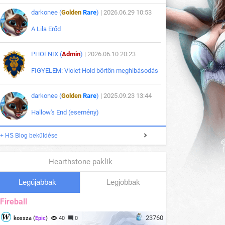
darkonee (
Golden
Rare
)
| 2026.06.29 10:53
A Lila Erőd
PHOENIX (
Admin
)
| 2026.06.10 20:23
FIGYELEM: Violet Hold börtön meghibásodás
darkonee (
Golden
Rare
)
| 2025.09.23 13:44
Hallow's End (esemény)
+ HS Blog beküldése
Hearthstone paklik
Legújabbak
Legjobbak
Fireball
23760
kossza (
Epic
)
40
0