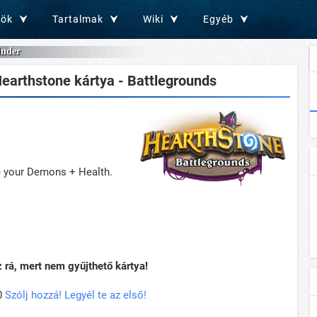
zök
Tartalmak
Wiki
Egyéb
nder
earthstone kártya - Battlegrounds
ve your Demons + Health.
rá, mert nem gyűjthető kártya!
0
Szólj hozzá! Legyél te az első!