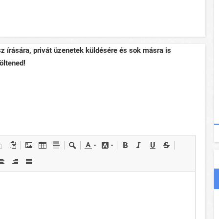
sz írására, privát üzenetek küldésére és sok másra is
öltened!