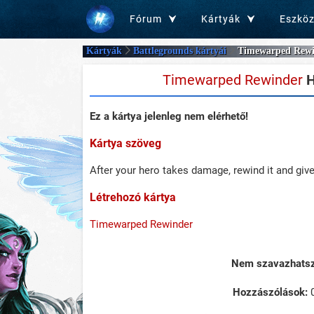
Fórum
Kártyák
Eszkö
Kártyák
Battlegrounds kártyái
Timewarped Rewi
Timewarped Rewinder
H
Ez a kártya jelenleg nem elérhető!
Kártya szöveg
After your hero takes damage, rewind it and gi
Létrehozó kártya
Timewarped Rewinder
Nem szavazhatsz 
Hozzászólások: