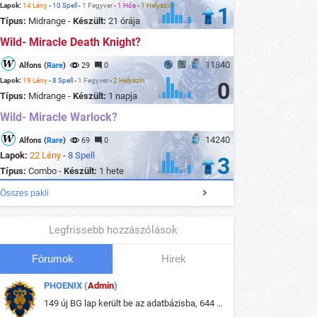
Lapok:
14 Lény
-
10 Spell
-
1 Fegyver
-
1 Hős
-
1 Helyszín
1
Típus:
Midrange -
Készült:
21 órája
Wild- Miracle Death Knight?
11840
Alfons (
Rare
)
29
0
Lapok:
19 Lény
-
8 Spell
-
1 Fegyver
-
2 Helyszín
0
Típus:
Midrange -
Készült:
1 napja
Wild- Miracle Warlock?
14240
Alfons (
Rare
)
69
0
Lapok:
22 Lény
-
8 Spell
3
Típus:
Combo -
Készült:
1 hete
Összes pakli
Legfrissebb hozzászólások
Fórumok
Hirek
PHOENIX (
Admin
)
149 új BG lap került be az adatbázisba, 644 db meglévő BG lap módosult, bekerültek az új képek a megváltozott lapokhoz is.