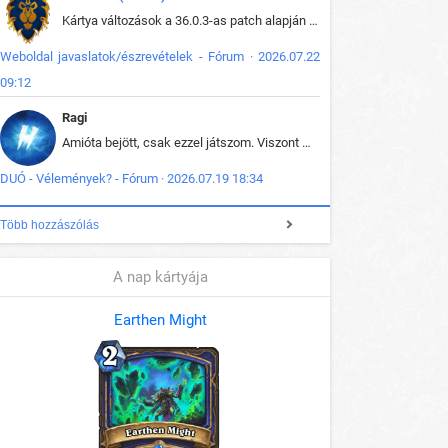
Kártya változások a 36.0.3-as patch alapján frissítve az adatbázisban (képek is cserélve).
Weboldal javaslatok/észrevételek - Fórum · 2026.07.22
09:12
Ragi
Amióta bejött, csak ezzel játszom. Viszont mint minden más - akár az alapjáték is, ez is baromira összetett lett. Néha már pár kör után is esélytelen az egész. Vagy irreállisan túltápol valaki, vagy lelép a partner, vagy csak hülye mint a segg. És amikor eljönne az én időm, na akkor jön el mindenki másé is. Engem jobban érdekelne, hogy ki milyen ratingen szokott játszani. Na ez lenne egy érdekes adat.
DUÓ - Vélemények? - Fórum · 2026.07.19 18:34
Több hozzászólás
A nap kártyája
Earthen Might