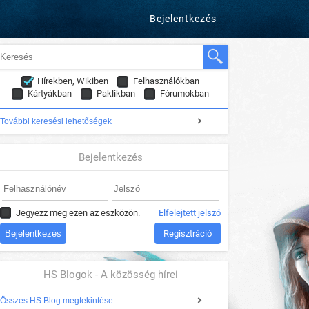
Bejelentkezés
Hírekben, Wikiben
Felhasználókban
Kártyákban
Paklikban
Fórumokban
További keresési lehetőségek
Bejelentkezés
Jegyezz meg ezen az eszközön.
Elfelejtett jelszó
Regisztráció
HS Blogok - A közösség hírei
Összes HS Blog megtekintése