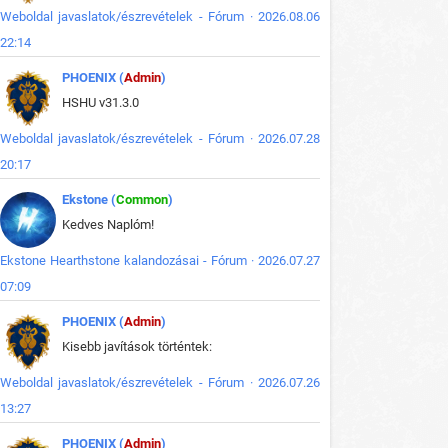
Weboldal javaslatok/észrevételek - Fórum · 2026.08.06
22:14
PHOENIX (
Admin
)
HSHU v31.3.0
Weboldal javaslatok/észrevételek - Fórum · 2026.07.28
20:17
Ekstone (
Common
)
Kedves Naplóm!
Ekstone Hearthstone kalandozásai - Fórum · 2026.07.27
07:09
PHOENIX (
Admin
)
Kisebb javítások történtek:
Weboldal javaslatok/észrevételek - Fórum · 2026.07.26
13:27
PHOENIX (
Admin
)