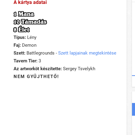
A kártya adatai
1 Mana
10 Támadás
8 Élet
Típus:
Lény
Faj:
Demon
Szett:
Battlegrounds -
Szett lapjainak megtekintése
Tavern Tier:
3
Az artworköt készítette:
Sergey Tsvelykh
NEM GYŰJTHETŐ!