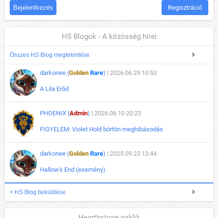
Regisztráció
HS Blogok - A közösség hírei
Összes HS Blog megtekintése
darkonee (
Golden
Rare
)
| 2026.06.29 10:53
A Lila Erőd
PHOENIX (
Admin
)
| 2026.06.10 20:23
FIGYELEM: Violet Hold börtön meghibásodás
darkonee (
Golden
Rare
)
| 2025.09.23 13:44
Hallow's End (esemény)
+ HS Blog beküldése
Hearthstone paklik