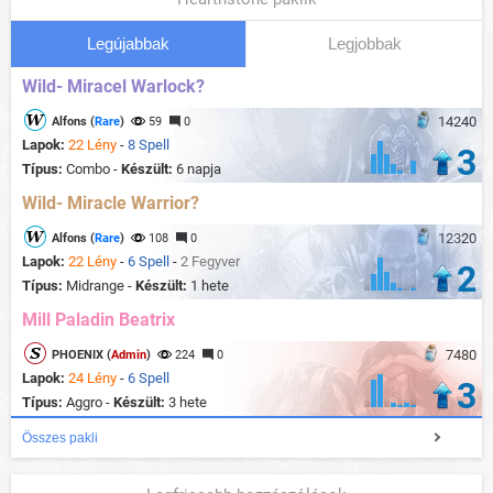
Legújabbak
Legjobbak
Wild- Miracel Warlock?
14240
Alfons (
Rare
)
59
0
Lapok:
22 Lény
-
8 Spell
3
Típus:
Combo -
Készült:
6 napja
Wild- Miracle Warrior?
12320
Alfons (
Rare
)
108
0
Lapok:
22 Lény
-
6 Spell
-
2 Fegyver
2
Típus:
Midrange -
Készült:
1 hete
Mill Paladin Beatrix
7480
PHOENIX (
Admin
)
224
0
Lapok:
24 Lény
-
6 Spell
3
Típus:
Aggro -
Készült:
3 hete
Összes pakli