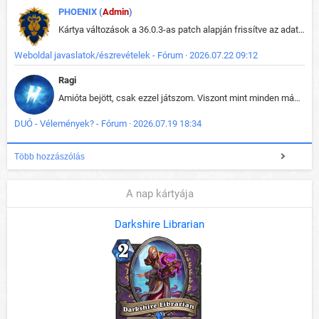
PHOENIX (
Admin
)
Kártya változások a 36.0.3-as patch alapján frissítve az adatbázisban (képek is cserélve).
Weboldal javaslatok/észrevételek - Fórum · 2026.07.22 09:12
Ragi
Amióta bejött, csak ezzel játszom. Viszont mint minden más - akár az alapjáték is, ez is baromira összetett lett. Néha már pár kör után is esélytelen az egész. Vagy irreállisan túltápol valaki, vagy lelép a partner, vagy csak hülye mint a segg. És amikor eljönne az én időm, na akkor jön el mindenki másé is. Engem jobban érdekelne, hogy ki milyen ratingen szokott játszani. Na ez lenne egy érdekes adat.
DUÓ - Vélemények? - Fórum · 2026.07.19 18:34
Több hozzászólás
A nap kártyája
Darkshire Librarian