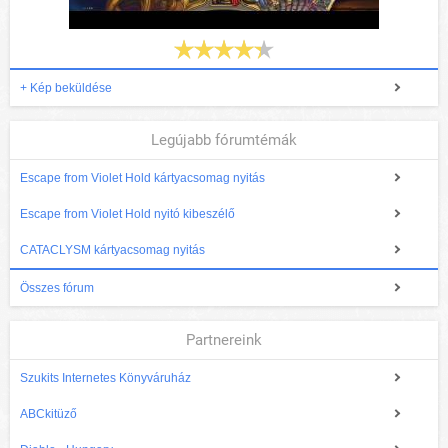
+ Kép beküldése
Legújabb fórumtémák
Escape from Violet Hold kártyacsomag nyitás
Escape from Violet Hold nyitó kibeszélő
CATACLYSM kártyacsomag nyitás
Összes fórum
Partnereink
Szukits Internetes Könyváruház
ABCkitüző