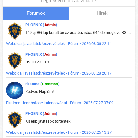
Legfrissebb hozzászólások
Fórumok
Hirek
PHOENIX (
Admin
)
149 új BG lap került be az adatbázisba, 644 db meglévő BG lap módosult, bekerültek az új képek a megváltozott lapokhoz is.
Weboldal javaslatok/észrevételek - Fórum · 2026.08.06 22:14
PHOENIX (
Admin
)
HSHU v31.3.0
Weboldal javaslatok/észrevételek - Fórum · 2026.07.28 20:17
Ekstone (
Common
)
Kedves Naplóm!
Ekstone Hearthstone kalandozásai - Fórum · 2026.07.27 07:09
PHOENIX (
Admin
)
Kisebb javítások történtek:
Weboldal javaslatok/észrevételek - Fórum · 2026.07.26 13:27