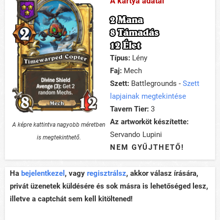
A kártya adatai
2 Mana
8 Támadás
12 Élet
Típus:
Lény
Faj:
Mech
Szett:
Battlegrounds -
Szett
lapjainak megtekintése
Tavern Tier:
3
Az artworköt készítette:
A képre kattintva nagyobb méretben
Servando Lupini
is megtekinthető.
NEM GYŰJTHETŐ!
Ha
bejelentkezel
, vagy
regisztrálsz
, akkor válasz írására,
privát üzenetek küldésére és sok másra is lehetőséged lesz,
illetve a captchát sem kell kitöltened!