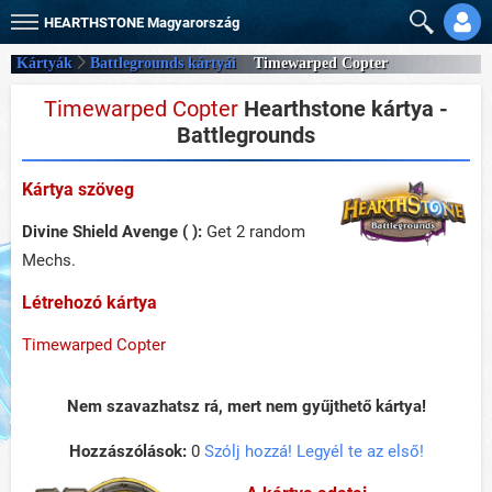
HEARTHSTONE
Magyarország
Kártyák
Battlegrounds kártyái
Timewarped Copter
Timewarped Copter
Hearthstone kártya -
Battlegrounds
Kártya szöveg
Divine Shield
Avenge ( ):
Get 2 random
Mechs.
Létrehozó kártya
Timewarped Copter
Nem szavazhatsz rá, mert nem gyűjthető kártya!
Hozzászólások:
0
Szólj hozzá! Legyél te az első!