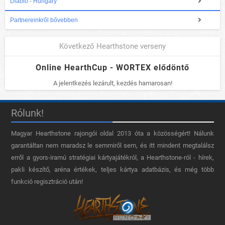
Diablo - Hungary
Partnereinkről bővebben
Következő Hearthstone verseny
Online HearthCup - WORTEX elődöntő
A jelentkezés lezárult, kezdés hamarosan!
Rólunk!
Magyar Hearthstone​ rajongói oldal 2013 óta a közösségért! Nálunk
garantáltan nem maradsz le semmiről sem, és itt mindent megtalálsz
erről a gyors-iramú stratégiai kártyajátékról, a Hearthstone-ról - hírek,
pakli készítő, aréna értékek, teljes kártya adatbázis, és még több
funkció regisztráció után!