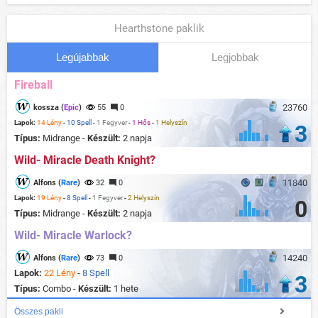
Hearthstone paklik
Legújabbak
Legjobbak
Fireball
23760
kossza (
Epic
)
55
0
Lapok:
14 Lény
-
10 Spell
-
1 Fegyver
-
1 Hős
-
1 Helyszín
3
Típus:
Midrange -
Készült:
2 napja
Wild- Miracle Death Knight?
11840
Alfons (
Rare
)
32
0
Lapok:
19 Lény
-
8 Spell
-
1 Fegyver
-
2 Helyszín
0
Típus:
Midrange -
Készült:
2 napja
Wild- Miracle Warlock?
14240
Alfons (
Rare
)
73
0
Lapok:
22 Lény
-
8 Spell
3
Típus:
Combo -
Készült:
1 hete
Összes pakli