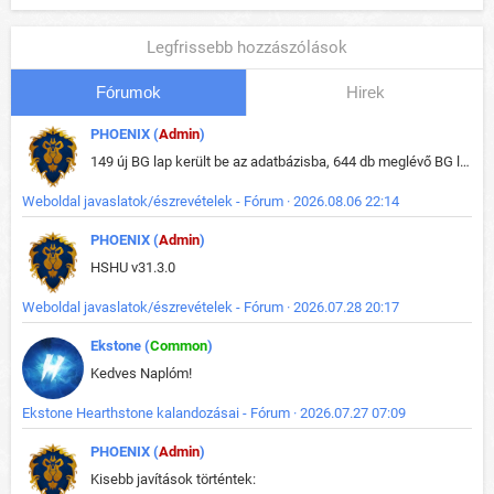
Legfrissebb hozzászólások
Fórumok
Hirek
PHOENIX (
Admin
)
149 új BG lap került be az adatbázisba, 644 db meglévő BG lap módosult, bekerültek az új képek a megváltozott lapokhoz is.
Weboldal javaslatok/észrevételek - Fórum · 2026.08.06 22:14
PHOENIX (
Admin
)
HSHU v31.3.0
Weboldal javaslatok/észrevételek - Fórum · 2026.07.28 20:17
Ekstone (
Common
)
Kedves Naplóm!
Ekstone Hearthstone kalandozásai - Fórum · 2026.07.27 07:09
PHOENIX (
Admin
)
Kisebb javítások történtek: