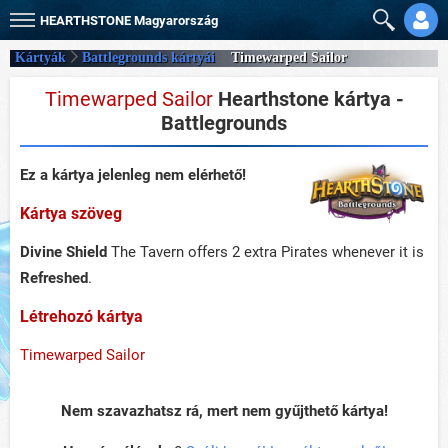
HEARTHSTONE
Magyarország
Kártyák
Battlegrounds kártyái
Timewarped Sailor
Timewarped Sailor
Hearthstone kártya -
Battlegrounds
Ez a kártya jelenleg nem elérhető!
Kártya szöveg
Divine Shield
The Tavern offers 2 extra Pirates whenever it is
Refreshed
.
Létrehozó kártya
Timewarped Sailor
Nem szavazhatsz rá, mert nem gyűjthető kártya!