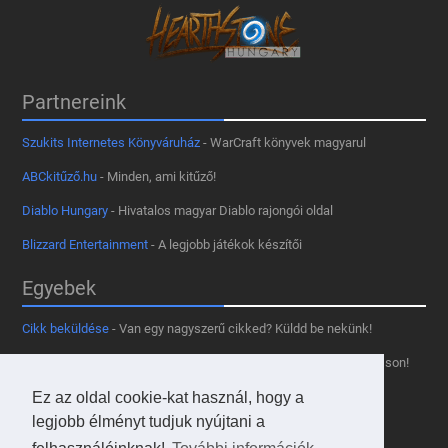
Partnereink
Szukits Internetes Könyváruház
- WarCraft könyvek magyarul
ABCkitűző.hu
- Minden, ami kitűző!
Diablo Hungary
- Hivatalos magyar Diablo rajongói oldal
Blizzard Entertainment
- A legjobb játékok készítői
Egyebek
Cikk beküldése
- Van egy nagyszerű cikked? Küldd be nekünk!
Támogass minket
- Tetszik az oldal? Segíts, hogy fennmaradhasson!
Ez az oldal cookie-kat használ, hogy a
Kapcsolat, médiaajánlat
- Lépj velünk kapcsolatba!
legjobb élményt tudjuk nyújtani a
Használd a tooltipünket
- A saját oldaladon is!