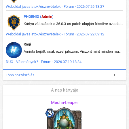
Weboldal javaslatok/észrevételek - Fórum · 2026.07.26 13:27
PHOENIX (
Admin
)
Kártya változások a 36.0.3-as patch alapján frissítve az adatbázisban (képek is cserélve).
Weboldal javaslatok/észrevételek - Fórum · 2026.07.22 09:12
Ragi
Amióta bejött, csak ezzel játszom. Viszont mint minden más - akár az alapjáték is, ez is baromira összetett lett. Néha már pár kör után is esélytelen az egész. Vagy irreállisan túltápol valaki, vagy lelép a partner, vagy csak hülye mint a segg. És amikor eljönne az én időm, na akkor jön el mindenki másé is. Engem jobban érdekelne, hogy ki milyen ratingen szokott játszani. Na ez lenne egy érdekes adat.
DUÓ - Vélemények? - Fórum · 2026.07.19 18:34
Több hozzászólás
A nap kártyája
Mecha-Leaper