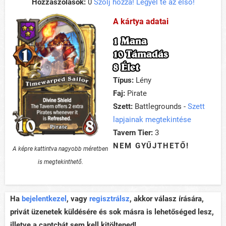
Hozzászólások:
0
Szólj hozzá! Legyél te az első!
A kártya adatai
1 Mana
10 Támadás
8 Élet
Típus:
Lény
Faj:
Pirate
Szett:
Battlegrounds -
Szett
lapjainak megtekintése
Tavern Tier:
3
NEM GYŰJTHETŐ!
A képre kattintva nagyobb méretben
is megtekinthető.
Ha
bejelentkezel
, vagy
regisztrálsz
, akkor válasz írására,
privát üzenetek küldésére és sok másra is lehetőséged lesz,
illetve a captchát sem kell kitöltened!