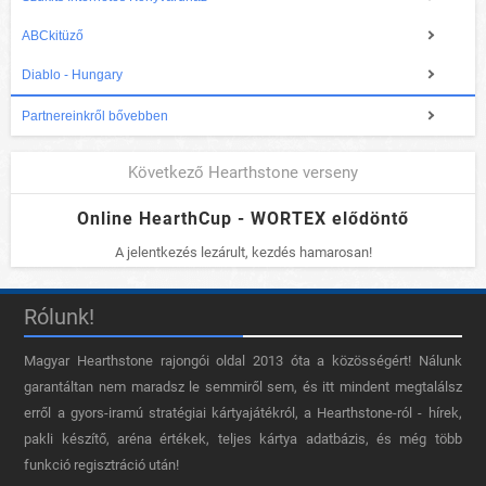
ABCkitüző
Diablo - Hungary
Partnereinkről bővebben
Következő Hearthstone verseny
Online HearthCup - WORTEX elődöntő
A jelentkezés lezárult, kezdés hamarosan!
Rólunk!
Magyar Hearthstone​ rajongói oldal 2013 óta a közösségért! Nálunk
garantáltan nem maradsz le semmiről sem, és itt mindent megtalálsz
erről a gyors-iramú stratégiai kártyajátékról, a Hearthstone-ról - hírek,
pakli készítő, aréna értékek, teljes kártya adatbázis, és még több
funkció regisztráció után!