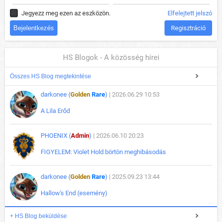
Jegyezz meg ezen az eszközön.
Elfelejtett jelszó
Regisztráció
HS Blogok - A közösség hírei
Összes HS Blog megtekintése
darkonee (
Golden
Rare
)
| 2026.06.29 10:53
A Lila Erőd
PHOENIX (
Admin
)
| 2026.06.10 20:23
FIGYELEM: Violet Hold börtön meghibásodás
darkonee (
Golden
Rare
)
| 2025.09.23 13:44
Hallow's End (esemény)
+ HS Blog beküldése