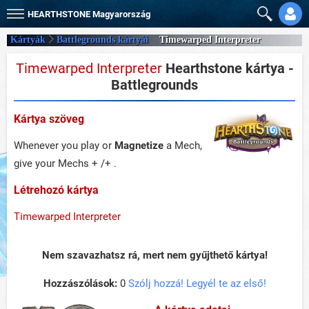
HEARTHSTONE
Magyarország
Kártyák
Battlegrounds kártyái
Timewarped Interpreter
Timewarped Interpreter
Hearthstone kártya -
Battlegrounds
Kártya szöveg
Whenever you play or
Magnetize
a Mech,
give your Mechs + /+ .
Létrehozó kártya
Timewarped Interpreter
Nem szavazhatsz rá, mert nem gyűjthető kártya!
Hozzászólások:
0
Szólj hozzá! Legyél te az első!