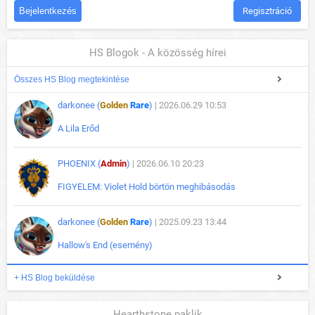
Regisztráció
HS Blogok - A közösség hírei
Összes HS Blog megtekintése
darkonee (
Golden
Rare
)
| 2026.06.29 10:53
A Lila Erőd
PHOENIX (
Admin
)
| 2026.06.10 20:23
FIGYELEM: Violet Hold börtön meghibásodás
darkonee (
Golden
Rare
)
| 2025.09.23 13:44
Hallow's End (esemény)
+ HS Blog beküldése
Hearthstone paklik