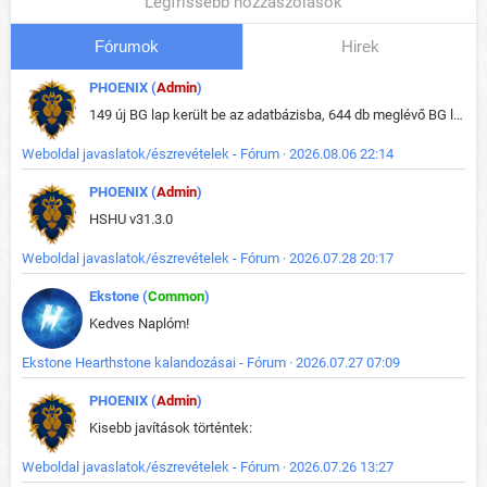
Legfrissebb hozzászólások
Fórumok
Hirek
PHOENIX (
Admin
)
149 új BG lap került be az adatbázisba, 644 db meglévő BG lap módosult, bekerültek az új képek a megváltozott lapokhoz is.
Weboldal javaslatok/észrevételek - Fórum · 2026.08.06 22:14
PHOENIX (
Admin
)
HSHU v31.3.0
Weboldal javaslatok/észrevételek - Fórum · 2026.07.28 20:17
Ekstone (
Common
)
Kedves Naplóm!
Ekstone Hearthstone kalandozásai - Fórum · 2026.07.27 07:09
PHOENIX (
Admin
)
Kisebb javítások történtek:
Weboldal javaslatok/észrevételek - Fórum · 2026.07.26 13:27