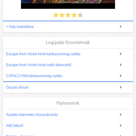
+ Kép beküldése
Legújabb fórumtémák
Escape from Violet Hold kártyacsomag nyitás
Escape from Violet Hold nyitó kibeszélő
CATACLYSM kártyacsomag nyitás
Összes fórum
Partnereink
Szukits Internetes Könyváruház
ABCkitüző