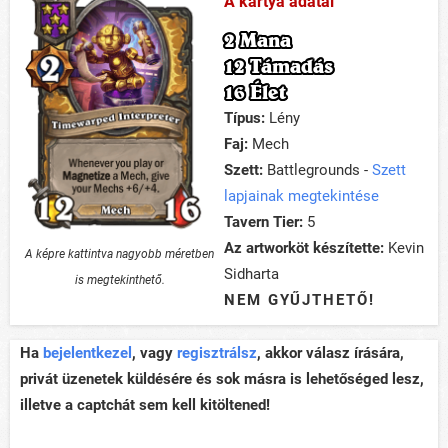
A kártya adatai
2 Mana
12 Támadás
16 Élet
Típus:
Lény
Faj:
Mech
Szett:
Battlegrounds -
Szett
lapjainak megtekintése
Tavern Tier:
5
Az artworköt készítette:
Kevin
A képre kattintva nagyobb méretben
Sidharta
is megtekinthető.
NEM GYŰJTHETŐ!
Ha
bejelentkezel
, vagy
regisztrálsz
, akkor válasz írására,
privát üzenetek küldésére és sok másra is lehetőséged lesz,
illetve a captchát sem kell kitöltened!