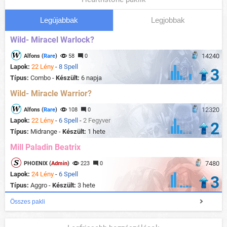
Legújabbak
Legjobbak
Wild- Miracel Warlock?
14240
Alfons (
Rare
)
58
0
Lapok:
22 Lény
-
8 Spell
3
Típus:
Combo -
Készült:
6 napja
Wild- Miracle Warrior?
12320
Alfons (
Rare
)
108
0
Lapok:
22 Lény
-
6 Spell
-
2 Fegyver
2
Típus:
Midrange -
Készült:
1 hete
Mill Paladin Beatrix
7480
PHOENIX (
Admin
)
223
0
Lapok:
24 Lény
-
6 Spell
3
Típus:
Aggro -
Készült:
3 hete
Összes pakli