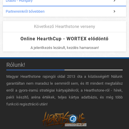
Diablo - Hungary
Partnereinkről bővebben
Következő Hearthstone verseny
Online HearthCup - WORTEX elődöntő
A jelentkezés lezárult, kezdés hamarosan!
Rólunk!
Magyar Hearthstone​ rajongói oldal 2013 óta a közösségért! Nálunk
garantáltan nem maradsz le semmiről sem, és itt mindent megtalálsz
erről a gyors-iramú stratégiai kártyajátékról, a Hearthstone-ról - hírek,
pakli készítő, aréna értékek, teljes kártya adatbázis, és még több
funkció regisztráció után!