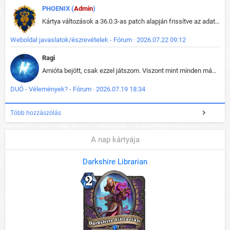
PHOENIX (
Admin
)
Kártya változások a 36.0.3-as patch alapján frissítve az adatbázisban (képek is cserélve).
Weboldal javaslatok/észrevételek - Fórum · 2026.07.22 09:12
Ragi
Amióta bejött, csak ezzel játszom. Viszont mint minden más - akár az alapjáték is, ez is baromira összetett lett. Néha már pár kör után is esélytelen az egész. Vagy irreállisan túltápol valaki, vagy lelép a partner, vagy csak hülye mint a segg. És amikor eljönne az én időm, na akkor jön el mindenki másé is. Engem jobban érdekelne, hogy ki milyen ratingen szokott játszani. Na ez lenne egy érdekes adat.
DUÓ - Vélemények? - Fórum · 2026.07.19 18:34
Több hozzászólás
A nap kártyája
Darkshire Librarian