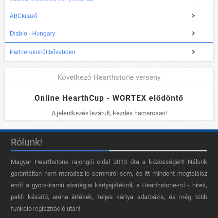
ABCkitüző
Diablo - Hungary
Partnereinkről bővebben
Következő Hearthstone verseny
Online HearthCup - WORTEX elődöntő
A jelentkezés lezárult, kezdés hamarosan!
Rólunk!
Magyar Hearthstone​ rajongói oldal 2013 óta a közösségért! Nálunk
garantáltan nem maradsz le semmiről sem, és itt mindent megtalálsz
erről a gyors-iramú stratégiai kártyajátékról, a Hearthstone-ról - hírek,
pakli készítő, aréna értékek, teljes kártya adatbázis, és még több
funkció regisztráció után!