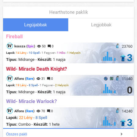
Hearthstone paklik
Legújabbak
Legjobbak
Fireball
23760
kossza (
Epic
)
50
0
Lapok:
14 Lény
-
10 Spell
-
1 Fegyver
-
1 Hős
-
1 Helyszín
3
Típus:
Midrange -
Készült:
1 napja
Wild- Miracle Death Knight?
11840
Alfons (
Rare
)
31
0
Lapok:
19 Lény
-
8 Spell
-
1 Fegyver
-
2 Helyszín
0
Típus:
Midrange -
Készült:
1 napja
Wild- Miracle Warlock?
14240
Alfons (
Rare
)
70
0
Lapok:
22 Lény
-
8 Spell
3
Típus:
Combo -
Készült:
1 hete
Összes pakli