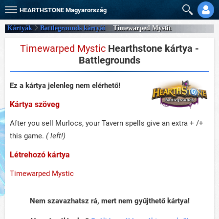
HEARTHSTONE
Magyarország
Kártyák
Battlegrounds kártyái
Timewarped Mystic
Timewarped Mystic
Hearthstone kártya -
Battlegrounds
Ez a kártya jelenleg nem elérhető!
Kártya szöveg
After you sell Murlocs, your Tavern spells give an extra + /+
this game.
( left!)
Létrehozó kártya
Timewarped Mystic
Nem szavazhatsz rá, mert nem gyűjthető kártya!