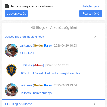
Jegyezz meg ezen az eszközön.
Elfelejtett jelszó
Regisztráció
HS Blogok - A közösség hírei
Összes HS Blog megtekintése
darkonee (
Golden
Rare
)
| 2026.06.29 10:53
A Lila Erőd
PHOENIX (
Admin
)
| 2026.06.10 20:23
FIGYELEM: Violet Hold börtön meghibásodás
darkonee (
Golden
Rare
)
| 2025.09.23 13:44
Hallow's End (esemény)
+ HS Blog beküldése