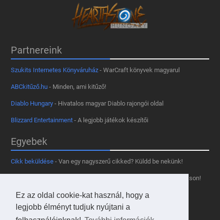
Partnereink
Szukits Internetes Könyváruház
- WarCraft könyvek magyarul
ABCkitűző.hu
- Minden, ami kitűző!
Diablo Hungary
- Hivatalos magyar Diablo rajongói oldal
Blizzard Entertainment
- A legjobb játékok készítői
Egyebek
Cikk beküldése
- Van egy nagyszerű cikked? Küldd be nekünk!
Támogass minket
- Tetszik az oldal? Segíts, hogy fennmaradhasson!
Ez az oldal cookie-kat használ, hogy a
Kapcsolat, médiaajánlat
- Lépj velünk kapcsolatba!
legjobb élményt tudjuk nyújtani a
Használd a tooltipünket
- A saját oldaladon is!