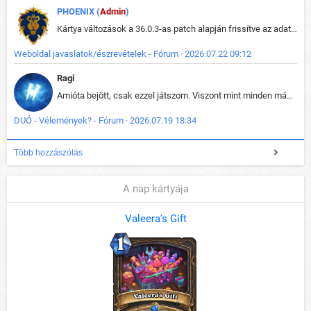
PHOENIX (
Admin
)
Kártya változások a 36.0.3-as patch alapján frissítve az adatbázisban (képek is cserélve).
Weboldal javaslatok/észrevételek - Fórum · 2026.07.22 09:12
Ragi
Amióta bejött, csak ezzel játszom. Viszont mint minden más - akár az alapjáték is, ez is baromira összetett lett. Néha már pár kör után is esélytelen az egész. Vagy irreállisan túltápol valaki, vagy lelép a partner, vagy csak hülye mint a segg. És amikor eljönne az én időm, na akkor jön el mindenki másé is. Engem jobban érdekelne, hogy ki milyen ratingen szokott játszani. Na ez lenne egy érdekes adat.
DUÓ - Vélemények? - Fórum · 2026.07.19 18:34
Több hozzászólás
A nap kártyája
Valeera's Gift