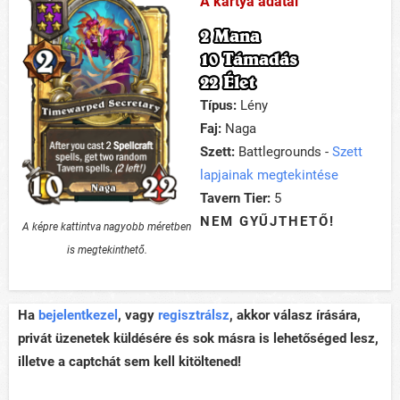
A kártya adatai
2 Mana
10 Támadás
22 Élet
Típus:
Lény
Faj:
Naga
Szett:
Battlegrounds -
Szett
lapjainak megtekintése
Tavern Tier:
5
NEM GYŰJTHETŐ!
A képre kattintva nagyobb méretben
is megtekinthető.
Ha
bejelentkezel
, vagy
regisztrálsz
, akkor válasz írására,
privát üzenetek küldésére és sok másra is lehetőséged lesz,
illetve a captchát sem kell kitöltened!