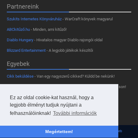
Partnereink
Szukits Internetes Könyváruház
- WarCraft könyvek magyarul
ABCkitűző.hu
- Minden, ami kitűző!
Diablo Hungary
- Hivatalos magyar Diablo rajongói oldal
Blizzard Entertainment
- A legjobb játékok készítői
Egyebek
Cikk beküldése
- Van egy nagyszerű cikked? Küldd be nekünk!
Támogass minket
- Tetszik az oldal? Segíts, hogy fennmaradhasson!
Ez az oldal cookie-kat használ, hogy a
Kapcsolat, médiaajánlat
- Lépj velünk kapcsolatba!
legjobb élményt tudjuk nyújtani a
Használd a tooltipünket
- A saját oldaladon is!
felhasználóinknak!
További információk
Adatvédelmi szabályzat
- A felhasználókért!
© 2013 - 2026 Hearthstone Hungary v31.3.0. - Borovi Bence | Powered by
JsWeb
Megértettem!