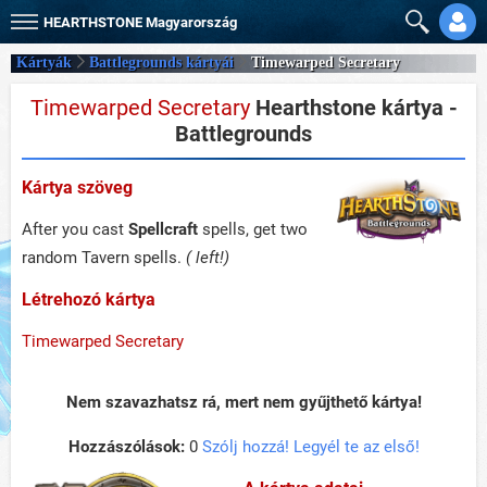
HEARTHSTONE
Magyarország
Kártyák
Battlegrounds kártyái
Timewarped Secretary
Timewarped Secretary
Hearthstone kártya -
Battlegrounds
Kártya szöveg
After you cast
Spellcraft
spells, get two
random Tavern spells.
( left!)
Létrehozó kártya
Timewarped Secretary
Nem szavazhatsz rá, mert nem gyűjthető kártya!
Hozzászólások:
0
Szólj hozzá! Legyél te az első!