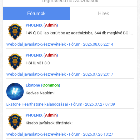
Legfrissebb hozzászólások
Fórumok
Hirek
PHOENIX (
Admin
)
149 új BG lap került be az adatbázisba, 644 db meglévő BG lap módosult, bekerültek az új képek a megváltozott lapokhoz is.
Weboldal javaslatok/észrevételek - Fórum · 2026.08.06 22:14
PHOENIX (
Admin
)
HSHU v31.3.0
Weboldal javaslatok/észrevételek - Fórum · 2026.07.28 20:17
Ekstone (
Common
)
Kedves Naplóm!
Ekstone Hearthstone kalandozásai - Fórum · 2026.07.27 07:09
PHOENIX (
Admin
)
Kisebb javítások történtek:
Weboldal javaslatok/észrevételek - Fórum · 2026.07.26 13:27