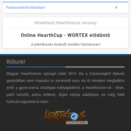
Partnereinkről bővebben
Következő Hearthstone verseny
Online HearthCup - WORTEX elődöntő
A jelentkezés lezárult, kezdés hamarosan!
Rólunk!
Magyar Hearthstone​ rajongói oldal 2013 óta a közösségért! Nálunk
garantáltan nem maradsz le semmiről sem, és itt mindent megtalálsz
erről a gyors-iramú stratégiai kártyajátékról, a Hearthstone-ról - hírek,
pakli készítő, aréna értékek, teljes kártya adatbázis, és még több
funkció regisztráció után!