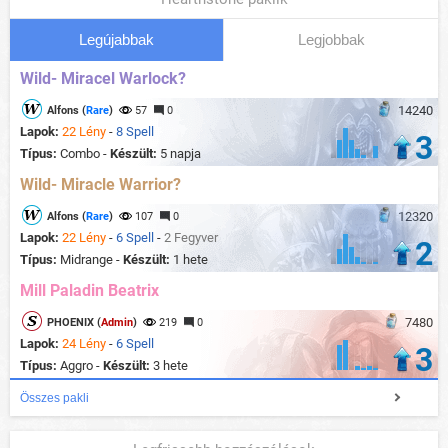
Legújabbak
Legjobbak
Wild- Miracel Warlock?
14240
Alfons (
Rare
)
57
0
Lapok:
22 Lény
-
8 Spell
3
Típus:
Combo -
Készült:
5 napja
Wild- Miracle Warrior?
12320
Alfons (
Rare
)
107
0
Lapok:
22 Lény
-
6 Spell
-
2 Fegyver
2
Típus:
Midrange -
Készült:
1 hete
Mill Paladin Beatrix
7480
PHOENIX (
Admin
)
219
0
Lapok:
24 Lény
-
6 Spell
3
Típus:
Aggro -
Készült:
3 hete
Összes pakli