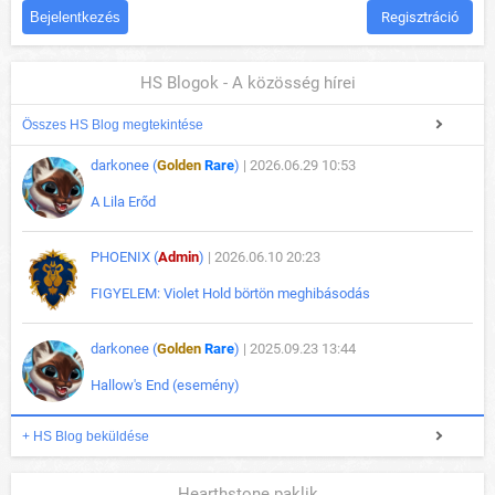
Regisztráció
HS Blogok - A közösség hírei
Összes HS Blog megtekintése
darkonee (
Golden
Rare
)
| 2026.06.29 10:53
A Lila Erőd
PHOENIX (
Admin
)
| 2026.06.10 20:23
FIGYELEM: Violet Hold börtön meghibásodás
darkonee (
Golden
Rare
)
| 2025.09.23 13:44
Hallow's End (esemény)
+ HS Blog beküldése
Hearthstone paklik