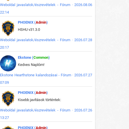
Weboldal javaslatok/észrevételek - Fórum · 2026.08.06
22:14
PHOENIX (
Admin
)
HSHU v31.3.0
Weboldal javaslatok/észrevételek - Fórum · 2026.07.28
20:17
Ekstone (
Common
)
Kedves Naplóm!
Ekstone Hearthstone kalandozásai - Fórum · 2026.07.27
07:09
PHOENIX (
Admin
)
Kisebb javítások történtek:
Weboldal javaslatok/észrevételek - Fórum · 2026.07.26
13:27
PHOENIX (
Admin
)