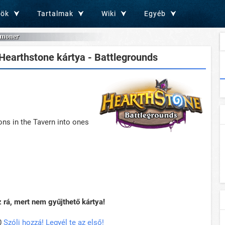
zök
Tartalmak
Wiki
Egyéb
moner
Hearthstone kártya - Battlegrounds
ns in the Tavern into ones
rá, mert nem gyűjthető kártya!
0
Szólj hozzá! Legyél te az első!