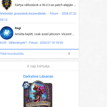
Kártya változások a 36.0.3-as patch alapján frissítve az adatbázisban (képek is cserélve).
Weboldal javaslatok/észrevételek - Fórum · 2026.07.22
09:12
Ragi
Amióta bejött, csak ezzel játszom. Viszont mint minden más - akár az alapjáték is, ez is baromira összetett lett. Néha már pár kör után is esélytelen az egész. Vagy irreállisan túltápol valaki, vagy lelép a partner, vagy csak hülye mint a segg. És amikor eljönne az én időm, na akkor jön el mindenki másé is. Engem jobban érdekelne, hogy ki milyen ratingen szokott játszani. Na ez lenne egy érdekes adat.
DUÓ - Vélemények? - Fórum · 2026.07.19 18:34
Több hozzászólás
A nap kártyája
Darkshire Librarian