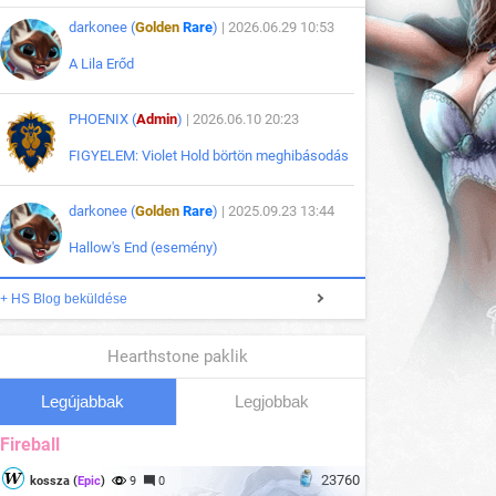
darkonee (
Golden
Rare
)
| 2026.06.29 10:53
A Lila Erőd
PHOENIX (
Admin
)
| 2026.06.10 20:23
FIGYELEM: Violet Hold börtön meghibásodás
darkonee (
Golden
Rare
)
| 2025.09.23 13:44
Hallow's End (esemény)
+ HS Blog beküldése
Hearthstone paklik
Legújabbak
Legjobbak
Fireball
23760
kossza (
Epic
)
9
0