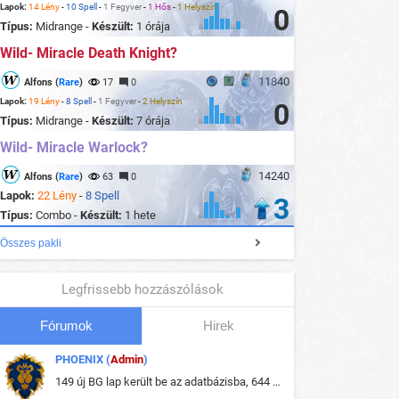
Lapok:
14 Lény
-
10 Spell
-
1 Fegyver
-
1 Hős
-
1 Helyszín
0
Típus:
Midrange -
Készült:
1 órája
Wild- Miracle Death Knight?
11840
Alfons (
Rare
)
17
0
Lapok:
19 Lény
-
8 Spell
-
1 Fegyver
-
2 Helyszín
0
Típus:
Midrange -
Készült:
7 órája
Wild- Miracle Warlock?
14240
Alfons (
Rare
)
63
0
Lapok:
22 Lény
-
8 Spell
3
Típus:
Combo -
Készült:
1 hete
Összes pakli
Legfrissebb hozzászólások
Fórumok
Hirek
PHOENIX (
Admin
)
149 új BG lap került be az adatbázisba, 644 db meglévő BG lap módosult, bekerültek az új képek a megváltozott lapokhoz is.