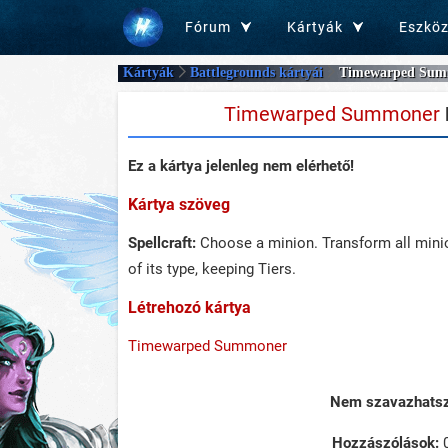
Fórum
Kártyák
Eszkö
Kártyák
Battlegrounds kártyái
Timewarped Sum
Timewarped Summoner
Ez a kártya jelenleg nem elérhető!
Kártya szöveg
Spellcraft:
Choose a minion. Transform all minio
of its type, keeping Tiers.
Létrehozó kártya
Timewarped Summoner
Nem szavazhatsz 
Hozzászólások: