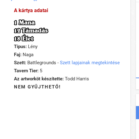
A kártya adatai
1 Mana
12 Támadás
18 Élet
Típus:
Lény
Faj:
Naga
Szett:
Battlegrounds -
Szett lapjainak megtekintése
Tavern Tier:
5
Az artworköt készítette:
Todd Harris
NEM GYŰJTHETŐ!