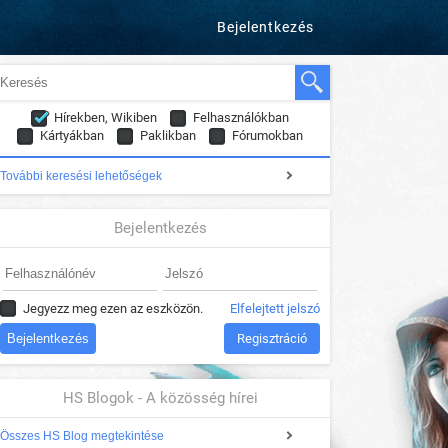
Bejelentkezés
Hírekben, Wikiben
Felhasználókban
Kártyákban
Paklikban
Fórumokban
További keresési lehetőségek
Bejelentkezés
Jegyezz meg ezen az eszközön.
Elfelejtett jelszó
Regisztráció
HS Blogok - A közösség hírei
Összes HS Blog megtekintése