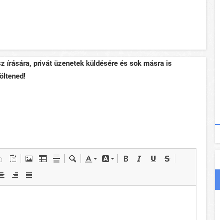
sz írására, privát üzenetek küldésére és sok másra is
öltened!