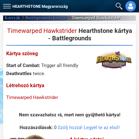
HEARTHSTONE
Magyarország
Kártyák
Battlegrounds kártyái
Timewarped Hawkstrider
Timewarped Hawkstrider
Hearthstone kártya
- Battlegrounds
Kártya szöveg
Start of Combat:
Trigger all friendly
Deathrattles
twice.
Létrehozó kártya
Timewarped Hawkstrider
Nem szavazhatsz rá, mert nem gyűjthető kártya!
Hozzászólások:
0
Szólj hozzá! Legyél te az első!