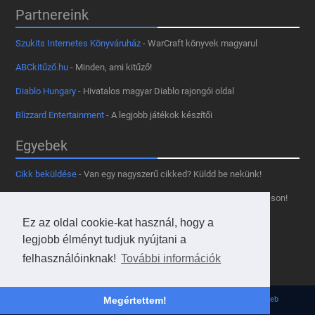
Partnereink
Szukits Internetes Könyváruház
- WarCraft könyvek magyarul
ABCkitűző.hu
- Minden, ami kitűző!
Diablo Hungary
- Hivatalos magyar Diablo rajongói oldal
Blizzard Entertainment
- A legjobb játékok készítői
Egyebek
Cikk beküldése
- Van egy nagyszerű cikked? Küldd be nekünk!
Támogass minket
- Tetszik az oldal? Segíts, hogy fennmaradhasson!
Ez az oldal cookie-kat használ, hogy a
Kapcsolat, médiaajánlat
- Lépj velünk kapcsolatba!
legjobb élményt tudjuk nyújtani a
Használd a tooltipünket
- A saját oldaladon is!
felhasználóinknak!
További információk
Adatvédelmi szabályzat
- A felhasználókért!
© 2013 - 2026 Hearthstone Hungary v31.3.0. - Borovi Bence | Powered by
JsWeb
Megértettem!