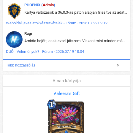
PHOENIX (
Admin
)
Kártya változások a 36.0.3-as patch alapján frissítve az adatbázisban (képek is cserélve).
Weboldal javaslatok/észrevételek - Fórum · 2026.07.22 09:12
Ragi
Amióta bejött, csak ezzel játszom. Viszont mint minden más - akár az alapjáték is, ez is baromira összetett lett. Néha már pár kör után is esélytelen az egész. Vagy irreállisan túltápol valaki, vagy lelép a partner, vagy csak hülye mint a segg. És amikor eljönne az én időm, na akkor jön el mindenki másé is. Engem jobban érdekelne, hogy ki milyen ratingen szokott játszani. Na ez lenne egy érdekes adat.
DUÓ - Vélemények? - Fórum · 2026.07.19 18:34
Több hozzászólás
A nap kártyája
Valeera's Gift