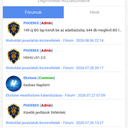
Legfrissebb hozzászólások
Fórumok
Hirek
PHOENIX (
Admin
)
149 új BG lap került be az adatbázisba, 644 db meglévő BG lap módosult, bekerültek az új képek a megváltozott lapokhoz is.
Weboldal javaslatok/észrevételek - Fórum · 2026.08.06 22:14
PHOENIX (
Admin
)
HSHU v31.3.0
Weboldal javaslatok/észrevételek - Fórum · 2026.07.28 20:17
Ekstone (
Common
)
Kedves Naplóm!
Ekstone Hearthstone kalandozásai - Fórum · 2026.07.27 07:09
PHOENIX (
Admin
)
Kisebb javítások történtek:
Weboldal javaslatok/észrevételek - Fórum · 2026.07.26 13:27