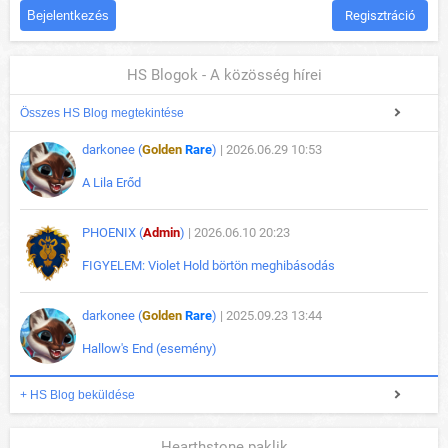
Regisztráció
HS Blogok - A közösség hírei
Összes HS Blog megtekintése
darkonee (
Golden
Rare
)
| 2026.06.29 10:53
A Lila Erőd
PHOENIX (
Admin
)
| 2026.06.10 20:23
FIGYELEM: Violet Hold börtön meghibásodás
darkonee (
Golden
Rare
)
| 2025.09.23 13:44
Hallow's End (esemény)
+ HS Blog beküldése
Hearthstone paklik