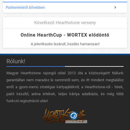
Partnereinkről bővebben
Következő Hearthstone verseny
Online HearthCup - WORTEX elődöntő
A jelentkezés lezárult, kezdés hamarosan!
Rólunk!
Magyar Hearthstone​ rajongói oldal 2013 óta a közösségért! Nálunk
garantáltan nem maradsz le semmiről sem, és itt mindent megtalálsz
erről a gyors-iramú stratégiai kártyajátékról, a Hearthstone-ról - hírek,
pakli készítő, aréna értékek, teljes kártya adatbázis, és még több
funkció regisztráció után!