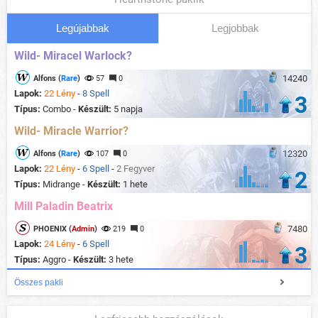
Legújabbak
Legjobbak
Wild- Miracel Warlock?
14240
Alfons (
Rare
)
57
0
Lapok:
22 Lény
-
8 Spell
3
Típus:
Combo -
Készült:
5 napja
Wild- Miracle Warrior?
12320
Alfons (
Rare
)
107
0
Lapok:
22 Lény
-
6 Spell
-
2 Fegyver
2
Típus:
Midrange -
Készült:
1 hete
Mill Paladin Beatrix
7480
PHOENIX (
Admin
)
219
0
Lapok:
24 Lény
-
6 Spell
3
Típus:
Aggro -
Készült:
3 hete
Összes pakli