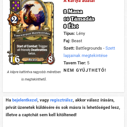
A kártya adatai
2 Mana
16 Támadás
8 Élet
Típus:
Lény
Faj:
Beast
Szett:
Battlegrounds -
Szett
lapjainak megtekintése
Tavern Tier:
5
NEM GYŰJTHETŐ!
A képre kattintva nagyobb méretben
is megtekinthető.
Ha
bejelentkezel
, vagy
regisztrálsz
, akkor válasz írására,
privát üzenetek küldésére és sok másra is lehetőséged lesz,
illetve a captchát sem kell kitöltened!