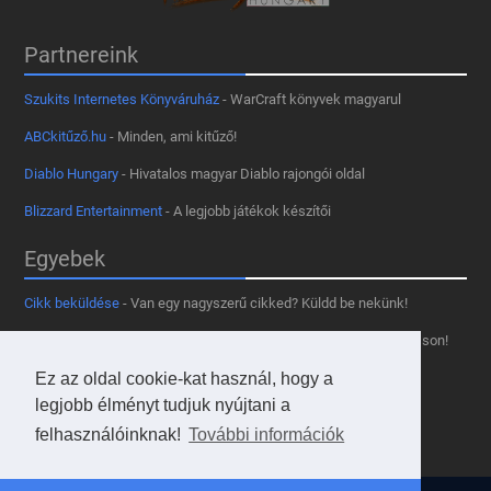
Partnereink
Szukits Internetes Könyváruház
- WarCraft könyvek magyarul
ABCkitűző.hu
- Minden, ami kitűző!
Diablo Hungary
- Hivatalos magyar Diablo rajongói oldal
Blizzard Entertainment
- A legjobb játékok készítői
Egyebek
Cikk beküldése
- Van egy nagyszerű cikked? Küldd be nekünk!
Támogass minket
- Tetszik az oldal? Segíts, hogy fennmaradhasson!
Ez az oldal cookie-kat használ, hogy a
Kapcsolat, médiaajánlat
- Lépj velünk kapcsolatba!
legjobb élményt tudjuk nyújtani a
Használd a tooltipünket
- A saját oldaladon is!
felhasználóinknak!
További információk
Adatvédelmi szabályzat
- A felhasználókért!