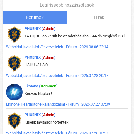
Legfrissebb hozzászólások
Fórumok
Hirek
PHOENIX (
Admin
)
149 új BG lap került be az adatbázisba, 644 db meglévő BG lap módosult, bekerültek az új képek a megváltozott lapokhoz is.
Weboldal javaslatok/észrevételek - Fórum · 2026.08.06 22:14
PHOENIX (
Admin
)
HSHU v31.3.0
Weboldal javaslatok/észrevételek - Fórum · 2026.07.28 20:17
Ekstone (
Common
)
Kedves Naplóm!
Ekstone Hearthstone kalandozásai - Fórum · 2026.07.27 07:09
PHOENIX (
Admin
)
Kisebb javítások történtek:
Weboldal javaslatok/észrevételek - Fórum · 2026.07.26 13:27