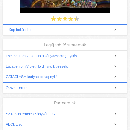
+ Kép beküldése
Legújabb fórumtémák
Escape from Violet Hold kártyacsomag nyitás
Escape from Violet Hold nyitó kibeszélő
CATACLYSM kártyacsomag nyitás
Összes fórum
Partnereink
Szukits Internetes Könyváruház
ABCkitüző