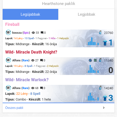
Hearthstone paklik
Legújabbak
Legjobbak
Fireball
23760
kossza (
Epic
)
33
0
Lapok:
14 Lény
-
10 Spell
-
1 Fegyver
-
1 Hős
-
1 Helyszín
1
Típus:
Midrange -
Készült:
16 órája
Wild- Miracle Death Knight?
11840
Alfons (
Rare
)
27
0
Lapok:
19 Lény
-
8 Spell
-
1 Fegyver
-
2 Helyszín
0
Típus:
Midrange -
Készült:
22 órája
Wild- Miracle Warlock?
14240
Alfons (
Rare
)
68
0
Lapok:
22 Lény
-
8 Spell
3
Típus:
Combo -
Készült:
1 hete
Összes pakli