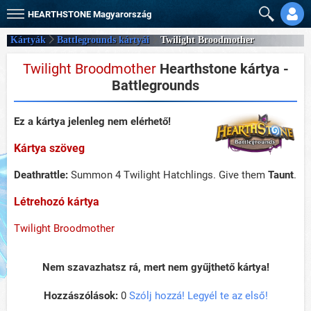
HEARTHSTONE
Magyarország
Kártyák
Battlegrounds kártyái
Twilight Broodmother
Twilight Broodmother
Hearthstone kártya -
Battlegrounds
Ez a kártya jelenleg nem elérhető!
Kártya szöveg
Deathrattle:
Summon 4 Twilight Hatchlings. Give them
Taunt
.
Létrehozó kártya
Twilight Broodmother
Nem szavazhatsz rá, mert nem gyűjthető kártya!
Hozzászólások:
0
Szólj hozzá! Legyél te az első!