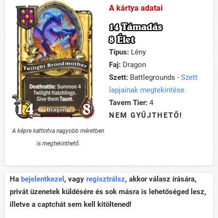
A kártya adatai
14 Támadás
8 Élet
Típus:
Lény
Faj:
Dragon
Szett:
Battlegrounds -
Szett
lapjainak megtekintése
Tavern Tier:
4
NEM GYŰJTHETŐ!
A képre kattintva nagyobb méretben
is megtekinthető.
Ha
bejelentkezel
, vagy
regisztrálsz
, akkor válasz írására,
privát üzenetek küldésére és sok másra is lehetőséged lesz,
illetve a captchát sem kell kitöltened!