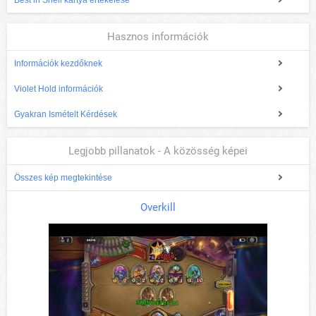
Best in Shell kártya értékelése
Hasznos információk
Információk kezdőknek
Violet Hold információk
Gyakran Ismételt Kérdések
Legjobb pillanatok - A közösség képei
Összes kép megtekintése
Overkill