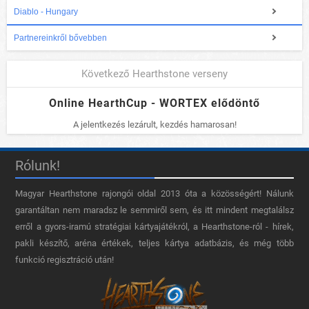
Diablo - Hungary
Partnereinkről bővebben
Következő Hearthstone verseny
Online HearthCup - WORTEX elődöntő
A jelentkezés lezárult, kezdés hamarosan!
Rólunk!
Magyar Hearthstone​ rajongói oldal 2013 óta a közösségért! Nálunk
garantáltan nem maradsz le semmiről sem, és itt mindent megtalálsz
erről a gyors-iramú stratégiai kártyajátékról, a Hearthstone-ról - hírek,
pakli készítő, aréna értékek, teljes kártya adatbázis, és még több
funkció regisztráció után!