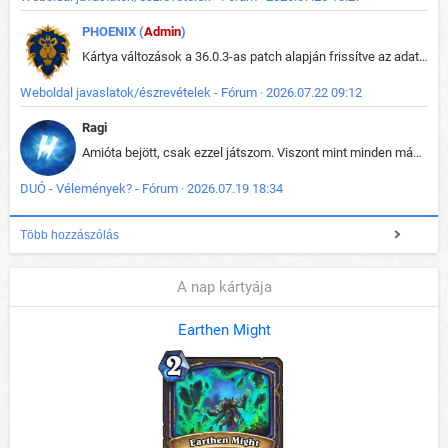
PHOENIX (
Admin
)
Kártya változások a 36.0.3-as patch alapján frissítve az adatbázisban (képek is cserélve).
Weboldal javaslatok/észrevételek - Fórum · 2026.07.22 09:12
Ragi
Amióta bejött, csak ezzel játszom. Viszont mint minden más - akár az alapjáték is, ez is baromira összetett lett. Néha már pár kör után is esélytelen az egész. Vagy irreállisan túltápol valaki, vagy lelép a partner, vagy csak hülye mint a segg. És amikor eljönne az én időm, na akkor jön el mindenki másé is. Engem jobban érdekelne, hogy ki milyen ratingen szokott játszani. Na ez lenne egy érdekes adat.
DUÓ - Vélemények? - Fórum · 2026.07.19 18:34
Több hozzászólás
A nap kártyája
Earthen Might