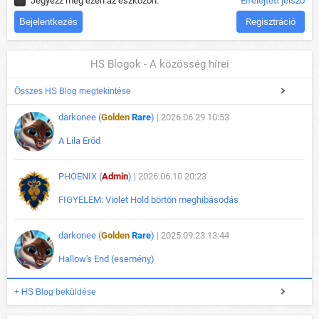
Jegyezz meg ezen az eszközön.
Elfelejtett jelszó
Regisztráció
HS Blogok - A közösség hírei
Összes HS Blog megtekintése
darkonee (
Golden
Rare
)
| 2026.06.29 10:53
A Lila Erőd
PHOENIX (
Admin
)
| 2026.06.10 20:23
FIGYELEM: Violet Hold börtön meghibásodás
darkonee (
Golden
Rare
)
| 2025.09.23 13:44
Hallow's End (esemény)
+ HS Blog beküldése