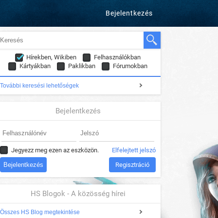
Bejelentkezés
Hírekben, Wikiben
Felhasználókban
Kártyákban
Paklikban
Fórumokban
További keresési lehetőségek
Bejelentkezés
Jegyezz meg ezen az eszközön.
Elfelejtett jelszó
Regisztráció
HS Blogok - A közösség hírei
Összes HS Blog megtekintése