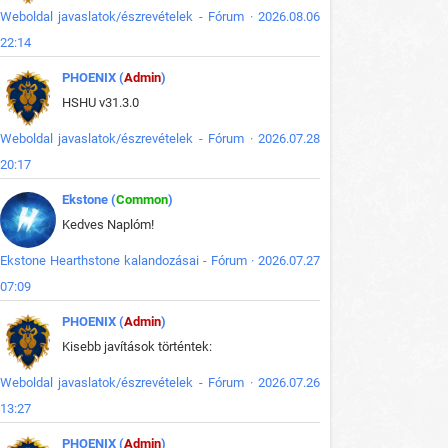
Weboldal javaslatok/észrevételek - Fórum · 2026.08.06
22:14
PHOENIX (
Admin
)
HSHU v31.3.0
Weboldal javaslatok/észrevételek - Fórum · 2026.07.28
20:17
Ekstone (
Common
)
Kedves Naplóm!
Ekstone Hearthstone kalandozásai - Fórum · 2026.07.27
07:09
PHOENIX (
Admin
)
Kisebb javítások történtek:
Weboldal javaslatok/észrevételek - Fórum · 2026.07.26
13:27
PHOENIX (
Admin
)