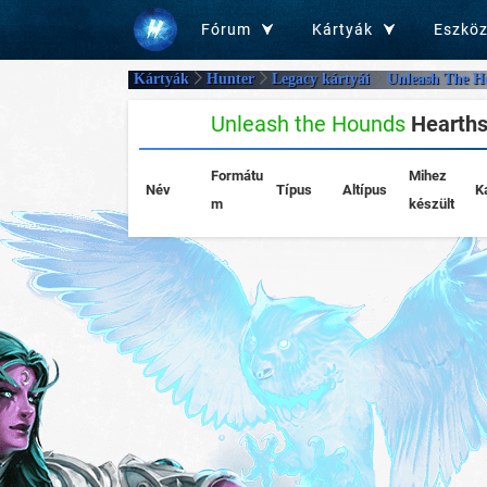
Fórum
Kártyák
Eszkö
Kártyák
Hunter
Legacy kártyái
Unleash The H
Unleash the Hounds
Hearthst
Formátu
Mihez
Név
Típus
Altípus
K
m
készült