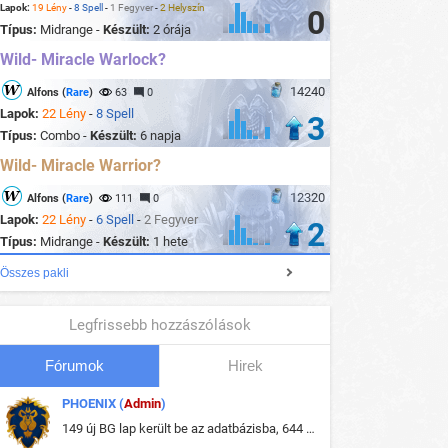
Lapok:
19 Lény
-
8 Spell
-
1 Fegyver
-
2 Helyszín
0
Típus:
Midrange -
Készült:
2 órája
Wild- Miracle Warlock?
14240
Alfons (
Rare
)
63
0
Lapok:
22 Lény
-
8 Spell
3
Típus:
Combo -
Készült:
6 napja
Wild- Miracle Warrior?
12320
Alfons (
Rare
)
111
0
Lapok:
22 Lény
-
6 Spell
-
2 Fegyver
2
Típus:
Midrange -
Készült:
1 hete
Összes pakli
Legfrissebb hozzászólások
Fórumok
Hirek
PHOENIX (
Admin
)
149 új BG lap került be az adatbázisba, 644 db meglévő BG lap módosult, bekerültek az új képek a megváltozott lapokhoz is.