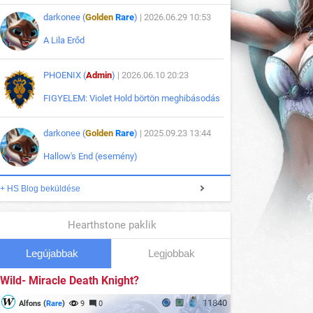
darkonee (
Golden
Rare
)
| 2026.06.29 10:53
A Lila Erőd
PHOENIX (
Admin
)
| 2026.06.10 20:23
FIGYELEM: Violet Hold börtön meghibásodás
darkonee (
Golden
Rare
)
| 2025.09.23 13:44
Hallow's End (esemény)
+ HS Blog beküldése
Hearthstone paklik
Legújabbak
Legjobbak
Wild- Miracle Death Knight?
11840
Alfons (
Rare
)
9
0