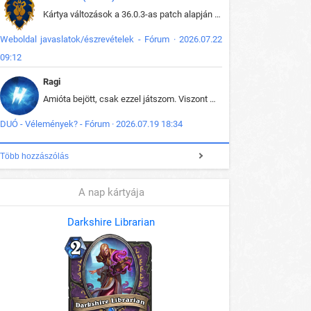
Kártya változások a 36.0.3-as patch alapján frissítve az adatbázisban (képek is cserélve).
Weboldal javaslatok/észrevételek - Fórum · 2026.07.22
09:12
Ragi
Amióta bejött, csak ezzel játszom. Viszont mint minden más - akár az alapjáték is, ez is baromira összetett lett. Néha már pár kör után is esélytelen az egész. Vagy irreállisan túltápol valaki, vagy lelép a partner, vagy csak hülye mint a segg. És amikor eljönne az én időm, na akkor jön el mindenki másé is. Engem jobban érdekelne, hogy ki milyen ratingen szokott játszani. Na ez lenne egy érdekes adat.
DUÓ - Vélemények? - Fórum · 2026.07.19 18:34
Több hozzászólás
A nap kártyája
Darkshire Librarian