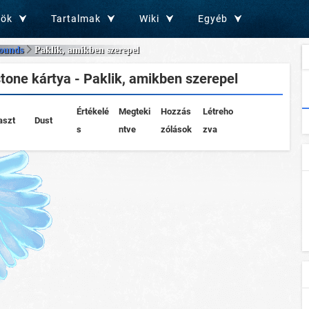
zök
Tartalmak
Wiki
Egyéb
ounds
Paklik, amikben szerepel
one kártya - Paklik, amikben szerepel
Értékelé
Megteki
Hozzás
Létreho
aszt
Dust
s
ntve
zólások
zva