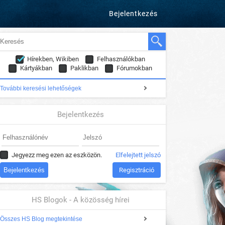
Bejelentkezés
Hírekben, Wikiben
Felhasználókban
Kártyákban
Paklikban
Fórumokban
További keresési lehetőségek
Bejelentkezés
Jegyezz meg ezen az eszközön.
Elfelejtett jelszó
Regisztráció
HS Blogok - A közösség hírei
Összes HS Blog megtekintése