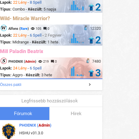
Lapok:
22 Lény
-
8 Spell
2
Típus:
Combo -
Készült:
5 napja
Wild- Miracle Warrior?
12320
Alfons (
Rare
)
105
0
Lapok:
22 Lény
-
6 Spell
-
2 Fegyver
2
Típus:
Midrange -
Készült:
1 hete
Mill Paladin Beatrix
7480
PHOENIX (
Admin
)
219
0
Lapok:
24 Lény
-
6 Spell
3
Típus:
Aggro -
Készült:
3 hete
Összes pakli
Legfrissebb hozzászólások
Fórumok
Hirek
PHOENIX (
Admin
)
HSHU v31.3.0