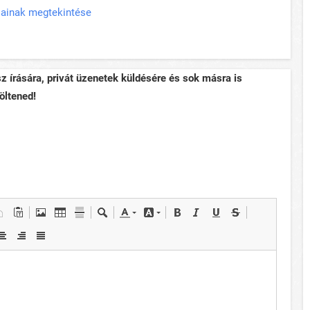
pjainak megtekintése
sz írására, privát üzenetek küldésére és sok másra is
öltened!