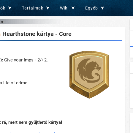
zök
Tartalmak
Wiki
Egyéb
am
m
Hearthstone kártya - Core
):
Give your Imps +2/+2.
 life of crime.
rá, mert nem gyűjthető kártya!