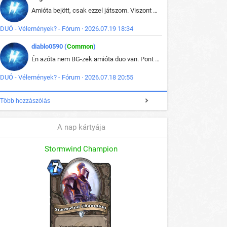
Amióta bejött, csak ezzel játszom. Viszont mint minden más - akár az alapjáték is, ez is baromira összetett lett. Néha már pár kör után is esélytelen az egész. Vagy irreállisan túltápol valaki, vagy lelép a partner, vagy csak hülye mint a segg. És amikor eljönne az én időm, na akkor jön el mindenki másé is. Engem jobban érdekelne, hogy ki milyen ratingen szokott játszani. Na ez lenne egy érdekes adat.
DUÓ - Vélemények? - Fórum · 2026.07.19 18:34
diablo0590 (
Common
)
Én azóta nem BG-zek amióta duo van. Pont azt szerettem benne, hogy rajtam múlik mi történik, nem pedig a társamon. Kérem vissza a régi BG-t :D
DUÓ - Vélemények? - Fórum · 2026.07.18 20:55
Több hozzászólás
A nap kártyája
Stormwind Champion