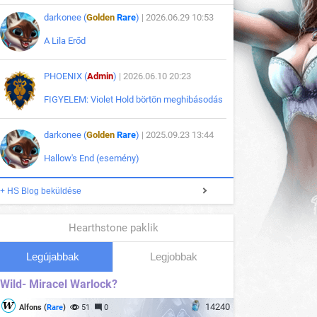
darkonee (
Golden
Rare
)
| 2026.06.29 10:53
A Lila Erőd
PHOENIX (
Admin
)
| 2026.06.10 20:23
FIGYELEM: Violet Hold börtön meghibásodás
darkonee (
Golden
Rare
)
| 2025.09.23 13:44
Hallow's End (esemény)
+ HS Blog beküldése
Hearthstone paklik
Legújabbak
Legjobbak
Wild- Miracel Warlock?
14240
Alfons (
Rare
)
51
0