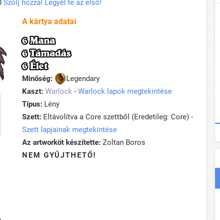
0
Szólj hozzá! Legyél te az első!
A kártya adatai
6 Mana
6 Támadás
6 Élet
Minőség:
Legendary
Kaszt:
Warlock
-
Warlock lapok megtekintése
Típus:
Lény
Szett:
Eltávolítva a Core szettből (Eredetileg: Core) -
Szett lapjainak megtekintése
Az artworköt készítette:
Zoltan Boros
NEM GYŰJTHETŐ!