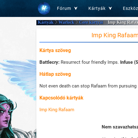
Fórum
Kártyák
Eszkö
Kártyák
Warlock
Core kártyái
Imp King Rafa
Imp King Rafaa
Kártya szöveg
Battlecry:
Resurrect four friendly Imps.
Infuse (5
Hátlap szöveg
Not even death can stop Rafaam from pursuing a
Kapcsolódó kártyák
Imp King Rafaam
Nem szavazhatsz 