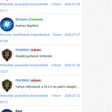
Weboldal javaslatok/észrevételek - Fórum · 2026.07.28
20:17
Ekstone (
Common
)
Kedves Naplóm!
Ekstone Hearthstone kalandozásai - Fórum · 2026.07.27
07:09
PHOENIX (
Admin
)
Kisebb javítások történtek:
Weboldal javaslatok/észrevételek - Fórum · 2026.07.26
13:27
PHOENIX (
Admin
)
Kártya változások a 36.0.3-as patch alapján frissítve az adatbázisban (képek is cserélve).
Weboldal javaslatok/észrevételek - Fórum · 2026.07.22
09:12
Ragi