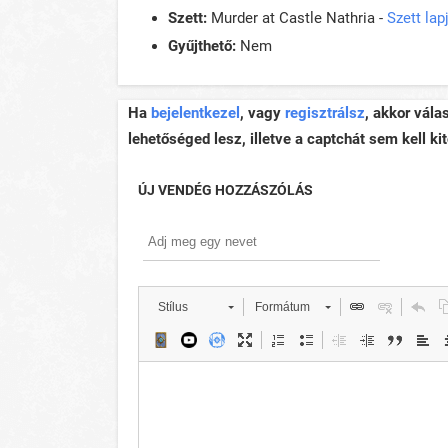
Szett:
Murder at Castle Nathria -
Szett la
Gyűjthető:
Nem
Ha
bejelentkezel
, vagy
regisztrálsz
, akkor vála
lehetőséged lesz, illetve a captchát sem kell kit
ÚJ VENDÉG HOZZÁSZÓLÁS
Stílus
Formátum