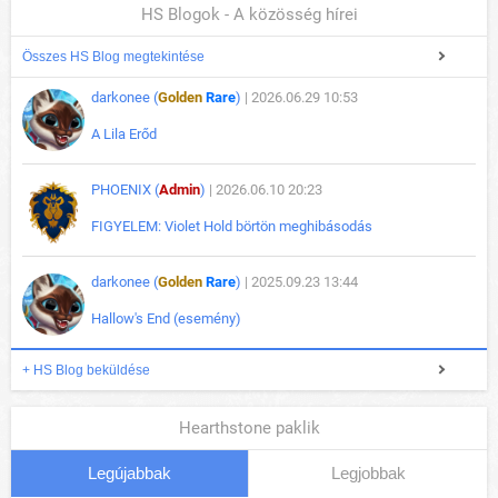
HS Blogok - A közösség hírei
Összes HS Blog megtekintése
darkonee (
Golden
Rare
)
| 2026.06.29 10:53
A Lila Erőd
PHOENIX (
Admin
)
| 2026.06.10 20:23
FIGYELEM: Violet Hold börtön meghibásodás
darkonee (
Golden
Rare
)
| 2025.09.23 13:44
Hallow's End (esemény)
+ HS Blog beküldése
Hearthstone paklik
Legújabbak
Legjobbak