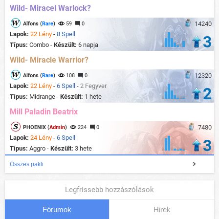
Wild- Miracel Warlock?
14240
Alfons (
Rare
)
59
0
Lapok:
22 Lény
-
8 Spell
3
Típus:
Combo -
Készült:
6 napja
Wild- Miracle Warrior?
12320
Alfons (
Rare
)
108
0
Lapok:
22 Lény
-
6 Spell
-
2 Fegyver
2
Típus:
Midrange -
Készült:
1 hete
Mill Paladin Beatrix
7480
PHOENIX (
Admin
)
224
0
Lapok:
24 Lény
-
6 Spell
3
Típus:
Aggro -
Készült:
3 hete
Összes pakli
Legfrissebb hozzászólások
Fórumok
Hirek