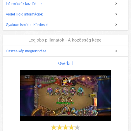
Információk kezdőknek
Violet Hold információk
Gyakran Ismételt Kérdések
Legjobb pillanatok - A közösség képei
Összes kép megtekintése
Overkill