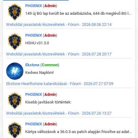
PHOENIX (
Admin
)
149 új BG lap került be az adatbázisba, 644 db meglévő BG lap módosult, bekerültek az új képek a megváltozott lapokhoz is.
Weboldal javaslatok/észrevételek - Fórum · 2026.08.06 22:14
PHOENIX (
Admin
)
HSHU v31.3.0
Weboldal javaslatok/észrevételek - Fórum · 2026.07.28 20:17
Ekstone (
Common
)
Kedves Naplóm!
Ekstone Hearthstone kalandozásai - Fórum · 2026.07.27 07:09
PHOENIX (
Admin
)
Kisebb javítások történtek:
Weboldal javaslatok/észrevételek - Fórum · 2026.07.26 13:27
PHOENIX (
Admin
)
Kártya változások a 36.0.3-as patch alapján frissítve az adatbázisban (képek is cserélve).