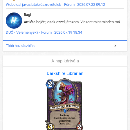
Weboldal javaslatok/észrevételek - Fórum · 2026.07.22 09:12
Ragi
Amióta bejött, csak ezzel játszom. Viszont mint minden más - akár az alapjáték is, ez is baromira összetett lett. Néha már pár kör után is esélytelen az egész. Vagy irreállisan túltápol valaki, vagy lelép a partner, vagy csak hülye mint a segg. És amikor eljönne az én időm, na akkor jön el mindenki másé is. Engem jobban érdekelne, hogy ki milyen ratingen szokott játszani. Na ez lenne egy érdekes adat.
DUÓ - Vélemények? - Fórum · 2026.07.19 18:34
Több hozzászólás
A nap kártyája
Darkshire Librarian