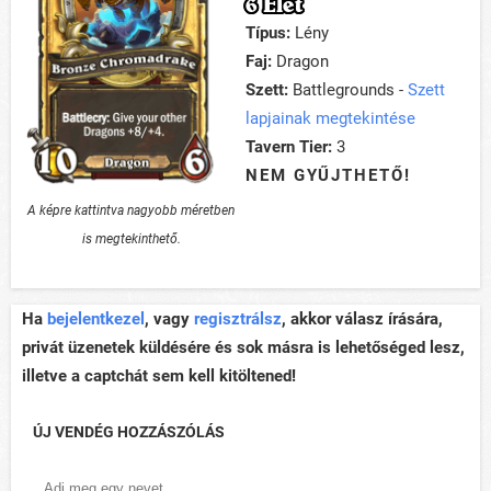
6 Élet
Típus:
Lény
Faj:
Dragon
Szett:
Battlegrounds -
Szett
lapjainak megtekintése
Tavern Tier:
3
NEM GYŰJTHETŐ!
A képre kattintva nagyobb méretben
is megtekinthető.
Ha
bejelentkezel
, vagy
regisztrálsz
, akkor válasz írására,
privát üzenetek küldésére és sok másra is lehetőséged lesz,
illetve a captchát sem kell kitöltened!
ÚJ VENDÉG HOZZÁSZÓLÁS