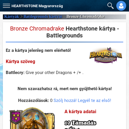
HEARTHSTONE
Magyarország
Kártyák
Battlegrounds kártyái
Bronze Chromadrake
Bronze Chromadrake
Hearthstone kártya -
Battlegrounds
Ez a kártya jelenleg nem elérhető!
Kártya szöveg
Battlecry:
Give your other Dragons + /+ .
Nem szavazhatsz rá, mert nem gyűjthető kártya!
Hozzászólások:
0
Szólj hozzá! Legyél te az első!
A kártya adatai
10 Támadás