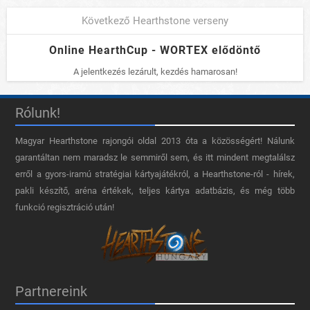
Következő Hearthstone verseny
Online HearthCup - WORTEX elődöntő
A jelentkezés lezárult, kezdés hamarosan!
Rólunk!
Magyar Hearthstone​ rajongói oldal 2013 óta a közösségért! Nálunk
garantáltan nem maradsz le semmiről sem, és itt mindent megtalálsz
erről a gyors-iramú stratégiai kártyajátékról, a Hearthstone-ról - hírek,
pakli készítő, aréna értékek, teljes kártya adatbázis, és még több
funkció regisztráció után!
Partnereink