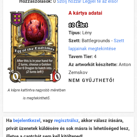
Hozzászólások:
0
Szólj hozzá! Legyél te az első!
A kártya adatai
10 Élet
Típus:
Lény
Szett:
Battlegrounds -
Szett
lapjainak megtekintése
Tavern Tier:
4
Az artworköt készítette:
Anton
Zemskov
NEM GYŰJTHETŐ!
A képre kattintva nagyobb méretben
is megtekinthető.
Ha
bejelentkezel
, vagy
regisztrálsz
, akkor válasz írására,
privát üzenetek küldésére és sok másra is lehetőséged lesz,
illetve a captchát sem kell kitöltened!