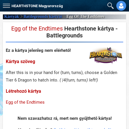
HEARTHSTONE
Magyarország
Kártyák
Battlegrounds kártyái
Egg Of The Endtimes
Egg of the Endtimes
Hearthstone kártya -
Battlegrounds
Ez a kártya jelenleg nem elérhető!
Kártya szöveg
After this is in your hand for (turn, turns), choose a Golden
Tier 6 Dragon to hatch into.
( |4(turn, turns) left!)
Létrehozó kártya
Egg of the Endtimes
Nem szavazhatsz rá, mert nem gyűjthető kártya!