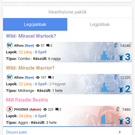
Hearthstone paklik
Legújabbak
Legjobbak
Wild- Miracel Warlock?
14240
Alfons (
Rare
)
57
0
Lapok:
22 Lény
-
8 Spell
3
Típus:
Combo -
Készült:
6 napja
Wild- Miracle Warrior?
12320
Alfons (
Rare
)
107
0
Lapok:
22 Lény
-
6 Spell
-
2 Fegyver
2
Típus:
Midrange -
Készült:
1 hete
Mill Paladin Beatrix
7480
PHOENIX (
Admin
)
223
0
Lapok:
24 Lény
-
6 Spell
3
Típus:
Aggro -
Készült:
3 hete
Összes pakli