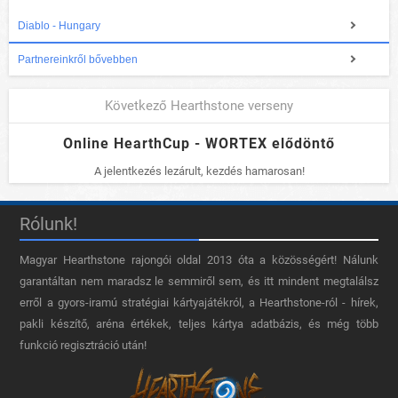
Diablo - Hungary
Partnereinkről bővebben
Következő Hearthstone verseny
Online HearthCup - WORTEX elődöntő
A jelentkezés lezárult, kezdés hamarosan!
Rólunk!
Magyar Hearthstone​ rajongói oldal 2013 óta a közösségért! Nálunk
garantáltan nem maradsz le semmiről sem, és itt mindent megtalálsz
erről a gyors-iramú stratégiai kártyajátékról, a Hearthstone-ról - hírek,
pakli készítő, aréna értékek, teljes kártya adatbázis, és még több
funkció regisztráció után!