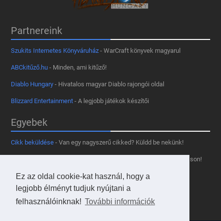
Partnereink
Szukits Internetes Könyváruház
- WarCraft könyvek magyarul
ABCkitűző.hu
- Minden, ami kitűző!
Diablo Hungary
- Hivatalos magyar Diablo rajongói oldal
Blizzard Entertainment
- A legjobb játékok készítői
Egyebek
Cikk beküldése
- Van egy nagyszerű cikked? Küldd be nekünk!
Támogass minket
- Tetszik az oldal? Segíts, hogy fennmaradhasson!
Ez az oldal cookie-kat használ, hogy a
Kapcsolat, médiaajánlat
- Lépj velünk kapcsolatba!
legjobb élményt tudjuk nyújtani a
Használd a tooltipünket
- A saját oldaladon is!
felhasználóinknak!
További információk
Adatvédelmi szabályzat
- A felhasználókért!