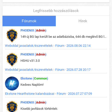
Legfrissebb hozzászólások
Fórumok
Hirek
PHOENIX (
Admin
)
149 új BG lap került be az adatbázisba, 644 db meglévő BG lap módosult, bekerültek az új képek a megváltozott lapokhoz is.
Weboldal javaslatok/észrevételek - Fórum · 2026.08.06 22:14
PHOENIX (
Admin
)
HSHU v31.3.0
Weboldal javaslatok/észrevételek - Fórum · 2026.07.28 20:17
Ekstone (
Common
)
Kedves Naplóm!
Ekstone Hearthstone kalandozásai - Fórum · 2026.07.27 07:09
PHOENIX (
Admin
)
Kisebb javítások történtek: