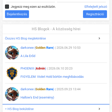
Jegyezz meg ezen az eszközön.
Elfelejtett jelszó
Regisztráció
HS Blogok - A közösség hírei
Összes HS Blog megtekintése
darkonee (
Golden
Rare
)
| 2026.06.29 10:53
A Lila Erőd
PHOENIX (
Admin
)
| 2026.06.10 20:23
FIGYELEM: Violet Hold börtön meghibásodás
darkonee (
Golden
Rare
)
| 2025.09.23 13:44
Hallow's End (esemény)
+ HS Blog beküldése