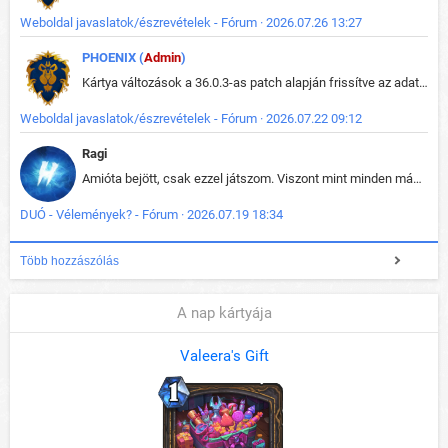
Weboldal javaslatok/észrevételek - Fórum · 2026.07.26 13:27
PHOENIX (
Admin
)
Kártya változások a 36.0.3-as patch alapján frissítve az adatbázisban (képek is cserélve).
Weboldal javaslatok/észrevételek - Fórum · 2026.07.22 09:12
Ragi
Amióta bejött, csak ezzel játszom. Viszont mint minden más - akár az alapjáték is, ez is baromira összetett lett. Néha már pár kör után is esélytelen az egész. Vagy irreállisan túltápol valaki, vagy lelép a partner, vagy csak hülye mint a segg. És amikor eljönne az én időm, na akkor jön el mindenki másé is. Engem jobban érdekelne, hogy ki milyen ratingen szokott játszani. Na ez lenne egy érdekes adat.
DUÓ - Vélemények? - Fórum · 2026.07.19 18:34
Több hozzászólás
A nap kártyája
Valeera's Gift